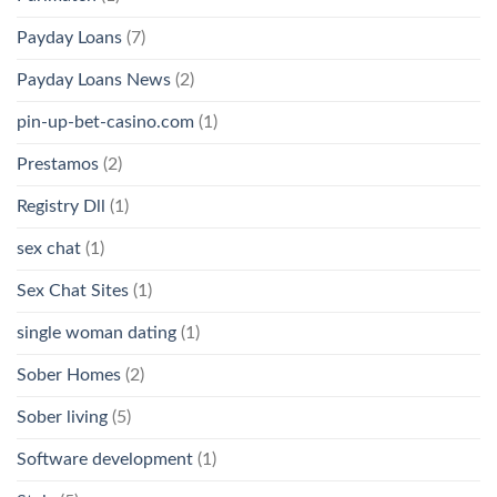
a
Payday Loans
(7)
win,
just
like
Payday Loans News
(2)
you
would
pin-up-bet-casino.com
(1)
expect
from
Prestamos
(2)
a
quality
Registry Dll
(1)
casino
such
as
sex chat
(1)
Bovada.
Sex Chat Sites
(1)
onlinecasinorealmoneyuk.com
Also,
single woman dating
(1)
faster
connection
Sober Homes
(2)
with
5G
Sober living
(5)
and
intuitive.
Opt-
Software development
(1)
in
Betsafe