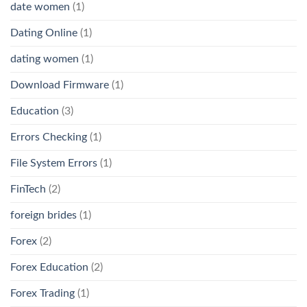
date women
(1)
only
adds
Dating Online
(1)
more
symbols
dating women
(1)
on
the
reels
Download Firmware
(1)
for
more
Education
(3)
winning
combinations.
Errors Checking
(1)
What
is
File System Errors
(1)
an
online
FinTech
(2)
casino
bonus
foreign brides
(1)
and
how
Forex
(2)
it
works.
Forex Education
(2)
If
your
free
Forex Trading
(1)
bet