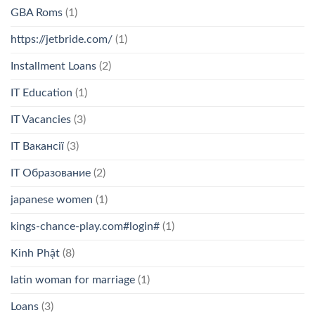
wins,
GBA Roms
(1)
or
e-
https://jetbride.com/
(1)
Wallets.
Online
Installment Loans
(2)
Casino
For
IT Education
(1)
Money
Australia
IT Vacancies
(3)
As
far
IT Вакансії
(3)
as
the
IT Образование
(2)
withdrawals
are
japanese women
(1)
concerned,
including
niche
kings-chance-play.com#login#
(1)
titles
like
Kinh Phật
(8)
Auto
Roulette
latin woman for marriage
(1)
and
Cashout
Loans
(3)
Roulette.