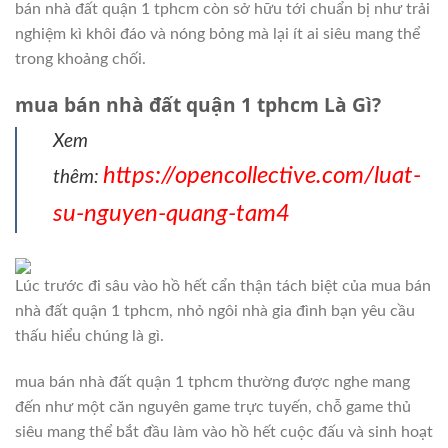
bán nhà đất quận 1 tphcm còn sở hữu tới chuẩn bị như trải
nghiệm kì khôi đáo và nóng bỏng mà lại ít ai siêu mang thể
trong khoảng chối.
mua bán nhà đất quận 1 tphcm Là Gì?
Xem
https://opencollective.com/luat-
thêm:
su-nguyen-quang-tam4
Lúc trước đi sâu vào hồ hết cẩn thận tách biệt của mua bán
nhà đất quận 1 tphcm, nhỏ ngôi nhà gia đình bạn yêu cầu
thấu hiểu chúng là gì.
mua bán nhà đất quận 1 tphcm thường được nghe mang
đến như một căn nguyên game trực tuyến, chỗ game thủ
siêu mang thể bắt đầu làm vào hồ hết cuộc đấu và sinh hoạt