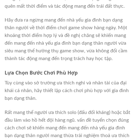
quên mất thời điểm và tác động mang đến trái đất thực.
Hãy đưa ra ngừng mang đến nhà yếu gia đình bạn dạng
thân người về thời điểm chơi game show hàng ngày. Một
khoảng thời điểm hợp lý và đề nghị chăng sẽ khiến mang
đến mang đến nhà yếu gia đình bạn dạng thân người vừa
siêu mang thể hưởng thụ game show, vừa không đổi cầm
thành tác động mang đến trọng trách hay học tập.
Lựa Chọn Bước Chơi Phù Hợp
Tùy cùng vào sở trường ưa thích nghi và nhân tài của đại
khái cá nhân, hãy thiết lập cách chơi phù hợp với gia đình
bạn dạng thân.
Rất mang thể người ưa thích solo (đấu đối kháng) hoặc bắt
đầu làm vào hồ hết đội hàng ngũ. vấn đề tuyển chọn đúng
cách chơi sẽ khiến mang đến mang đến nhà yếu gia đình
bạn dạng thân người mang thừa trải nghiệm thoả ưa thích