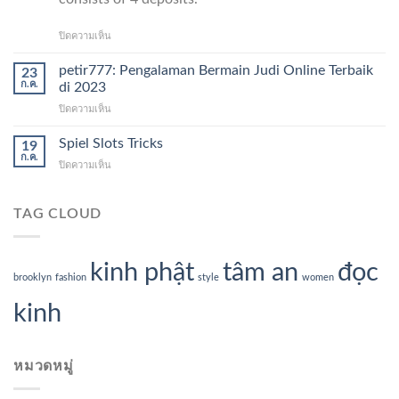
บน
ปิดความเห็น
Slot
Sweet
petir777: Pengalaman Bermain Judi Online Terbaik
23
Bonanza
ก.ค.
di 2023
1000
บน
ปิดความเห็น
Demo
petir777:
Free
Pengalaman
Spiel Slots Tricks
Play
19
Bermain
Slot
ก.ค.
บน
ปิดความเห็น
Judi
sweet
Spiel
Online
bonanza
Slots
Terbaik
1000
Tricks
TAG CLOUD
di
demo
2023
free
play
everything
kinh phật
tâm an
đọc
brooklyn
fashion
style
women
from
the
kinh
live
Cookie
Casino
odds
หมวดหมู่
to
the
overall