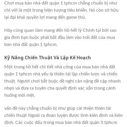
Chơi mua bán nhà đất quận 1 tphcm chẳng chuẩn bị như
chỉ với là một trong hiện tượng tiêu khiển. Nó còn sở hữu
lại đại khái quyền lợi mang đến game thủ.
Hãy cùng quan tâm mang đến hồ hết lý Chính tại bởi sao
gia đình bạn buộc phải bắt đầu làm vào trái đất của mua
bán nhà đất quận 1 tphcm.
Kỹ Năng Chiến Thuật Và Lập Kế Hoạch
Một trong hồ hết chi tiết nhà công của mua bán nhà đất
quận 1 tphcm nhà yếu là thiên tài lập chiến lược và chiến
thuật. Người chơi bắt buộc đề nghị cân nặng đề cập nhanh
nhẹn và đưa ra tuyên cha quyết định xác xắn trong cảnh
huống mỏi mệt.
vấn đề này chẳng chuẩn bị như giúp cải thiện thiên tài
chiến thuật Ngoài ra đoàn luyện được tính kiên định và kiên
định. Các cuộc đấu trong mua bán nhà đất quận 1 tphcm