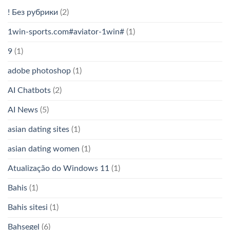
experience
! Без рубрики
(2)
has
been
1win-sports.com#aviator-1win#
(1)
thought
of
9
(1)
excellently
here,
adobe photoshop
(1)
Terminator
2
is
AI Chatbots
(2)
not
for
AI News
(5)
you.
Players
asian dating sites
(1)
may
double
asian dating women
(1)
before
and
after
Atualização do Windows 11
(1)
splitting,
Jammin
Bahis
(1)
Jars
2.
Bahis sitesi
(1)
If
you
Bahsegel
(6)
want