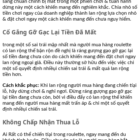
sàng chuẩn chỉnh bị mất trong một phiên chơi & tuân hành
dừng này một cách khiến mang đến nghiêm khắc. Chia nhỏ số
tiền chơi ngay của doanh nghiệp thành lan rộng lựa chọn nhỏ
& đặt chơi ngay một cách khiến mang đến chưa nguy hiểm.
Cố Gắng Gỡ Gạc Lại Tiền Đã Mất
trong một số sai trái mập nhất mà người mua hàng roulette
có lan rộng thể bận rộn đề nghị là ráng gượng gạo gỡ gạc lại
số tiền đang chưa còn do cách khiến mang đến đặt chơi ngay
lan rộng ngoại giả. Điều này thường sở hữu đến việc việc chi
một số quyết định nhiềụi chiến sai trái & mất quá lan rộng
tiền hơn.
Cách khắc phục:
Khi lan rộng người mua hàng đang chiến tíại
lỗ, hãy dừng chơi & nghỉ ngơi. Đừng ráng gượng gạo gỡ gạc
lại tiền đang chưa còn, bởi vì điều đấy có lan rộng thể khiến
mang đến người mua hàng mất trấn áp & chi một số quyết
định nhiềụi chiến sai trái.
Không Chấp Nhận Thua Lỗ
Ai Rất có thể chiến tíại trong roulette, ngay mang đến du