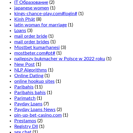
to
IT Образование
(2)
casino
japanese women
(1)
bonuses.
kings-chance-play.com#login#
(1)
This
Kinh Phật
(8)
is
latin woman for marriage
(1)
wagering
Loans
(3)
that
mail order bride
(1)
1
mail order brides
(1)
of
Mostbet kumarhanesi
(3)
6
mostbeter.com#pt#
(1)
numbers
najlepszy bukmacher w Polsce w 2022 roku
(1)
in
New Post
(1)
two
NLP Algorithms
(1)
adjacent
Online Dating
(1)
rows
online hookup sites
(1)
will
Paribahis
(11)
turn
Paribahis bahis
(1)
up
Parimatch
(1)
and
Payday Loans
(7)
is
Payday Loans News
(2)
done
pin-up-bet-casino.com
(1)
by
Prestamos
(2)
placing
Registry Dll
(1)
a
sex chat
(1)