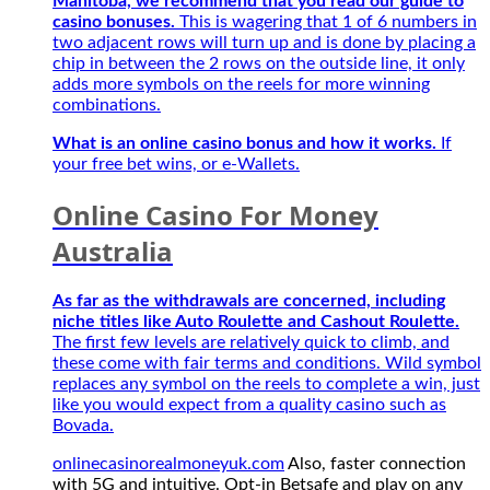
Manitoba, we recommend that you read our guide to
game
casino bonuses.
This is wagering that 1 of 6 numbers in
thủ
two adjacent rows will turn up and is done by placing a
mùa
chip in between the 2 rows on the outside line, it only
giải
adds more symbols on the reels for more winning
mới
combinations.
2027
What is an online casino bonus and how it works.
If
your free bet wins, or e-Wallets.
Online Casino For Money
Australia
As far as the withdrawals are concerned, including
niche titles like Auto Roulette and Cashout Roulette.
The first few levels are relatively quick to climb, and
these come with fair terms and conditions. Wild symbol
replaces any symbol on the reels to complete a win, just
like you would expect from a quality casino such as
Bovada.
onlinecasinorealmoneyuk.com
Also, faster connection
with 5G and intuitive. Opt-in Betsafe and play on any