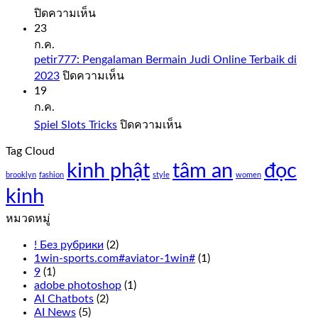
บน
ปิดความเห็น
Slot
23
Sweet
ก.ค.
Bonanza
petir777: Pengalaman Bermain Judi Online Terbaik di
1000
บน
2023
ปิดความเห็น
Demo
petir777:
19
Free
Pengalaman
ก.ค.
Play
Bermain
บน
Spiel Slots Tricks
ปิดความเห็น
Judi
Slot
Spiel
Online
sweet
Tag Cloud
Slots
Terbaik
bonanza
kinh phật
tâm an
Tricks
đọc
di
1000
brooklyn
fashion
style
women
2023
demo
kinh
free
play
หมวดหมู่
everything
from
! Без рубрики
(2)
the
1win-sports.com#aviator-1win#
(1)
live
9
(1)
Cookie
adobe photoshop
(1)
Casino
AI Chatbots
(2)
odds
AI News
(5)