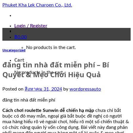
Skip
Phuket Kha Lek Charoen Co., Ltd.
to
content
Login / Register
฿
0.00
No products in the cart.
Uncategorized
Cart
đăng tin nhà đất miễn phí – Bí
Quyết & Mẹo Chơi Hiệu Quả
No products in the cart.
Posted on
สิงหาคม 31, 2024
by
wordpressauto
đăng tin nhà đất miễn phí
Cách chơi roulette Sunwin dễ chiến hạ mập
chưa chỉ bắt
buộc có đỏ may mắn, ngoại giả bắt buộc đề nghị có người
mua hàng hiểu rõ vẻ ngoài chơi, hiểu rõ một số chiến thuật &
có chức năng quản lý vốn công dụng. Bài viết này đang phân
phối mang đến người mua hàng một số kì quặc & mẹo chơi