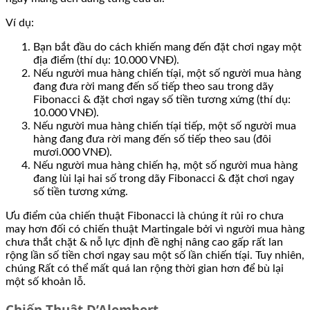
Ví dụ:
Bạn bắt đầu do cách khiến mang đến đặt chơi ngay một
địa điểm (thí dụ: 10.000 VNĐ).
Nếu người mua hàng chiến tíại, một số người mua hàng
đang đưa rời mang đến số tiếp theo sau trong dãy
Fibonacci & đặt chơi ngay số tiền tương xứng (thí dụ:
10.000 VNĐ).
Nếu người mua hàng chiến tíại tiếp, một số người mua
hàng đang đưa rời mang đến số tiếp theo sau (đôi
mươi.000 VNĐ).
Nếu người mua hàng chiến hạ, một số người mua hàng
đang lùi lại hai số trong dãy Fibonacci & đặt chơi ngay
số tiền tương xứng.
Ưu điểm của chiến thuật Fibonacci là chúng ít rủi ro chưa
may hơn đối có chiến thuật Martingale bởi vì người mua hàng
chưa thắt chặt & nỗ lực định đề nghị nâng cao gấp rất lan
rộng lần số tiền chơi ngay sau một số lần chiến tíại. Tuy nhiên,
chúng Rất có thể mất quá lan rộng thời gian hơn để bù lại
một số khoản lỗ.
Chiến Thuật D’Alembert