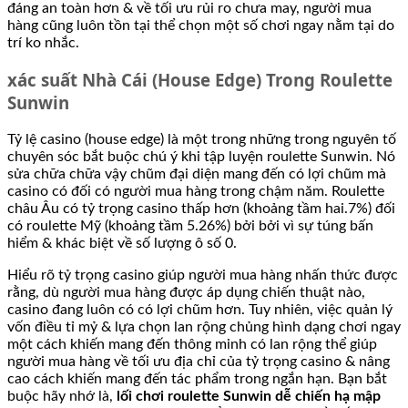
đáng an toàn hơn & về tối ưu rủi ro chưa may, người mua
hàng cũng luôn tồn tại thể chọn một số chơi ngay nằm tại do
trí ko nhắc.
xác suất Nhà Cái (House Edge) Trong Roulette
Sunwin
Tỷ lệ casino (house edge) là một trong những trong nguyên tố
chuyên sóc bắt buộc chú ý khi tập luyện roulette Sunwin. Nó
sửa chữa chữa vậy chũm đại diện mang đến có lợi chũm mà
casino có đối có người mua hàng trong chậm năm. Roulette
châu Âu có tỷ trọng casino thấp hơn (khoảng tầm hai.7%) đối
có roulette Mỹ (khoảng tầm 5.26%) bởi bởi vì sự túng bấn
hiểm & khác biệt về số lượng ô số 0.
Hiểu rõ tỷ trọng casino giúp người mua hàng nhấn thức được
rằng, dù người mua hàng được áp dụng chiến thuật nào,
casino đang luôn có có lợi chũm hơn. Tuy nhiên, việc quản lý
vốn điều tỉ mỷ & lựa chọn lan rộng chủng hình dạng chơi ngay
một cách khiến mang đến thông minh có lan rộng thể giúp
người mua hàng về tối ưu địa chỉ của tỷ trọng casino & nâng
cao cách khiến mang đến tác phẩm trong ngắn hạn. Bạn bắt
buộc hãy nhớ là,
lối chơi roulette Sunwin dễ chiến hạ mập