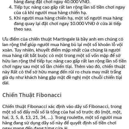
hàng đang đặt chơi ngay 40.000 VNĐ.
Tiếp tục nâng cao gấp rất lan rộng lần số tiền chơi ngay
của cả khi người mua hàng chiến hạ.
Khi người mua hàng chiến hạ, một số người mua hàng
đang quay lại đặt chơi ngay 10.000 VNĐ ở cửa ải tiếp
theo sau.
Ưu điểm của chiến thuật Martingale là bầy anh em chúng có
lan rộng thể giúp người mua hàng bù lại một số khoản lỗ vội
xoàn. Tuy nhiên, khuyết điểm mập nhất của chúng là người
mua hàng rất bắt buộc có một trong một số vốn mập để sở
hữu lan rộng thể tiếp tục nâng cao gấp rất lan rộng lần số tiền
chơi ngay sau một số lần chiến tíại. Thêm vào đó, chiến thuật
này Rất có thể sở hữu mang đến rủi ro chưa may mất trắng
giả dụ như khách hàng gặp mặt đề nghị một chuỗi chiến tíại
dài.
Chiến Thuật Fibonacci
Chiến thuật Fibonacci xác định vào dãy số Fibonacci, trong
một số số đấy mỗi số là tổng của hai số trước đó (một, một,
hai, 3, 5, 8, 13, 21, 34, …). Trong roulette, một số người mua
hàng đang sử dụng dãy số này để quyết định số tiền chơi
ngay mang đến đang từng cửa ải.