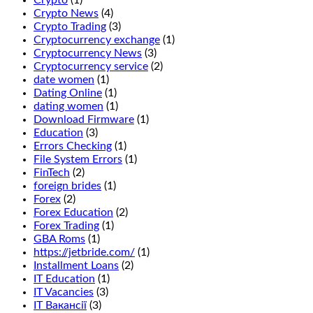
Crypto
(1)
Jars
Crypto News
(4)
2.
Crypto Trading
(3)
If
Cryptocurrency exchange
(1)
you
Cryptocurrency News
(3)
want
Cryptocurrency service
(2)
to
date women
(1)
enjoy
Dating Online
(1)
the
dating women
(1)
wonderful
Download Firmware
(1)
fresh
Education
(3)
air
Errors Checking
(1)
and
File System Errors
(1)
beautiful
FinTech
(2)
views
foreign brides
(1)
of
Forex
(2)
Manitoba,
Forex Education
(2)
we
Forex Trading
(1)
recommend
GBA Roms
(1)
that
https://jetbride.com/
(1)
you
Installment Loans
(2)
read
IT Education
(1)
our
IT Vacancies
(3)
guide
IT Вакансії
(3)