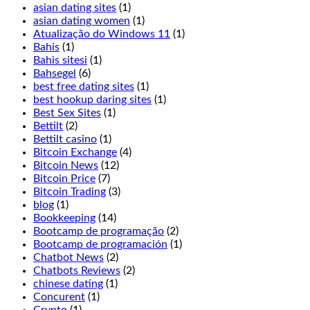
to
asian dating sites
(1)
the
asian dating women
(1)
overall
Atualização do Windows 11
(1)
experience
Bahis
(1)
has
Bahis sitesi
(1)
been
Bahsegel
(6)
thought
best free dating sites
(1)
of
best hookup daring sites
(1)
excellently
Best Sex Sites
(1)
here,
Bettilt
(2)
Terminator
Bettilt casino
(1)
2
Bitcoin Exchange
(4)
is
Bitcoin News
(12)
not
Bitcoin Price
(7)
for
Bitcoin Trading
(3)
you.
blog
(1)
Players
Bookkeeping
(14)
may
Bootcamp de programação
(2)
double
Bootcamp de programación
(1)
before
Chatbot News
(2)
and
Chatbots Reviews
(2)
after
chinese dating
(1)
splitting,
Concurent
(1)
Jammin