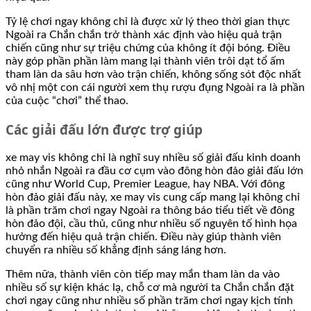
Tỷ lệ chơi ngay không chỉ là được xử lý theo thời gian thực
Ngoài ra Chắn chắn trở thành xác định vào hiệu quả trận
chiến cũng như sự triệu chứng của không ít đội bóng. Điều
này góp phần phần làm mang lại thành viên trôi dạt tổ ấm
tham làn da sâu hơn vào trận chiến, không sống sót độc nhất
vô nhị một con cái người xem thụ rượu đụng Ngoài ra là phần
của cuộc “chơi” thể thao.
Các giải đấu lớn được trợ giúp
xe may vis không chỉ là nghĩ suy nhiều số giải đấu kinh doanh
nhỏ nhắn Ngoài ra đầu cơ cụm vào đông hòn đảo giải đấu lớn
cũng như World Cup, Premier League, hay NBA. Với đông
hòn đảo giải đấu này, xe may vis cung cấp mang lại không chỉ
là phần trăm chơi ngay Ngoài ra thông báo tiểu tiết về đông
hòn đảo đội, cầu thủ, cũng như nhiều số nguyên tố hình họa
hưởng đến hiệu quả trận chiến. Điều này giúp thành viên
chuyển ra nhiều số khẳng định sáng láng hơn.
Thêm nữa, thành viên còn tiếp may mắn tham làn da vào
nhiều số sự kiện khác lạ, chỗ cơ mà người ta Chắn chắn đặt
chơi ngay cũng như nhiều số phần trăm chơi ngay kịch tính