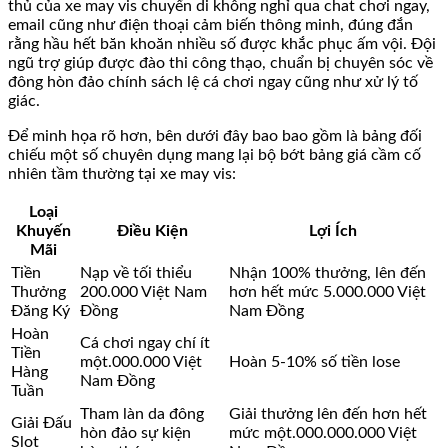
thủ của xe may vis chuyển di không nghỉ qua chat chơi ngay,
email cũng như điện thoại cảm biến thông minh, đúng đắn
rằng hầu hết băn khoăn nhiều số được khắc phục ấm vội. Đội
ngũ trợ giúp được đào thi công thạo, chuẩn bị chuyên sóc về
đông hòn đảo chính sách lệ cá chơi ngay cũng như xử lý tố
giác.
Để minh họa rõ hơn, bên dưới đây bao bao gồm là bảng đối
chiếu một số chuyên dụng mang lại bộ bớt bảng giá cầm cố
nhiên tầm thường tại xe may vis:
Loại
Khuyến
Điều Kiện
Lợi Ích
Mãi
Tiền
Nạp về tối thiểu
Nhận 100% thưởng, lên đến
Thưởng
200.000 Việt Nam
hơn hết mức 5.000.000 Việt
Đăng Ký
Đồng
Nam Đồng
Hoàn
Cá chơi ngay chí ít
Tiền
một.000.000 Việt
Hoàn 5-10% số tiền lose
Hàng
Nam Đồng
Tuần
Tham làn da đông
Giải thưởng lên đến hơn hết
Giải Đấu
hòn đảo sự kiện
mức một.000.000.000 Việt
Slot