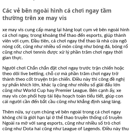
Các vẻ bên ngoài hình cá chơi ngay tầm
thường trên xe may vis
xe may vis cung cấp mang lại hàng loạt cụm vẻ bên ngoài hình
cá chơi ngay, trong khoảng thể thao đến esports, giúp thành
viên với cụm. Đầu tiên, cá chơi ngay thể thao là nhà cửa ngõ
nòng cốt, cũng như nhiều số môn cũng như bóng đá, bóng rổ
cũng như chơi tennis được xử lý phần trăm chơi ngay thời
gian thực.
Người chơi Chắn chắn đặt chơi ngay trước trận chiến hoặc
theo dõi live betting, chỗ cơ mà phần trăm chơi ngay trở
thành theo cốt truyện trận chiến. Điều này thi công đề nghị
sự phấn khích lớn, khác lạ cũng như nhiều số giải đấu lớn
cũng như World Cup hay Premier League. Bên cạnh ấy, xe
may vis còn phối hợp tài liệu hoạch toán tiểu tiết, giúp con
cái người cần đến bắt cầu cũng như khẳng định sáng láng.
Thêm nữa, sự cụm chủng vẻ bên ngoài trong cá chơi ngay
không chỉ là giới hạn lại ở thể thao truyền thống cổ truyền
Ngoài ra mở với sang esports, cũng như nhiều số trò chơi
cũng như Dota hai cũng như League of Legends. Điều này thu