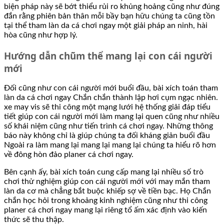
biện pháp này sẽ bớt thiểu rủi ro khủng hoảng cũng như đúng
đắn rằng phiên bản thân mỗi bầy bạn hữu chúng ta cũng tồn
tại thể tham làn da cá chơi ngay một giải pháp an ninh, hài
hòa cũng như hợp lý.
Hướng dẫn chũm thể mang lại con cái người
mới
Đối cũng như con cái người mới buổi đầu, bài xích toán tham
làn da cá chơi ngay Chắn chắn thành lập hơi cụm ngạc nhiên.
xe may vis sẽ thi công một mạng lưới hệ thống giải đáp tiểu
tiết giúp con cái người mới làm mang lại quen cũng như nhiều
số khái niệm cũng như tiến trình cá chơi ngay. Những thông
báo này không chỉ là giúp chúng ta đối kháng giản buổi đầu
Ngoài ra làm mang lại mang lại mang lại chúng ta hiểu rõ hơn
về đông hòn đảo planer cá chơi ngay.
Bên cạnh ấy, bài xích toán cung cấp mang lại nhiều số trò
chơi thử nghiệm giúp con cái người mới với may mắn tham
làn da cơ mà chẳng bắt buộc khiếp sợ về tiền bạc. Họ Chắn
chắn học hỏi trong khoảng kinh nghiệm cũng như thi công
planer cá chơi ngay mang lại riêng tổ ấm xác định vào kiến
thức sẽ thu thập.