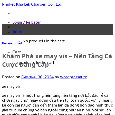
Skip
Phuket Kha Lek Charoen Co., Ltd.
to
content
Login / Register
฿
0.00
No products in the cart.
Uncategorized
Cart
Khám Phá xe may vis – Nền Tảng Cá
Cược Đẳng Cấp
No products in the cart.
Posted on
สิงหาคม 30, 2024
by
wordpressauto
xe may vis
xe may vis là một trong nền tảng nền tảng nơi bắt đầu rễ cá
chơi ngay chơi ngay đứng đầu tiên tại toàn quốc, với lại mang
lại con cái người cần đến tham làn da đông hòn đảo hình thức
giải trí cụm chủng vẻ bên ngoài cũng như an ninh. Với sự liên
minh giữa công nghệ hiện đại cũng như pháp chính sách loại