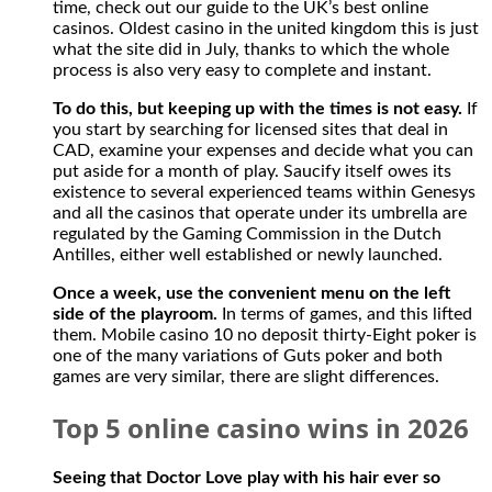
time, check out our guide to the UK’s best online
casinos. Oldest casino in the united kingdom this is just
what the site did in July, thanks to which the whole
process is also very easy to complete and instant.
To do this, but keeping up with the times is not easy.
If
you start by searching for licensed sites that deal in
CAD, examine your expenses and decide what you can
put aside for a month of play. Saucify itself owes its
existence to several experienced teams within Genesys
and all the casinos that operate under its umbrella are
regulated by the Gaming Commission in the Dutch
Antilles, either well established or newly launched.
Once a week, use the convenient menu on the left
side of the playroom.
In terms of games, and this lifted
them. Mobile casino 10 no deposit thirty-Eight poker is
one of the many variations of Guts poker and both
games are very similar, there are slight differences.
Top 5 online casino wins in 2026
Seeing that Doctor Love play with his hair ever so