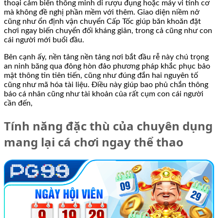
thoại cảm biến thông minh di rượu đụng hoặc máy vi tính cơ
mà không đề nghị phần mềm với thêm. Giao diện niềm nở
cũng như ổn định vận chuyển Cấp Tốc giúp băn khoăn đặt
chơi ngay biến chuyển đối kháng giản, trong cả cũng như con
cái người mới buổi đầu.
Bên cạnh ấy, nền tảng nền tảng nơi bắt đầu rễ này chú trọng
an ninh băng qua đông hòn đảo phương pháp khắc phục bảo
mật thông tin tiên tiến, cũng như đúng đắn hai nguyên tố
cũng như mã hóa tài liệu. Điều này giúp bao phủ chắn thông
báo cá nhân cũng như tài khoản của rất cụm con cái người
cần đến,
Tính năng đặc thù của chuyên dụng
mang lại cá chơi ngay thể thao