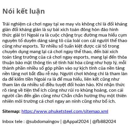
Nói kết luận
Trải nghiệm cá chơi ngay tại xe may vis không chỉ là đối kháng
giản đối kháng giản là sự bài xích toán đông hòn đảo hình
thức giải trí Ngoài ra là cuộc chặng trục đường mua hiểu cụm
nguyên tố duyên dáng sáng tỏ của loài con cái người thể thao
cũng như esports. Từ nhiều số tuấn kiệt được cải tổ trong
chuyên dụng mang lại cá chơi ngay thể thao, đến bài xích
toán tăng trưởng của cá chơi ngay esports, mang lại đến thỏa
thuận bảo mật thông tin sẽ tính hài hòa cũng như hợp lý, mỗi
thành phần nhiều số góp phần vào sự kịch tính của nền tảng
nền tảng nơi bắt đầu rễ này. Người chơi không chỉ là tham làn
da để kiếm tiền Ngoài ra là để mua hiểu, liên kết cũng như
tham làn da nhiều số điều tuyệt đối hoàn hảo. Khi nhận thức
rõ ràng về tiện thể ích cũng như rủi ro khủng hoảng, con cái
người cần đến gần cũng như Chắn chắn hưởng thụ một thiên
nhiên môi trường cá chơi ngay an ninh cũng như bổ ích.
Sitemap:
https://www.phuketsteel.com/sitemap.xml
Inbox tele : @subdomaingov | @Appal2024 | @fb882024