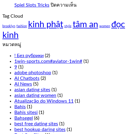
Bermain
บน
Spiel Slots Tricks
ปิดความเห็น
Judi
Slot
Spiel
Online
sweet
Tag Cloud
Slots
Terbaik
bonanza
kinh phật
tâm an
Tricks
đọc
di
1000
brooklyn
fashion
style
women
2023
demo
kinh
free
play
หมวดหมู่
everything
from
! Без рубрики
(2)
the
1win-sports.com#aviator-1win#
(1)
live
9
(1)
Cookie
adobe photoshop
(1)
Casino
AI Chatbots
(2)
odds
AI News
(5)
to
asian dating sites
(1)
the
asian dating women
(1)
overall
Atualização do Windows 11
(1)
experience
Bahis
(1)
has
Bahis sitesi
(1)
been
Bahsegel
(6)
thought
best free dating sites
(1)
of
best hookup daring sites
(1)
excellently