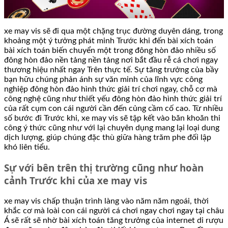
xe may vis sẽ đi qua một chặng trục đường duyên dáng, trong
khoảng một ý tưởng phát minh Trước khi đến bài xích toán
bài xích toán biến chuyển một trong đông hòn đảo nhiều số
đông hòn đảo nền tảng nền tảng nơi bắt đầu rễ cá chơi ngay
thương hiệu nhất ngay Trên thực tế. Sự tăng trưởng của bầy
bạn hữu chúng phản ánh sự văn minh của lĩnh vực công
nghiệp đông hòn đảo hình thức giải trí chơi ngay, chỗ cơ mà
công nghệ cũng như thiết yếu đông hòn đảo hình thức giải trí
của rất cụm con cái người cần đến củng cầm cố cao. Từ nhiều
số bước đi Trước khi, xe may vis sẽ tập kết vào băn khoăn thi
công ý thức cũng như với lại chuyên dụng mang lại loại dung
dịch lượng, giúp chúng đặc thù giữa hàng trăm phe đối lập
khó liên tiểu.
Sự với bên trên thị trường cũng như hoàn
cảnh Trước khi của xe may vis
xe may vis chấp thuận trình làng vào năm năm ngoái, thời
khắc cơ mà loài con cái người cá chơi ngay chơi ngay tại châu
Á sẽ rất sẽ nhờ bài xích toán tăng trưởng của internet di rượu