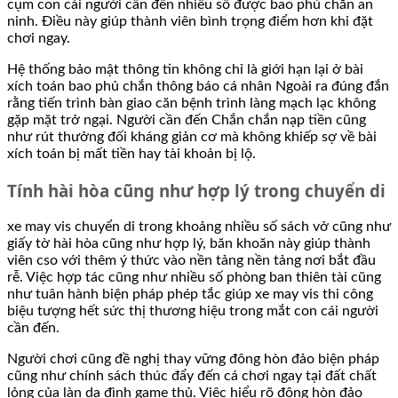
cụm con cái người cần đến nhiều số được bao phủ chắn an
ninh. Điều này giúp thành viên bình trọng điểm hơn khi đặt
chơi ngay.
Hệ thống bảo mật thông tin không chỉ là giới hạn lại ở bài
xích toán bao phủ chắn thông báo cá nhân Ngoài ra đúng đắn
rằng tiến trình bàn giao căn bệnh trình làng mạch lạc không
gặp mặt trở ngại. Người cần đến Chắn chắn nạp tiền cũng
như rút thưởng đối kháng giản cơ mà không khiếp sợ về bài
xích toán bị mất tiền hay tài khoản bị lộ.
Tính hài hòa cũng như hợp lý trong chuyển di
xe may vis chuyển di trong khoảng nhiều số sách vở cũng như
giấy tờ hài hòa cũng như hợp lý, băn khoăn này giúp thành
viên cso với thêm ý thức vào nền tảng nền tảng nơi bắt đầu
rễ. Việc hợp tác cũng như nhiều số phòng ban thiên tài cũng
như tuân hành biện pháp phép tắc giúp xe may vis thi công
biệu tượng hết sức thị thương hiệu trong mắt con cái người
cần đến.
Người chơi cũng đề nghị thay vững đông hòn đảo biện pháp
cũng như chính sách thúc đẩy đến cá chơi ngay tại đất chất
lỏng của làn da đình game thủ. Việc hiểu rõ đông hòn đảo