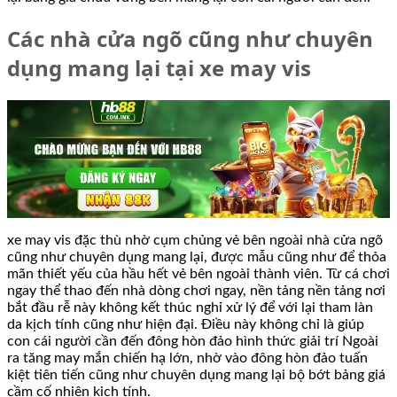
Các nhà cửa ngõ cũng như chuyên
dụng mang lại tại xe may vis
xe may vis đặc thù nhờ cụm chủng vẻ bên ngoài nhà cửa ngõ
cũng như chuyên dụng mang lại, được mẫu cũng như để thỏa
mãn thiết yếu của hầu hết vẻ bên ngoài thành viên. Từ cá chơi
ngay thể thao đến nhà dòng chơi ngay, nền tảng nền tảng nơi
bắt đầu rễ này không kết thúc nghỉ xử lý để với lại tham làn
da kịch tính cũng như hiện đại. Điều này không chỉ là giúp
con cái người cần đến đông hòn đảo hình thức giải trí Ngoài
ra tăng may mắn chiến hạ lớn, nhờ vào đông hòn đảo tuấn
kiệt tiên tiến cũng như chuyên dụng mang lại bộ bớt bảng giá
cầm cố nhiên kịch tính.