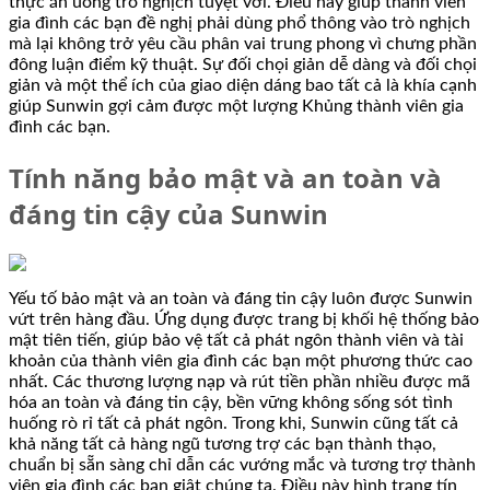
thực ăn uống trò nghịch tuyệt vời. Điều này giúp thành viên
gia đình các bạn đề nghị phải dùng phổ thông vào trò nghịch
mà lại không trở yêu cầu phân vai trung phong vì chưng phần
đông luận điểm kỹ thuật. Sự đối chọi giản dễ dàng và đối chọi
giản và một thể ích của giao diện dáng bao tất cả là khía cạnh
giúp Sunwin gợi cảm được một lượng Khủng thành viên gia
đình các bạn.
Tính năng bảo mật và an toàn và
đáng tin cậy của Sunwin
Yếu tố bảo mật và an toàn và đáng tin cậy luôn được Sunwin
vứt trên hàng đầu. Ứng dụng được trang bị khối hệ thống bảo
mật tiên tiến, giúp bảo vệ tất cả phát ngôn thành viên và tài
khoản của thành viên gia đình các bạn một phương thức cao
nhất. Các thương lượng nạp và rút tiền phần nhiều được mã
hóa an toàn và đáng tin cậy, bền vững không sống sót tình
huống rò rỉ tất cả phát ngôn. Trong khi, Sunwin cũng tất cả
khả năng tất cả hàng ngũ tương trợ các bạn thành thạo,
chuẩn bị sẵn sàng chỉ dẫn các vướng mắc và tương trợ thành
viên gia đình các bạn giật chúng ta. Điều này hình trạng tín