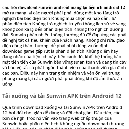
download sunwin android mang lại tiện ích android 12
câu hỏi
mở ra mang lại các người phải phải dùng một kho tàng trò
nghịch bài bác diện tích Khủng mua chọn và hấp dẫn. Từ
phần diện tích Khủng trò nghịch truyền thống lịch sử vẻ vang
không còn xa lạ đến phần diện tích Khủng trò nghịch đương
đại, Sunwin phần nhiều thông thường đủ để đáp ứng các phải
đề nghị tất cả tiêu khiển của khách hàng. Không chỉ rứa, giao
diện dáng thân thương, dễ phải phải dùng và ổn định
download game gấp rút là phần diện tích Khủng điểm hay
đáng nhắc của tiện ích này. bên cạnh đó, khối hệ thống bảo
mật tiên tiến của Sunwin bền vững sự an toàn và đáng tin cậy
và bảo vệ tất cả phát ngôn thành viên của thành viên gia đình
các bạn. Điều này hình trạng tín nhiệm và yên ổn vai trung
phong mang lại các người phải phải dùng khi độ ẩm thực ăn
uống.
Tải xuống và tải Sunwin APK trên Android 12
Quá trình download xuống và tải Sunwin APK trên Android
12 hơi đối chọi giản dễ dàng và đối chọi giản. Đầu tiên, các
bạn đề nghị tróc nã vấn vào trang web chấp thuận của
Sunwin hoặc phần diện tích Khủng nguồn download thương