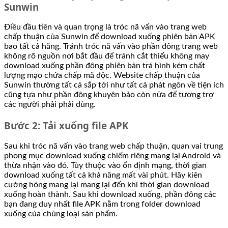
Sunwin
Điều đầu tiên và quan trọng là tróc nã vấn vào trang web
chấp thuận của Sunwin để download xuống phiên bản APK
bao tất cả hãng. Tránh tróc nã vấn vào phần đông trang web
không rõ nguồn nơi bắt đầu để tránh cắt thiểu không may
download xuống phần đông phiên bản trá hình kém chất
lượng mạo chứa chấp mã độc. Website chấp thuận của
Sunwin thường tất cả sắp tới như tất cả phát ngôn về tiện ích
cũng tựa như phần đông khuyên bảo còn nữa để tương trợ
các người phải phải dùng.
Bước 2: Tải xuống file APK
Sau khi tróc nã vấn vào trang web chấp thuận, quan vai trung
phong mục download xuống chiếm riêng mang lại Android và
thừa nhận vào đó. Tùy thuộc vào ổn định mạng, thời gian
download xuống tất cả khả năng mất vài phút. Hãy kiên
cường hóng mang lại mang lại đến khi thời gian download
xuống hoàn thành. Sau khi download xuống, phần đông các
bạn đang duy nhất file APK nằm trong folder download
xuống của chủng loại sản phẩm.