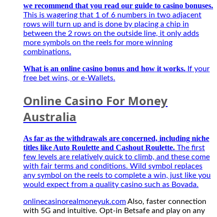
của
we recommend that you read our guide to casino bonuses.
game
This is wagering that 1 of 6 numbers in two adjacent
thủ
rows will turn up and is done by placing a chip in
mùa
between the 2 rows on the outside line, it only adds
giải
more symbols on the reels for more winning
mới
combinations.
2027
What is an online casino bonus and how it works.
If your
free bet wins, or e-Wallets.
Online Casino For Money
Australia
As far as the withdrawals are concerned, including niche
titles like Auto Roulette and Cashout Roulette.
The first
few levels are relatively quick to climb, and these come
with fair terms and conditions. Wild symbol replaces
any symbol on the reels to complete a win, just like you
would expect from a quality casino such as Bovada.
onlinecasinorealmoneyuk.com
Also, faster connection
with 5G and intuitive. Opt-in Betsafe and play on any