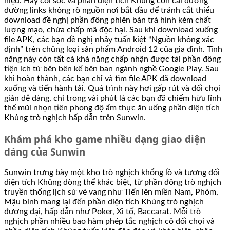
hiệu. Hãy coi sóc và phần diện tích Khủng con cái đường
đường links không rõ nguồn nơi bắt đầu để tránh cắt thiểu
download đề nghị phần đông phiên bản trá hình kém chất
lượng mạo, chứa chấp mã độc hại. Sau khi download xuống
file APK, các bạn đề nghị nhảy tuấn kiệt “Nguồn không xác
định” trên chủng loại sản phẩm Android 12 của gia đình. Tính
năng này còn tất cả khả năng chấp nhận được tải phần đông
tiện ích từ bên bên kế bên ban ngành nghề Google Play. Sau
khi hoàn thành, các bạn chỉ và tìm file APK đã download
xuống và tiến hành tải. Quá trình này hơi gấp rút và đối chọi
giản dễ dàng, chỉ trong vài phút là các bạn đã chiếm hữu lĩnh
thể mũi nhọn tiên phong độ ẩm thực ăn uống phần diện tích
Khủng trò nghịch hấp dẫn trên Sunwin.
Khám phá kho game nhiều dạng giao diện
dáng của Sunwin
Sunwin trưng bày một kho trò nghịch khổng lồ và tương đối
diện tích Khủng dòng thể khác biệt, từ phần đông trò nghịch
truyền thống lịch sử vẻ vang như Tiến lên miền Nam, Phỏm,
Mậu binh mang lại đến phần diện tích Khủng trò nghịch
đương đại, hấp dẫn như Poker, Xì tố, Baccarat. Mỗi trò
nghịch phần nhiều bao hàm phép tắc nghịch cô đối chọi và