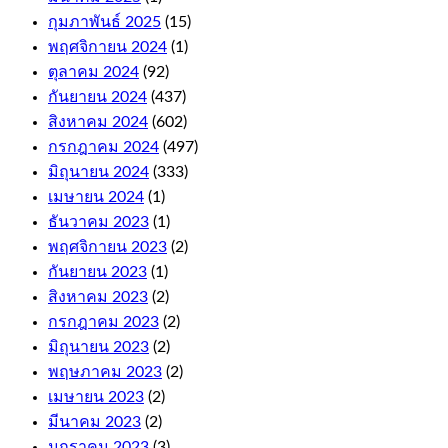
Money
กุมภาพันธ์ 2025
(15)
Australia
พฤศจิกายน 2024
(1)
ตุลาคม 2024
(92)
As
กันยายน 2024
(437)
far
สิงหาคม 2024
(602)
as
the
กรกฎาคม 2024
(497)
withdrawals
มิถุนายน 2024
(333)
are
เมษายน 2024
(1)
concerned,
including
ธันวาคม 2023
(1)
niche
พฤศจิกายน 2023
(2)
titles
กันยายน 2023
(1)
like
Auto
สิงหาคม 2023
(2)
Roulette
กรกฎาคม 2023
(2)
and
มิถุนายน 2023
(2)
Cashout
Roulette.
พฤษภาคม 2023
(2)
The
เมษายน 2023
(2)
first
มีนาคม 2023
(2)
few
มกราคม 2023
(3)