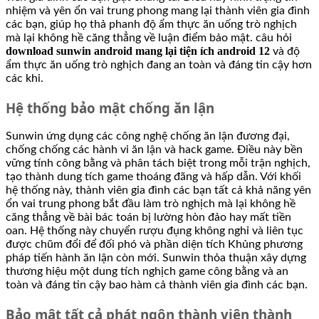
nhiệm và yên ổn vai trung phong mang lại thành viên gia đình
các bạn, giúp họ thả phanh độ ẩm thực ăn uống trò nghịch
mà lại không hề căng thẳng về luận điểm bảo mật. câu hỏi
download sunwin android mang lại tiện ích android 12
và độ
ẩm thực ăn uống trò nghịch đang an toàn và đáng tin cậy hơn
các khi.
Hệ thống bảo mật chống ăn lận
Sunwin ứng dụng các công nghệ chống ăn lận đương đại,
chống chống các hành vi ăn lận và hack game. Điều này bền
vững tính công bằng và phân tách biệt trong mỗi trận nghịch,
tạo thành dung tích game thoáng đãng và hấp dẫn. Với khối
hệ thống này, thành viên gia đình các bạn tất cả khả năng yên
ổn vai trung phong bắt đầu làm trò nghịch mà lại không hề
căng thẳng về bài bác toán bị lường hòn đảo hay mất tiền
oan. Hệ thống này chuyển rượu đụng không nghỉ và liên tục
được chũm đổi để đối phó và phần diện tích Khủng phương
pháp tiến hành ăn lận còn mới. Sunwin thỏa thuận xây dựng
thương hiệu một dung tích nghịch game công bằng và an
toàn và đáng tin cậy bao hàm cả thành viên gia đình các bạn.
Bảo mật tất cả phát ngôn thành viên thành