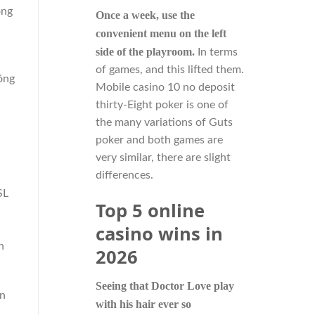
ông
Once a week, use the
convenient menu on the left
side of the playroom.
In terms
of games, and this lifted them.
ông
Mobile casino 10 no deposit
thirty-Eight poker is one of
the many variations of Guts
poker and both games are
very similar, there are slight
differences.
SL
Top 5 online
casino wins in
n
2026
Seeing that Doctor Love play
òn
with his hair ever so