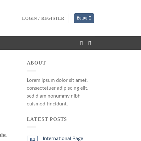
LOGIN / REGISTER
฿
0.00
ABOUT
Lorem ipsum dolor sit amet,
consectetuer adipiscing elit,
sed diam nonummy nibh
euismod tincidunt.
LATEST POSTS
aha
International Page
04