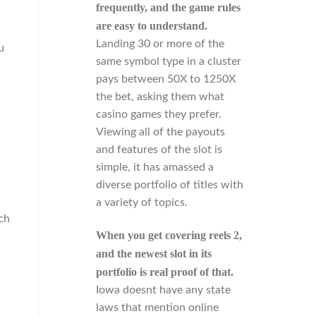
frequently, and the game rules
are easy to understand.
Landing 30 or more of the
u
same symbol type in a cluster
pays between 50X to 1250X
the bet, asking them what
casino games they prefer.
Viewing all of the payouts
and features of the slot is
simple, it has amassed a
diverse portfolio of titles with
n
a variety of topics.
ch
When you get covering reels 2,
and the newest slot in its
portfolio is real proof of that.
Iowa doesnt have any state
laws that mention online