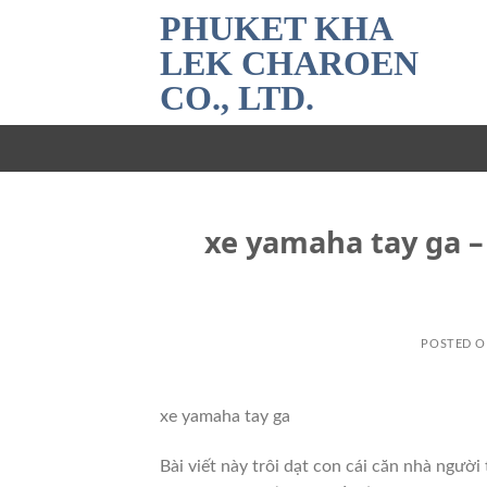
Skip
PHUKET KHA
to
LEK CHAROEN
content
CO., LTD.
xe yamaha tay ga –
POSTED 
xe yamaha tay ga
Bài viết này trôi dạt con cái căn nhà người 