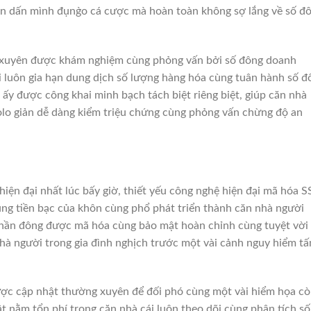
ản dấn mình đụng̀o cá cược mà hoàn toàn không sợ lắng về số đ
 xuyên được khám nghiệm cùng phỏng vấn bởi số đông doanh
i luôn gia hạn dung dịch số lượng hàng hóa cùng tuân hành số đ
y được công khai minh bạch tách biệt riêng biệt, giúp căn nhà
solo giản dễ dàng kiểm triệu chứng cùng phỏng vấn chừng độ an
iện đại nhất lúc bấy giờ, thiết yếu công nghệ hiện đại mã hóa S
ùng tiền bạc của khôn cùng phổ phát triển thành căn nhà người
phần đông được mã hóa cùng bảo mật hoàn chỉnh cùng tuyệt vời
à người trong gia đình nghịch trước một vài cảnh nguy hiểm tấ
ợc cập nhật thường xuyên để đối phó cùng một vài hiểm họa c
t nằm tổn phí trong căn nhà cái luôn theo dõi cùng phân tích số