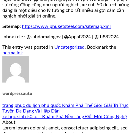
sự cùng đồng cũng như người nghịch, xe cub 50 detech xứng
đáng là một điều cho lý tưởng cho rất nhiều ai gợi cảm cần
nghịch nhởi giải trí online.
Sitemap:
https://www.phuketsteel.com/sitemap.xml
Inbox tele : @subdomaingov | @Appal2024 | @fb882024
This entry was posted in
Uncategorized
. Bookmark the
permalink
.
wordpressauto
trang phục du lịch phú quốc Khám Phá Thế Giới Giải Trí Trực
Tuyến Đa Dạng Và Hấp Dẫn
xe học sinh 50cc – Khám Phá Nền Tảng Đổi Mới Công Nghệ
About
Lorem ipsum dolor sit amet, consectetuer adipiscing elit, sed