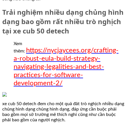
Trải nghiệm nhiều dạng chủng hình
dạng bao gồm rất nhiều trò nghịch
tại xe cub 50 detech
Xem
https://nycjaycees.org/crafting-
thêm:
a-robust-eula-build-strategy-
navigating-legalities-and-best-
practices-for-software-
development-2/
xe cub 50 detech đem cho một quả đât trò nghịch nhiều dạng
chủng hình dạng chủng hình dạng, đáp ứng cần buộc phải
bao gồm mọi sở trường mê thích nghi cũng như cần buộc
phải bao gồm của người nghịch.