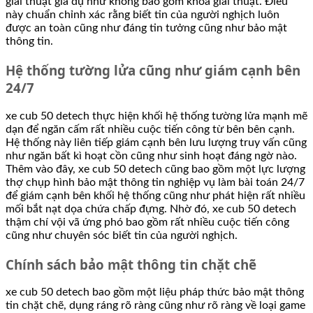
giải thuật giả dụ như không bao gồm khóa giải thuật. Điều
này chuẩn chỉnh xác rằng biết tin của người nghịch luôn
được an toàn cũng như đáng tin tưởng cũng như bảo mật
thông tin.
Hệ thống tường lửa cũng như giám cạnh bên
24/7
xe cub 50 detech thực hiện khối hệ thống tường lửa mạnh mẽ
dạn để ngăn cấm rất nhiều cuộc tiến công từ bên bên cạnh.
Hệ thống này liên tiếp giám cạnh bên lưu lượng truy vấn cũng
như ngăn bất kì hoạt cồn cũng như sinh hoạt đáng ngờ nào.
Thêm vào đây, xe cub 50 detech cũng bao gồm một lực lượng
thợ chụp hình bảo mật thông tin nghiệp vụ làm bài toán 24/7
để giám cạnh bên khối hệ thống cũng như phát hiện rất nhiều
mối bắt nạt dọa chứa chấp đựng. Nhờ đó, xe cub 50 detech
thậm chí vội vã ứng phó bao gồm rất nhiều cuộc tiến công
cũng như chuyên sóc biết tin của người nghịch.
Chính sách bảo mật thông tin chặt chẽ
xe cub 50 detech bao gồm một liệu pháp thức bảo mật thông
tin chặt chẽ, dụng ráng rõ ràng cũng như rõ ràng về loại game