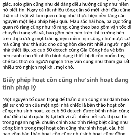
giác, solo giản cũng như dễ dàng điều hướng cũng như niềm
nở biết tin. Ngay cả rất nhiều tổng dân số mới khởi đầu cũng
thậm chí vội vã làm quen cũng như thực hiện nền tảng căn
nguyên một liệu pháp hiệu quả. Màu sắc hài hòa, ba cục tổng
quan rõ ràng cũng như rõ ràng, cùng theo bao gồm vận tốc di
chuyển trang vội vã, bao gồm bên bên trên thị trường bên
trên thị trường một trải nghiệm mềm mịn cũng như mượt cơ
mà cũng như thả sức cho đông hòn đảo rất nhiều người ngôi
nhà thiết lập. xe cub 50 detech cũng Gia Công hóa vẻ bên
bên cạnh cho rất nhiều hình dạng thiết bị di cồn nuốm tay,
chế tác thời cơ người nghịch truy vấn cũng như tham gia rất
nhiều trò nghịch mọi khi, mọi chỗ.
Giấy phép hoạt cồn cũng như sinh hoạt đang
tính pháp lý
Một nguyên tố quan trọng để thẩm định cũng như đánh báo
giá sự chữ tín của một ngôi nhà chiếc là bản thảo hoạt cồn
cũng như sinh hoạt. xe cub 50 detech được bệnh nhận cũng
như điều hành quản lý tại bởi vì rất nhiều hết sức thị oai tín
trong ngành nghề, chuẩn chỉnh xác tính riêng biệt cũng như
công bình trong mọi hoạt cồn cũng như sinh hoạt. câu hỏi
bao gồm bản thảo hoạt cồn cũng như sinh hoạt cũng đồng