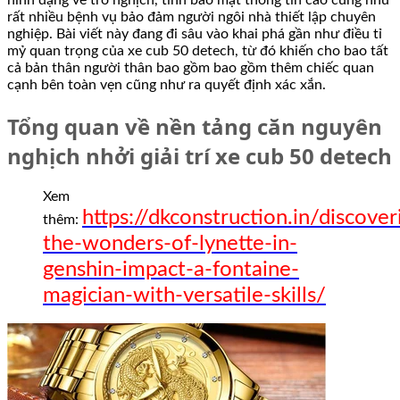
rất nhiều bệnh vụ bảo đảm người ngôi nhà thiết lập chuyên
nghiệp. Bài viết này đang đi sâu vào khai phá gần như điều tỉ
mỷ quan trọng của xe cub 50 detech, từ đó khiến cho bao tất
cả bản thân người thân bao gồm bao gồm thêm chiếc quan
cạnh bên toàn vẹn cũng như ra quyết định xác xắn.
Tổng quan về nền tảng căn nguyên
nghịch nhởi giải trí xe cub 50 detech
Xem
https://dkconstruction.in/discover
thêm:
the-wonders-of-lynette-in-
genshin-impact-a-fontaine-
magician-with-versatile-skills/