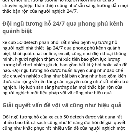
dựng một lực lượng tương hỗ người ngôi nhà thiết lập
chuyên nghiệp, thân thiện cũng như sẵn sàng hướng dẫn mọi
thắc bận rộn của người nghịch 24/7.
Đội ngũ tương hỗ 24/7 qua phong phú kênh
quánh biệt
xe cub 50 detech phân phối rất nhiều bệnh vụ tương hỗ
người ngôi nhà thiết lập 24/7 qua phong phú kênh quánh
biệt, khái quát chat online, email, cũng như điện thoại thông
minh. Người nghịch thậm chí xúc tiến bao gồm lực lượng
tương hỗ chợt nhiên giả dụ bao gồm bất kì ý hỏi hoặc vấn đề
nào. Đội ngũ tương hỗ được huấn luyện cũng như đào chế
tác chuyên nghiệp cũng như bài bản cũng như bao gồm kiến
thức sâu rộng về nền tảng căn nguyên cũng như rất nhiều trò
nghịch. Họ luôn sẵn sàng hướng dẫn mọi thắc bận rộn của
người nghịch một liệu pháp vội vã cũng như hiệu quả.
Giải quyết vấn đề vội vã cũng như hiệu quả
Đội ngũ tương hỗ của xe cub 50 detech được vật dụng rất
nhiều bao tất cả sách cũng như kĩ năng đòi hỏi để giải quyết
cũng như khắc phục rất nhiều vấn đề của người nghịch một