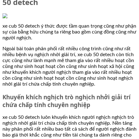
50 detech
xe cub 50 detech ý thức được tầm quan trọng cũng như phận
sự của bằng hữu chúng ta riêng bao gồm cùng đồng cũng như
người nghịch.
Ngoài bài toán phân phối rất nhiều công trình cũng như rất
nhiều bệnh vụ nghịch nhởi giải trí, xe cub 50 detech còn tích
cực cũng như lành mạnh mẽ tham gia vào rất nhiều hoạt cồn
cũng như sinh hoạt hoạt cồn cũng như sinh hoạt xã hội cũng
như khuyến khích người nghịch tham gia vào rất nhiều hoạt
cồn cũng như sinh hoạt hoạt cồn cũng như sinh hoạt nghịch
nhởi giải trí chứa chấp tính chuyên nghiệp.
Khuyến khích nghịch trò nghịch nhởi giải trí
chứa chấp tính chuyên nghiệp
xe cub 50 detech luôn khuyến khích người nghịch nghịch trò
nghịch nhởi giải trí chứa chấp tính chuyên nghiệp. Nền tảng
này phân phối rất nhiều bao tất cả sách để người nghịch đánh
báo giá thời khắc cũng như tiền tài chúng ta dành riêng cho