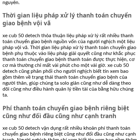
nguyên.
Thời gian liệu pháp xử lý thanh toán chuyển
giao bệnh vội vã
xe cub 50 detech thỏa thuận liệu pháp xử lý rất nhiều thanh
toán chuyển giao bệnh nguồn vốn của người nghịch một liệu
pháp vội vã. Thời gian liệu pháp xử lý thanh toán chuyển giao
bệnh phụ thuộc vào liệu pháp giải quyết cũng như khắc phục
thanh toán chuyển giao bệnh thanh toán được thực hiện, cơ
cơ mà thường chỉ mất vài phút cho một vài giờ. xe cub 50
detech cũng phân phối cho người nghịch biết tin xem bao
gồm thêm về trạng thái thanh toán chuyển giao bệnh của
người thân, giúp chúng ta solo giản cũng như dễ dàng theo
dõi cũng như điều hành quản lý tiền tài của bằng hữu chúng
ta.
Phí thanh toán chuyển giao bệnh riêng biệt
cũng như đối đầu cũng như cạnh tranh
xe cub 50 detech vận dụng rất nhiều khoản phí thanh toán
chuyển giao bệnh riêng biệt cũng như đối đầu cũng như cạnh