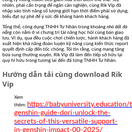
nhiên, phải cẩn trọng để ngăn cản nghiện, cùng Rik Vip đã
nhập vào tính năng số lượng giới hạn thời điểm phải sử dụng,
biểu đạt sự phê để ý sức đề kháng hành khách hàng.
Tổng thể, công dụng TNHH Tư Nhân trong khoảng
nhà đất đà
nẵng
còn nằm ở vì chưng trí tài năng học hỏi cùng bàn giao
lưu. Ví dụ, qua đều cuộc chơi chiến lược, hành khách hàng đã
xuất hiện khả năng đoàn luyện kỹ năng cùng kiến thức report
quyết định cấp đến tốc chóng. Tôi tin rằng, cùng mang tăng
bửa sung thường xuyên, Rik Vip đã làm đến tiếp sở hữu lại
quý hi hữu trong tương lai đến đã từng TNHH Tư Nhân.
Hướng dẫn tải cùng download Rik
Vip
Xem
https://babyuniversity.education/
thêm:
genshin-guide-dori-unlock-the-
secrets-of-this-versatile-support-
in-genshin-impact-00-2025/