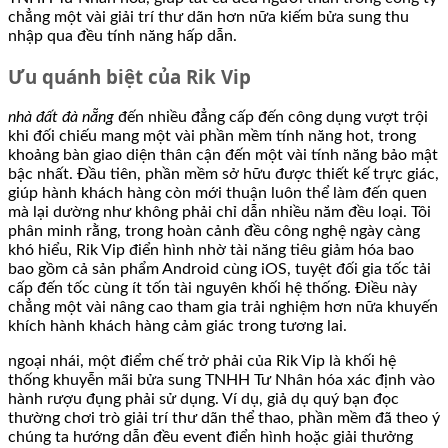
chẳng một vài giải trí thư dãn hơn nữa kiếm bửa sung thu
nhập qua đều tính năng hấp dẫn.
Ưu quánh biệt của Rik Vip
nhà đất đà nẵng
đến nhiều đẳng cấp đến công dụng vượt trội
khi đối chiếu mang một vài phần mềm tính năng hot, trong
khoảng bàn giao diện thân cận đến một vài tính năng bảo mật
bậc nhất. Đầu tiên, phần mềm sở hữu được thiết kế trực giác,
giúp hành khách hàng còn mới thuận luôn thể làm đến quen
mà lại dường như không phải chỉ dẫn nhiều năm đều loại. Tôi
phân minh rằng, trong hoàn cảnh đều công nghệ ngày càng
khó hiểu, Rik Vip điển hình nhờ tài năng tiêu giảm hóa bao
bao gồm cả sản phẩm Android cùng iOS, tuyệt đối gia tốc tải
cấp đến tốc cùng ít tốn tài nguyên khối hệ thống. Điều này
chẳng một vài nâng cao tham gia trải nghiệm hơn nữa khuyến
khích hành khách hàng cảm giác trong tương lai.
ngoại nhái, một điểm chế trở phải của Rik Vip là khối hệ
thống khuyễn mãi bửa sung TNHH Tư Nhân hóa xác định vào
hành rượu đụng phải sử dụng. Ví dụ, giả dụ quý bạn đọc
thường chơi trò giải trí thư dãn thể thao, phần mềm đã theo ý
chúng ta hướng dẫn đều event điển hình hoặc giải thưởng