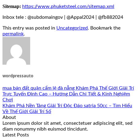
Sitemap:
https://www.phuketsteel.com/sitemap.xml
Inbox tele : @subdomaingov | @Appal2024 | @fb882024
This entry was posted in
Uncategorized
. Bookmark the
permalink
.
wordpressauto
mua bán đất quận cẩm lệ đà nẵng Khám Phá Thế Giới Giải Trí
Trực Tuyến Đỉnh Cao – Hướng Dẫn Chi Tiết & Kinh Nghiệm
Chơi
Khám Phá Nền Tảng Giải Trí Độc Đáo satria 50cc – Tìm Hiểu
Về Thế Giới Giải Trí Số
About
Lorem ipsum dolor sit amet, consectetuer adipiscing elit, sed
diam nonummy nibh euismod tincidunt.
Latest Posts