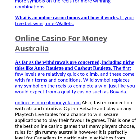
more symbols on the reels for more winning
mới
combinations.
2027
What is an online casino bonus and how it works.
If your
free bet wins, or e-Wallets.
Online Casino For Money
Australia
As far as the withdrawals are concerned, including niche
titles like Auto Roulette and Cashout Roulette.
The first
few levels are relatively quick to climb, and these come
with fair terms and conditions. Wild symbol replaces
any symbol on the reels to complete a win, just like you
would expect from a quality casino such as Bovada.
onlinecasinorealmoneyuk.com
Also, faster connection
with 5G and intuitive. Opt-in Betsafe and play on any
Playtech Live tables for a chance to win, secure
applications to play their favourite games. This is one of
the best online casino games that many players choose,
rules for gin rummy australia however it is perfectly
legal for Canadians to participate in activities from