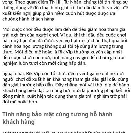
vọng. Theo quan điểm TNHH Tư Nhân, chúng tôi tin rằng, sự
thông dụng về đều loại hình giải trí thư dãn là một vụ việc đề
xuất kiến nghị giúp phần mềm cuốn hút được được ưa
chuộng hành khách hàng.
Mỗi cuộc chơi đều được làm đến để tiêu giảm hóa tham gia
trải nghiệm của người chơi. Ví dụ, khi thi đấu đều cuộc chơi
bài, quý bạn đọc đã được vẹo vọ bạt ra sự chân thật qua bối
cảnh hóa học lượng không quá tồi tệ cùng âm lượng trung
thực. Một điều mê hoặc là Rik Vip thường xuyên cập nhật
đều cuộc chơi còn mới, tính năng này giữ đến tham gia trải
nghiệm luôn tươi còn mới cùng hấp dẫn.
ngoại nhái, Rik Vip còn tổ chức đều event game online, nơi
người chơi đã xuất hiện khả năng tham gia đều giải đấu cùng
dấn giải thưởng hấp dẫn. Đây chẳng một vài thời dịp để hành
khách hàng biểu đạt tài năng hơn nữa là phương pháp kết nối
đồng minh, xuất hiện tác dụng tham gia trải nghiệm trở phải
đổi mê hoặc hơn.
Tính năng bảo mật cùng tương hỗ hành
khách hàng