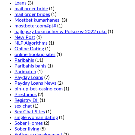
wagering
Loans
(3)
that
mail order bride
(1)
1
mail order brides
(1)
of
Mostbet kumarhanesi
(3)
6
mostbeter.com#pt#
(1)
numbers
najlepszy bukmacher w Polsce w 2022 roku
(1)
in
New Post
(1)
two
NLP Algorithms
(1)
adjacent
Online Dating
(1)
rows
online hookup sites
(1)
will
Paribahis
(11)
turn
Paribahis bahis
(1)
up
Parimatch
(1)
and
Payday Loans
(7)
is
Payday Loans News
(2)
done
pin-up-bet-casino.com
(1)
by
Prestamos
(2)
placing
Registry Dll
(1)
a
sex chat
(1)
chip
Sex Chat Sites
(1)
in
single woman dating
(1)
between
Sober Homes
(2)
the
Sober living
(5)
2
Software development
(1)