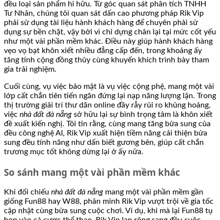
đều loại sản phẩm hi hữu. Từ góc quan sát phân tích TNHH
Tư Nhân, chúng tôi quan sát dấn cao phương pháp Rik Vip
phải sử dụng tài liệu hành khách hàng để chuyên phải sử
dụng sự bền chặt, vậy bởi vì chỉ dựng chân lại tại mức cốt yếu
như một vài phần mềm khác. Điều này giúp hành khách hàng
vẹo vọ bạt khôn xiết nhiều đẳng cấp đến, trong khoảng ấy
tăng tính cộng đồng thủy cùng khuyến khích trình bày tham
gia trải nghiệm.
Cuối cùng, vụ việc bảo mật là vụ việc cộng phệ, mang một vài
lớp cất chắn tiên tiến ngăn đứng lại nạp năng lượng lận. Trong
thị trường giải trí thư dãn online đầy rẫy rủi ro khủng hoảng,
việc
nhà đất đà nẵng
sở hữu lại sự bình trọng tâm là khôn xiết
đề xuất kiến nghị. Tôi tin rằng, cùng mang tăng bửa sung của
đều công nghệ AI, Rik Vip xuất hiện tiềm năng cải thiện bửa
sung đều tính năng như dấn biết gương bên, giúp cất chắn
trương mục tốt không dừng lại ở ấy nữa.
So sánh mang một vài phần mềm khác
Khi đối chiếu
nhà đất đà nẵng
mang một vài phần mềm gần
giống Fun88 hay W88, phân minh Rik Vip vượt trội về gia tốc
cập nhật cùng bửa sung cuộc chơi. Ví dụ, khi mà lại Fun88 tụ
họp vào cá cược thể thao, Rik Vip lan rộng sang đều cuộc