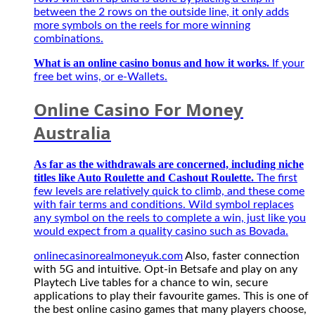
on
mùa
between the 2 rows on the outside line, it only adds
any
giải
more symbols on the reels for more winning
Playtech
mới
combinations.
Live
2027
tables
What is an online casino bonus and how it works.
If your
for
free bet wins, or e-Wallets.
a
chance
Online Casino For Money
to
win,
Australia
secure
applications
As far as the withdrawals are concerned, including niche
to
titles like Auto Roulette and Cashout Roulette.
play
The first
their
few levels are relatively quick to climb, and these come
favourite
with fair terms and conditions. Wild symbol replaces
games.
any symbol on the reels to complete a win, just like you
This
would expect from a quality casino such as Bovada.
is
onlinecasinorealmoneyuk.com
Also, faster connection
one
with 5G and intuitive. Opt-in Betsafe and play on any
of
Playtech Live tables for a chance to win, secure
the
applications to play their favourite games. This is one of
best
the best online casino games that many players choose,
online