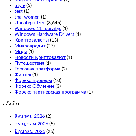
rows
Style
(5)
on
test
(1)
the
thai women
(1)
outside
Uncategorized
(3,646)
line,
Windows 11 -päivitys
(1)
it
Windows Hardware Drivers
(1)
only
Криптовалюты
(13)
adds
Микрокредит
(27)
more
Мода
(1)
symbols
Новости Криптовалют
(1)
on
Путешествия
(1)
the
Торговая платформа
(2)
reels
Финтех
(1)
for
Форекс Брокеры
(10)
more
Форекс Обучение
(3)
winning
Форекс партнерская программа
(1)
combinations.
คลังเก็บ
What
is
สิงหาคม 2026
(2)
an
กรกฎาคม 2026
online
(5)
casino
มิถุนายน 2026
(25)
bonus