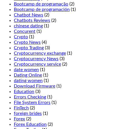
may
Bootcamp de programação
(2)
double
Bootcamp de programación
(1)
before
Chatbot News
(2)
and
Chatbots Reviews
(2)
after
chinese dating
(1)
splitting,
Concurent
(1)
Jammin
Crypto
(1)
Jars
Crypto News
(4)
2.
Crypto Trading
(3)
If
Cryptocurrency exchange
(1)
you
Cryptocurrency News
(3)
want
Cryptocurrency service
(2)
to
date women
(1)
enjoy
Dating Online
(1)
the
dating women
(1)
wonderful
Download Firmware
(1)
fresh
Education
(3)
air
Errors Checking
(1)
and
File System Errors
(1)
beautiful
FinTech
(2)
views
foreign brides
(1)
of
Forex
(2)
Manitoba,
Forex Education
(2)
we