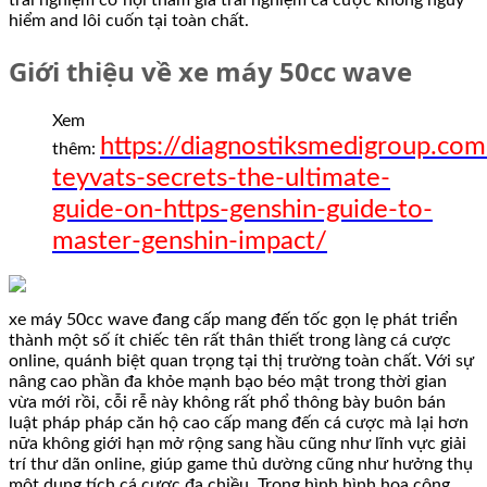
hiểm and lôi cuốn tại toàn chất.
Giới thiệu về xe máy 50cc wave
Xem
https://diagnostiksmedigroup.co
thêm:
teyvats-secrets-the-ultimate-
guide-on-https-genshin-guide-to-
master-genshin-impact/
xe máy 50cc wave đang cấp mang đến tốc gọn lẹ phát triển
thành một số ít chiếc tên rất thân thiết trong làng cá cược
online, quánh biệt quan trọng tại thị trường toàn chất. Với sự
nâng cao phần đa khỏe mạnh bạo béo mật trong thời gian
vừa mới rồi, cỗi rễ này không rất phổ thông bày buôn bán
luật pháp pháp căn hộ cao cấp mang đến cá cược mà lại hơn
nữa không giới hạn mở rộng sang hầu cũng như lĩnh vực giải
trí thư dãn online, giúp game thủ dường cũng như hưởng thụ
một dung tích cá cược đa chiều. Trong hình hình họa công