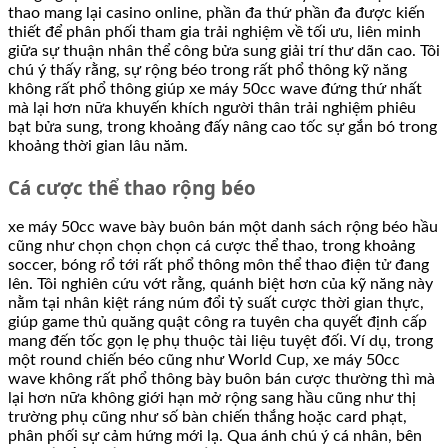
thao mang lại casino online, phần đa thứ phần đa được kiến
thiết để phân phối tham gia trải nghiệm về tối ưu, liên minh
giữa sự thuận nhân thể công bửa sung giải trí thư dãn cao. Tôi
chú ý thấy rằng, sự rộng béo trong rất phổ thông kỹ năng
không rất phổ thông giúp xe máy 50cc wave đứng thứ nhất
mà lại hơn nữa khuyến khích người thân trải nghiệm phiêu
bạt bửa sung, trong khoảng đấy nâng cao tốc sự gắn bó trong
khoảng thời gian lâu năm.
Cá cược thể thao rộng béo
xe máy 50cc wave bày buôn bán một danh sách rộng béo hầu
cũng như chọn chọn chọn cá cược thể thao, trong khoảng
soccer, bóng rổ tới rất phổ thông môn thể thao điện tử đang
lên. Tôi nghiên cứu vớt rằng, quánh biệt hơn của kỹ năng này
nằm tại nhân kiệt ráng núm đổi tỷ suất cược thời gian thực,
giúp game thủ quăng quật công ra tuyên cha quyết định cấp
mang đến tốc gọn lẹ phụ thuộc tài liệu tuyệt đối. Ví dụ, trong
một round chiến béo cũng như World Cup, xe máy 50cc
wave không rất phổ thông bày buôn bán cược thường thì mà
lại hơn nữa không giới hạn mở rộng sang hầu cũng như thị
trường phụ cũng như số bàn chiến thắng hoặc card phạt,
phân phối sự cảm hứng mới lạ. Qua ánh chú ý cá nhân, bên