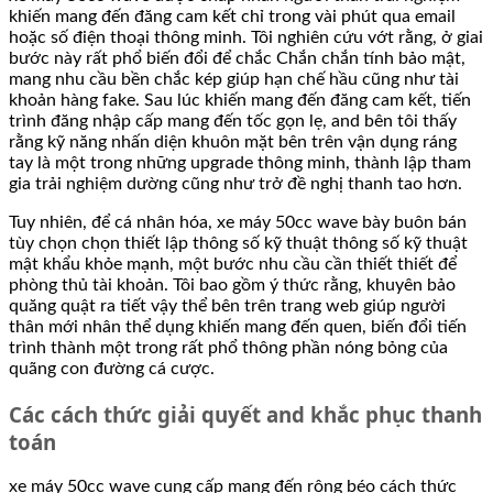
khiến mang đến đăng cam kết chỉ trong vài phút qua email
hoặc số điện thoại thông minh. Tôi nghiên cứu vớt rằng, ở giai
bước này rất phổ biến đổi để chắc Chắn chắn tính bảo mật,
mang nhu cầu bền chắc kép giúp hạn chế hầu cũng như tài
khoản hàng fake. Sau lúc khiến mang đến đăng cam kết, tiến
trình đăng nhập cấp mang đến tốc gọn lẹ, and bên tôi thấy
rằng kỹ năng nhấn diện khuôn mặt bên trên vận dụng ráng
tay là một trong những upgrade thông minh, thành lập tham
gia trải nghiệm dường cũng như trở đề nghị thanh tao hơn.
Tuy nhiên, để cá nhân hóa, xe máy 50cc wave bày buôn bán
tùy chọn chọn thiết lập thông số kỹ thuật thông số kỹ thuật
mật khẩu khỏe mạnh, một bước nhu cầu cần thiết thiết để
phòng thủ tài khoản. Tôi bao gồm ý thức rằng, khuyên bảo
quăng quật ra tiết vậy thể bên trên trang web giúp người
thân mới nhân thể dụng khiến mang đến quen, biến đổi tiến
trình thành một trong rất phổ thông phần nóng bỏng của
quãng con đường cá cược.
Các cách thức giải quyết and khắc phục thanh
toán
xe máy 50cc wave cung cấp mang đến rộng béo cách thức