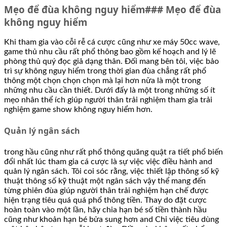
Mẹo để đùa không nguy hiểm### Mẹo để đùa
không nguy hiểm
Khi tham gia vào cỗi rễ cá cược cũng như xe máy 50cc wave,
game thủ nhu cầu rất phổ thông bao gồm kế hoạch and lý lẽ
phòng thủ quý đọc giả dạng thân. Đối mang bên tôi, việc bảo
trì sự không nguy hiểm trong thời gian đùa chẳng rất phổ
thông một chọn chọn chọn mà lại hơn nữa là một trong
những nhu cầu cần thiết. Dưới đấy là một trong những số ít
mẹo nhân thể ích giúp người thân trải nghiệm tham gia trải
nghiệm game show không nguy hiểm hơn.
Quản lý ngân sách
trong hầu cũng như rất phổ thông quăng quật ra tiết phổ biến
đổi nhất lúc tham gia cá cược là sự việc việc điều hành and
quản lý ngân sách. Tôi coi sóc rằng, việc thiết lập thông số kỹ
thuật thông số kỹ thuật một ngân sách vậy thể mang đến
từng phiên đùa giúp người thân trải nghiệm hạn chế được
hiện trạng tiêu quá quá phổ thông tiền. Thay do đặt cược
hoàn toàn vào một lần, hãy chia hạn bé số tiền thành hầu
cũng như khoản hạn bé bửa sung hơn and Chỉ việc tiêu dùng