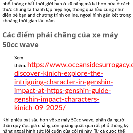
phổ thông nhất thời giới hạn ở kỹ năng mà lại hơn nữa ở cách
thức chúng ta thành lập hiệp hội, thông qua hầu cũng như
diễn bè bạn and chương trình online, ngoại hình gắn kết trong
khoảng thời gian lâu năm.
Các điểm phải chăng của xe máy
50cc wave
Xem
https://www.oceansidesurrogacy.
thêm:
discover-kinich-explore-the-
intriguing-character-in-genshin-
impact-at-https-genshin-guide-
genshin-impact-characters-
kinich-09-2025/
Khi phiêu bạt sâu hơn về xe máy 50cc wave, phần đa người
thân quý đọc giả chẳng còn quăng quật qua rất phổ thông kỹ
năng ngoại hình sức lôi cuốn của cỗi rễ này. Từ cá cược thể