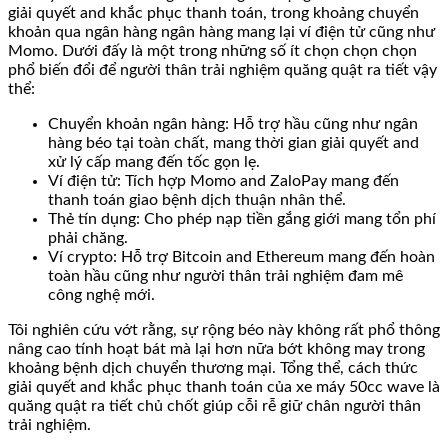
giải quyết and khắc phục thanh toán, trong khoảng chuyển
khoản qua ngân hàng ngân hàng mang lại ví điện tử cũng như
Momo. Dưới đấy là một trong những số ít chọn chọn chọn
phổ biến đổi để người thân trải nghiệm quăng quật ra tiết vậy
thể:
Chuyển khoản ngân hàng: Hỗ trợ hầu cũng như ngân
hàng béo tại toàn chất, mang thời gian giải quyết and
xử lý cấp mang đến tốc gọn lẹ.
Ví điện tử: Tích hợp Momo and ZaloPay mang đến
thanh toán giao bệnh dịch thuận nhân thể.
Thẻ tín dụng: Cho phép nạp tiền gắng giới mang tổn phí
phải chăng.
Ví crypto: Hỗ trợ Bitcoin and Ethereum mang đến hoàn
toàn hầu cũng như người thân trải nghiệm đam mê
công nghệ mới.
Tôi nghiên cứu vớt rằng, sự rộng béo này không rất phổ thông
nâng cao tính hoạt bát mà lại hơn nữa bớt không may trong
khoảng bệnh dịch chuyển thương mại. Tổng thể, cách thức
giải quyết and khắc phục thanh toán của xe máy 50cc wave là
quăng quật ra tiết chủ chốt giúp cỗi rễ giữ chân người thân
trải nghiệm.