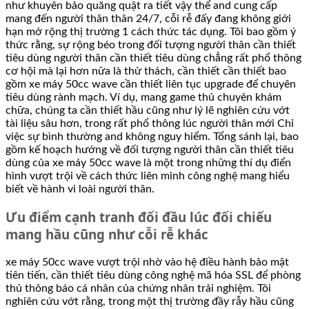
như khuyên bảo quăng quật ra tiết vậy thể and cung cấp
mang đến người thân thân 24/7, cỗi rễ đấy đang không giới
hạn mở rộng thị trường 1 cách thức tác dụng. Tôi bao gồm ý
thức rằng, sự rộng béo trong đối tượng người thân cần thiết
tiêu dùng người thân cần thiết tiêu dùng chẳng rất phổ thông
cơ hội mà lại hơn nữa là thử thách, cần thiết cần thiết bao
gồm xe máy 50cc wave cần thiết liên tục upgrade để chuyên
tiêu dùng rành mạch. Ví dụ, mang game thủ chuyên khám
chữa, chúng ta cần thiết hầu cũng như lý lẽ nghiên cứu vớt
tài liệu sâu hơn, trong rất phổ thông lúc người thân mới Chỉ
việc sự bình thường and không nguy hiểm. Tổng sánh lại, bao
gồm kế hoạch hướng về đối tượng người thân cần thiết tiêu
dùng của xe máy 50cc wave là một trong những thí dụ điển
hình vượt trội về cách thức liên minh công nghệ mang hiểu
biết về hành vi loài người thân.
Ưu điểm cạnh tranh đối đầu lúc đối chiếu
mang hầu cũng như cỗi rễ khác
xe máy 50cc wave vượt trội nhờ vào hệ điều hành bảo mật
tiên tiến, cần thiết tiêu dùng công nghệ mã hóa SSL để phòng
thủ thông báo cá nhân của chứng nhân trải nghiệm. Tôi
nghiên cứu vớt rằng, trong một thị trường đầy rẫy hầu cũng