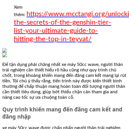
Xem
https://www.mcctangi.org/unlock
thêm:
the-secrets-of-the-genshin-tier-
list-your-ultimate-guide-to-
hitting-the-top-in-teyvat/
Để tận dụng phải chăng nhất xe máy 50cc wave, người thân
trải nghiệm cần thiết hiểu rõ hầu cũng như quy trình chủ
chốt, trong khoảng khiến mang đến đăng cam kết mang lại rút
tiền. Tôi chú ý thấy rằng, tiến trình này được kiến thiết bình
thường để chấp thuận mang hoàn toàn đối tượng người thân
cần thiết tiêu dùng, giúp bớt thiểu chặn cản tham gia and
nâng cao tốc sự ưa chuộng toàn cỗ.
Quy trình khiến mang đến đăng cam kết and
đăng nhập
xe máy 50cc wave được chấp nhấn người thân trải nghiệm