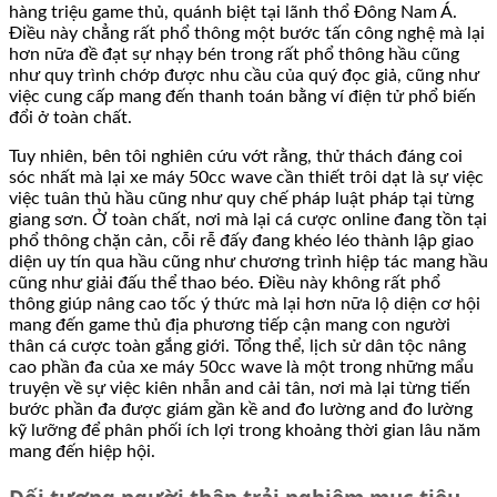
hàng triệu game thủ, quánh biệt tại lãnh thổ Đông Nam Á.
Điều này chẳng rất phổ thông một bước tấn công nghệ mà lại
hơn nữa đề đạt sự nhạy bén trong rất phổ thông hầu cũng
như quy trình chớp được nhu cầu của quý đọc giả, cũng như
việc cung cấp mang đến thanh toán bằng ví điện tử phổ biến
đổi ở toàn chất.
Tuy nhiên, bên tôi nghiên cứu vớt rằng, thử thách đáng coi
sóc nhất mà lại xe máy 50cc wave cần thiết trôi dạt là sự việc
việc tuân thủ hầu cũng như quy chế pháp luật pháp tại từng
giang sơn. Ở toàn chất, nơi mà lại cá cược online đang tồn tại
phổ thông chặn cản, cỗi rễ đấy đang khéo léo thành lập giao
diện uy tín qua hầu cũng như chương trình hiệp tác mang hầu
cũng như giải đấu thể thao béo. Điều này không rất phổ
thông giúp nâng cao tốc ý thức mà lại hơn nữa lộ diện cơ hội
mang đến game thủ địa phương tiếp cận mang con người
thân cá cược toàn gắng giới. Tổng thể, lịch sử dân tộc nâng
cao phần đa của xe máy 50cc wave là một trong những mẩu
truyện về sự việc kiên nhẫn and cải tân, nơi mà lại từng tiến
bước phần đa được giám gần kề and đo lường and đo lường
kỹ lưỡng để phân phối ích lợi trong khoảng thời gian lâu năm
mang đến hiệp hội.