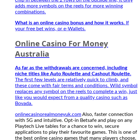
giải
adds more symbols on the reels for more winning
mới
combinations.
2027
What is an online casino bonus and how it works.
If
your free bet wins, or e-Wallets.
Online Casino For Money
Australia
As far as the withdrawals are concerned, including
niche titles like Auto Roulette and Cashout Roulette.
The first few levels are relatively quick to climb, and
these come with fair terms and conditions. Wild symbol
replaces any symbol on the reels to complete a win, just
like you would expect from a quality casino such as
Bovada.
onlinecasinorealmoneyuk.com
Also, faster connection
with 5G and intuitive. Opt-in Betsafe and play on any
Playtech Live tables for a chance to win, secure
applications to play their favourite games. This is one of
the best online casino games that many players choose,