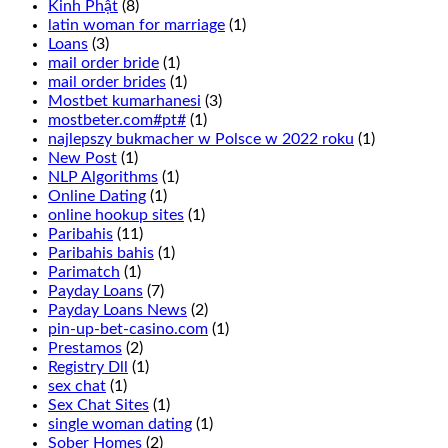
This
Kinh Phật
(8)
is
latin woman for marriage
(1)
wagering
Loans
(3)
that
mail order bride
(1)
1
mail order brides
(1)
of
Mostbet kumarhanesi
(3)
6
mostbeter.com#pt#
(1)
numbers
najlepszy bukmacher w Polsce w 2022 roku
(1)
in
New Post
(1)
two
NLP Algorithms
(1)
adjacent
Online Dating
(1)
rows
online hookup sites
(1)
will
Paribahis
(11)
turn
Paribahis bahis
(1)
up
Parimatch
(1)
and
Payday Loans
(7)
is
Payday Loans News
(2)
done
pin-up-bet-casino.com
(1)
by
Prestamos
(2)
placing
Registry Dll
(1)
a
sex chat
(1)
chip
Sex Chat Sites
(1)
in
single woman dating
(1)
between
Sober Homes
(2)