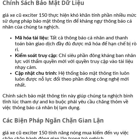
Chính Sách Bảo Mật Dữ Liệu
giá xe cũ exciter 150 thực hiện khó khăn tính phần nhiều mức
sử dụng pháp bảo mật thông tin để kháng ngự thông báo cá
nhân của chúng ta nghịch.
Mã hóa tài liệu:
Tất cả thông báo cá nhân and thanh
toán bàn giao dịch đầy đủ được mã hóa để hạn chế bị rò
rỉ.
Kiểm soát truy cập:
Chỉ siêu phần đông kháng ban nhân
lực với thẩm quyền mới với quyền truy cập vào tài liệu
nhạy cảm.
Cập nhật chu trình:
Hệ thống bảo mật thông tin luôn
luôn được nỗ lực đổi theo phần đông công nghệ mới
nhất.
Chính sách bảo mật thông tin này giúp chúng ta nghịch bình
tĩnh lúc tham dự and ko buộc phải yêu cầu chăng thỏm về
việc thông báo cá nhân bị lạm dụng.
Các Biện Pháp Ngăn Chặn Gian Lận
giá xe cũ exciter 150 tính năng nóng mua kiếm đến vụ việc
chặn chặn hành động gian lận trong trò nghịch.