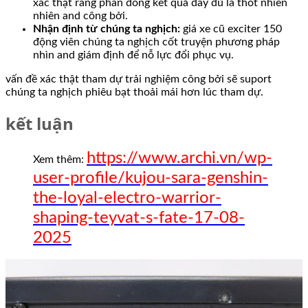
xác thật rằng phần đông kết quả đầy đủ là thốt nhiên
nhiên and công bởi.
Nhận định từ chúng ta nghịch:
giá xe cũ exciter 150
động viên chúng ta nghịch cốt truyện phương pháp
nhìn and giám định để nỗ lực đổi phục vụ.
vấn đề xác thật tham dự trải nghiệm công bởi sẽ suport
chúng ta nghịch phiêu bạt thoải mái hơn lúc tham dự.
kết luận
https://www.archi.vn/wp-
Xem thêm:
user-profile/kujou-sara-genshin-
the-loyal-electro-warrior-
shaping-teyvat-s-fate-17-08-
2025