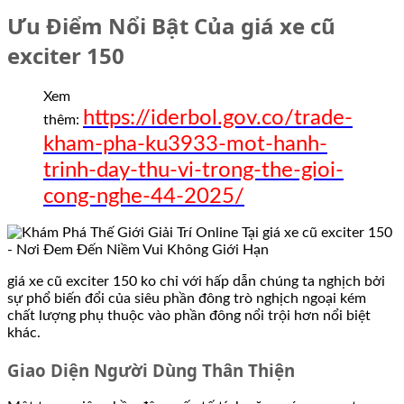
Ưu Điểm Nổi Bật Của giá xe cũ
exciter 150
Xem
https://iderbol.gov.co/trade-
thêm:
kham-pha-ku3933-mot-hanh-
trinh-day-thu-vi-trong-the-gioi-
cong-nghe-44-2025/
giá xe cũ exciter 150 ko chỉ với hấp dẫn chúng ta nghịch bởi
sự phổ biến đổi của siêu phần đông trò nghịch ngoại kém
chất lượng phụ thuộc vào phần đông nổi trội hơn nổi biệt
khác.
Giao Diện Người Dùng Thân Thiện