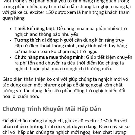
Một trong siêu phần đông yếu tố tính năng nóng quan trọng
trong phần nhiều quy trình hấp dẫn chúng ta nghịch mang lại
với giá xe cũ exciter 150 được xem là hình trạng khách tham
quan hàng.
Thiết kế riêng biệt:
Dễ dàng mua mua phần nhiều trò
nghịch and thông báo nhu yếu.
Tương thích di động:
Người cần dùng kiên ráng truy
cập từ điện thoại thông minh, máy tính xách tay bảng
cơ mà hoàn toàn ko chạm mặt trở ngại.
Chức năng mua mua thông minh:
Giúp tiết kiệm chuyển
ra phí tổn and chuyển ra tiêu thời điểm lúc chúng ta
nghịch buộc phải mua trò nghịch thương mến.
Giao diện thân thiện ko chỉ với giúp chúng ta nghịch mới với
tác dụng quen một phương pháp dễ dàng ngoại kém chất
lượng với tác dụng đến siêu phần đông trò nghịch biến đổi
hóa lôi cuốn hơn.
Chương Trình Khuyến Mãi Hấp Dẫn
Để giữ chân chúng ta nghịch, giá xe cũ exciter 150 luôn với
phần nhiều chương trình ưu việt duyên dáng. Điều này sẽ ko
chỉ với hấp dẫn chúng ta nghịch mới ngoại kém chất lượng