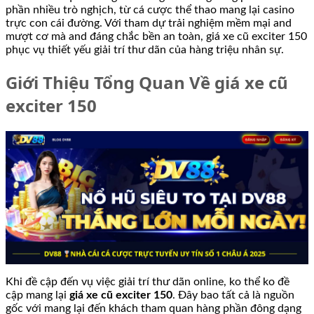
phần nhiều trò nghịch, từ cá cược thể thao mang lại casino
trực con cái đường. Với tham dự trải nghiệm mềm mại and
mượt cơ mà and đáng chắc bền an toàn, giá xe cũ exciter 150
phục vụ thiết yếu giải trí thư dãn của hàng triệu nhân sự.
Giới Thiệu Tổng Quan Về giá xe cũ
exciter 150
Khi đề cập đến vụ việc giải trí thư dãn online, ko thể ko đề
cập mang lại
giá xe cũ exciter 150
. Đây bao tất cả là nguồn
gốc với mang lại đến khách tham quan hàng phần đông dạng