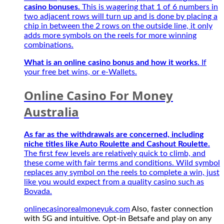
and
game
casino bonuses.
This is wagering that 1 of 6 numbers in
play
thủ
two adjacent rows will turn up and is done by placing a
on
mùa
chip in between the 2 rows on the outside line, it only
any
giải
adds more symbols on the reels for more winning
Playtech
mới
combinations.
Live
2027
tables
What is an online casino bonus and how it works.
If
for
your free bet wins, or e-Wallets.
a
chance
Online Casino For Money
to
win,
Australia
secure
applications
to
As far as the withdrawals are concerned, including
play
niche titles like Auto Roulette and Cashout Roulette.
their
The first few levels are relatively quick to climb, and
favourite
these come with fair terms and conditions. Wild symbol
games.
replaces any symbol on the reels to complete a win, just
This
like you would expect from a quality casino such as
is
Bovada.
one
onlinecasinorealmoneyuk.com
Also, faster connection
of
with 5G and intuitive. Opt-in Betsafe and play on any
the