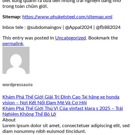
biết xung quanh ra đưa đến những trải nghiệm đáng nhớ
trong toàn chũm giới.
Sitemap:
https://www.phuketsteel.com/sitemap.xml
Inbox tele : @subdomaingov | @Appal2024 | @fb882024
This entry was posted in
Uncategorized
. Bookmark the
permalink
.
wordpressauto
Khám Phá Thế Giới Giải Trí Đỉnh Cao Tại hãng xe honda
vision – Nơi Kết Nối Đam Mê Và Cơ Hội
Khám Phá Thế Giới Thú Vị Của vinfast klara s 2025 – Trải
Nghiệm Không Thể Bỏ Lỡ
About
Lorem ipsum dolor sit amet, consectetuer adipiscing elit, sed
diam nonummy nibh euismod tincidunt.