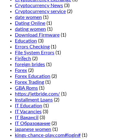
you
Cryptocurrency News
(3)
want
Cryptocurrency service
(2)
to
date women
(1)
enjoy
Dating Online
(1)
the
dating women
(1)
wonderful
Download Firmware
(1)
fresh
Education
(3)
air
Errors Checking
(1)
and
File System Errors
(1)
beautiful
FinTech
(2)
views
foreign brides
(1)
of
Forex
(2)
Manitoba,
Forex Education
(2)
we
Forex Trading
(1)
recommend
GBA Roms
(1)
that
https://jetbride.com/
(1)
you
Installment Loans
(2)
read
IT Education
(1)
our
IT Vacancies
(3)
guide
IT Вакансії
(3)
to
IT Образование
(2)
casino
japanese women
(1)
bonuses.
kings-chance-play.com#login#
(1)