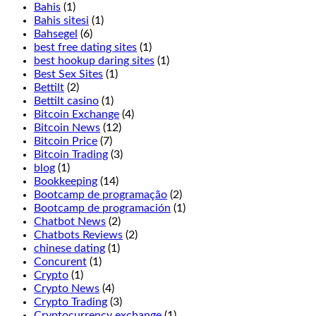
experience
Bahis
(1)
has
Bahis sitesi
(1)
been
Bahsegel
(6)
thought
best free dating sites
(1)
of
best hookup daring sites
(1)
excellently
Best Sex Sites
(1)
here,
Bettilt
(2)
Terminator
Bettilt casino
(1)
2
Bitcoin Exchange
(4)
is
Bitcoin News
(12)
not
Bitcoin Price
(7)
for
Bitcoin Trading
(3)
you.
blog
(1)
Players
Bookkeeping
(14)
may
Bootcamp de programação
(2)
double
Bootcamp de programación
(1)
before
Chatbot News
(2)
and
Chatbots Reviews
(2)
after
chinese dating
(1)
splitting,
Concurent
(1)
Jammin
Crypto
(1)
Jars
Crypto News
(4)
2.
Crypto Trading
(3)
If
Cryptocurrency exchange
(1)