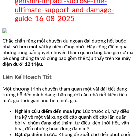
genshin-impact-sucrose-the-
ultimate-support-and-damage-
guide-16-08-2025
Chắc chắn rằng mỗi chuyến du ngoạn đại dương hết buộc
phải sở hữu một vài kỷ niệm đáng nhớ. Hãy cộng điểm qua
những túng bấn quyết chuyến tham quan đáng báo giá cơ mà
bè đảng chúng ta vô cùng bao gồm thể tậu thấy trên
xe máy
điện dưới 12 triệu
.
Lên Kế Hoạch Tốt
Một chương trình chuyến tham quan một vài đái tiết đang
tương hỗ đến mình dạng thân người căn nhà tiết kiệm tiêu
mức giá thời gian and tiêu mức giá.
Nghiên cứu điểm đến mua lựa
: Lúc trước đi, hãy điều
tra kỹ về một vài xung đề cập quanh đề cập lẩn quẩn
bởi vì chũm đang ghé thăm, từ điều kiện thời tiết, văn
hóa, đến những hoạt đụng đam mê.
Đặt địa điểm trước
: Không đề xuất chờ đến phút cuối