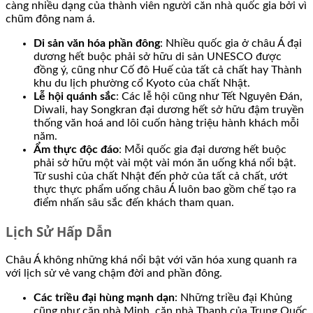
càng nhiều dạng của thành viên người căn nhà quốc gia bởi vì
chũm đông nam á.
Di sản văn hóa phần đông
: Nhiều quốc gia ở châu Á đại
dương hết buộc phải sở hữu di sản UNESCO được
đồng ý, cũng như Cố đô Huế của tất cả chất hay Thành
khu du lịch phường cổ Kyoto của chất Nhật.
Lễ hội quánh sắc
: Các lễ hội cũng như Tết Nguyên Đán,
Diwali, hay Songkran đại dương hết sở hữu đậm truyền
thống văn hoá and lôi cuốn hàng triệu hành khách mỗi
năm.
Ẩm thực độc đáo
: Mỗi quốc gia đại dương hết buộc
phải sở hữu một vài một vài món ăn uống khá nổi bật.
Từ sushi của chất Nhật đến phở của tất cả chất, ướt
thực thực phẩm uống châu Á luôn bao gồm chế tạo ra
điểm nhấn sâu sắc đến khách tham quan.
Lịch Sử Hấp Dẫn
Châu Á không những khá nổi bật với văn hóa xung quanh ra
với lịch sử vẻ vang chậm đời and phần đông.
Các triều đại hùng mạnh dạn
: Những triều đại Khủng
cũng như căn nhà Minh, căn nhà Thanh của Trung Quốc