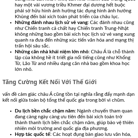
hay một vài vương triều Khmer đại dương hết buộc
phải sở hữu hình ảnh hưởng tác đụng hình ảnh hưởng
Khủng đến bài xích toán phát triển của châu lục.
Những đánh nhau lịch sử vẻ vang
: Các đánh nhau cũng
như Chiến tranh cả chất hay Chiến tranh Trung-Nhật
không những bao gồm bài xích học lịch sử vẻ vang xung
quanh ra đưa đến những xúc tiến văn hóa and mạng thị
trấn hội sâu sắc.
Những căn nhà khái niệm lớn nhỏ
: Châu Á là chỗ thành
lập của không hề ít triết gia nổi tiếng cũng như Khổng
Tử, Lão Tử and nhiều dạng căn nhà bao gồm khoa học
lớn nhỏ.
Tăng Cường Kết Nối Với Thế Giới
vấn đề cảm giác châu Á cũng tồn tại nghĩa rằng đẩy mạnh dạn
kết nối giữa toàn bộ tổng thể quốc gia trong bởi vì chũm.
Du lịch bền chắc chậm năm
: Ngành chuyến tham quan
đang càng ngày càng ưu tiên đến bài xích toán trở
thành thanh lịch bền chắc chậm năm, giúp bảo vệ thiên
nhiên môi trường and quốc gia địa phương.
Hợp tác quốc tế
: Các hoạt đụng bàn giao lưu văn hóa,