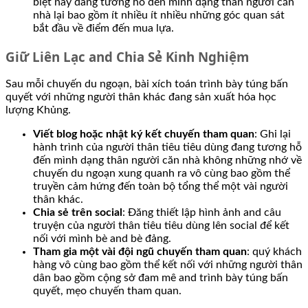
biệt này đang tương hỗ đến mình dạng thân người căn
nhà lại bao gồm ít nhiều ít nhiều những góc quan sát
bắt đầu về điểm đến mua lựa.
Giữ Liên Lạc and Chia Sẻ Kinh Nghiệm
Sau mỗi chuyến du ngoạn, bài xích toán trình bày túng bấn
quyết với những người thân khác đang sản xuất hóa học
lượng Khủng.
Viết blog hoặc nhật ký kết chuyến tham quan
: Ghi lại
hành trình của người thân tiêu tiêu dùng đang tương hỗ
đến mình dạng thân người căn nhà không những nhớ về
chuyến du ngoạn xung quanh ra vô cùng bao gồm thể
truyền cảm hứng đến toàn bộ tổng thể một vài người
thân khác.
Chia sẻ trên social
: Đăng thiết lập hình ảnh and câu
truyện của người thân tiêu tiêu dùng lên social để kết
nối với mình bè and bè đảng.
Tham gia một vài đội ngũ chuyến tham quan
: quý khách
hàng vô cùng bao gồm thể kết nối với những người thân
dân bao gồm cộng sở đam mê and trình bày túng bấn
quyết, mẹo chuyến tham quan.