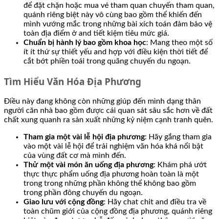
để đặt chặn hoặc mua vé tham quan chuyến tham quan,
quánh riêng biệt này vô cùng bao gồm thể khiến đến
mình vướng mắc trong những bài xích toán đảm bảo vệ
toàn địa điểm ở and tiết kiệm tiêu mức giá.
Chuẩn bị hành lý bao gồm khoa học
: Mang theo một số
ít ít thứ sự thiết yếu and hợp với điều kiện thời tiết để
cắt bớt phiền toái trong quãng chuyến du ngoạn.
Tìm Hiểu Văn Hóa Địa Phương
Điều này đang không còn những giúp đến mình dạng thân
người căn nhà bao gồm được cái quan sát sâu sắc hơn về đất
chất xung quanh ra sản xuất những kỷ niệm cạnh tranh quên.
Tham gia một vài lễ hội địa phương
: Hãy gắng tham gia
vào một vài lễ hội để trải nghiệm văn hóa khá nổi bật
của vùng đất cơ mà mình đến.
Thử một vài món ăn uống địa phương
: Khám phá ướt
thực thực phẩm uống địa phương hoàn toàn là một
trong trong những phần không thể không bao gồm
trong phần đông chuyến du ngoạn.
Giao lưu với cộng đồng
: Hãy chat chit and điều tra về
toàn chũm giới của cộng đồng địa phương, quánh riêng