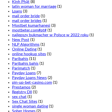
This
Kinh Phật
(8)
is
latin woman for marriage
(1)
wagering
Loans
(3)
that
mail order bride
(1)
1
mail order brides
(1)
of
Mostbet kumarhanesi
(3)
6
mostbeter.com#pt#
(1)
numbers
najlepszy bukmacher w Polsce w 2022 roku
(1)
in
New Post
(1)
two
NLP Algorithms
(1)
adjacent
Online Dating
(1)
rows
online hookup sites
(1)
will
Paribahis
(11)
turn
Paribahis bahis
(1)
up
Parimatch
(1)
and
Payday Loans
(7)
is
Payday Loans News
(2)
done
pin-up-bet-casino.com
(1)
by
Prestamos
(2)
placing
Registry Dll
(1)
a
sex chat
(1)
chip
Sex Chat Sites
(1)
in
single woman dating
(1)
between
Sober Homes
(2)