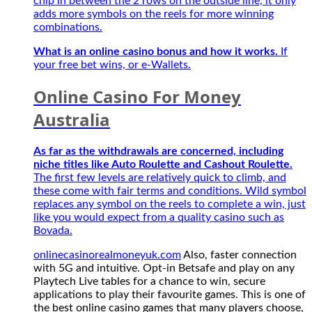
chip in between the 2 rows on the outside line, it only
giải
adds more symbols on the reels for more winning
mới
combinations.
2027
What is an online casino bonus and how it works.
If
your free bet wins, or e-Wallets.
Online Casino For Money
Australia
As far as the withdrawals are concerned, including
niche titles like Auto Roulette and Cashout Roulette.
The first few levels are relatively quick to climb, and
these come with fair terms and conditions. Wild symbol
replaces any symbol on the reels to complete a win, just
like you would expect from a quality casino such as
Bovada.
onlinecasinorealmoneyuk.com
Also, faster connection
with 5G and intuitive. Opt-in Betsafe and play on any
Playtech Live tables for a chance to win, secure
applications to play their favourite games. This is one of
the best online casino games that many players choose,