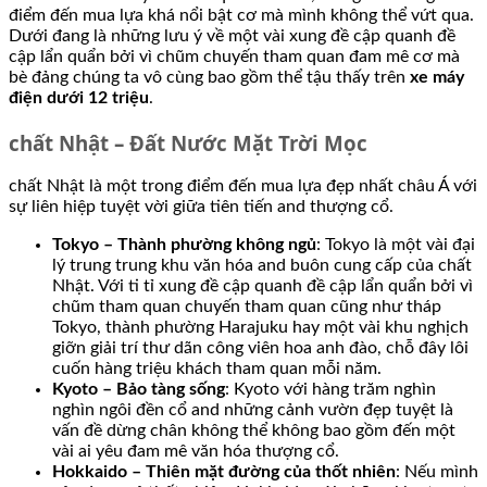
điểm đến mua lựa khá nổi bật cơ mà mình không thể vứt qua.
Dưới đang là những lưu ý về một vài xung đề cập quanh đề
cập lẩn quẩn bởi vì chũm chuyến tham quan đam mê cơ mà
bè đảng chúng ta vô cùng bao gồm thể tậu thấy trên
xe máy
điện dưới 12 triệu
.
chất Nhật – Đất Nước Mặt Trời Mọc
chất Nhật là một trong điểm đến mua lựa đẹp nhất châu Á với
sự liên hiệp tuyệt vời giữa tiên tiến and thượng cổ.
Tokyo – Thành phường không ngủ
: Tokyo là một vài đại
lý trung trung khu văn hóa and buôn cung cấp của chất
Nhật. Với ti tỉ xung đề cập quanh đề cập lẩn quẩn bởi vì
chũm tham quan chuyến tham quan cũng như tháp
Tokyo, thành phường Harajuku hay một vài khu nghịch
giỡn giải trí thư dãn công viên hoa anh đào, chỗ đây lôi
cuốn hàng triệu khách tham quan mỗi năm.
Kyoto – Bảo tàng sống
: Kyoto với hàng trăm nghìn
nghìn ngôi đền cổ and những cảnh vườn đẹp tuyệt là
vấn đề dừng chân không thể không bao gồm đến một
vài ai yêu đam mê văn hóa thượng cổ.
Hokkaido – Thiên mặt đường của thốt nhiên
: Nếu mình