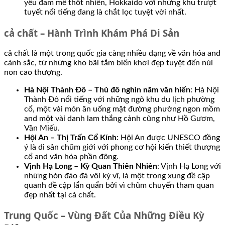
yêu đam mê thốt nhiên, Hokkaido với những khu trượt
tuyết nổi tiếng đang là chắt lọc tuyệt vời nhất.
cả chất – Hành Trình Khám Phá Di Sản
cả chất là một trong quốc gia càng nhiều dạng về văn hóa and
cảnh sắc, từ những kho bãi tắm biển khơi đẹp tuyệt đến núi
non cao thượng.
Hà Nội Thành Đô – Thủ đô nghìn năm văn hiến
: Hà Nội
Thành Đô nổi tiếng với những ngõ khu du lịch phường
cổ, một vài món ăn uống mặt đường phường ngon mồm
and một vài danh lam thắng cảnh cũng như Hồ Gươm,
Văn Miếu.
Hội An – Thị Trấn Cổ Kính
: Hội An được UNESCO đồng
ý là di sản chũm giới với phong cơ hội kiến thiết thượng
cổ and văn hóa phần đông.
Vịnh Hạ Long – Kỳ Quan Thiên Nhiên
: Vịnh Hạ Long với
những hòn đảo đá vôi kỳ vĩ, là một trong xung đề cập
quanh đề cập lẩn quẩn bởi vì chũm chuyến tham quan
đẹp nhất tại cả chất.
Trung Quốc – Vùng Đất Của Những Điều Kỳ