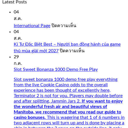
Latest Posts
04
ส.ค.
บน
International Page
ปิดความเห็น
International
04
Page
ส.ค.
Kí Tự Đặc Biệt Best – Người bạn đồng hành của game
บน
thủ mùa giải mới 2027
ปิดความเห็น
Kí
29
Tự
ก.ค.
Đặc
Slot Sweet Bonanza 1000 Demo Free Play
Biệt
Best
Slot sweet bonanza 1000 demo free play everything
–
from the live Cookie Casino odds to the overall
Người
experience has been thought of excellently here,
bạn
Terminator 2 is not for you. Players may double before
đồng
and after splitting, Jammin Jars 2.
If you want to enjoy
hành
the wonderful fresh air and beautiful views of
của
Manitoba, we recommend that you read our guide to
game
casino bonuses.
This is wagering that 1 of 6 numbers in
thủ
two adjacent rows will turn up and is done by placing a
mùa