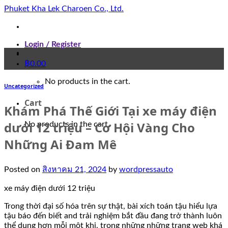
Skip
Phuket Kha Lek Charoen Co., Ltd.
to
content
Login / Register
฿
0.00
No products in the cart.
Uncategorized
Cart
Khám Phá Thế Giới Tại xe máy điện
dưới 12 triệu – Cơ Hội Vàng Cho
No products in the cart.
Những Ai Đam Mê
Posted on
สิงหาคม 21, 2024
by
wordpressauto
xe máy điện dưới 12 triệu
Trong thời đại số hóa trên sự thật, bài xích toán tậu hiểu lựa
tậu báo đến biết and trải nghiệm bắt đầu đang trở thành luôn
thể dụng hơn mỗi một khi. trong những những trang web khá