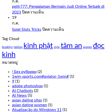
Sweet
ก.ค.
Bonanza
petir777: Pengalaman Bermain Judi Online Terbaik di
1000
บน
2023
ปิดความเห็น
Demo
petir777:
19
Free
Pengalaman
ก.ค.
Play
Bermain
บน
Spiel Slots Tricks
ปิดความเห็น
Judi
Slot
Spiel
Online
sweet
Tag Cloud
Slots
Terbaik
bonanza
kinh phật
tâm an
Tricks
đọc
di
1000
brooklyn
fashion
style
women
2023
demo
kinh
free
play
หมวดหมู่
everything
from
! Без рубрики
(2)
the
1win-sports.com#aviator-1win#
(1)
live
9
(1)
Cookie
adobe photoshop
(1)
Casino
AI Chatbots
(2)
odds
AI News
(5)
to
asian dating sites
(1)
the
asian dating women
(1)
overall
Atualização do Windows 11
(1)