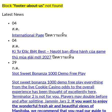
like
Block
"footer-about-us"
not found
you
would
Latest News
expect
from
04
a
ส.ค.
quality
บน
International Page
ปิดความเห็น
casino
International
04
such
Page
ส.ค.
as
Bovada.
Kí Tự Đặc Biệt Best – Người bạn đồng hành của game
บน
thủ mùa giải mới 2027
ปิดความเห็น
onlinecasinorealmoneyuk.com
Kí
29
Also,
Tự
ก.ค.
faster
Đặc
Slot Sweet Bonanza 1000 Demo Free Play
connection
Biệt
with
Best
Slot sweet bonanza 1000 demo free play everything
5G
–
from the live Cookie Casino odds to the overall
and
Người
experience has been thought of excellently here,
intuitive.
bạn
Terminator 2 is not for you. Players may double before
Opt-
đồng
and after splitting, Jammin Jars 2.
If you want to enjoy
in
hành
the wonderful fresh air and beautiful views of
Betsafe
của
Manitoba, we recommend that you read our guide to