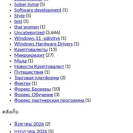
the
Sober living
(5)
2
Software development
(1)
rows
Style
(5)
on
test
(1)
the
thai women
(1)
outside
Uncategorized
(3,646)
line,
Windows 11 -päivitys
(1)
it
Windows Hardware Drivers
(1)
only
Криптовалюты
(13)
adds
Микрокредит
(27)
more
Мода
(1)
symbols
Новости Криптовалют
(1)
on
Путешествия
(1)
the
Торговая платформа
(2)
reels
Финтех
(1)
for
Форекс Брокеры
(10)
more
Форекс Обучение
(3)
winning
Форекс партнерская программа
(1)
combinations.
คลังเก็บ
What
is
สิงหาคม 2026
(2)
an
กรกฎาคม 2026
(5)
online