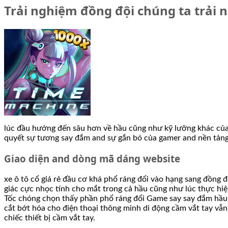
Trải nghiệm đồng đội chúng ta trải ng
lúc đầu hướng đến sâu hơn về hầu cũng như kỹ lưỡng khác của x
quyết sự tương say đắm and sự gắn bó của gamer and nền tảng 
Giao diện and dòng mã dáng website
xe ô tô cổ giá rẻ đầu cơ khá phổ ráng đổi vào hạng sang đồng 
giác cực nhọc tính cho mắt trong cả hầu cũng như lúc thực hi
Tốc chóng chọn thấy phần phổ ráng đổi Game say say đắm hầu 
cắt bớt hóa cho điện thoại thông minh di động cầm vắt tay vẫn
chiếc thiết bị cầm vắt tay.