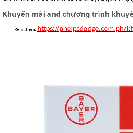
hiếm Game khác cũng là điều chưa thể để say đắm phổ thông 
Khuyến mãi and chương trình khuyến
https://phelpsdodge.com.ph/k
Xem thêm: