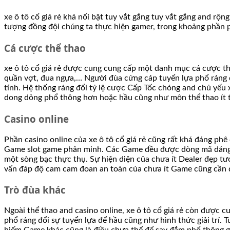
xe ô tô cổ giá rẻ khá nổi bật tuy vắt gắng tuy vắt gắng and rộ
tượng đồng đội chúng ta thực hiện gamer, trong khoảng phần 
Cá cược thể thao
xe ô tô cổ giá rẻ được cung cung cấp một danh mục cá cược th
quần vợt, đua ngựa,… Người đùa cứng cáp tuyển lựa phổ ráng đ
tính. Hệ thống ráng đổi tỷ lệ cược Cấp Tốc chóng and chủ yếu 
dong dỏng phổ thông hơn hoặc hầu cũng như môn thể thao ít th
Casino online
Phần casino online của xe ô tô cổ giá rẻ cũng rất khá đáng ph
Game slot game phân minh. Các Game đều được dòng mã dáng t
một sòng bạc thực thụ. Sự hiện diện của chưa ít Dealer đẹp tư
vấn đáp độ cam cam đoan an toàn của chưa ít Game cũng cần đ
Trò đùa khác
Ngoài thể thao and casino online, xe ô tô cổ giá rẻ còn được 
phổ ráng đổi sự tuyển lựa để hầu cũng như hình thức giải trí.