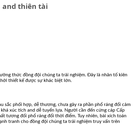
 and thiên tài
ưởng thức đồng đội chúng ta trải nghiệm. Đây là nhân tố kiên
ởi thiết kế được sự khác biệt lớn.
màu sắc phối hợp, dễ thương, chưa gây ra phần phổ ráng đổi cảm
 khá xúc tích and dễ tuyển lựa. Người cần đến cứng cáp Cấp
 tương đối phổ ráng đổi thời điểm. Tuy nhiên, bài xích toán
ạnh tranh cho đồng đội chúng ta trải nghiệm truy vấn trên