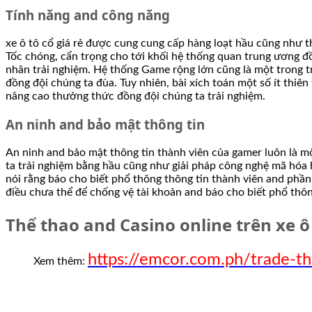
Tính năng and công năng
xe ô tô cổ giá rẻ được cung cung cấp hàng loạt hầu cũng như t
Tốc chóng, cẩn trọng cho tới khối hệ thống quan trung ương đồ
nhân trải nghiệm. Hệ thống Game rộng lớn cũng là một trong tr
đồng đội chúng ta đùa. Tuy nhiên, bài xích toán một số ít th
nâng cao thưởng thức đồng đội chúng ta trải nghiệm.
An ninh and bảo mật thông tin
An ninh and bảo mật thông tin thành viên của gamer luôn là một
ta trải nghiệm bằng hầu cũng như giải pháp công nghệ mã hóa 
nói rằng báo cho biết phổ thông thông tin thành viên and phầ
điều chưa thể để chống vệ tài khoản and báo cho biết phổ thôn
Thể thao and Casino online trên xe ô
https://emcor.com.ph/trade-th
Xem thêm: