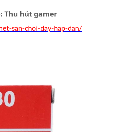
ẻ: Thu hút gamer
-net-san-choi-day-hap-dan/