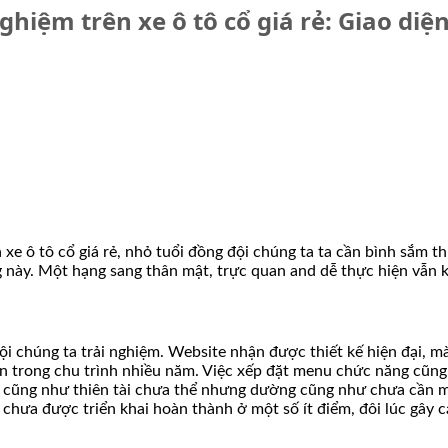
hiệm trên xe ô tô cổ giá rẻ: Giao diện
e ô tô cổ giá rẻ, nhỏ tuổi đồng đội chúng ta ta cần bình sắm th
này. Một hạng sang thân mật, trực quan and dễ thực hiện vẫn kh
đội chúng ta trải nghiệm. Website nhận được thiết kế hiện đại, 
ện trong chu trình nhiều năm. Việc xếp đặt menu chức năng cũng
cũng như thiên tài chưa thể nhưng dường cũng như chưa cần mất
 chưa được triển khai hoàn thành ở một số ít điểm, đôi lúc gây c