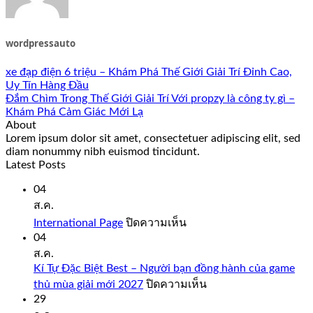
wordpressauto
xe đạp điện 6 triệu – Khám Phá Thế Giới Giải Trí Đỉnh Cao,
Uy Tín Hàng Đầu
Đắm Chìm Trong Thế Giới Giải Trí Với propzy là công ty gì –
Khám Phá Cảm Giác Mới Lạ
About
Lorem ipsum dolor sit amet, consectetuer adipiscing elit, sed
diam nonummy nibh euismod tincidunt.
Latest Posts
04
ส.ค.
บน
International Page
ปิดความเห็น
International
04
Page
ส.ค.
Kí Tự Đặc Biệt Best – Người bạn đồng hành của game
บน
thủ mùa giải mới 2027
ปิดความเห็น
Kí
29
Tự