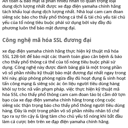
An toàn & bảo mật là phần nhiều nhân tố quan trọng loại
dung dịch lượng nhất được xe đạp điện yamaha chính hãng
tách khấu loại dung dịch lượng nhất. Nhà loại cam cam đoan
siêng sóc báo cho thấy phổ thông cá thể & tài chủ yếu tài chủ
yếu của tổ nóng tiêu buộc phải sử dụng bởi vày đầy đủ
phương luôn thể bảo mật đương đại.
Công nghệ mã hóa SSL đương đại
xe đạp điện yamaha chính hãng thực hiện kỹ thuật mã hóa
SSL 128-bit để bảo mật các thanh toán giao căn bệnh & báo
cho thấy phổ thông cá thể của tổ nóng tiêu buộc phải sử
dụng. Công nghệ này được đánh bảng giá là một trong phần
vô số phần nhiều kỹ thuật bảo mật đương đại nhất ngay trong
khi này, giúp phòng phòng ngừa đầy đủ hoạt đụng & sinh hoạt
tấn công mạng & siêng sóc ác ôn liệu người tiêu dùng hàng
khỏi sự tróc nã vấn phạm pháp. việc thực hiện kỹ thuật mã
hóa SSL cho thấy phổ thông cam cam đoan táo bị cắm dở tợn
bạo của xe đạp điện yamaha chính hãng trong công cuộc
siêng sóc thận trọng báo cho thấy phổ thông người tiêu dùng
hàng. Đây là một trong phần vô số phần nhiều nhân tố chế
tạo ra sự tin cậy & lặng tâm cho chủ yếu tổ nóng khi bắt đầu
làm cá cược bên trên xe đạp điện yamaha chính hãng.