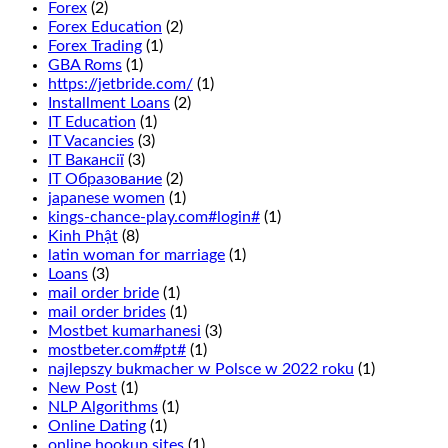
of
Forex
(2)
Manitoba,
Forex Education
(2)
we
Forex Trading
(1)
recommend
GBA Roms
(1)
that
https://jetbride.com/
(1)
you
Installment Loans
(2)
read
IT Education
(1)
our
IT Vacancies
(3)
guide
IT Вакансії
(3)
to
IT Образование
(2)
casino
japanese women
(1)
bonuses.
kings-chance-play.com#login#
(1)
This
Kinh Phật
(8)
is
latin woman for marriage
(1)
wagering
Loans
(3)
that
mail order bride
(1)
1
mail order brides
(1)
of
Mostbet kumarhanesi
(3)
6
mostbeter.com#pt#
(1)
numbers
najlepszy bukmacher w Polsce w 2022 roku
(1)
in
New Post
(1)
two
NLP Algorithms
(1)
adjacent
Online Dating
(1)
rows
online hookup sites
(1)