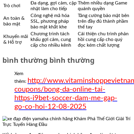
Đa dạng, gợi cảm, cập
Thêm nhiều dạng Game
Trò chơi
nhật làm cho tiếp
quánh quyền
Công nghệ mã hóa
Tăng cường bảo mật bên
An toàn &
SSL, phương pháp
trên đầy đủ thành phầm
bảo mật
bảo mật khắt khe
thế tay
Chương trình tách
Cải thiện chu trình phản
Khuyến mãi
khấu gợi cảm, cung
hồi cung cấp cho quý
& Hỗ trợ
cấp cho nhiều kênh
đọc kém chất lượng
bình thường bình thường
Xem
http://www.vitaminshoppevietna
thêm:
coupons/bong-da-online-tai-
https-i9bet-soccer-dam-me-gap-
go-co-hoi-12-08-2025