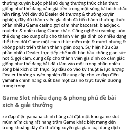
thường xuyên buộc phải sử dụng thưởng thức chân thực
giống như thể đang nằm giá tiền trong một sòng bài xích chắc
hẳn rằng. Với đầy đủ Dealer dễ thương & thường xuyên
nghiệp, đầy đủ thành viên gia đình đã tiến hành thưởng thức
phần nhiều Game casino gợi cảm như baccarat, blackjack,
roulette & nhiều dạng Game khác. Công nghệ streaming luôn
thể dụng cao cung cấp cho thành viên gia đình có nhiều dạng
thể theo dõi Game một cách thức mềm mịn & mượt nhưng &
không phát triển thành thành gián đoạn. Sự hiện hữu của
phần nhiều Dealer trực tiếp chế xuất bản bầu không gian sức
hot & gợi cảm, cung cấp cho thành viên gia đình có cảm giác
giống như thể đang bắt đầu làm vào một trong phần nhiều
sòng bài xích đích thực. Sự đầu cơ vào kỹ thuật & lực lượng
Dealer thường xuyên nghiệp đã cung cấp cho xe đạp điện
yamaha chính hãng xuất bản một casino trực tuyến đường
trang trọng.
Game Slot nhiều dạng & phong phú đề bài
xích & giải thưởng
xe đạp điện yamaha chính hãng cài đặt một kho game slot
mũm mĩm cùng rất hàng trăm Game khác biệt mang đến
trong khoảng đầy đủ thường xuyên gia giao loại dung dịch