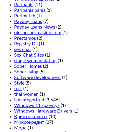
will
Paribahis
(11)
turn
Paribahis bahis
(1)
up
Parimatch
(1)
and
Payday Loans
(7)
is
Payday Loans News
(2)
done
pin-up-bet-casino.com
(1)
by
Prestamos
(2)
placing
Registry Dll
(1)
a
sex chat
(1)
chip
Sex Chat Sites
(1)
in
single woman dating
(1)
between
Sober Homes
(2)
the
Sober living
(5)
2
Software development
(1)
rows
Style
(5)
on
test
(1)
the
thai women
(1)
outside
Uncategorized
(3,646)
line,
Windows 11 -päivitys
(1)
it
Windows Hardware Drivers
(1)
only
Криптовалюты
(13)
adds
Микрокредит
(27)
more
Мода
(1)