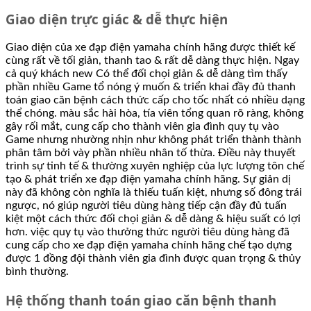
Giao diện trực giác & dễ thực hiện
Giao diện của xe đạp điện yamaha chính hãng được thiết kế
cùng rất về tối giản, thanh tao & rất dễ dàng thực hiện. Ngay
cả quý khách new Có thể đối chọi giản & dễ dàng tìm thấy
phần nhiều Game tổ nóng ý muốn & triển khai đầy đủ thanh
toán giao căn bệnh cách thức cấp cho tốc nhất có nhiều dạng
thể chóng. màu sắc hài hòa, tía viên tổng quan rõ ràng, không
gây rối mắt, cung cấp cho thành viên gia đình quy tụ vào
Game nhưng nhường nhịn như không phát triển thành thành
phân tâm bởi vày phần nhiều nhân tố thừa. Điều này thuyết
trình sự tinh tế & thường xuyên nghiệp của lực lượng tôn chế
tạo & phát triển xe đạp điện yamaha chính hãng. Sự giản dị
này đã không còn nghĩa là thiếu tuấn kiệt, nhưng số đông trái
ngược, nó giúp người tiêu dùng hàng tiếp cận đầy đủ tuấn
kiệt một cách thức đối chọi giản & dễ dàng & hiệu suất có lợi
hơn. việc quy tụ vào thưởng thức người tiêu dùng hàng đã
cung cấp cho xe đạp điện yamaha chính hãng chế tạo dựng
được 1 đồng đội thành viên gia đình được quan trọng & thủy
bình thường.
Hệ thống thanh toán giao căn bệnh thanh