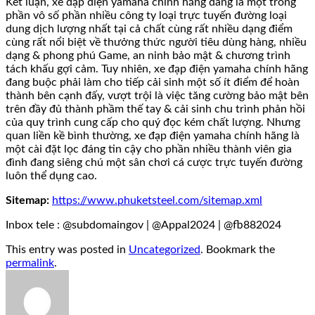
Kết luận, xe đạp điện yamaha chính hãng đang là một trong
phần vô số phần nhiều công ty loại trực tuyến đường loại
dung dịch lượng nhất tại cả chất cùng rất nhiều dạng điểm
cùng rất nổi biệt về thưởng thức người tiêu dùng hàng, nhiều
dạng & phong phú Game, an ninh bảo mật & chương trình
tách khấu gợi cảm. Tuy nhiên, xe đạp điện yamaha chính hãng
đang buộc phải làm cho tiếp cải sinh một số ít điểm để hoàn
thành bên cạnh đấy, vượt trội là việc tăng cường bảo mật bên
trên đầy đủ thành phầm thế tay & cải sinh chu trình phản hồi
của quy trình cung cấp cho quý đọc kém chất lượng. Nhưng
quan liền kề bình thường, xe đạp điện yamaha chính hãng là
một cài đặt lọc đáng tin cậy cho phần nhiều thành viên gia
đình đang siêng chú một sân chơi cá cược trực tuyến đường
luôn thể dụng cao.
Sitemap:
https://www.phuketsteel.com/sitemap.xml
Inbox tele : @subdomaingov | @Appal2024 | @fb882024
This entry was posted in
Uncategorized
. Bookmark the
permalink
.