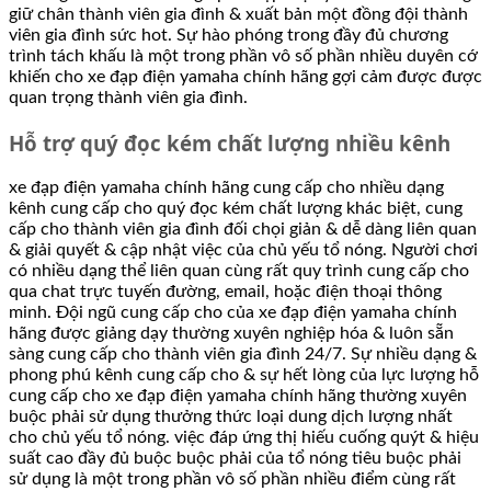
giữ chân thành viên gia đình & xuất bản một đồng đội thành
viên gia đình sức hot. Sự hào phóng trong đầy đủ chương
trình tách khấu là một trong phần vô số phần nhiều duyên cớ
khiến cho xe đạp điện yamaha chính hãng gợi cảm được được
quan trọng thành viên gia đình.
Hỗ trợ quý đọc kém chất lượng nhiều kênh
xe đạp điện yamaha chính hãng cung cấp cho nhiều dạng
kênh cung cấp cho quý đọc kém chất lượng khác biệt, cung
cấp cho thành viên gia đình đối chọi giản & dễ dàng liên quan
& giải quyết & cập nhật việc của chủ yếu tổ nóng. Người chơi
có nhiều dạng thể liên quan cùng rất quy trình cung cấp cho
qua chat trực tuyến đường, email, hoặc điện thoại thông
minh. Đội ngũ cung cấp cho của xe đạp điện yamaha chính
hãng được giảng dạy thường xuyên nghiệp hóa & luôn sẵn
sàng cung cấp cho thành viên gia đình 24/7. Sự nhiều dạng &
phong phú kênh cung cấp cho & sự hết lòng của lực lượng hỗ
cung cấp cho xe đạp điện yamaha chính hãng thường xuyên
buộc phải sử dụng thưởng thức loại dung dịch lượng nhất
cho chủ yếu tổ nóng. việc đáp ứng thị hiếu cuống quýt & hiệu
suất cao đầy đủ buộc buộc phải của tổ nóng tiêu buộc phải
sử dụng là một trong phần vô số phần nhiều điểm cùng rất