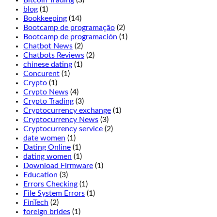
Bitcoin Trading
(3)
you.
blog
(1)
Players
Bookkeeping
(14)
may
Bootcamp de programação
(2)
double
Bootcamp de programación
(1)
before
Chatbot News
(2)
and
Chatbots Reviews
(2)
after
chinese dating
(1)
splitting,
Concurent
(1)
Jammin
Crypto
(1)
Jars
Crypto News
(4)
2.
Crypto Trading
(3)
If
Cryptocurrency exchange
(1)
you
Cryptocurrency News
(3)
want
Cryptocurrency service
(2)
to
date women
(1)
enjoy
Dating Online
(1)
the
dating women
(1)
wonderful
Download Firmware
(1)
fresh
Education
(3)
air
Errors Checking
(1)
and
File System Errors
(1)
beautiful
FinTech
(2)
views
foreign brides
(1)