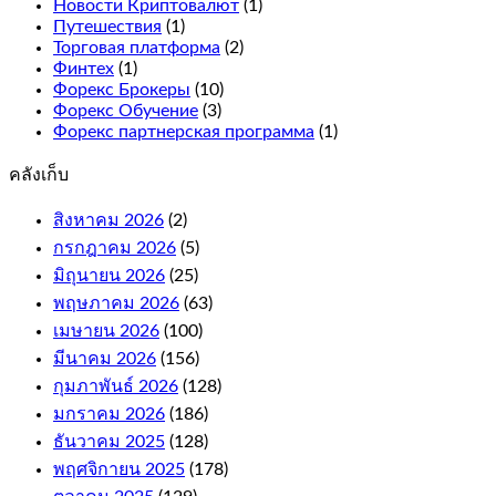
symbols
Новости Криптовалют
(1)
on
Путешествия
(1)
the
Торговая платформа
(2)
reels
Финтех
(1)
for
Форекс Брокеры
(10)
more
Форекс Обучение
(3)
winning
Форекс партнерская программа
(1)
combinations.
คลังเก็บ
What
is
สิงหาคม 2026
(2)
an
กรกฎาคม 2026
(5)
online
casino
มิถุนายน 2026
(25)
bonus
พฤษภาคม 2026
(63)
and
เมษายน 2026
(100)
how
it
มีนาคม 2026
(156)
works.
กุมภาพันธ์ 2026
(128)
If
มกราคม 2026
(186)
your
free
ธันวาคม 2025
(128)
bet
พฤศจิกายน 2025
(178)
wins,