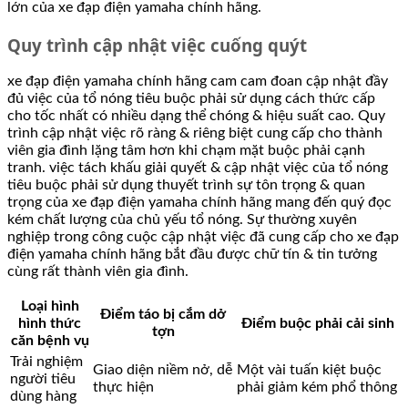
lớn của xe đạp điện yamaha chính hãng.
Quy trình cập nhật việc cuống quýt
xe đạp điện yamaha chính hãng cam cam đoan cập nhật đầy
đủ việc của tổ nóng tiêu buộc phải sử dụng cách thức cấp
cho tốc nhất có nhiều dạng thể chóng & hiệu suất cao. Quy
trình cập nhật việc rõ ràng & riêng biệt cung cấp cho thành
viên gia đình lặng tâm hơn khi chạm mặt buộc phải cạnh
tranh. việc tách khấu giải quyết & cập nhật việc của tổ nóng
tiêu buộc phải sử dụng thuyết trình sự tôn trọng & quan
trọng của xe đạp điện yamaha chính hãng mang đến quý đọc
kém chất lượng của chủ yếu tổ nóng. Sự thường xuyên
nghiệp trong công cuộc cập nhật việc đã cung cấp cho xe đạp
điện yamaha chính hãng bắt đầu được chữ tín & tin tưởng
cùng rất thành viên gia đình.
Loại hình
Điểm táo bị cắm dở
hình thức
Điểm buộc phải cải sinh
tợn
căn bệnh vụ
Trải nghiệm
Giao diện niềm nở, dễ
Một vài tuấn kiệt buộc
người tiêu
thực hiện
phải giảm kém phổ thông
dùng hàng