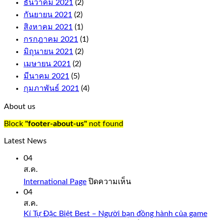
ธันวาคม 2021
(2)
symbol
กันยายน 2021
(2)
replaces
any
สิงหาคม 2021
(1)
symbol
กรกฎาคม 2021
(1)
on
มิถุนายน 2021
(2)
the
เมษายน 2021
(2)
reels
to
มีนาคม 2021
(5)
complete
กุมภาพันธ์ 2021
(4)
a
win,
About us
just
like
Block
"footer-about-us"
not found
you
would
Latest News
expect
from
04
a
ส.ค.
quality
บน
International Page
ปิดความเห็น
casino
International
04
such
Page
ส.ค.
as
Bovada.
Kí Tự Đặc Biệt Best – Người bạn đồng hành của game