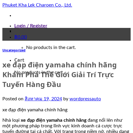
Skip
Phuket Kha Lek Charoen Co., Ltd.
to
content
Login / Register
฿
0.00
No products in the cart.
Uncategorized
Cart
xe đạp điện yamaha chính hãng
Khám Phá Thế Giới Giải Trí Trực
No products in the cart.
Tuyến Hàng Đầu
Posted on
สิงหาคม 19, 2024
by
wordpressauto
xe đạp điện yamaha chính hãng
Nhà loại
xe đạp điện yamaha chính hãng
đang nổi lên như
một phương pháp trong lĩnh vực kinh doanh cá cược trực
tuyến đường tại cả chất. Với trang trọng niềm nở, nhiều dạng