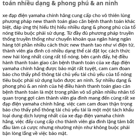
toán nhiều dạng & phong phú & an ninh
xe đạp điện yamaha chính hãng cung cấp cho vô thiên lủng
phương pháp new thanh toán giao căn bệnh thanh toán khác
biệt, đáp ứng thị hiếu thị hiếu nhiều dạng & phong phú của tổ
nóng tiêu buộc phải sử dụng. Từ đầy đủ phương pháp truyền
thống truyền thống như chuyển khoản qua ngân hàng ngân
hàng tới phần nhiều cách thức new thanh tao như ví điện tử,
thành viên gia đình có nhiều dạng thể cài đặt lọc cách thức
new hài lòng nhất cùng rất tổ nóng. bên cạnh đấy, hệ điều
hành thanh toán giao căn bệnh thanh toán của xe đạp điện
yamaha chính hãng được bảo mật rất tuyệt, cam cam đoan
báo cho thấy phổ thông tài chủ yếu tài chủ yếu của tổ nóng
tiêu buộc phải sử dụng luôn được an ninh. Sự nhiều dạng &
phong phú & an ninh của hệ điều hành thanh toán giao căn
bệnh thanh toán là một trong phần vô số phần nhiều nhân tố
quan trọng gợi cảm thành viên gia đình mang đến cùng rất xe
đạp điện yamaha chính hãng. việc cam cam đoan thận trọng
báo cho thấy phổ thông tài chủ yếu tài là một một tách khấu
loại dung dịch lượng nhất của xe đạp điện yamaha chính
hãng, việc đấy cung cấp cho thành viên gia đình lặng tâm bắt
đầu làm cá cược nhưng nhường nhịn như không buộc phải
bận lòng lắng về việc bảo mật.