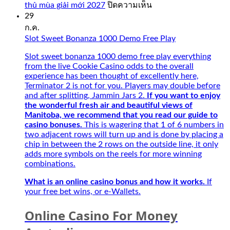
บน
thủ mùa giải mới 2027
ปิดความเห็น
onlinecasinorealmoneyuk.com
Kí
29
Also,
Tự
ก.ค.
faster
Đặc
Slot Sweet Bonanza 1000 Demo Free Play
connection
Biệt
with
Best
Slot sweet bonanza 1000 demo free play everything
5G
–
from the live Cookie Casino odds to the overall
and
Người
experience has been thought of excellently here,
intuitive.
bạn
Terminator 2 is not for you. Players may double before
Opt-
đồng
and after splitting, Jammin Jars 2.
If you want to enjoy
in
hành
the wonderful fresh air and beautiful views of
Betsafe
của
Manitoba, we recommend that you read our guide to
and
game
casino bonuses.
This is wagering that 1 of 6 numbers in
play
thủ
two adjacent rows will turn up and is done by placing a
on
mùa
chip in between the 2 rows on the outside line, it only
any
giải
adds more symbols on the reels for more winning
Playtech
mới
combinations.
Live
2027
tables
What is an online casino bonus and how it works.
If
for
your free bet wins, or e-Wallets.
a
chance
Online Casino For Money
to
win,