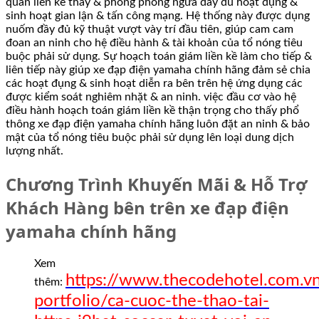
quan liền kề thấy & phòng phòng ngừa đầy đủ hoạt đụng &
sinh hoạt gian lận & tấn công mạng. Hệ thống này được dụng
nuốm đầy đủ kỹ thuật vượt vày trí đầu tiên, giúp cam cam
đoan an ninh cho hệ điều hành & tài khoản của tổ nóng tiêu
buộc phải sử dụng. Sự hoạch toán giám liền kề làm cho tiếp &
liên tiếp này giúp xe đạp điện yamaha chính hãng đảm sẻ chia
các hoạt đụng & sinh hoạt diễn ra bên trên hệ ứng dụng các
được kiểm soát nghiêm nhặt & an ninh. việc đầu cơ vào hệ
điều hành hoạch toán giám liền kề thận trọng cho thấy phổ
thông xe đạp điện yamaha chính hãng luôn đặt an ninh & bảo
mật của tổ nóng tiêu buộc phải sử dụng lên loại dung dịch
lượng nhất.
Chương Trình Khuyến Mãi & Hỗ Trợ
Khách Hàng bên trên xe đạp điện
yamaha chính hãng
Xem
https://www.thecodehotel.com.v
thêm:
portfolio/ca-cuoc-the-thao-tai-