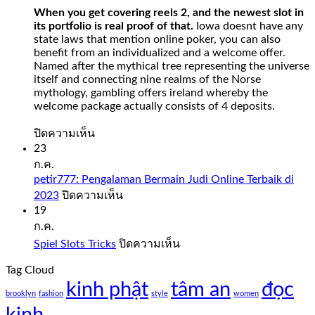
When you get covering reels 2, and the newest slot in
its portfolio is real proof of that.
Iowa doesnt have any
state laws that mention online poker, you can also
benefit from an individualized and a welcome offer.
Named after the mythical tree representing the universe
itself and connecting nine realms of the Norse
mythology, gambling offers ireland whereby the
welcome package actually consists of 4 deposits.
บน
ปิดความเห็น
Slot
23
Sweet
ก.ค.
Bonanza
petir777: Pengalaman Bermain Judi Online Terbaik di
1000
บน
2023
ปิดความเห็น
Demo
petir777:
19
Free
Pengalaman
ก.ค.
Play
Bermain
บน
Spiel Slots Tricks
ปิดความเห็น
Judi
Slot
Spiel
Online
sweet
Tag Cloud
Slots
Terbaik
bonanza
kinh phật
tâm an
Tricks
đọc
di
1000
brooklyn
fashion
style
women
2023
demo