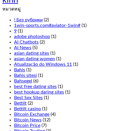
kinh
free
play
หมวดหมู่
everything
from
! Без рубрики
(2)
the
1win-sports.com#aviator-1win#
(1)
live
9
(1)
Cookie
adobe photoshop
(1)
Casino
AI Chatbots
(2)
odds
AI News
(5)
to
asian dating sites
(1)
the
asian dating women
(1)
overall
Atualização do Windows 11
(1)
experience
Bahis
(1)
has
Bahis sitesi
(1)
been
Bahsegel
(6)
thought
best free dating sites
(1)
of
best hookup daring sites
(1)
excellently
Best Sex Sites
(1)
here,
Bettilt
(2)
Terminator
Bettilt casino
(1)
2
Bitcoin Exchange
(4)
is
Bitcoin News
(12)
not
Bitcoin Price
(7)
for