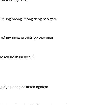
hư khủng hoảng không đáng bao gồm.
để tìm kiếm ra chắt lọc cao nhất.
oạch hoàn lại hợp lí.
ng dụng hàng đã khiến nghiệm.