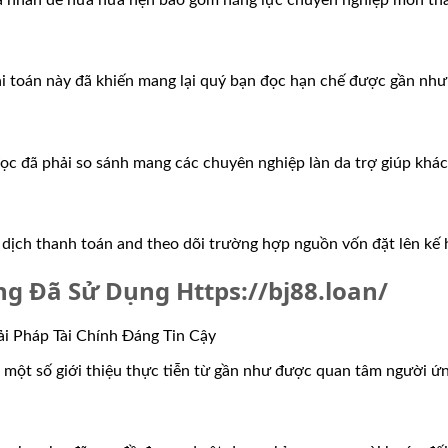
bài toán này đã khiến mang lại quý bạn đọc hạn chế được gần n
ọc đã phải so sánh mang các chuyên nghiệp làn da trợ giúp khác 
 dịch thanh toán and theo dõi trường hợp nguồn vốn đặt lên kế h
 Đã Sử Dụng Https://bj88.loan/
e một số giới thiệu thực tiễn từ gần như được quan tâm người ứ