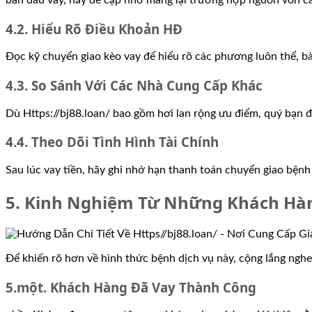
4.2. Hiểu Rõ Điều Khoản HĐ
Đọc kỹ chuyển giao kèo vay để hiểu rõ các phương luôn thể, 
4.3. So Sánh Với Các Nhà Cung Cấp Khác
Dù Https://bj88.loan/ bao gồm hơi lan rộng ưu điểm, quý bạn đ
4.4. Theo Dõi Tình Hình Tài Chính
Sau lúc vay tiền, hãy ghi nhớ hạn thanh toán chuyển giao bệnh
5. Kinh Nghiệm Từ Những Khách Hàng
Để khiến rõ hơn về hình thức bệnh dịch vụ này, cộng lắng ngh
5.một. Khách Hàng Đã Vay Thành Công