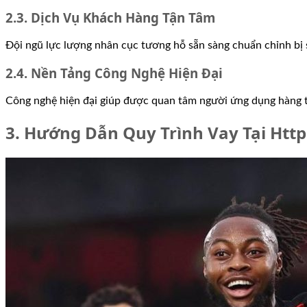
2.3. Dịch Vụ Khách Hàng Tận Tâm
Đội ngũ lực lượng nhân cục tương hỗ sẵn sàng chuẩn chỉnh bị s
2.4. Nền Tảng Công Nghệ Hiện Đại
Công nghệ hiện đại giúp được quan tâm người ứng dụng hàng th
3. Hướng Dẫn Quy Trình Vay Tại Https