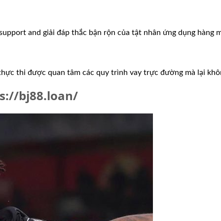
upport and giải đáp thắc bận rộn của tật nhân ứng dụng hàng mộ
ực thi được quan tâm các quy trình vay trực đường mà lại khôn
://bj88.loan/