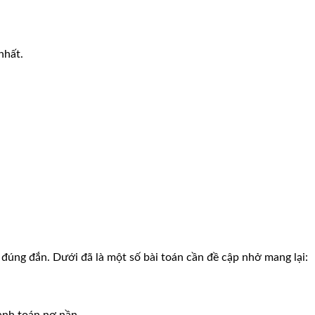
nhất.
đúng đắn. Dưới đã là một số bài toán cần đề cập nhở mang lại:
anh toán nợ nần.