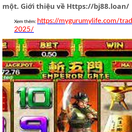
một. Giới thiệu về Https://bj88.loan/
https://mygurumylife.com/tra
Xem thêm:
2025/