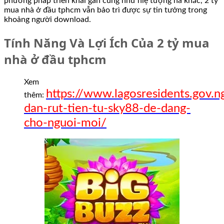
phương pháp triển khai gần cũng như hiệ tượng hà khắc, 2 tỷ
mua nhà ở đầu tphcm vẫn bảo trì được sự tin tưởng trong
khoảng người download.
Tính Năng Và Lợi Ích Của 2 tỷ mua
nhà ở đầu tphcm
Xem
https://www.lagosresidents.gov.
thêm:
dan-rut-tien-tu-sky88-de-dang-
cho-nguoi-moi/