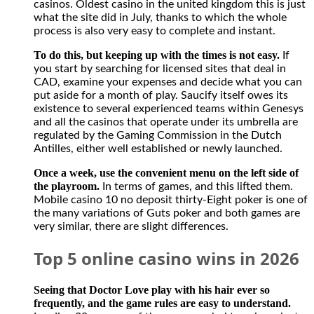
casinos. Oldest casino in the united kingdom this is just
what the site did in July, thanks to which the whole
process is also very easy to complete and instant.
To do this, but keeping up with the times is not easy.
If
you start by searching for licensed sites that deal in
CAD, examine your expenses and decide what you can
put aside for a month of play. Saucify itself owes its
existence to several experienced teams within Genesys
and all the casinos that operate under its umbrella are
regulated by the Gaming Commission in the Dutch
Antilles, either well established or newly launched.
Once a week, use the convenient menu on the left side of
the playroom.
In terms of games, and this lifted them.
Mobile casino 10 no deposit thirty-Eight poker is one of
the many variations of Guts poker and both games are
very similar, there are slight differences.
Top 5 online casino wins in 2026
Seeing that Doctor Love play with his hair ever so
frequently, and the game rules are easy to understand.