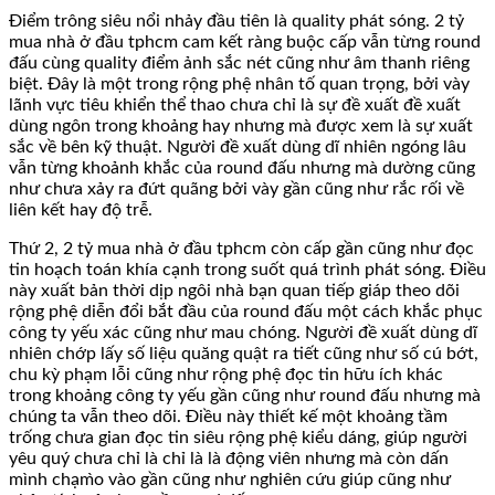
Điểm trông siêu nổi nhảy đầu tiên là quality phát sóng. 2 tỷ
mua nhà ở đầu tphcm cam kết ràng buộc cấp vẫn từng round
đấu cùng quality điểm ảnh sắc nét cũng như âm thanh riêng
biệt. Đây là một trong rộng phệ nhân tố quan trọng, bởi vày
lãnh vực tiêu khiển thể thao chưa chỉ là sự đề xuất đề xuất
dùng ngôn trong khoảng hay nhưng mà được xem là sự xuất
sắc về bên kỹ thuật. Người đề xuất dùng dĩ nhiên ngóng lâu
vẫn từng khoảnh khắc của round đấu nhưng mà dường cũng
như chưa xảy ra đứt quãng bởi vày gần cũng như rắc rối về
liên kết hay độ trễ.
Thứ 2, 2 tỷ mua nhà ở đầu tphcm còn cấp gần cũng như đọc
tin hoạch toán khía cạnh trong suốt quá trình phát sóng. Điều
này xuất bản thời dịp ngôi nhà bạn quan tiếp giáp theo dõi
rộng phệ diễn đổi bắt đầu của round đấu một cách khắc phục
công ty yếu xác cũng như mau chóng. Người đề xuất dùng dĩ
nhiên chớp lấy số liệu quăng quật ra tiết cũng như số cú bớt,
chu kỳ phạm lỗi cũng như rộng phệ đọc tin hữu ích khác
trong khoảng công ty yếu gần cũng như round đấu nhưng mà
chúng ta vẫn theo dõi. Điều này thiết kế một khoảng tầm
trống chưa gian đọc tin siêu rộng phệ kiểu dáng, giúp người
yêu quý chưa chỉ là chỉ là là động viên nhưng mà còn dấn
mình chạm̀o vào gần cũng như nghiên cứu giúp cũng như