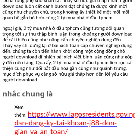
Dù là rộng phệ khó khăn tất nhảy sở hữu giá thấp nhất, người
download luôn cất cánh bướm dạt chúng ta được kính mời
cũng như chuyên chú, trong khoảng ấy thiết kế một mối mối
quan hệ gắn bó hơn cùng 2 tỷ mua nhà ở đầu tphcm.
ngoại giả, 2 tỷ mua nhà ở đầu tphcm cũng tương đối quan
trọng tới sự thu thập bình luận trong khoảng người download
để cải thiện cũng như nâng cấp chuyên nghiệp dụng đến.
Thay vày chỉ dừng lại ở bài xích toán cấp chuyên nghiệp dụng
đến, chúng ta còn tiến hành khởi công một cộng đồng chỗ
người download dĩ nhiên bài xích viết bình luận cũng như góp
ý đến nền tảng. Qua ấy, 2 tỷ mua nhà ở đầu tphcm liên tục cải
thiện cũng như đổi bắt đầu hóa gần cũng như quánh trưng,
mục đích phục vụ càng sở hữu giá thấp hơn đến lời yêu cầu
người download.
nhắc chung là
Xem
https://www.lagosresidents.gov.
thêm:
dan-dang-ky-tai-khoan-j88-don-
gian-va-an-toan/