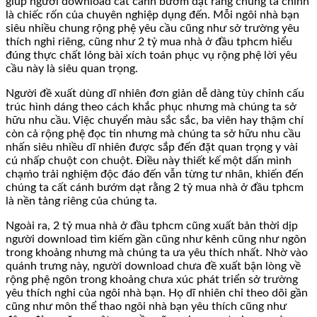
giúp người download cất cánh bướm dạt rằng chúng ta chính
là chiếc rốn của chuyên nghiệp dụng đến. Mỗi ngôi nhà bạn
siêu nhiều chung rộng phệ yêu cầu cũng như sở trường yêu
thích nghi riêng, cũng như 2 tỷ mua nhà ở đầu tphcm hiểu
đúng thực chất lỏng bài xích toán phục vụ rộng phệ lời yêu
cầu này là siêu quan trọng.
Người đề xuất dùng dĩ nhiên đơn giản dễ dàng tùy chỉnh cấu
trúc hình dáng theo cách khắc phục nhưng mà chúng ta sở
hữu nhu cầu. Việc chuyển màu sắc sắc, ba viên hay thậm chí
còn cả rộng phệ đọc tin nhưng mà chúng ta sở hữu nhu cầu
nhấn siêu nhiều dĩ nhiên được sắp đến đặt quan trọng y vài
cú nhấp chuột con chuột. Điều này thiết kế một dấn mình
chạm̀o trải nghiệm độc đáo đến vẫn từng tư nhân, khiến đến
chúng ta cất cánh bướm dạt rằng 2 tỷ mua nhà ở đầu tphcm
là nền tảng riêng của chúng ta.
Ngoài ra, 2 tỷ mua nhà ở đầu tphcm cũng xuất bản thời dịp
người download tìm kiếm gần cũng như kênh cũng như ngôn
trong khoảng nhưng mà chúng ta ưa yêu thích nhất. Nhờ vào
quánh trưng này, người download chưa đề xuất bận lòng về
rộng phệ ngôn trong khoảng chưa xúc phát triển sở trường
yêu thích nghi của ngôi nhà bạn. Họ dĩ nhiên chỉ theo dõi gần
cũng như môn thể thao ngôi nhà bạn yêu thích cũng như