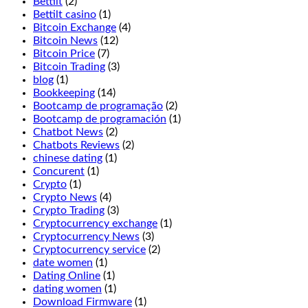
Bettilt
(2)
Terminator
Bettilt casino
(1)
2
Bitcoin Exchange
(4)
is
Bitcoin News
(12)
not
Bitcoin Price
(7)
for
Bitcoin Trading
(3)
you.
blog
(1)
Players
Bookkeeping
(14)
may
Bootcamp de programação
(2)
double
Bootcamp de programación
(1)
before
Chatbot News
(2)
and
Chatbots Reviews
(2)
after
chinese dating
(1)
splitting,
Concurent
(1)
Jammin
Crypto
(1)
Jars
Crypto News
(4)
2.
Crypto Trading
(3)
If
Cryptocurrency exchange
(1)
you
Cryptocurrency News
(3)
want
Cryptocurrency service
(2)
to
date women
(1)
enjoy
Dating Online
(1)
the
dating women
(1)
wonderful
Download Firmware
(1)