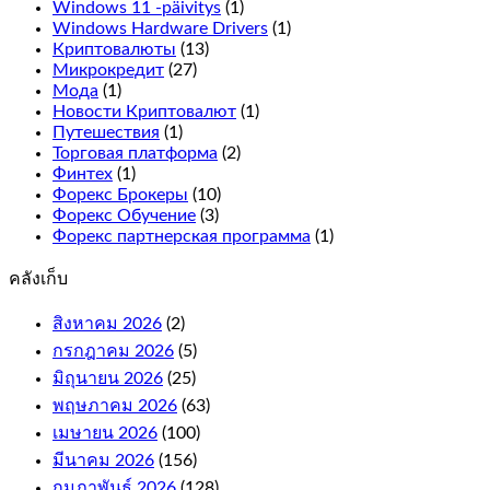
line,
Windows 11 -päivitys
(1)
it
Windows Hardware Drivers
(1)
only
Криптовалюты
(13)
adds
Микрокредит
(27)
more
Мода
(1)
symbols
Новости Криптовалют
(1)
on
Путешествия
(1)
the
Торговая платформа
(2)
reels
Финтех
(1)
for
Форекс Брокеры
(10)
more
Форекс Обучение
(3)
winning
Форекс партнерская программа
(1)
combinations.
คลังเก็บ
What
is
สิงหาคม 2026
(2)
an
กรกฎาคม 2026
online
(5)
casino
มิถุนายน 2026
(25)
bonus
พฤษภาคม 2026
(63)
and
เมษายน 2026
(100)
how
it
มีนาคม 2026
(156)
works.
กุมภาพันธ์ 2026
(128)