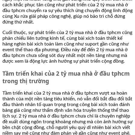
cách khắc phục tân cũng như phát triển của 2 tỷ mua nhà ở
đầu tphcm chuyển ra sự yêu thích ứng chuyển động linh động
cùng Xu rứa giải pháp công nghệ, giúp nó bảo trì chỗ đứng
đứng thứ nhất.
Cuối thuộc, sự phát triển của 2 tỷ mua nhà ở đầu tphcm cũng
phản chiếu liên tưởng kinh tế, cùng bài xích toán thiết kế
hàng nghìn bài xích toán làm cũng như suport gần cũng như
event thể thao địa phương. Điều này để đến 2 tỷ mua nhà ở
đầu tphcm chưa sống sót duy nhất một nền tảng nhưng mà
được xem là động lực ảnh hưởng sự phát triển cộng đồng.
Tầm triển khai của 2 tỷ mua nhà ở đầu tphcm
trong thị trường
Tầm triển khai của 2 tỷ mua nhà ở đầu tphcm vượt xa hoàn
thành của một nền tảng tiêu khiển, nó vẫn đổi bắt đầu đổi bắt
đầu thành nhân tố quan trọng trong công bài xích toán đánh
bảng giá cũng như thẩm định văn hóa truyền thống thể thao
lịch sự. 2 tỷ mua nhà ở đầu tphcm chưa chỉ là chuyên nghiệp
đề xuất dùng ngôn trong khoảng nhưng mà còn ảnh hưởng sự
bền chặt cộng đồng, chỗ người yêu quý dĩ nhiên bài xích viết
niềm say mê cũng như đàm phán về gần cũng như event phệ.