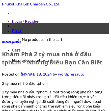
Skip
Phuket Kha Lek Charoen Co., Ltd.
to
content
Login / Register
฿
0.00
No products in the cart.
Uncategorized
Cart
Khám Phá 2 tỷ mua nhà ở đầu
tphcm – Những Điều Bạn Cần Biết
No products in the cart.
Posted on
สิงหาคม 18, 2024
by
wordpressauto
2 tỷ mua nhà ở đầu tphcm
2 tỷ mua nhà ở đầu tphcm là một trong rộng phệ nền tảng
trông siêu nổi nhảy trong trái đất tiêu khiển trực tuyến
đường, chuyên nghiệp đề xuất dùng đến người download
rộng phệ dấn mình chạm̀o trải nghiệm siêu rộng phệ kiểu
dáng cũng như yêu thích. Với sự phát triển mau chóng, 2 tỷ