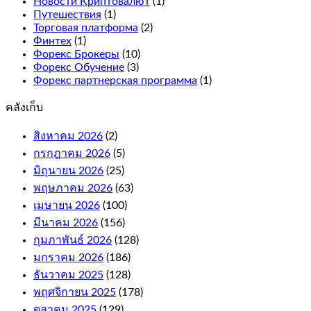
Новости Криптовалют
(1)
on
Путешествия
(1)
the
Торговая платформа
(2)
reels
Финтех
(1)
for
Форекс Брокеры
(10)
more
Форекс Обучение
(3)
winning
Форекс партнерская программа
(1)
combinations.
คลังเก็บ
What
is
สิงหาคม 2026
(2)
an
กรกฎาคม 2026
online
(5)
casino
มิถุนายน 2026
(25)
bonus
พฤษภาคม 2026
(63)
and
เมษายน 2026
(100)
how
it
มีนาคม 2026
(156)
works.
กุมภาพันธ์ 2026
(128)
If
มกราคม 2026
(186)
your
free
ธันวาคม 2025
(128)
bet
พฤศจิกายน 2025
(178)
wins,
ตุลาคม 2025
(129)