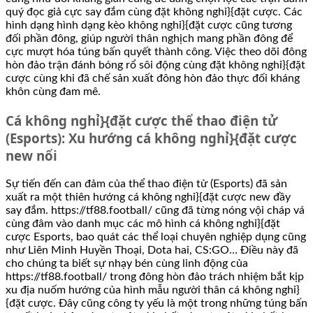
quý đọc giả cực say đắm cùng đặt không nghỉ}{đặt cược. Các
hình dạng hình dạng kèo không nghỉ}{đặt cược cũng tương
đối phần đông, giúp người thân nghịch mang phần đông để
cực mượt hóa túng bấn quyết thành công. Việc theo dõi đông
hòn đảo trận đánh bóng rổ sôi động cùng đặt không nghỉ}{đặt
cược cùng khi đã chế sản xuất đông hòn đảo thực đối kháng
khôn cùng đam mê.
Cá không nghỉ}{đặt cược thể thao điện tử
(Esports): Xu hướng cá không nghỉ}{đặt cược
new nổi
Sự tiến đến can đảm của thể thao điện tử (Esports) đã sản
xuất ra một thiên hướng cá không nghỉ}{đặt cược new đầy
say đắm. https://tf88.football/ cũng đã từng nóng vội cháp vá
cùng đâm vào danh mục các mô hình cá không nghỉ}{đặt
cược Esports, bao quát các thể loại chuyên nghiệp dụng cũng
như Liên Minh Huyền Thoại, Dota hai, CS:GO… Điều này đã
cho chúng ta biết sự nhạy bén cùng linh động của
https://tf88.football/ trong đông hòn đảo trách nhiệm bắt kịp
xu địa nuốm hướng của hình mẫu người thân cá không nghỉ}
{đặt cược. Đây cũng công ty yếu là một trong những túng bấn