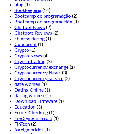
you.
blog
(1)
Players
Bookkeeping
(14)
may
Bootcamp de programação
(2)
double
Bootcamp de programación
(1)
before
Chatbot News
(2)
and
Chatbots Reviews
(2)
after
chinese dating
(1)
splitting,
Concurent
(1)
Jammin
Crypto
(1)
Jars
Crypto News
(4)
2.
Crypto Trading
(3)
If
Cryptocurrency exchange
(1)
you
Cryptocurrency News
(3)
want
Cryptocurrency service
(2)
to
date women
(1)
enjoy
Dating Online
(1)
the
dating women
(1)
wonderful
Download Firmware
(1)
fresh
Education
(3)
air
Errors Checking
(1)
and
File System Errors
(1)
beautiful
FinTech
(2)
views
foreign brides
(1)
of