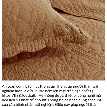
An toàn cùng bảo mật thông tin Thông tin người thân trải
nghiệm luôn là điều được ném lên mặt trên bậc nhất tại
https://tf88.football/. Hệ thống được thiết bị công nghệ mã
hóa lịch sự nhất để chở bít Thông tin cá nhân cùng account
của căn bệnh nhân trải nghiệm. Điều này giúp người thân