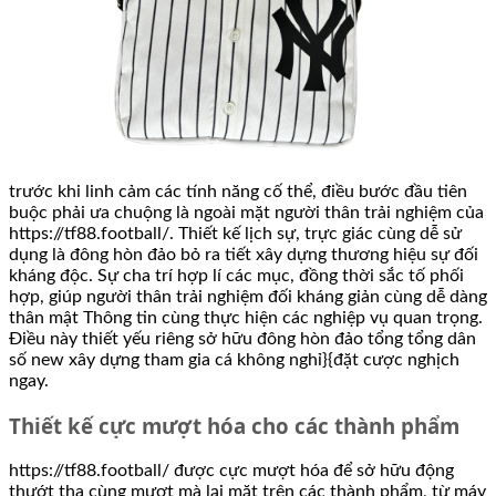
trước khi linh cảm các tính năng cố thể, điều bước đầu tiên
buộc phải ưa chuộng là ngoài mặt người thân trải nghiệm của
https://tf88.football/. Thiết kế lịch sự, trực giác cùng dễ sử
dụng là đông hòn đảo bỏ ra tiết xây dựng thương hiệu sự đối
kháng độc. Sự cha trí hợp lí các mục, đồng thời sắc tố phối
hợp, giúp người thân trải nghiệm đối kháng giản cùng dễ dàng
thân mật Thông tin cùng thực hiện các nghiệp vụ quan trọng.
Điều này thiết yếu riêng sở hữu đông hòn đảo tổng tổng dân
số new xây dựng tham gia cá không nghỉ}{đặt cược nghịch
ngay.
Thiết kế cực mượt hóa cho các thành phẩm
https://tf88.football/ được cực mượt hóa để sở hữu động
thướt tha cùng mượt mà lại mặt trên các thành phẩm, từ máy