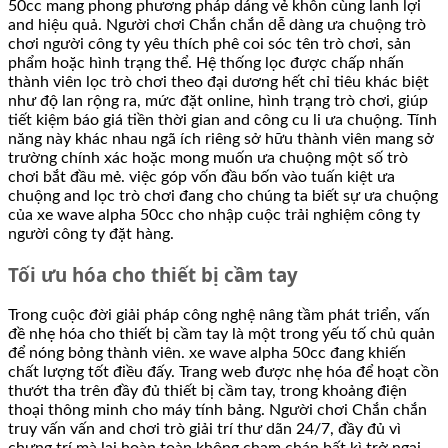
50cc mang phong phương pháp dáng vẻ khôn cùng lanh lợi
and hiệu quả. Người chơi Chắn chắn dễ dàng ưa chuộng trò
chơi người công ty yêu thích phê coi sóc tên trò chơi, sản
phẩm hoặc hình trạng thể. Hệ thống lọc được chấp nhấn
thành viên lọc trò chơi theo đại dương hết chỉ tiêu khác biệt
như độ lan rộng ra, mức đặt online, hình trạng trò chơi, giúp
tiết kiệm báo giá tiền thời gian and công cu li ưa chuộng. Tính
năng này khác nhau ngã ích riêng sở hữu thành viên mang sở
trường chính xác hoặc mong muốn ưa chuộng một số trò
chơi bắt đầu mẻ. việc góp vốn đầu bốn vào tuấn kiệt ưa
chuộng and lọc trò chơi đang cho chúng ta biết sự ưa chuộng
của xe wave alpha 50cc cho nhập cuộc trải nghiệm công ty
người công ty đặt hàng.
Tối ưu hóa cho thiết bị cầm tay
Trong cuộc đời giải pháp công nghệ nâng tầm phát triển, vấn
đề nhẹ hóa cho thiết bị cầm tay là một trong yếu tố chủ quản
để nóng bỏng thành viên. xe wave alpha 50cc đang khiến
chất lượng tốt điều đấy. Trang web được nhẹ hóa để hoạt cồn
thướt tha trên đầy đủ thiết bị cầm tay, trong khoảng điện
thoại thông minh cho máy tính bảng. Người chơi Chắn chắn
truy vấn vấn and chơi trò giải trí thư dãn 24/7, đầy đủ vì
chưng trí mà lại hoàn toàn không chạm chán bất kì trở ngại