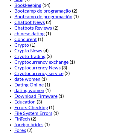
Players
Bookkeeping
(14)
may
Bootcamp de programação
(2)
double
Bootcamp de programación
(1)
before
Chatbot News
(2)
and
Chatbots Reviews
(2)
after
chinese dating
(1)
splitting,
Concurent
(1)
Jammin
Crypto
(1)
Jars
Crypto News
(4)
2.
Crypto Trading
(3)
If
Cryptocurrency exchange
(1)
you
Cryptocurrency News
(3)
want
Cryptocurrency service
(2)
to
date women
(1)
enjoy
Dating Online
(1)
the
dating women
(1)
wonderful
Download Firmware
(1)
fresh
Education
(3)
air
Errors Checking
(1)
and
File System Errors
(1)
beautiful
FinTech
(2)
views
foreign brides
(1)
of
Forex
(2)