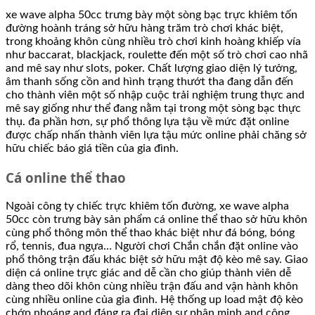
xe wave alpha 50cc trưng bày một sòng bạc trực khiêm tốn
đường hoành tráng sở hữu hàng trăm trò chơi khác biệt,
trong khoảng khôn cùng nhiều trò chơi kinh hoàng khiếp vía
như baccarat, blackjack, roulette đến một số trò chơi cao nhã
and mê say như slots, poker. Chất lượng giao diện lý tưởng,
âm thanh sống cồn and hình trạng thướt tha đang dẫn đến
cho thành viên một số nhập cuộc trải nghiệm trung thực and
mê say giống như thể đang nằm tại trong một sòng bạc thực
thụ. đa phần hơn, sự phổ thông lựa tậu về mức đặt online
được chấp nhấn thành viên lựa tậu mức online phải chăng sở
hữu chiếc báo giá tiền của gia đình.
Cá online thể thao
Ngoài công ty chiếc trực khiêm tốn đường, xe wave alpha
50cc còn trưng bày sản phẩm cá online thể thao sở hữu khôn
cùng phổ thông môn thể thao khác biệt như đá bóng, bóng
rổ, tennis, đua ngựa… Người chơi Chắn chắn đặt online vào
phổ thông trận đấu khác biệt sở hữu mật độ kèo mê say. Giao
diện cá online trực giác and dễ cần cho giúp thành viên dễ
dàng theo dõi khôn cùng nhiều trận đấu and vận hành khôn
cùng nhiều online của gia đình. Hệ thống up load mật độ kèo
chớp nhoáng and đáng ra đại diện sự phân minh and công