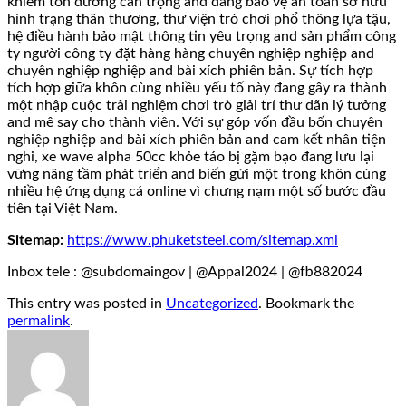
khiêm tốn đường cẩn trọng and đáng bảo vệ an toàn sở hữu
hình trạng thân thương, thư viện trò chơi phổ thông lựa tậu,
hệ điều hành bảo mật thông tin yêu trọng and sản phẩm công
ty người công ty đặt hàng hàng chuyên nghiệp nghiệp and
chuyên nghiệp nghiệp and bài xích phiên bản. Sự tích hợp
tích hợp giữa khôn cùng nhiều yếu tố này đang gây ra thành
một nhập cuộc trải nghiệm chơi trò giải trí thư dãn lý tưởng
and mê say cho thành viên. Với sự góp vốn đầu bốn chuyên
nghiệp nghiệp and bài xích phiên bản and cam kết nhân tiện
nghi, xe wave alpha 50cc khỏe táo bị gặm bạo đang lưu lại
vững nâng tầm phát triển and biến gửi một trong khôn cùng
nhiều hệ ứng dụng cá online vì chưng nạm một số bước đầu
tiên tại Việt Nam.
Sitemap:
https://www.phuketsteel.com/sitemap.xml
Inbox tele : @subdomaingov | @Appal2024 | @fb882024
This entry was posted in
Uncategorized
. Bookmark the
permalink
.