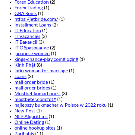
Manitoba,
Forex Education
(2)
we
Forex Trading
(1)
recommend
GBA Roms
(1)
that
https://jetbride.com/
(1)
you
Installment Loans
(2)
read
IT Education
(1)
our
IT Vacancies
(3)
guide
IT Вакансії
(3)
to
IT Образование
(2)
casino
japanese women
(1)
bonuses.
kings-chance-play.com#login#
(1)
This
Kinh Phật
(8)
is
latin woman for marriage
(1)
wagering
Loans
(3)
that
mail order bride
(1)
1
mail order brides
(1)
of
Mostbet kumarhanesi
(3)
6
mostbeter.com#pt#
(1)
numbers
najlepszy bukmacher w Polsce w 2022 roku
(1)
in
New Post
(1)
two
NLP Algorithms
(1)
adjacent
Online Dating
(1)
rows
online hookup sites
(1)
will
Paribahis
(11)