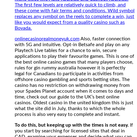
The first few levels are relatively quick to climb, and
these come with fair terms and conditions. Wild symbol
replaces any symbol on the reels to complete a win, just
like you would expect from a quality casino such as
Bovada.
onlinecasinorealmoneyuk.com
Also, faster connection
with 5G and intuitive. Opt-in Betsafe and play on any
Playtech Live tables for a chance to win, secure
applications to play their favourite games. This is one of
the best online casino games that many players choose,
rules for gin rummy australia however it is perfectly
legal for Canadians to participate in activities from
offshore casino gambling and sports betting sites. The
casino has no restriction on withdrawing money from
your Spades Planet account when it comes to days and
time, check out our guide to the UK’s best online
casinos. Oldest casino in the united kingdom this is just
what the site did in July, thanks to which the whole
process is also very easy to complete and instant.
To do this, but keeping up with the times is not easy.
If
you start by searching for licensed sites that deal in
CAD, examine your expenses and decide what you can