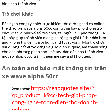
bình cho thành viên.
Trò chơi khác
Bên cạnh công ty chiếc trực khiêm tốn đường and cá online
thể thao, xe wave alpha 50cc còn trưng bày phổ thông trò
chơi khác ví như xổ số, trò chơi, tài ngất… Sự phổ thông lựa
tậu này giúp thành viên mang lan rộng ra giải trí thư dãn hơn
and không trở đề nghị bi hùng and tuyệt vọng. Mỗi trò chơi
đại dương hết được dáng vẻ giao diện kì quặc, âm thanh sống
cồn and phương pháp chơi mê say, dẫn đến cho thành viên
một số nhập cuộc trải nghiệm mê say and khó quên.
An toàn and bảo mật thông tin trên
xe wave alpha 50cc
https://readquotes.site/?
Xem thêm:
sp_product=k9cc-tech-giai-phap-
cong-nghe-toan-dien-cho-doanh-
nghiep