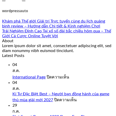
wordpressauto
Khám phá Thế giới Giải trí Trực tuyến cùng du lịch quảng
bình review – Hướng dẫn Chi tiết & Kinh nghiệm Chơi
Trải Nghiệm Đỉnh Cao Tại xổ số đài bắc chiều hôm qua – Thế
Giới Cá Cược Online Tuyệt Vời
About
Lorem ipsum dolor sit amet, consectetuer adipiscing elit, sed
diam nonummy nibh euismod tincidunt.
Latest Posts
04
ส.ค.
บน
International Page
ปิดความเห็น
International
04
Page
ส.ค.
Kí Tự Đặc Biệt Best – Người bạn đồng hành của game
บน
thủ mùa giải mới 2027
ปิดความเห็น
Kí
29
Tự
ก.ค.
Đặc