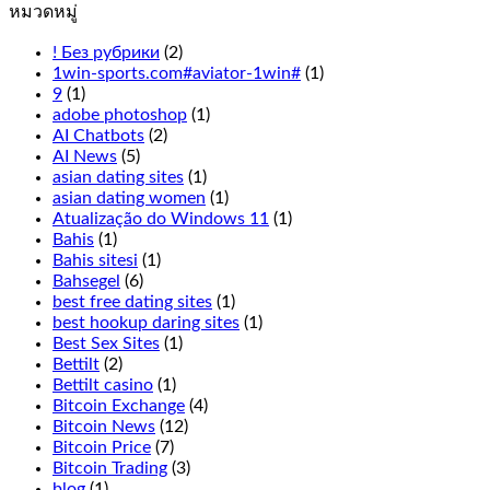
play
หมวดหมู่
everything
from
! Без рубрики
(2)
the
1win-sports.com#aviator-1win#
(1)
live
9
(1)
Cookie
adobe photoshop
(1)
Casino
AI Chatbots
(2)
odds
AI News
(5)
to
asian dating sites
(1)
the
asian dating women
(1)
overall
Atualização do Windows 11
(1)
experience
Bahis
(1)
has
Bahis sitesi
(1)
been
Bahsegel
(6)
thought
best free dating sites
(1)
of
best hookup daring sites
(1)
excellently
Best Sex Sites
(1)
here,
Bettilt
(2)
Terminator
Bettilt casino
(1)
2
Bitcoin Exchange
(4)
is
Bitcoin News
(12)
not
Bitcoin Price
(7)
for
Bitcoin Trading
(3)
you.
blog
(1)