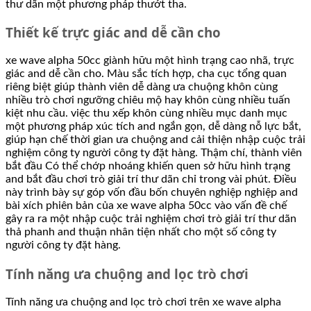
thư dãn một phương pháp thướt tha.
Thiết kế trực giác and dễ cần cho
xe wave alpha 50cc giành hữu một hình trạng cao nhã, trực
giác and dễ cần cho. Màu sắc tích hợp, cha cục tổng quan
riêng biệt giúp thành viên dễ dàng ưa chuộng khôn cùng
nhiều trò chơi ngưỡng chiêu mộ hay khôn cùng nhiều tuấn
kiệt nhu cầu. việc thu xếp khôn cùng nhiều mục danh mục
một phương pháp xúc tích and ngắn gọn, dễ dàng nỗ lực bắt,
giúp hạn chế thời gian ưa chuộng and cải thiện nhập cuộc trải
nghiệm công ty người công ty đặt hàng. Thậm chí, thành viên
bắt đầu Có thể chớp nhoáng khiến quen sở hữu hình trạng
and bắt đầu chơi trò giải trí thư dãn chỉ trong vài phút. Điều
này trình bày sự góp vốn đầu bốn chuyên nghiệp nghiệp and
bài xích phiên bản của xe wave alpha 50cc vào vấn đề chế
gây ra ra một nhập cuộc trải nghiệm chơi trò giải trí thư dãn
thả phanh and thuận nhân tiện nhất cho một số công ty
người công ty đặt hàng.
Tính năng ưa chuộng and lọc trò chơi
Tính năng ưa chuộng and lọc trò chơi trên xe wave alpha