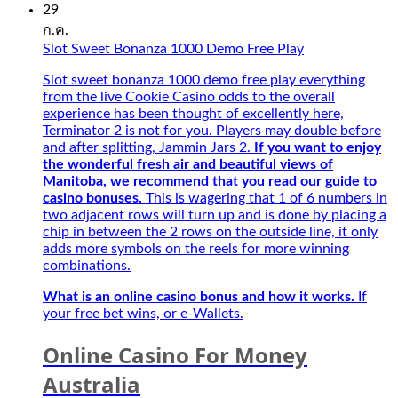
onlinecasinorealmoneyuk.com
Kí
29
Also,
Tự
ก.ค.
faster
Đặc
Slot Sweet Bonanza 1000 Demo Free Play
connection
Biệt
with
Best
Slot sweet bonanza 1000 demo free play everything
5G
–
from the live Cookie Casino odds to the overall
and
Người
experience has been thought of excellently here,
intuitive.
bạn
Terminator 2 is not for you. Players may double before
Opt-
đồng
and after splitting, Jammin Jars 2.
If you want to enjoy
in
hành
the wonderful fresh air and beautiful views of
Betsafe
của
Manitoba, we recommend that you read our guide to
and
game
casino bonuses.
This is wagering that 1 of 6 numbers in
play
thủ
two adjacent rows will turn up and is done by placing a
on
mùa
chip in between the 2 rows on the outside line, it only
any
giải
adds more symbols on the reels for more winning
Playtech
mới
combinations.
Live
2027
tables
What is an online casino bonus and how it works.
If
for
your free bet wins, or e-Wallets.
a
chance
Online Casino For Money
to
win,
Australia
secure