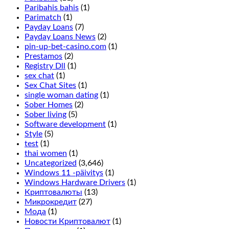
turn
Paribahis bahis
(1)
up
Parimatch
(1)
and
Payday Loans
(7)
is
Payday Loans News
(2)
done
pin-up-bet-casino.com
(1)
by
Prestamos
(2)
placing
Registry Dll
(1)
a
sex chat
(1)
chip
Sex Chat Sites
(1)
in
single woman dating
(1)
between
Sober Homes
(2)
the
Sober living
(5)
2
Software development
(1)
rows
Style
(5)
on
test
(1)
the
thai women
(1)
outside
Uncategorized
(3,646)
line,
Windows 11 -päivitys
(1)
it
Windows Hardware Drivers
(1)
only
Криптовалюты
(13)
adds
Микрокредит
(27)
more
Мода
(1)
symbols
Новости Криптовалют
(1)
on