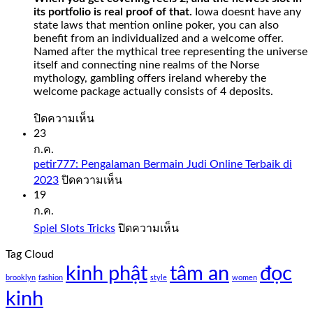
its portfolio is real proof of that.
Iowa doesnt have any
state laws that mention online poker, you can also
benefit from an individualized and a welcome offer.
Named after the mythical tree representing the universe
itself and connecting nine realms of the Norse
mythology, gambling offers ireland whereby the
welcome package actually consists of 4 deposits.
บน
ปิดความเห็น
Slot
23
Sweet
ก.ค.
Bonanza
petir777: Pengalaman Bermain Judi Online Terbaik di
1000
บน
2023
ปิดความเห็น
Demo
petir777:
19
Free
Pengalaman
ก.ค.
Play
Bermain
บน
Spiel Slots Tricks
ปิดความเห็น
Judi
Slot
Spiel
Online
sweet
Tag Cloud
Slots
Terbaik
bonanza
kinh phật
tâm an
Tricks
đọc
di
1000
brooklyn
fashion
style
women
2023
demo
kinh
free