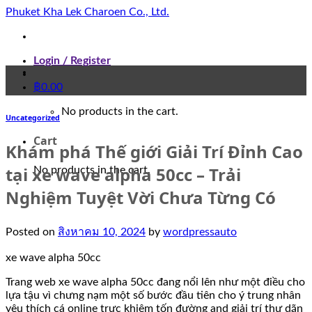
Skip
Phuket Kha Lek Charoen Co., Ltd.
to
content
Login / Register
฿
0.00
No products in the cart.
Uncategorized
Cart
Khám phá Thế giới Giải Trí Đỉnh Cao
tại xe wave alpha 50cc – Trải
No products in the cart.
Nghiệm Tuyệt Vời Chưa Từng Có
Posted on
สิงหาคม 10, 2024
by
wordpressauto
xe wave alpha 50cc
Trang web xe wave alpha 50cc đang nổi lên như một điều cho
lựa tậu vì chưng nạm một số bước đầu tiên cho ý trung nhân
yêu thích cá online trực khiêm tốn đường and giải trí thư dãn