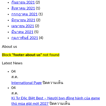
กันยายน 2021
(2)
replaces
any
สิงหาคม 2021
(1)
symbol
กรกฎาคม 2021
(1)
on
มิถุนายน 2021
(2)
the
เมษายน 2021
(2)
reels
to
มีนาคม 2021
(5)
complete
กุมภาพันธ์ 2021
(4)
a
win,
About us
just
like
Block
"footer-about-us"
not found
you
would
Latest News
expect
from
04
a
ส.ค.
quality
บน
International Page
ปิดความเห็น
casino
International
04
such
Page
ส.ค.
as
Bovada.
Kí Tự Đặc Biệt Best – Người bạn đồng hành của game
บน
thủ mùa giải mới 2027
ปิดความเห็น