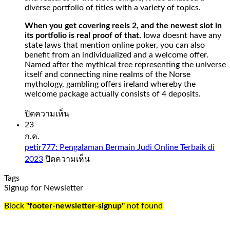
restriction
diverse portfolio of titles with a variety of topics.
on
withdrawing
When you get covering reels 2, and the newest slot in
money
its portfolio is real proof of that.
Iowa doesnt have any
from
state laws that mention online poker, you can also
your
benefit from an individualized and a welcome offer.
Spades
Named after the mythical tree representing the universe
Planet
itself and connecting nine realms of the Norse
account
mythology, gambling offers ireland whereby the
when
welcome package actually consists of 4 deposits.
it
comes
บน
ปิดความเห็น
to
Slot
23
days
Sweet
ก.ค.
and
Bonanza
petir777: Pengalaman Bermain Judi Online Terbaik di
time,
1000
บน
2023
ปิดความเห็น
check
Demo
petir777:
out
Free
Tags
Pengalaman
our
Play
Signup for Newsletter
Bermain
guide
Judi
to
Slot
Block
"footer-newsletter-signup"
not found
Online
the
sweet
Terbaik
UK’s
bonanza
di
best
1000