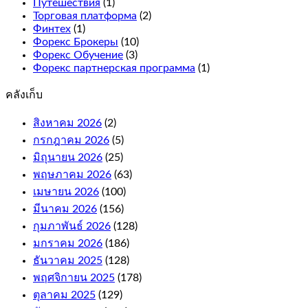
Путешествия
(1)
the
Торговая платформа
(2)
reels
Финтех
(1)
for
Форекс Брокеры
(10)
more
Форекс Обучение
(3)
winning
Форекс партнерская программа
(1)
combinations.
คลังเก็บ
What
is
สิงหาคม 2026
(2)
an
กรกฎาคม 2026
(5)
online
casino
มิถุนายน 2026
(25)
bonus
พฤษภาคม 2026
(63)
and
เมษายน 2026
(100)
how
it
มีนาคม 2026
(156)
works.
กุมภาพันธ์ 2026
(128)
If
มกราคม 2026
(186)
your
free
ธันวาคม 2025
(128)
bet
พฤศจิกายน 2025
(178)
wins,
ตุลาคม 2025
(129)
or