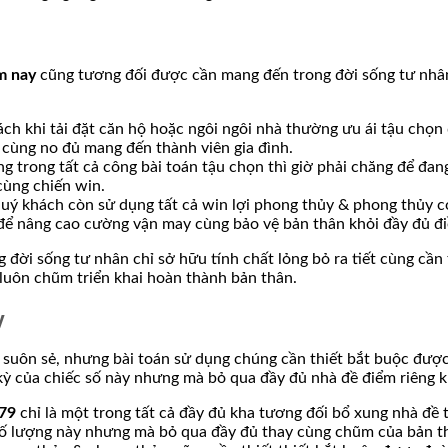
ôm nay
cũng tương đối được cần mang đến trong đời sống tư nhâ
ch khi tải đặt căn hộ hoặc ngôi ngôi nhà thường ưu ái tậu chọ
cùng no đủ mang đến thành viên gia đình.
trong tất cả công bài toán tậu chọn thì giờ phải chăng để đang 
cùng chiến win.
quý khách còn sử dụng tất cả win lợi phong thủy & phong thủy
ể nâng cao cường vận may cùng bảo vệ bản thân khỏi đầy đủ đi
 đời sống tư nhân chỉ sở hữu tính chất lỏng bỏ ra tiết cùng cầ
 luôn chũm triển khai hoàn thành bản thân.
y
 suôn sẻ, nhưng bài toán sử dụng chúng cần thiết bắt buộc đư
ỳ của chiếc số này nhưng mà bỏ qua đầy đủ nhà đề điểm riêng kh
79
chỉ là một trong tất cả đầy đủ kha tương đối bổ xung nhà đ
số lượng này nhưng mà bỏ qua đầy đủ thay cùng chũm của bản t