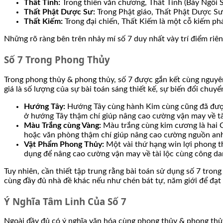
Thất Tinh:
Trong thiên văn chương, Thất Tinh (Bảy Ngôi S
Thất Phật Dược Sư:
Trong Phật giáo, Thất Phật Dược Sư 
Thất Kiếm:
Trong đại chiến, Thất Kiếm là một cỗ kiếm p
Những rõ ràng bên trên nhảy mí số 7 duy nhất vày trí điểm ri
Số 7 Trong Phong Thủy
Trong phong thủy & phong thủy, số 7 được gắn kết cùng nguy
giá là số lượng của sự bài toán sáng thiết kế, sự biến đổi chuyể
Hướng Tây:
Hướng Tây cùng hành Kim cùng cũng đã được 
ở hướng Tây thậm chí giúp nâng cao cường vận may về tà
Màu Trắng cùng Vàng:
Màu trắng cùng kim cương là hai C
hoặc văn phòng thậm chí giúp nâng cao cường nguồn anh t
Vật Phẩm Phong Thủy:
Một vài thứ hạng win lợi phong t
dụng để nâng cao cường vận may về tài lộc cùng công da
Tuy nhiên, cần thiết tập trung rằng bài toán sử dụng số 7 tr
cùng đầy đủ nhà đề khác nếu như chén bát tự, năm giới để đạ
Ý Nghĩa Tâm Linh Của Số 7
Ngoài đầy đủ có ý nghĩa văn hóa cùng phong thủy & phong thủy,