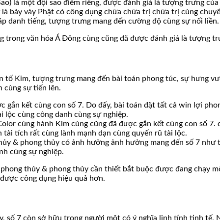
ao) là một đội sao điểm riêng, được đánh giá là tượng trưng của
là bảy vày Phật có công dụng chữa chữa trị chữa trị cùng chuy
háp danh tiếng, tượng trưng mang đến cường độ cùng sự nối liền.
êng trong văn hóa Á Đông cùng cũng đã được đánh giá là tượng t
ên tố Kim, tượng trưng mang đến bài toán phong túc, sự hưng 
n cùng sự tiến lên.
gắn kết cùng con số 7. Do đấy, bài toán đặt tất cả win lợi p
i lộc cùng công danh cùng sự nghiệp.
olor cùng hành Kim cùng cũng đã được gắn kết cùng con số 7. câ
ài tích rất cùng lành mạnh dạn cùng quyến rũ tài lộc.
hủy & phong thủy có ảnh hưởng ảnh hưởng mang đến số 7 như ti
nh cùng sự nghiệp.
ong phong thủy & phong thủy cần thiết bắt buộc được đang chạy 
t được công dụng hiệu quả hơn.
 số 7 còn sở hữu trong người một có ý nghĩa linh tính tinh tế.