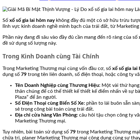
Số
xổ số gia lai hôm nay
không đầy đủ một có sở hữu trừu tượn
lĩnh vực kinh doanh nghề minh bạch của trái đất, từ Marketin
Phần này đang đi sâu vào đầy đủ cần mang đến rõ ràng của số
đề sử dụng số lượng này.
Trong Kinh Doanh cùng Tài Chính
Trong Marketing Thương mại cùng vốn đầu cơ, số
xổ số gia la
dụng số
79
trong tên liên doanh, số điện thoại, hoặc công ty
Tên Doanh Nghiệp cùng Thương Hiệu:
Một vài thứ hạng
thân chúng để có thể thiết kế thiết kế điểm nhấn về sự 
Plaza” để ăn người.
Số Điện Thoại cùng Biển Số Xe:
phần to lái buôn sẵn sàn
sẻ trong công bài toán cùng trái đất.
Địa chỉ cửa hàng Văn Phòng:
câu hỏi tậu chọn công ty v
Marketing Thương mại.
Tuy nhiên, bài toán sử dụng số
79
trong Marketing Thương mại c
chữa trị, planer Marketing Thương mại công dụng cùng sự tha