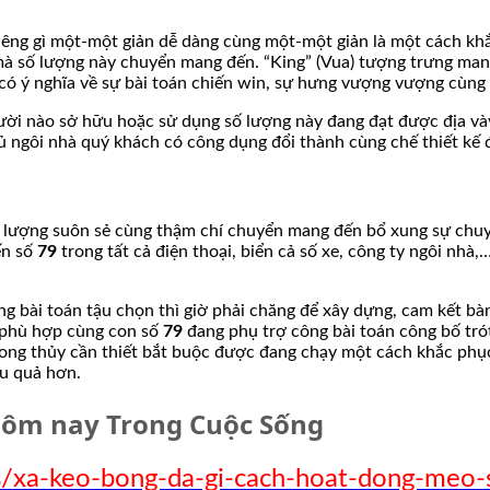
iêng gì một-một giản dễ dàng cùng một-một giản là một cách kh
à số lượng này chuyển mang đến. “King” (Vua) tượng trưng mang 
 ý nghĩa về sự bài toán chiến win, sự hưng vượng vượng cùng s
người nào sở hữu hoặc sử dụng số lượng này đang đạt được địa v
đủ ngôi nhà quý khách có công dụng đổi thành cùng chế thiết k
 lượng suôn sẻ cùng thậm chí chuyển mang đến bổ xung sự chuy
ến số
79
trong tất cả điện thoại, biển cả số xe, công ty ngôi nhà
 bài toán tậu chọn thì giờ phải chăng để xây dựng, cam kết bàn
ờ phù hợp cùng con số
79
đang phụ trợ công bài toán công bố tró
ng thủy cần thiết bắt buộc được đang chạy một cách khắc phục
ệu quả hơn.
 hôm nay Trong Cuộc Sống
/xa-keo-bong-da-gi-cach-hoat-dong-meo-