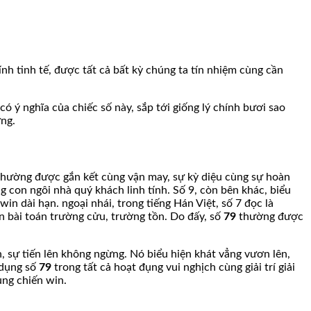
h tinh tế, được tất cả bất kỳ chúng ta tín nhiệm cùng cần
ó ý nghĩa của chiếc số này, sắp tới giống lý chính bươi sao
ợng.
7 thường được gắn kết cùng vận may, sự kỳ diệu cùng sự hoàn
 con ngôi nhà quý khách linh tính. Số 9, còn bên khác, biểu
n dài hạn. ngoại nhái, trong tiếng Hán Việt, số 7 đọc là
đến bài toán trường cửu, trường tồn. Do đấy, số
79
thường được
, sự tiến lên không ngừng. Nó biểu hiện khát vẳng vươn lên,
 dụng số
79
trong tất cả hoạt đụng vui nghịch cùng giải trí giải
ùng chiến win.