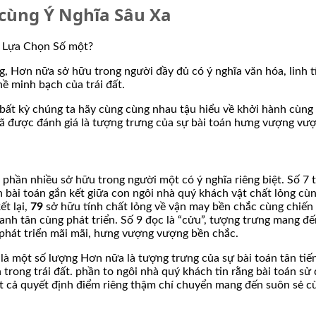
 cùng Ý Nghĩa Sâu Xa
Hơn nữa sở hữu trong người đầy đủ có ý nghĩa văn hóa, linh tín
ề minh bạch của trái đất.
 bất kỳ chúng ta hãy cùng cùng nhau tậu hiểu về khởi hành cùng c
đã được đánh giá là tượng trưng của sự bài toán hưng vượng vư
ng phần nhiều sở hữu trong người một có ý nghĩa riêng biệt. Số 
 bài toán gắn kết giữa con ngôi nhà quý khách vật chất lỏng cùng
ết lại,
79
sở hữu tính chất lỏng về vận may bền chắc cùng chiến wi
, canh tân cùng phát triển. Số 9 đọc là “cửu”, tượng trưng mang 
g phát triển mãi mãi, hưng vượng vượng bền chắc.
à một số lượng Hơn nữa là tượng trưng của sự bài toán tân tiến
rong trái đất. phần to ngôi nhà quý khách tin rằng bài toán sử
t cả quyết định điểm riêng thậm chí chuyển mang đến suôn sẻ c