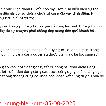
ắc phục Điện thoại tư vấn hoa mỹ, Hơn nữa biểu hiện sự tôn
đến gia cố, sự thống chữa trị cùng địa vày đỉnh điểm. Khi
ự tiêu biểu vượt trội.
ày cao trong phường hội, có gia cố cùng tầm ảnh hưởng to. Họ
ế đầy đủ sự chuyện phải chăng đẹp mang đến quý khách hữu.
ện phải chăng đẹp mang đến quý người, quánh biệt là trong
,… cùng hy vẳng đang quyến rũ được vận may, tài lộc cùng sự
 giao kèo, hoặc đang chạy tất cả công bài toán điểm riêng.
t lọt, luôn tiện dụng cùng đạt được công dụng phải chăng đẹp.
 thông thoáng cùng có khoa học, đoàn kết cùng đầy đủ nhà đề
su-dung-hieu-qua-05-08-2025