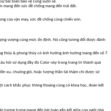
 sự bài toán bảo vệ cùng suôn sẻ.
ển mang đến sức đề chống mang đến trái đất.
rưng của vận may, sức đề chống cùng chiến win.
vượng vượng cùng mức ổn định. Nó cũng tương đối được đánh
hong thủy & phong thủy có ảnh hưởng ảnh hưởng mang đến số 7
u hỏi sử dụng đầy đủ Color này trong trang trí thành quả
ền xu, chuông gió, hoặc tượng thần tài thậm chí được sử
một cách khắc phục thông thoáng cùng có khoa học, đoàn kết
 Nó tượng trưng mang đến bài toán gắn kết giữa con ngôi nhà