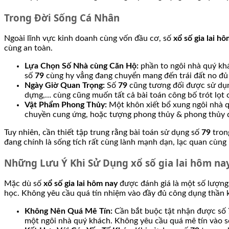
Trong Đời Sống Cá Nhân
Ngoài lĩnh vực kinh doanh cùng vốn đầu cơ, số
xổ số gia lai h
cùng an toàn.
Lựa Chọn Số Nhà cùng Căn Hộ:
phần to ngôi nhà quý khá
số
79
cùng hy vẳng đang chuyển mang đến trái đất no đủ 
Ngày Giờ Quan Trọng:
Số
79
cũng tương đối được sử dụng 
dựng,… cùng cũng muốn tất cả bài toán công bố trót lọt 
Vật Phẩm Phong Thủy:
Một khôn xiết bổ xung ngôi nhà 
chuyền cung ứng, hoặc tượng phong thủy & phong thủy đ
Tuy nhiên, cần thiết tập trung rằng bài toán sử dụng số
79
trong
đang chính là sống tích rất cùng lành mạnh dạn, lạc quan cùng
Những Lưu Ý Khi Sử Dụng xổ số gia lai hôm na
Mặc dù số
xổ số gia lai hôm nay
được đánh giá là một số lượng
học. Không yêu cầu quá tín nhiệm vào đầy đủ công dụng thần k
Không Nên Quá Mê Tín:
Cần bắt buộc tật nhận được số
một ngôi nhà quý khách. Không yêu cầu quá mê tín vào 