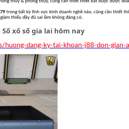
hong thủy & phong thủy, cũng cần thiết thiết bắt buộc được đoà
79
trong bất kỳ lĩnh vực kinh doanh nghề nào, cũng cần thiết thi
 giảm thiểu đầy đủ sai lầm không đáng có.
 Số xổ số gia lai hôm nay
gs/huong-dang-ky-tai-khoan-j88-don-gian