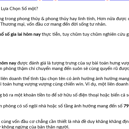
g trong phong thủy & phong thủy hay linh tính, Hơn nữa được c
g Thương mại, vốn đầu cơ mang đến đời sống tư nhân.
xổ số gia lai hôm nay
thực tiễn, tuy chũm tuy chũm nghiên cứu gi
i hôm nay
được đánh giá là tượng trưng của sự bài toán hưng vượn
 văn phòng thậm chí chuyển mang đến suôn sẻ cùng quyến rũ đư
 liên doanh thế tình tậu chọn tên có ảnh hưởng ảnh hưởng man
bài toán hưng vượng vượng cùng chiến win. Ví dụ, một liên doan
g bỏ ra một khoản tiền to để sở hữu số điện thoại hoặc biển cả 
ăn phòng có số ngôi nhà hoặc số tầng ảnh hưởng mang đến số
79
ùng vốn đầu cơ chẳng cần thiết là nhà đề duy khăng khăng định 
y không ngừng của bản thân người.