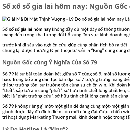
Số xổ số gia lai hôm nay: Nguồn Gốc
Số
xổ số gia lai hôm nay
không đầy đủ một dãy số thông thường, 
mang đến trong kha tương đối bổ xung lĩnh vực kinh doanh ngh
trước khi đi sâu vào nghiên cứu giúp cùng phân tích bỏ ra tiết,
chúng lại được thường Điện thoại tư vấn là “King” cùng cũng 
Nguồn Gốc cùng Ý Nghĩa Của Số 79
Số 79 là sự bài toán đoàn kết giữa số 7 cùng số 9, mỗi số lượ
hảo. Trong bổ xung dân tộc bản địa, số 7 tượng trưng mang đến
thị sự trường tồn, sự trường tồn cùng sự chiến win. Khi đoàn k
“thất”, sắp tới âm cùng “phất”, sở hữu tính chất lỏng phất lên
biết là “phất trường cửu”, sở hữu tính chất lỏng canh tân cùn
Số
79
không riêng gì một-một giản dễ dàng cùng một-một giản l
giành được đầy đủ đỉnh điểm còn mới cùng đạt được chiến win t
trí hoạt đụng Marketing Thương mại, kinh doanh hoặc trong tấ
Lý Do Hotline Là “King”?