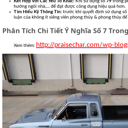
Kết Hợp Với Các Yếu Tố Khác:
Khi sử dụng số
79
trong p
hướng ngôi nhà,… để đạt được công dụng hiệu quả hơn.
Tìm Hiểu Kỹ Thông Tin:
trước khi quyết định sử dụng số
luận của không ít siêng viên phong thủy & phong thủy để
Phân Tích Chi Tiết Ý Nghĩa Số 7 Trong
http://praisechar.com/wp-blo
Xem thêm: