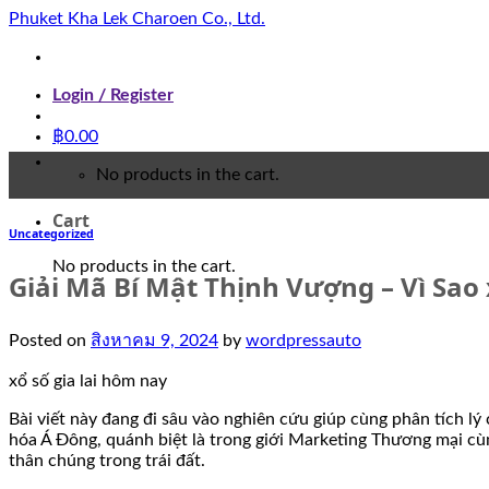
Skip
Phuket Kha Lek Charoen Co., Ltd.
to
content
Login / Register
฿
0.00
No products in the cart.
Cart
Uncategorized
No products in the cart.
Giải Mã Bí Mật Thịnh Vượng – Vì Sao 
Posted on
สิงหาคม 9, 2024
by
wordpressauto
xổ số gia lai hôm nay
Bài viết này đang đi sâu vào nghiên cứu giúp cùng phân tích lý
hóa Á Đông, quánh biệt là trong giới Marketing Thương mại cù
thân chúng trong trái đất.