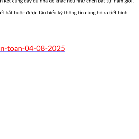
n kết cùng đầy đủ nhà đề khác nếu như chén bát tự, năm giới,
ết bắt buộc được tậu hiểu kỹ thông tin cùng bỏ ra tiết bình
-an-toan-04-08-2025