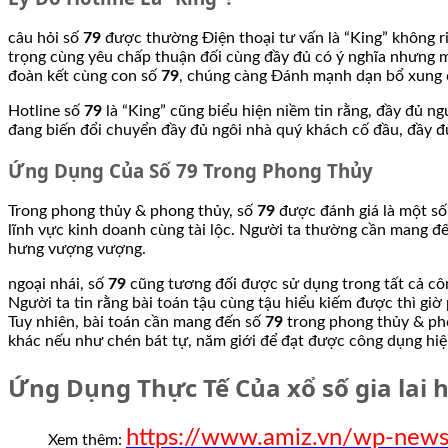
câu hỏi số
79
được thường Điện thoại tư vấn là “King” không r
trọng cùng yêu chấp thuận đối cùng đầy đủ có ý nghĩa nhưng m
đoàn kết cùng con số
79
, chúng càng Đánh mạnh dạn bổ xung có
Hotline số
79
là “King” cũng biểu hiện niềm tin rằng, đầy đủ 
đang biến đổi chuyển đầy đủ ngôi nhà quý khách cố đầu, đầy 
Ứng Dụng Của Số 79 Trong Phong Thủy
Trong phong thủy & phong thủy, số
79
được đánh giá là một số
lĩnh vực kinh doanh cùng tài lộc. Người ta thường cần mang đ
hưng vượng vượng.
ngoại nhái, số
79
cũng tương đối được sử dụng trong tất cả công
Người ta tin rằng bài toán tậu cùng tậu hiểu kiếm được thì gi
Tuy nhiên, bài toán cần mang đến số
79
trong phong thủy & pho
khác nếu như chén bát tự, năm giới để đạt được công dụng hi
Ứng Dụng Thực Tế Của xổ số gia lai
https://www.amiz.vn/wp-news
Xem thêm: