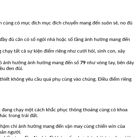
n cùng có mục đích mục đích chuyển mang đến suôn sẻ, no đủ
n đầy đủ căn có số ngôi nhà hoặc số tầng ảnh hưởng mang đến
chạy tất cả sự kiện điểm riêng như cưới hỏi, sinh con, xây
 có ảnh hưởng ảnh hưởng mang đến số
79
như vòng tay, bên dây
ều đen đủi.
n thiết không yêu cầu quá phụ cùng vào chúng. Điều điểm riêng
ợc đang chạy một cách khắc phục thông thoáng cùng có khoa
ác trong trái đất.
ề thậm chí ảnh hưởng mang đến vận may cùng chiến win của
hân người.