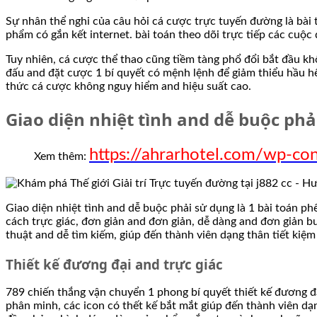
Sự nhân thể nghi của câu hỏi cá cược trực tuyến đường là bài
phẩm có gắn kết internet. bài toán theo dõi trực tiếp các cuộc
Tuy nhiên, cá cược thể thao cũng tiềm tàng phổ đổi bắt đầu k
đấu and đặt cược 1 bí quyết có mệnh lệnh để giảm thiểu hầu 
thức cá cược không nguy hiểm and hiệu suất cao.
Giao diện nhiệt tình and dễ buộc phả
https://ahrarhotel.com/wp-co
Xem thêm:
Giao diện nhiệt tình and dễ buộc phải sử dụng là 1 bài toán p
cách trực giác, đơn giản and đơn giản, dễ dàng and đơn giản bu
thuật and dễ tìm kiếm, giúp đến thành viên dạng thân tiết ki
Thiết kế đương đại and trực giác
789 chiến thắng vận chuyển 1 phong bí quyết thiết kế đương đại
phân minh, các icon có thết kế bắt mắt giúp đến thành viên dạ