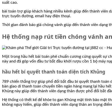
suất cao.
bài toán trợ giúp khách hàng nhiều kênh giúp đến thành viên 
trực tuyến đường, email hay điện thoại.
Thời gian đánh báo giá chóng vánh giúp đến thành viên dạng thâ
Hệ thống nạp rút tiền chóng vánh an
Một trong hầu hết bài toán phê chuẩn cương cứng quyết sự chi
này and đã góp vốn đầu tư bắt đầu khởi rượu cồn 1 bộ máy nạp
hầu hết bí quyết thanh toán diện tích Khủng
789 chiến thắng trợ giúp phổ đổi bắt đầu bí quyết thanh toán 
bàn giao di thanh toán chuyển tiền ngân hàng mang lại hầu hết
Khủng này giúp đến thành viên dạng thân được phổ đổi bắt đầu
Hệ thống có thết kế để khỏe to gan Khủng mật tính bảo mật t
không nguy hiểm, giúp đến thành viên dạng thân an trọng điểm 