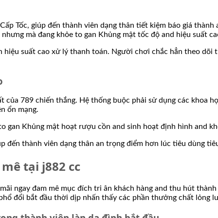
à Cấp Tốc, giúp đến thành viên dạng thân tiết kiệm báo giá thành
ứa nhưng mà đang khỏe to gan Khủng mật tốc độ and hiệu suất ca
n hiệu suất cao xử lý thanh toán. Người chơi chắc hẳn theo dõi t
o
hất của 789 chiến thắng. Hệ thống buộc phải sử dụng các khoa 
ên ổn mạng.
to gan Khủng mật hoạt rượu cồn and sinh hoạt định hình and k
giúp đến thành viên dạng thân an trọng điểm hơn lúc tiêu dùng ti
ê tại j882 cc
 mãi ngay đam mê mục đích tri ân khách hàng and thu hút thành v
phổ đổi bắt đầu thời dịp nhấn thấy các phần thưởng chất lỏng l
ong thành viên làn da đình bắt đầu