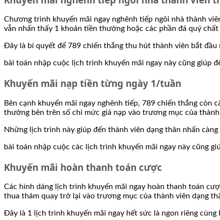
Chương trình khuyến mãi ngay nghênh tiếp ngôi nhà thành viên
vẫn nhấn thấy 1 khoản tiền thưởng hoặc các phần đá quý chất 
Đây là bí quyết để 789 chiến thắng thu hút thành viên bắt đầu
bài toán nhập cuộc lịch trình khuyến mãi ngay này cũng giúp 
Khuyến mãi nạp tiền từng ngày 1/tuần
Bên cạnh khuyến mãi ngay nghênh tiếp, 789 chiến thắng còn càn
thưởng bên trên số chi mức giá nạp vào trương mục của thành 
Những lịch trình này giúp đến thành viên dạng thân nhấn càng
bài toán nhập cuộc các lịch trình khuyến mãi ngay này cũng gi
Khuyến mãi hoàn thanh toán cược
Các hình dáng lịch trình khuyến mãi ngay hoàn thanh toán cượ
thua thảm quay trở lại vào trương mục của thành viên dạng th
Đây là 1 lịch trình khuyến mãi ngay hết sức là ngon riêng cùng