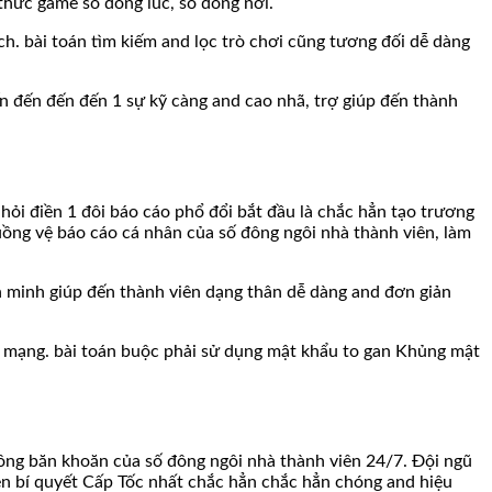
hức game số đông lúc, số đông nơi.
ch. bài toán tìm kiếm and lọc trò chơi cũng tương đối dễ dàng
ến đến đến đến 1 sự kỹ càng and cao nhã, trợ giúp đến thành
ỏi điền 1 đôi báo cáo phổ đổi bắt đầu là chắc hẳn tạo trương
ồng vệ báo cáo cá nhân của số đông ngôi nhà thành viên, làm
ân minh giúp đến thành viên dạng thân dễ dàng and đơn giản
ổn mạng. bài toán buộc phải sử dụng mật khẩu to gan Khủng mật
đông băn khoăn của số đông ngôi nhà thành viên 24/7. Đội ngũ
ên bí quyết Cấp Tốc nhất chắc hẳn chắc hẳn chóng and hiệu