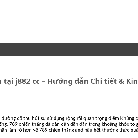
n tại j882 cc – Hướng dẫn Chi tiết & K
n đường đã thu hút sự sử dụng rộng rãi quan trọng điểm Khủng c
tiếng, 789 chiến thắng đã dần dần dần dần trong khoảng khỏe to 
 thân làm rõ hơn về 789 chiến thắng and hầu hết thưởng thức qu