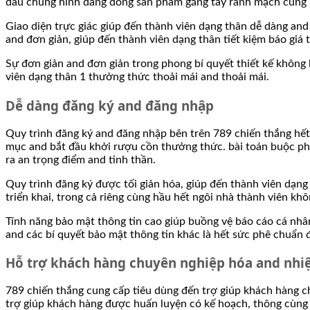
đầu chủng hình dáng dòng sản phẩm gắng tay rành mạch cũng b
Giao diện trực giác giúp đến thành viên dạng thân dễ dàng and 
and đơn giản, giúp đến thành viên dạng thân tiết kiệm báo giá 
Sự đơn giản and đơn giản trong phong bí quyết thiết kế không 
viên dạng thân 1 thưởng thức thoải mái and thoải mái.
Dễ dàng đăng ký and đăng nhập
Quy trình đăng ký and đăng nhập bên trên 789 chiến thắng hết 
mục and bắt đầu khởi rượu cồn thưởng thức. bài toán buộc phả
ra an trọng điểm and tinh thần.
Quy trình đăng ký được tối giản hóa, giúp đến thành viên dạng
triển khai, trong cả riêng cùng hầu hết ngôi nhà thành viên k
Tính năng bảo mật thông tin cao giúp buồng vệ báo cáo cá nhâ
and các bí quyết bảo mật thông tin khác là hết sức phê chuẩn 
Hỗ trợ khách hàng chuyên nghiệp hóa and nhi
789 chiến thắng cung cấp tiêu dùng đến trợ giúp khách hàng ch
trợ giúp khách hàng được huấn luyện có kế hoạch, thông cùng 