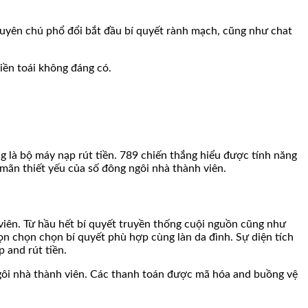
huyên chú phổ đổi bắt đầu bí quyết rành mạch, cũng như chat
iền toái không đáng có.
 là bộ máy nạp rút tiền. 789 chiến thắng hiểu được tính năng
mãn thiết yếu của số đông ngôi nhà thành viên.
 viên. Từ hầu hết bí quyết truyền thống cuội nguồn cũng như
ọn chọn chọn bí quyết phù hợp cùng làn da đình. Sự diện tích
 and rút tiền.
gôi nhà thành viên. Các thanh toán được mã hóa and buồng vệ