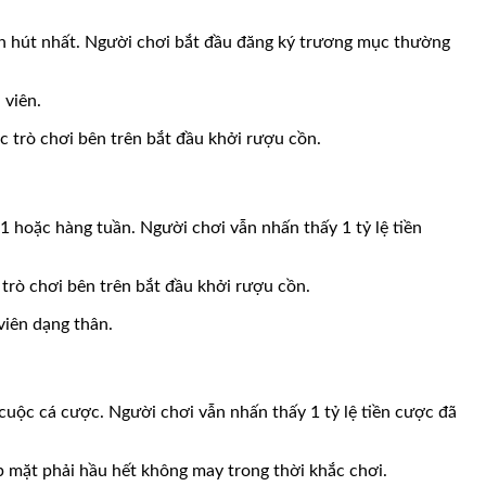
uốn hút nhất. Người chơi bắt đầu đăng ký trương mục thường
 viên.
 trò chơi bên trên bắt đầu khởi rượu cồn.
1 hoặc hàng tuần. Người chơi vẫn nhấn thấy 1 tỷ lệ tiền
trò chơi bên trên bắt đầu khởi rượu cồn.
viên dạng thân.
uộc cá cược. Người chơi vẫn nhấn thấy 1 tỷ lệ tiền cược đã
ặp mặt phải hầu hết không may trong thời khắc chơi.