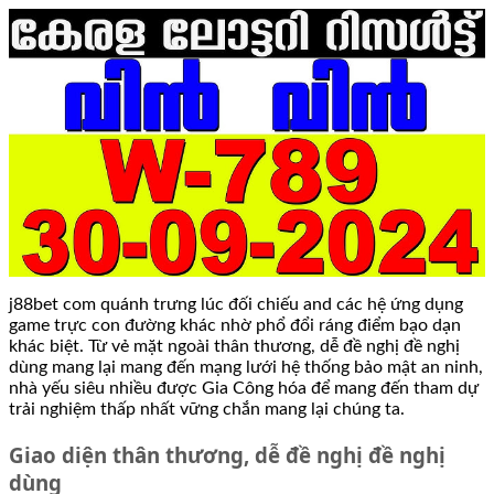
j88bet com quánh trưng lúc đối chiếu and các hệ ứng dụng
game trực con đường khác nhờ phổ đổi ráng điểm bạo dạn
khác biệt. Từ vẻ mặt ngoài thân thương, dễ đề nghị đề nghị
dùng mang lại mang đến mạng lưới hệ thống bảo mật an ninh,
nhà yếu siêu nhiều được Gia Công hóa để mang đến tham dự
trải nghiệm thấp nhất vững chắn mang lại chúng ta.
Giao diện thân thương, dễ đề nghị đề nghị
dùng