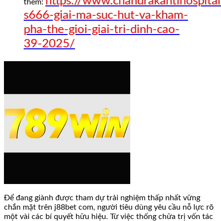
https://www.chandrakantihospita
thêm:
s666-giai-ma-suc-hut-va-kham-
pha-the-gioi-giai-tri-dinh-cao-
39-2025/
Để đang giành được tham dự trải nghiệm thấp nhất vững
chắn mặt trên j88bet com, người tiêu dùng yêu cầu nỗ lực rõ
một vài các bí quyết hữu hiệu. Từ việc thống chữa trị vốn tác