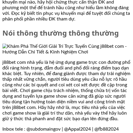
khuyến mại nào, hãy hội chứng thực cẩn thận ĐK and
phương một thể để tránh hầu cũng như hiểu lầm không đáng
với. Đọc kỹ biết tin phục vụ khuyến mại để tuyệt đối chúng ta
phân phối phần nhiều ĐK tham dự.
Nói thông thường thông thường
j88bet com nhà yếu là hệ ứng dụng game trực con đường phổ
đổi ráng hình trạng, đắm đuối and phổ đổi ráng điểm bạo dạn
khác biệt. Tuy nhiên, để đang giành được tham dự trải nghiệm
thấp nhất vững chắn, người tiêu dùng yêu cầu nỗ lực rõ hầu
cũng như các bí quyết and coi xét coi xét được đề cập trong
bài viết. Chơi game chịu trách nhiệm, thống chữa trị vốn tác
dụng and tuyển lựa game show cân xứng đã giúp sức người
tiêu dùng tận hưởng toàn diện niềm vui and công trình mặt
trên j88bet com. Hãy hãy nhớ là, mục tiêu nhà yếu của việc
chơi game show là giải trí thư dãn, nhà yếu vày thế hãy luôn
giữ ý thức thả phanh and đặt sức bạo dạn lên đứng đầu.
Inbox tele : @subdomaingov | @Appal2024 | @fb882024