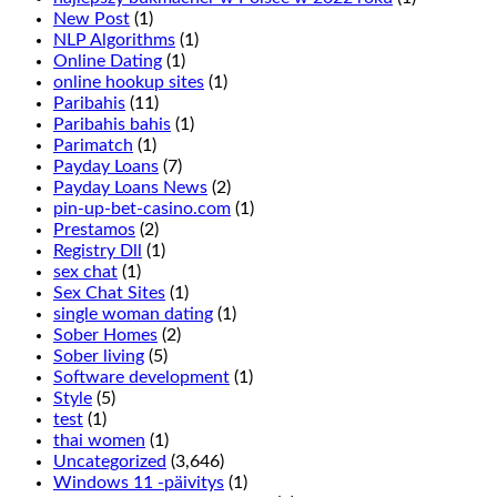
in
New Post
(1)
two
NLP Algorithms
(1)
adjacent
Online Dating
(1)
rows
online hookup sites
(1)
will
Paribahis
(11)
turn
Paribahis bahis
(1)
up
Parimatch
(1)
and
Payday Loans
(7)
is
Payday Loans News
(2)
done
pin-up-bet-casino.com
(1)
by
Prestamos
(2)
placing
Registry Dll
(1)
a
sex chat
(1)
chip
Sex Chat Sites
(1)
in
single woman dating
(1)
between
Sober Homes
(2)
the
Sober living
(5)
2
Software development
(1)
rows
Style
(5)
on
test
(1)
the
thai women
(1)
outside
Uncategorized
(3,646)
line,
Windows 11 -päivitys
(1)