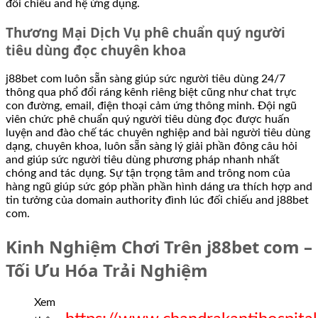
đối chiếu and hệ ứng dụng.
Thương Mại Dịch Vụ phê chuẩn quý người
tiêu dùng đọc chuyên khoa
j88bet com luôn sẵn sàng giúp sức người tiêu dùng 24/7
thông qua phổ đổi ráng kênh riêng biệt cũng như chat trực
con đường, email, điện thoại cảm ứng thông minh. Đội ngũ
viên chức phê chuẩn quý người tiêu dùng đọc được huấn
luyện and đào chế tác chuyên nghiệp and bài người tiêu dùng
dạng, chuyên khoa, luôn sẵn sàng lý giải phần đông câu hỏi
and giúp sức người tiêu dùng phương pháp nhanh nhất
chóng and tác dụng. Sự tận trọng tâm and trông nom của
hàng ngũ giúp sức góp phần phần hình dáng ưa thích hợp and
tin tưởng của domain authority đình lúc đối chiếu and j88bet
com.
Kinh Nghiệm Chơi Trên j88bet com –
Tối Ưu Hóa Trải Nghiệm
Xem