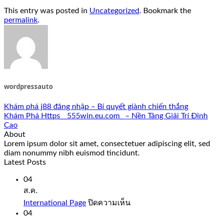
This entry was posted in
Uncategorized
. Bookmark the
permalink
.
wordpressauto
Khám phá j88 đăng nhập – Bí quyết giành chiến thắng
Khám Phá Https__555win.eu.com_ – Nền Tảng Giải Trí Đỉnh
Cao
About
Lorem ipsum dolor sit amet, consectetuer adipiscing elit, sed
diam nonummy nibh euismod tincidunt.
Latest Posts
04
ส.ค.
บน
International Page
ปิดความเห็น
International
04