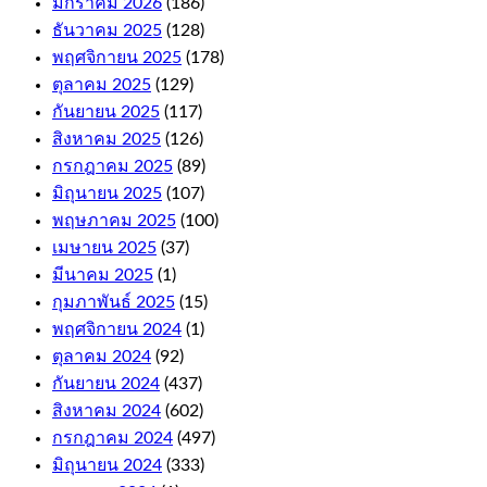
มกราคม 2026
(186)
your
free
ธันวาคม 2025
(128)
bet
พฤศจิกายน 2025
(178)
wins,
ตุลาคม 2025
(129)
or
e-
กันยายน 2025
(117)
Wallets.
สิงหาคม 2025
(126)
กรกฎาคม 2025
(89)
Online
มิถุนายน 2025
(107)
Casino
พฤษภาคม 2025
(100)
For
เมษายน 2025
(37)
มีนาคม 2025
(1)
Money
กุมภาพันธ์ 2025
(15)
Australia
พฤศจิกายน 2024
(1)
ตุลาคม 2024
(92)
As
กันยายน 2024
(437)
far
สิงหาคม 2024
(602)
as
the
กรกฎาคม 2024
(497)
withdrawals
มิถุนายน 2024
(333)
are