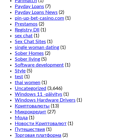
Parimatch
(1)
and
Payday Loans
(7)
is
Payday Loans News
(2)
done
pin-up-bet-casino.com
(1)
by
Prestamos
(2)
placing
Registry Dll
(1)
a
sex chat
(1)
chip
Sex Chat Sites
(1)
in
single woman dating
(1)
between
Sober Homes
(2)
the
Sober living
(5)
2
Software development
(1)
rows
Style
(5)
on
test
(1)
the
thai women
(1)
outside
Uncategorized
(3,646)
line,
Windows 11 -päivitys
(1)
it
Windows Hardware Drivers
(1)
only
Криптовалюты
(13)
adds
Микрокредит
(27)
more
Мода
(1)
symbols
Новости Криптовалют
(1)
on
Путешествия
(1)
the
Торговая платформа
(2)