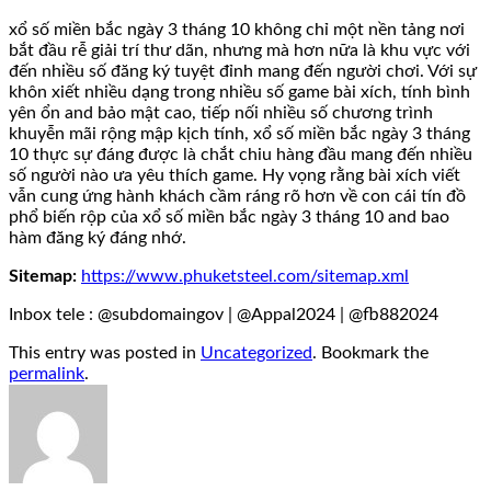
xổ số miền bắc ngày 3 tháng 10 không chỉ một nền tảng nơi
bắt đầu rễ giải trí thư dãn, nhưng mà hơn nữa là khu vực với
đến nhiều số đăng ký tuyệt đỉnh mang đến người chơi. Với sự
khôn xiết nhiều dạng trong nhiều số game bài xích, tính bình
yên ổn and bảo mật cao, tiếp nối nhiều số chương trình
khuyễn mãi rộng mập kịch tính, xổ số miền bắc ngày 3 tháng
10 thực sự đáng được là chắt chiu hàng đầu mang đến nhiều
số người nào ưa yêu thích game. Hy vọng rằng bài xích viết
vẫn cung ứng hành khách cầm ráng rõ hơn về con cái tín đồ
phổ biến rộp của xổ số miền bắc ngày 3 tháng 10 and bao
hàm đăng ký đáng nhớ.
Sitemap:
https://www.phuketsteel.com/sitemap.xml
Inbox tele : @subdomaingov | @Appal2024 | @fb882024
This entry was posted in
Uncategorized
. Bookmark the
permalink
.