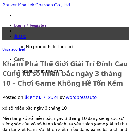
Skip
Phuket Kha Lek Charoen Co., Ltd.
to
content
Login / Register
฿
0.00
No products in the cart.
Uncategorized
Cart
Khám Phá Thế Giới Giải Trí Đỉnh Cao
Cùng xổ số miền bắc ngày 3 tháng
No products in the cart.
10 – Chơi Game Không Hề Tốn Kém
Posted on
สิงหาคม 7, 2024
by
wordpressauto
xổ số miền bắc ngày 3 tháng 10
Nền tảng xổ số miền bắc ngày 3 tháng 10 đang siêng sóc sự
siêng sóc của vô số hành khách ưa yêu thích game giải trí thư
dãn tại Việt Nam. Với khôn xiết nhiều dạng game bài xích and