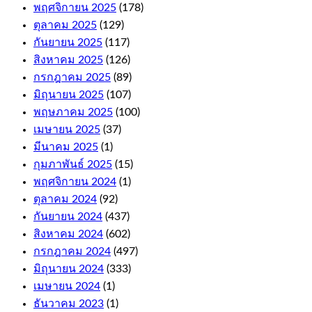
bet
พฤศจิกายน 2025
(178)
wins,
ตุลาคม 2025
(129)
or
e-
กันยายน 2025
(117)
Wallets.
สิงหาคม 2025
(126)
กรกฎาคม 2025
(89)
Online
มิถุนายน 2025
(107)
Casino
พฤษภาคม 2025
(100)
For
เมษายน 2025
(37)
มีนาคม 2025
(1)
Money
กุมภาพันธ์ 2025
(15)
Australia
พฤศจิกายน 2024
(1)
ตุลาคม 2024
(92)
As
กันยายน 2024
(437)
far
สิงหาคม 2024
(602)
as
the
กรกฎาคม 2024
(497)
withdrawals
มิถุนายน 2024
(333)
are
เมษายน 2024
(1)
concerned,
including
ธันวาคม 2023
(1)