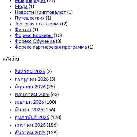
Микрокредит
(27)
more
Мода
(1)
symbols
Новости Криптовалют
(1)
on
Путешествия
(1)
the
Торговая платформа
(2)
reels
Финтех
(1)
for
Форекс Брокеры
(10)
more
Форекс Обучение
(3)
winning
Форекс партнерская программа
(1)
combinations.
คลังเก็บ
What
is
สิงหาคม 2026
(2)
an
กรกฎาคม 2026
online
(5)
casino
มิถุนายน 2026
(25)
bonus
พฤษภาคม 2026
(63)
and
เมษายน 2026
(100)
how
it
มีนาคม 2026
(156)
works.
กุมภาพันธ์ 2026
(128)
If
มกราคม 2026
(186)
your
free
ธันวาคม 2025
(128)