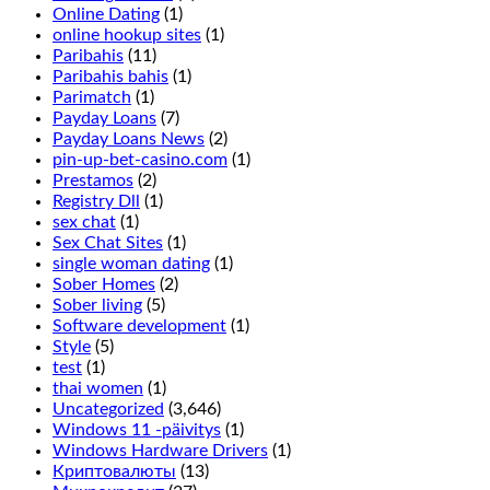
adjacent
Online Dating
(1)
rows
online hookup sites
(1)
will
Paribahis
(11)
turn
Paribahis bahis
(1)
up
Parimatch
(1)
and
Payday Loans
(7)
is
Payday Loans News
(2)
done
pin-up-bet-casino.com
(1)
by
Prestamos
(2)
placing
Registry Dll
(1)
a
sex chat
(1)
chip
Sex Chat Sites
(1)
in
single woman dating
(1)
between
Sober Homes
(2)
the
Sober living
(5)
2
Software development
(1)
rows
Style
(5)
on
test
(1)
the
thai women
(1)
outside
Uncategorized
(3,646)
line,
Windows 11 -päivitys
(1)
it
Windows Hardware Drivers
(1)
only
Криптовалюты
(13)
adds