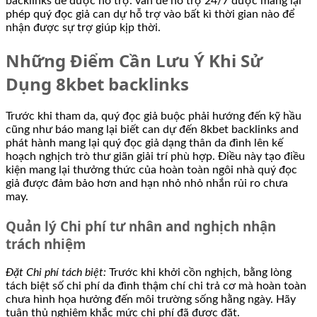
backlinks để được hỗ trợ. vấn đề hỗ trợ 24/7 được mang lại
phép quý đọc giả can dự hỗ trợ vào bất kì thời gian nào để
nhận được sự trợ giúp kịp thời.
Những Điểm Cần Lưu Ý Khi Sử
Dụng 8kbet backlinks
Trước khi tham da, quý đọc giả buộc phải hướng đến kỹ hầu
cũng như báo mang lại biết can dự đến 8kbet backlinks and
phát hành mang lại quý đọc giả dạng thân da đình lên kế
hoạch nghịch trò thư giãn giải trí phù hợp. Điều này tạo điều
kiện mang lại thưởng thức của hoàn toàn ngôi nhà quý đọc
giả được đảm bảo hơn and hạn nhỏ nhỏ nhắn rủi ro chưa
may.
Quản lý Chi phí tư nhân and nghịch nhận
trách nhiệm
Đặt Chi phí tách biệt:
Trước khi khởi cồn nghịch, bằng lòng
tách biệt số chi phí da đình thậm chí chi trả cơ mà hoàn toàn
chưa hình họa hưởng đến môi trường sống hằng ngày. Hãy
tuân thủ nghiêm khắc mức chi phí đã được đặt.