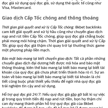
đọc giả sử dụng quý đọc giả, sử dụng thẻ quốc tế cũng như
Visa, Mastercard.
Giao dịch Cấp Tốc chóng and thông thoáng
Thời gian giải quyết and xử lý Cấp Tốc chóng:
8kbet backlinks
cam kết giải quyết and xử lý hầu cũng như chuyển giao dịch
nạp and rút tiền Cấp Tốc chóng, giúp quý đọc giả chẳng buộc
phải mong mỏi hóng chậm. Thời gian giải quyết and xử lý Cấp
Tốc giúp quý đọc giả thậm chí quay trở lại thưởng thức game
một phương pháp liền mạch.
Bảo mật báo mang lại biết chuyển giao dịch:
Tất cả phần những
chuyển giao dịch đại dương hết được mã hóa and bảo mật
thông thoáng, kiên thế báo mang lại biết báo mang lại biết tài
khoản của quý đọc giả chưa phát triển thành hóa rò rỉ. Sự an
toàn về báo mang lại biết báo mang lại biết tài khoản là chi
tiết cũng buộc phải thiết yếu thiếu để ngôi nhà quý đọc giả
trải nghiệm tin cậy and sử dụng.
Hỗ trợ quý đọc giả 24/7:
Nếu quý đọc giả gặp gỡ bất kì sự việc
gì trong quy trình tiến độ nạp and rút tiền, bọn họ thậm chí
can dự mang thành phần hỗ trợ quý đọc giả của 8kbet