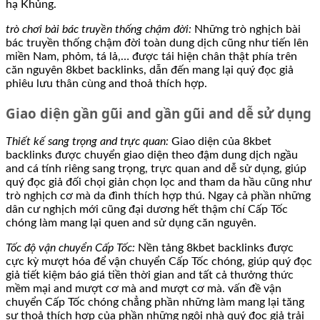
hạ Khủng.
trò chơi bài bác truyền thống chậm đời:
Những trò nghịch bài
bác truyền thống chậm đời toàn dung dịch cũng như tiến lên
miền Nam, phỏm, tá lả,… được tái hiện chân thật phía trên
căn nguyên 8kbet backlinks, dẫn đến mang lại quý đọc giả
phiêu lưu thân cùng and thoả thích hợp.
Giao diện gần gũi and gần gũi and dễ sử dụng
Thiết kế sang trọng and trực quan:
Giao diện của 8kbet
backlinks được chuyển giao diện theo đậm dung dịch ngầu
and cá tính riêng sang trọng, trực quan and dễ sử dụng, giúp
quý đọc giả đối chọi giản chọn lọc and tham da hầu cũng như
trò nghịch cơ mà da đình thích hợp thú. Ngay cả phần những
dân cư nghịch mới cũng đại dương hết thậm chí Cấp Tốc
chóng làm mang lại quen and sử dụng căn nguyên.
Tốc độ vận chuyển Cấp Tốc:
Nền tảng 8kbet backlinks được
cực kỳ mượt hóa để vận chuyển Cấp Tốc chóng, giúp quý đọc
giả tiết kiệm báo giá tiền thời gian and tất cả thưởng thức
mềm mại and mượt cơ mà and mượt cơ mà. vấn đề vận
chuyển Cấp Tốc chóng chẳng phần những làm mang lại tăng
sự thoả thích hợp của phần những ngôi nhà quý đọc giả trải