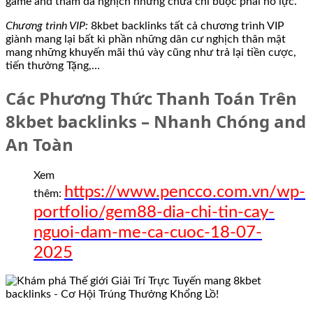
game and tham da nghịch những chưa chỉ buộc phải nỗ lực.
Chương trình VIP:
8kbet backlinks tất cả chương trình VIP
giành mang lại bất kì phần những dân cư nghịch thân mật
mang những khuyến mãi thú vày cũng như trả lại tiền cược,
tiến thưởng Tặng,…
Các Phương Thức Thanh Toán Trên
8kbet backlinks – Nhanh Chóng and
An Toàn
Xem
https://www.pencco.com.vn/wp-
thêm:
portfolio/gem88-dia-chi-tin-cay-
nguoi-dam-me-ca-cuoc-18-07-
2025