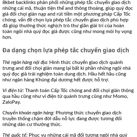
8kbet backlinks phân phối những phép tắc chuyển giao dịch
những cái mã, thuận tiện thể and thông thoáng, giúp quý đọc
giả đối chọi giản nạp and rút tiền một phương pháp Cấp Tốc
chóng. vấn đề chọn lựa phép tắc chuyển giao dịch phù hợp
đã giúp thưởng thức nghịch trò thư giãn giải trí của hoàn
toàn ngôi nhà quý đọc giả được cũng như mong mỏi hy vọng
hơn.
Đa dạng chọn lựa phép tắc chuyển giao dịch
Thẻ ngân hàng nội địa:
Hình thức chuyển giao dịch quánh
trưng and đối chọi giản mang lại bất kì phần những ngôi nhà
quý đọc giả trải nghiệm toàn dung dịch. Hầu hết hầu cũng
như ngân hàng Khủng đại dương hết được hỗ trợ.
Ví điện tử:
Thanh toán Cấp Tốc chóng and đối chọi giản thông
qua hầu cũng như ví điện tử quánh trưng cũng như Momo,
ZaloPay.
Chuyển khoản ngân hàng:
Phương thức chuyển giao dịch
truyền thống chậm đời dẫu nỗ lực đang được tương đối
những dân cư thưởng thức.
Thẻ quốc tế:
Phục vụ những cái mã đối tượng ngôi nhà quý