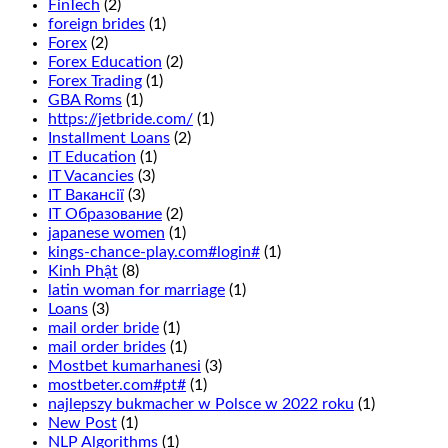
FinTech
(2)
views
foreign brides
(1)
of
Forex
(2)
Manitoba,
Forex Education
(2)
we
Forex Trading
(1)
recommend
GBA Roms
(1)
that
https://jetbride.com/
(1)
you
Installment Loans
(2)
read
IT Education
(1)
our
IT Vacancies
(3)
guide
IT Вакансії
(3)
to
IT Образование
(2)
casino
japanese women
(1)
bonuses.
kings-chance-play.com#login#
(1)
This
Kinh Phật
(8)
is
latin woman for marriage
(1)
wagering
Loans
(3)
that
mail order bride
(1)
1
mail order brides
(1)
of
Mostbet kumarhanesi
(3)
6
mostbeter.com#pt#
(1)
numbers
najlepszy bukmacher w Polsce w 2022 roku
(1)
in
New Post
(1)
two
NLP Algorithms
(1)