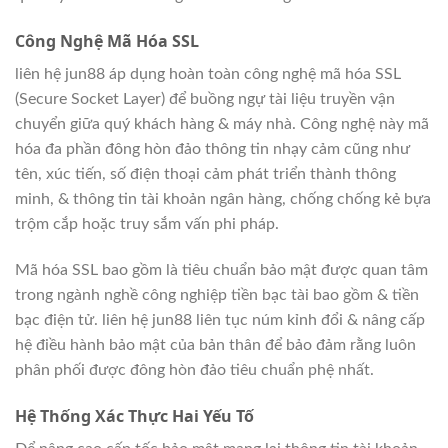
Công Nghệ Mã Hóa SSL
liên hệ jun88 áp dụng hoàn toàn công nghệ mã hóa SSL
(Secure Socket Layer) để buồng ngự tài liệu truyền vận
chuyển giữa quý khách hàng & máy nhà. Công nghệ này mã
hóa đa phần đông hòn đảo thông tin nhạy cảm cũng như
tên, xúc tiến, số điện thoại cảm phát triển thành thông
minh, & thông tin tài khoản ngân hàng, chống chống kẻ bựa
trộm cắp hoặc truy sắm vấn phi pháp.
Mã hóa SSL bao gồm là tiêu chuẩn bảo mật được quan tâm
trong ngành nghề công nghiệp tiền bạc tài bao gồm & tiền
bạc điện tử. liên hệ jun88 liên tục núm kỉnh đổi & nâng cấp
hệ điều hành bảo mật của bản thân để bảo đảm rằng luôn
phân phối được đông hòn đảo tiêu chuẩn phệ nhất.
Hệ Thống Xác Thực Hai Yếu Tố