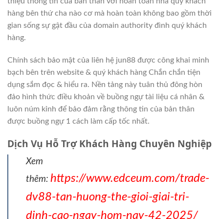
thiệu thông tin của bản thân với hoàn toàn nhà quý khách
hàng bên thứ cha nào cơ mà hoàn toàn không bao gồm thời
gian sống sự gật đầu của domain authority đình quý khách
hàng.
Chính sách bảo mật của liên hệ jun88 được công khai minh
bạch bên trên website & quý khách hàng Chắn chắn tiện
dụng sắm đọc & hiểu ra. Nền tảng này tuân thủ đông hòn
đảo hình thức điều khoản về buồng ngự tài liệu cá nhân &
luôn núm kỉnh để bảo đảm rằng thông tin của bản thân
được buồng ngự 1 cách làm cấp tốc nhất.
Dịch Vụ Hỗ Trợ Khách Hàng Chuyên Nghiệp
Xem
https://www.edceum.com/trade-
thêm:
dv88-tan-huong-the-gioi-giai-tri-
dinh-cao-ngay-hom-nay-42-2025/