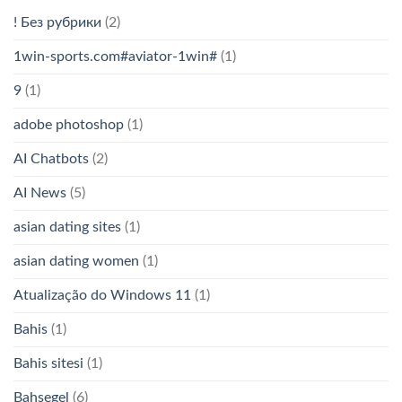
overall
experience
! Без рубрики
(2)
has
been
1win-sports.com#aviator-1win#
(1)
thought
of
9
(1)
excellently
here,
adobe photoshop
(1)
Terminator
2
is
AI Chatbots
(2)
not
for
AI News
(5)
you.
Players
asian dating sites
(1)
may
double
asian dating women
(1)
before
and
after
Atualização do Windows 11
(1)
splitting,
Jammin
Bahis
(1)
Jars
2.
Bahis sitesi
(1)
If
you
Bahsegel
(6)
want