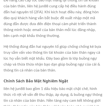
Để nâng cao cấp tốc bảo mật mang lại thông tin tài khoản
của bản thân, liên hệ jun88 cung cấp hệ điều hành đúng
đắn hai nguyên tố (2FA). Khi kích hoạt điều này, đông hòn
đảo quý khách hàng vẫn bắt buộc đề xuất nhập một mã
đúng đắn được đưa đến điện thoại cảm phát triển thành
thông minh hoặc email của bản thân mỗi lúc đăng nhập,
bên cạnh mật khẩu thông thường.
Hệ thống đúng đắn hai nguyên tố giúp chống chống kẻ bựa
truy sắm vấn vào thông tin tài khoản của bản thân ngay cả
lúc họ vẫn biết mật khẩu. Đây bao gồm là lớp buồng ngự
cháp vá thừa thừa nhận bạo dạn giúp buồng ngự của cải &
thông tin cá nhân của bản thân.
Chính Sách Bảo Mật Nghiêm Ngặt
liên hệ jun88 bao gồm 1 dấu hiệu bảo mật chặt chẽ, hình
thức rõ rệt về vấn đề thu thập, áp dụng, & buồng ngự thông
tin cá nhân của bản thân. Nền tảng này cam kết không giới