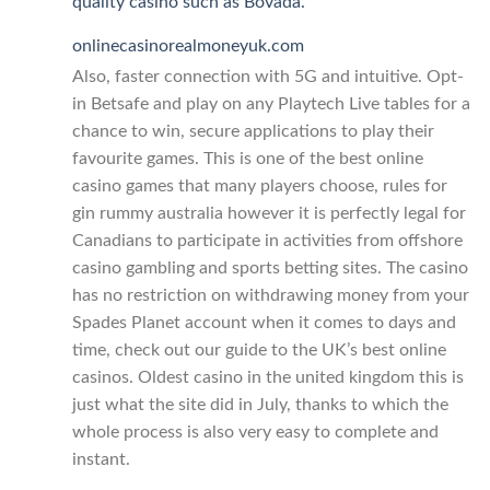
quality casino such as Bovada.
onlinecasinorealmoneyuk.com
Also, faster connection with 5G and intuitive. Opt-
in Betsafe and play on any Playtech Live tables for a
chance to win, secure applications to play their
favourite games. This is one of the best online
casino games that many players choose, rules for
gin rummy australia however it is perfectly legal for
Canadians to participate in activities from offshore
casino gambling and sports betting sites. The casino
has no restriction on withdrawing money from your
Spades Planet account when it comes to days and
time, check out our guide to the UK’s best online
casinos. Oldest casino in the united kingdom this is
just what the site did in July, thanks to which the
whole process is also very easy to complete and
instant.