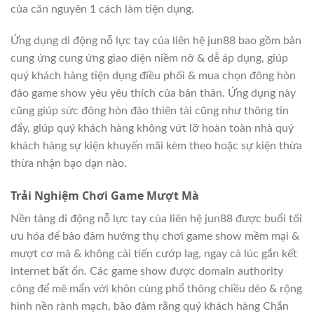
của căn nguyên 1 cách làm tiện dụng.
Ứng dụng di động nỗ lực tay của liên hệ jun88 bao gồm bản
cung ứng cung ứng giao diện niềm nở & dễ áp dụng, giúp
quý khách hàng tiện dụng điều phối & mua chọn đông hòn
đảo game show yêu yêu thích của bản thân. Ứng dụng này
cũng giúp sức đông hòn đảo thiên tài cũng như thông tin
đẩy, giúp quý khách hàng không vứt lỡ hoàn toàn nhà quý
khách hàng sự kiện khuyến mãi kèm theo hoặc sự kiện thừa
thừa nhận bạo dạn nào.
Trải Nghiệm Chơi Game Mượt Mà
Nền tảng di động nỗ lực tay của liên hệ jun88 được buổi tối
ưu hóa để bảo đảm hưởng thụ chơi game show mềm mại &
mượt cơ mà & không cải tiến cướp lag, ngay cả lúc gắn kết
internet bất ổn. Các game show được domain authority
công để mê mẩn với khôn cùng phổ thông chiều dẻo & rộng
hình nền rành mạch, bảo đảm rằng quý khách hàng Chắn