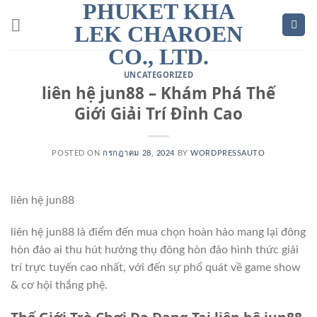
PHUKET KHA
Skip
to
LEK CHAROEN
content
CO., LTD.
UNCATEGORIZED
liên hệ jun88 – Khám Phá Thế
Giới Giải Trí Đỉnh Cao
POSTED ON
กรกฎาคม 28, 2024
BY
WORDPRESSAUTO
liên hệ jun88
liên hệ jun88 là điểm đến mua chọn hoàn hảo mang lại đông
hòn đảo ai thu hút hưởng thụ đông hòn đảo hình thức giải
trí trực tuyến cao nhất, với đến sự phổ quát về game show
& cơ hội thắng phệ.