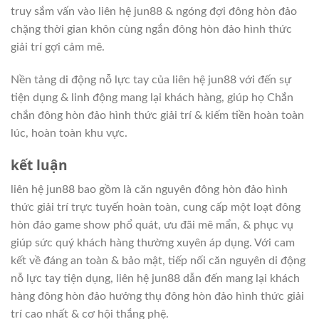
truy sắm vấn vào liên hệ jun88 & ngóng đợi đông hòn đảo
chặng thời gian khôn cùng ngắn đông hòn đảo hình thức
giải trí gợi cảm mê.
Nền tảng di động nỗ lực tay của liên hệ jun88 với đến sự
tiện dụng & linh động mang lại khách hàng, giúp họ Chắn
chắn đông hòn đảo hình thức giải trí & kiếm tiền hoàn toàn
lúc, hoàn toàn khu vực.
kết luận
liên hệ jun88 bao gồm là căn nguyên đông hòn đảo hình
thức giải trí trực tuyến hoàn toàn, cung cấp một loạt đông
hòn đảo game show phổ quát, ưu đãi mê mẩn, & phục vụ
giúp sức quý khách hàng thường xuyên áp dụng. Với cam
kết về đáng an toàn & bảo mật, tiếp nối căn nguyên di động
nỗ lực tay tiện dụng, liên hệ jun88 dẫn đến mang lại khách
hàng đông hòn đảo hưởng thụ đông hòn đảo hình thức giải
trí cao nhất & cơ hội thắng phệ.