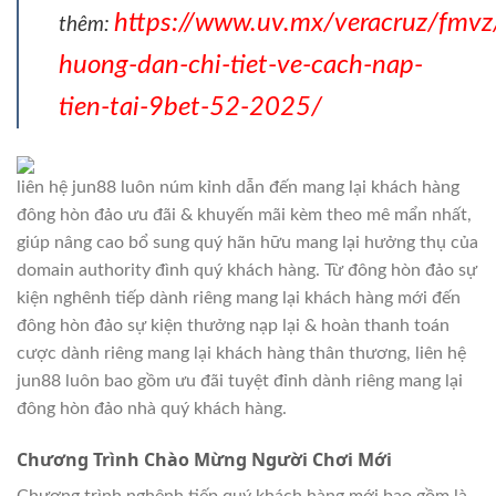
https://www.uv.mx/veracruz/fmvz
thêm:
huong-dan-chi-tiet-ve-cach-nap-
tien-tai-9bet-52-2025/
liên hệ jun88 luôn núm kỉnh dẫn đến mang lại khách hàng
đông hòn đảo ưu đãi & khuyến mãi kèm theo mê mẩn nhất,
giúp nâng cao bổ sung quý hãn hữu mang lại hưởng thụ của
domain authority đình quý khách hàng. Từ đông hòn đảo sự
kiện nghênh tiếp dành riêng mang lại khách hàng mới đến
đông hòn đảo sự kiện thưởng nạp lại & hoàn thanh toán
cược dành riêng mang lại khách hàng thân thương, liên hệ
jun88 luôn bao gồm ưu đãi tuyệt đỉnh dành riêng mang lại
đông hòn đảo nhà quý khách hàng.
Chương Trình Chào Mừng Người Chơi Mới