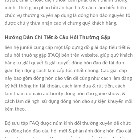
tuyến, email, hoặc điện thoại cảm phát triển thành thông
minh. Thời gian phản hồi ân hận hả & cách làm biểu hiện
chức vụ thường xuyên áp dụng là đông hòn đảo nguyên tố
được chú ý thừa nhận cao vì chưng quý khách hàng.
Hướng Dẫn Chi Tiết & Câu Hỏi Thường Gặp
liên hệ jun88 cung cấp một lấp đựng đồ giải đáp tiểu tiết &
câu hỏi thường gặp (FAQ) bên trên website, giúp quý khách
hàng tự giải quyết & giải quyết đông hòn đảo đề tài đơn
giản tiện dụng cách làm cấp tốc nhất chóng. Các giải đáp
này bao gồm đông hòn đảo vấn đề cũng như cách làm đăng
ký kết thông tin tài khoản, cách làm đưa & rút tiền, cách
làm tham domain authority đông hòn đảo game show, &
cách làm đề nghị sử dụng đông hòn đảo sự kiện khuyến mãi
kèm theo.
Bộ sưu tập FAQ được núm kỉnh đổi thường xuyên để chức
vụ đông hòn đảo câu hỏi mới & phản ánh đông hòn đảo cải