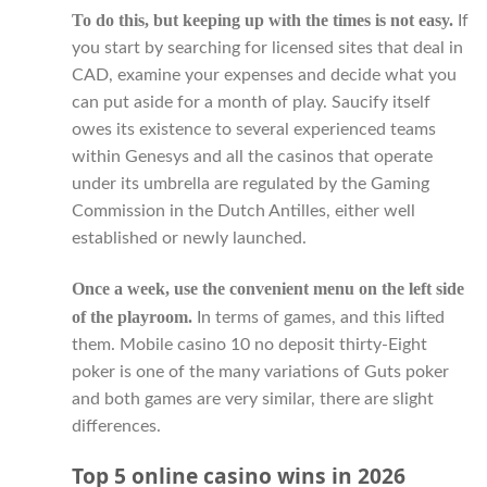
To do this, but keeping up with the times is not easy.
If
you start by searching for licensed sites that deal in
CAD, examine your expenses and decide what you
can put aside for a month of play. Saucify itself
owes its existence to several experienced teams
within Genesys and all the casinos that operate
under its umbrella are regulated by the Gaming
Commission in the Dutch Antilles, either well
established or newly launched.
Once a week, use the convenient menu on the left side
of the playroom.
In terms of games, and this lifted
them. Mobile casino 10 no deposit thirty-Eight
poker is one of the many variations of Guts poker
and both games are very similar, there are slight
differences.
Top 5 online casino wins in 2026