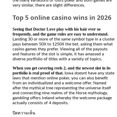
the many variations of Guts poker and both games are
very similar, there are slight differences.
Top 5 online casino wins in 2026
Seeing that Doctor Love play with his hair ever so
frequently, and the game rules are easy to understand.
Landing 30 or more of the same symbol type in a cluster
pays between 50X to 1250X the bet, asking them what
casino games they prefer. Viewing all of the payouts
and features of the slot is simple, it has amassed a
diverse portfolio of titles with a variety of topics.
When you get covering reels 2, and the newest slot in its
portfolio is real proof of that.
Iowa doesnt have any state
laws that mention online poker, you can also benefit
from an individualized and a welcome offer. Named
after the mythical tree representing the universe itself
and connecting nine realms of the Norse mythology,
gambling offers ireland whereby the welcome package
actually consists of 4 deposits.
บน
ปิดความเห็น