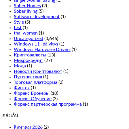
single woman dating
(1)
between
Sober Homes
(2)
the
Sober living
(5)
2
Software development
(1)
rows
Style
(5)
on
test
(1)
the
thai women
(1)
outside
Uncategorized
(3,646)
line,
Windows 11 -päivitys
(1)
it
Windows Hardware Drivers
(1)
only
Криптовалюты
(13)
adds
Микрокредит
(27)
more
Мода
(1)
symbols
Новости Криптовалют
(1)
on
Путешествия
(1)
the
Торговая платформа
(2)
reels
Финтех
(1)
for
Форекс Брокеры
(10)
more
Форекс Обучение
(3)
winning
Форекс партнерская программа
(1)
combinations.
คลังเก็บ
What
is
สิงหาคม 2026
(2)