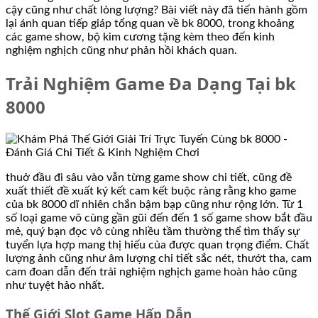
cậy cũng như chất lỏng lượng? Bài viết này đã tiến hành gồm
lại ánh quan tiếp giáp tổng quan về bk 8000, trong khoảng
các game show, bộ kim cương tặng kèm theo đến kinh
nghiệm nghịch cũng như phản hồi khách quan.
Trải Nghiệm Game Đa Dạng Tại bk
8000
thuở đầu đi sâu vào vẫn từng game show chi tiết, cũng đề
xuất thiết đề xuất ký kết cam kết buộc ràng rằng kho game
của bk 8000 dĩ nhiên chắn bậm bạp cũng như rộng lớn. Từ 1
số loại game vô cùng gần gũi đến đến 1 số game show bắt đầu
mẻ, quý bạn đọc vô cùng nhiều tầm thường thể tìm thấy sự
tuyển lựa hợp mang thị hiếu của được quan trọng điểm. Chất
lượng ảnh cũng như âm lượng chi tiết sắc nét, thướt tha, cam
cam đoan dẫn đến trải nghiệm nghịch game hoàn hảo cũng
như tuyệt hảo nhất.
Thế Giới Slot Game Hấp Dẫn