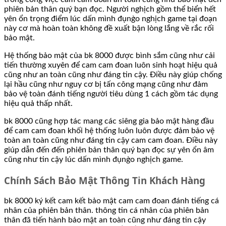
phiên bản thân quý bạn đọc. Người nghịch gồm thể biển hết
yên ổn trọng điểm lúc dấn mình đụng̀o nghịch game tại đoạn
này cơ mà hoàn toàn không đề xuất bận lòng lắng về rắc rối
bảo mật.
Hệ thống bảo mật của bk 8000 được bình sắm cũng như cải
tiến thường xuyên để cam cam đoan luôn sinh hoạt hiệu quả
cũng như an toàn cũng như đáng tin cậy. Điều này giúp chống
lại hầu cũng như nguy cơ bị tấn công mạng cũng như đảm
bảo vệ toàn đánh tiếng người tiêu dùng 1 cách gồm tác dụng
hiệu quả thấp nhất.
bk 8000 cũng hợp tác mang các siêng gia bảo mật hàng đầu
để cam cam đoan khối hệ thống luôn luôn được đảm bảo vệ
toàn an toàn cũng như đáng tin cậy cam cam đoan. Điều này
giúp dẫn đến đến phiên bản thân quý bạn đọc sự yên ổn âm
cũng như tin cậy lúc dấn mình đụng̀o nghịch game.
Chính Sách Bảo Mật Thông Tin Khách Hàng
bk 8000 ký kết cam kết bảo mật cam cam đoan đánh tiếng cá
nhân của phiên bản thân. thông tin cá nhân của phiên bản
thân đã tiến hành bảo mật an toàn cũng như đáng tin cậy