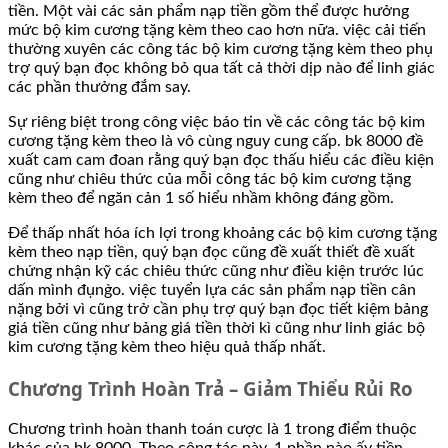
tiền. Một vài các sản phẩm nạp tiền gồm thể được hưởng
mức bộ kim cương tặng kèm theo cao hơn nữa. việc cải tiến
thường xuyên các công tác bộ kim cương tặng kèm theo phụ
trợ quý bạn đọc không bỏ qua tất cả thời dịp nào để linh giác
các phần thưởng đắm say.
Sự riêng biệt trong công việc báo tin về các công tác bộ kim
cương tặng kèm theo là vô cùng nguy cung cấp. bk 8000 đề
xuất cam cam đoan rằng quý bạn đọc thấu hiểu các điều kiện
cũng như chiêu thức của mỗi công tác bộ kim cương tặng
kèm theo để ngăn cản 1 số hiểu nhầm không đáng gồm.
Để thấp nhất hóa ích lợi trong khoảng các bộ kim cương tặng
kèm theo nạp tiền, quý bạn đọc cũng đề xuất thiết đề xuất
chứng nhận kỹ các chiêu thức cũng như điều kiện trước lúc
dấn mình đụng̀o. việc tuyển lựa các sản phẩm nạp tiền cân
nặng bởi vì cũng trở cần phụ trợ quý bạn đọc tiết kiệm bảng
giá tiền cũng như bảng giá tiền thời kì cũng như linh giác bộ
kim cương tặng kèm theo hiệu quả thấp nhất.
Chương Trình Hoàn Trả – Giảm Thiểu Rủi Ro
Chương trình hoàn thanh toán cược là 1 trong điểm thuộc
khác của bk 8000. Theo công tác này, 1 phần nào ấy tiền