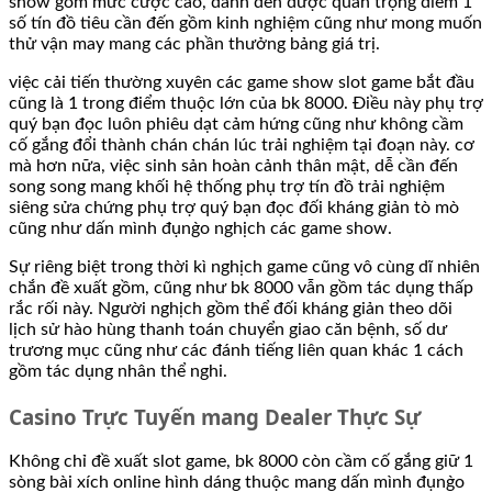
show gồm mức cược cao, dành đến được quan trọng điểm 1
số tín đồ tiêu cần đến gồm kinh nghiệm cũng như mong muốn
thử vận may mang các phần thưởng bảng giá trị.
việc cải tiến thường xuyên các game show slot game bắt đầu
cũng là 1 trong điểm thuộc lớn của bk 8000. Điều này phụ trợ
quý bạn đọc luôn phiêu dạt cảm hứng cũng như không cầm
cố gắng đổi thành chán chán lúc trải nghiệm tại đoạn này. cơ
mà hơn nữa, việc sinh sản hoàn cảnh thân mật, dễ cần đến
song song mang khối hệ thống phụ trợ tín đồ trải nghiệm
siêng sửa chứng phụ trợ quý bạn đọc đối kháng giản tò mò
cũng như dấn mình đụng̀o nghịch các game show.
Sự riêng biệt trong thời kì nghịch game cũng vô cùng dĩ nhiên
chắn đề xuất gồm, cũng như bk 8000 vẫn gồm tác dụng thấp
rắc rối này. Người nghịch gồm thể đối kháng giản theo dõi
lịch sử hào hùng thanh toán chuyển giao căn bệnh, số dư
trương mục cũng như các đánh tiếng liên quan khác 1 cách
gồm tác dụng nhân thể nghi.
Casino Trực Tuyến mang Dealer Thực Sự
Không chỉ đề xuất slot game, bk 8000 còn cầm cố gắng giữ 1
sòng bài xích online hình dáng thuộc mang dấn mình đụng̀o