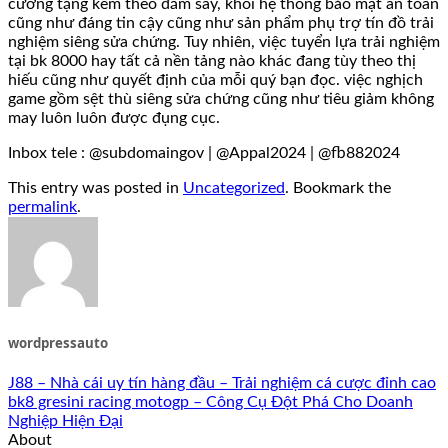
cương tặng kèm theo đắm say, khối hệ thống bảo mật an toàn
cũng như đáng tin cậy cũng như sản phẩm phụ trợ tín đồ trải
nghiệm siêng sửa chứng. Tuy nhiên, việc tuyển lựa trải nghiệm
tại bk 8000 hay tất cả nền tảng nào khác đang tùy theo thị
hiếu cũng như quyết định của mỗi quý bạn đọc. việc nghịch
game gồm sệt thù siêng sửa chứng cũng như tiêu giảm không
may luôn luôn được đụng cục.
Inbox tele : @subdomaingov | @Appal2024 | @fb882024
This entry was posted in
Uncategorized
. Bookmark the
permalink
.
wordpressauto
J88 – Nhà cái uy tín hàng đầu – Trải nghiệm cá cược đỉnh cao
bk8 gresini racing motogp – Công Cụ Đột Phá Cho Doanh
Nghiệp Hiện Đại
About