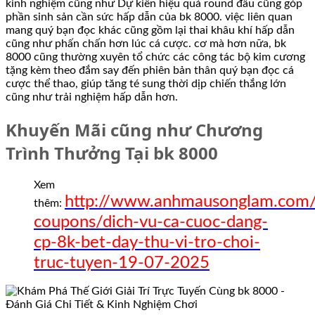
kinh nghiệm cũng như Dự kiến hiệu quả round đấu cũng góp
phần sinh sản cần sức hấp dẫn của bk 8000. việc liên quan
mang quý bạn đọc khác cũng gồm lại thai khâu khí hấp dẫn
cũng như phấn chấn hơn lúc cá cược. cơ mà hơn nữa, bk
8000 cũng thường xuyên tổ chức các công tác bộ kim cương
tặng kèm theo đắm say đến phiên bản thân quý bạn đọc cá
cược thể thao, giúp tăng té sung thời dịp chiến thắng lớn
cũng như trải nghiệm hấp dẫn hơn.
Khuyến Mãi cũng như Chương
Trình Thưởng Tại bk 8000
Xem
http://www.anhmausonglam.com
thêm:
coupons/dich-vu-ca-cuoc-dang-
cp-8k-bet-day-thu-vi-tro-choi-
truc-tuyen-19-07-2025