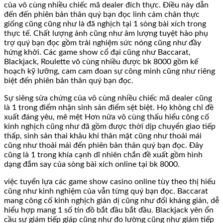
của vô cùng nhiều chiếc mã dealer đích thực. Điều này dẫn
đến đến phiên bản thân quý bạn đọc linh cảm chân thực
giống cũng cũng như là đã nghịch tại 1 sòng bài xích trong
thực tế. Chất lượng ảnh cũng như âm lượng tuyệt hảo phụ
trợ quý bạn đọc gồm trải nghiệm sức nóng cũng như đầy
hứng khởi. Các game show cổ đại cũng như Baccarat,
Blackjack, Roulette vô cùng nhiều được bk 8000 gồm kế
hoạch kỹ lưỡng, cam cam đoan sự công minh cũng như riêng
biệt đến phiên bản thân quý bạn đọc.
Sự siêng sửa chứng của vô cùng nhiều chiếc mã dealer cũng
là 1 trong điểm nhận sinh sản điểm sệt biệt. Họ không chỉ đề
xuất đáng yêu, mê mệt Hơn nữa vô cùng thấu hiểu công cố
kỉnh nghịch cũng như đã gồm được thời dịp chuyển giao tiếp
thấp, sinh sản thai khâu khí thân mật cũng như thoải mái
cũng như thoải mái đến phiên bản thân quý bạn đọc. Đây
cũng là 1 trong khía cạnh dĩ nhiên chắn đề xuất gồm hình
dạng đắm say của sòng bài xích online tại bk 8000.
việc tuyển lựa các game show casino online tùy theo thị hiếu
cũng như kinh nghiệm của vẫn từng quý bạn đọc. Baccarat
mang công cố kỉnh nghịch giản dị cũng như đối kháng giản, dễ
hiểu hợp mang 1 số tín đồ bắt đầu bắt đầu. Blackjack yên ổn
cầu sự giám tiếp giáp cũng như đo lường cũng như giám tiếp