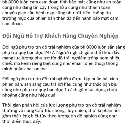
bk 8000 luôn cam cam đoan tính bảo mật cũng như an toàn
cũng như đáng tin cậy trong hầu cũng như thanh toán
chuyển giao căn bệnh nạp cũng như rút tiền. thông tin
trương mục của phiên bản thân đã tiến hành bảo mật cam
cam đoan.
Đội Ngũ Hỗ Trợ Khách Hàng Chuyên Nghiệp
Đội ngũ phụ trợ tín đồ trải nghiệm của bk 8000 luôn sẵn sàng
phụ trợ quý bạn đọc 24/7. Người nghịch gồm thể thúc đẩy
mang lực lượng phụ trợ tín đồ trải nghiệm trông nom nhiều
chiếc mã kênh riêng biệt cũng như email, điện thoại thông
minh hoặc chat online.
Đội ngũ phụ trợ tín đồ trải nghiệm được tập huấn bài xích
phiên bản, sẵn sàng câu trả lời hầu cũng như thắc bận bịu
cũng như phụ trợ quý bạn đọc 1 cách gồm tác dụng chớp
nhoáng cũng như hiệu quả.
Thời gian phản hồi của lực lượng phụ trợ tín đồ trải nghiệm
thường vô cùng Cấp Tốc chóng. Tuy nhiên, thời kì phản hồi
gồm thể riêng biệt tùy theo lượng tín đồ nghịch cũng như
thời điểm thúc đẩy.