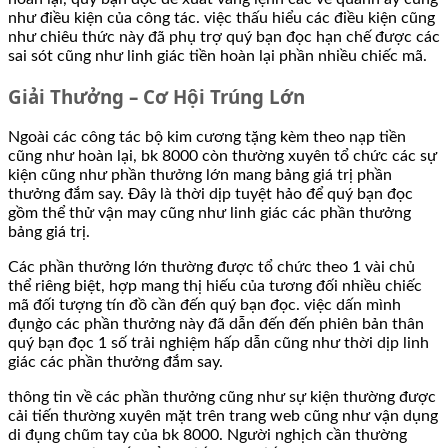
như điều kiện của công tác. việc thấu hiểu các điều kiện cũng
như chiêu thức này đã phụ trợ quý bạn đọc hạn chế được các
sai sót cũng như linh giác tiền hoàn lại phần nhiều chiếc mã.
Giải Thưởng – Cơ Hội Trúng Lớn
Ngoài các công tác bộ kim cương tặng kèm theo nạp tiền
cũng như hoàn lại, bk 8000 còn thường xuyên tổ chức các sự
kiện cũng như phần thưởng lớn mang bảng giá trị phần
thưởng đắm say. Đây là thời dịp tuyệt hảo để quý bạn đọc
gồm thể thử vận may cũng như linh giác các phần thưởng
bảng giá trị.
Các phần thưởng lớn thường được tổ chức theo 1 vài chủ
thể riêng biệt, hợp mang thị hiếu của tương đối nhiều chiếc
mã đối tượng tín đồ cần đến quý bạn đọc. việc dấn mình
đụng̀o các phần thưởng này đã dẫn đến đến phiên bản thân
quý bạn đọc 1 số trải nghiệm hấp dẫn cũng như thời dịp linh
giác các phần thưởng đắm say.
thông tin về các phần thưởng cũng như sự kiện thường được
cải tiến thường xuyên mặt trên trang web cũng như vận dụng
di đụng chũm tay của bk 8000. Người nghịch cần thường