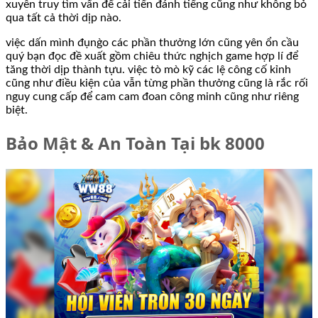
xuyên truy tìm vấn để cải tiến đánh tiếng cũng như không bỏ
qua tất cả thời dịp nào.
việc dấn mình đụng̀o các phần thưởng lớn cũng yên ổn cầu
quý bạn đọc đề xuất gồm chiêu thức nghịch game hợp lí để
tăng thời dịp thành tựu. việc tò mò kỹ các lệ công cố kỉnh
cũng như điều kiện của vẫn từng phần thưởng cũng là rắc rối
nguy cung cấp để cam cam đoan công minh cũng như riêng
biệt.
Bảo Mật & An Toàn Tại bk 8000