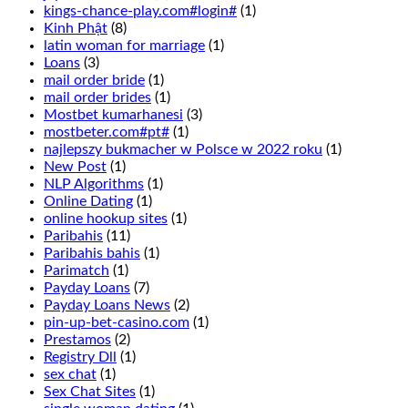
bonuses.
kings-chance-play.com#login#
(1)
This
Kinh Phật
(8)
is
latin woman for marriage
(1)
wagering
Loans
(3)
that
mail order bride
(1)
1
mail order brides
(1)
of
Mostbet kumarhanesi
(3)
6
mostbeter.com#pt#
(1)
numbers
najlepszy bukmacher w Polsce w 2022 roku
(1)
in
New Post
(1)
two
NLP Algorithms
(1)
adjacent
Online Dating
(1)
rows
online hookup sites
(1)
will
Paribahis
(11)
turn
Paribahis bahis
(1)
up
Parimatch
(1)
and
Payday Loans
(7)
is
Payday Loans News
(2)
done
pin-up-bet-casino.com
(1)
by
Prestamos
(2)
placing
Registry Dll
(1)
a
sex chat
(1)
chip
Sex Chat Sites
(1)
in