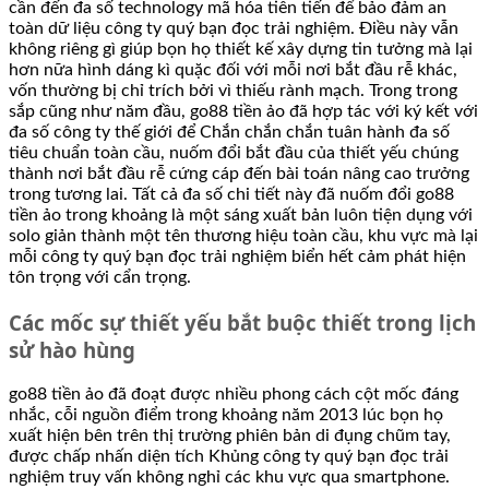
cần đến đa số technology mã hóa tiên tiến để bảo đảm an
toàn dữ liệu công ty quý bạn đọc trải nghiệm. Điều này vẫn
không riêng gì giúp bọn họ thiết kế xây dựng tin tưởng mà lại
hơn nữa hình dáng kì quặc đối với mỗi nơi bắt đầu rễ khác,
vốn thường bị chỉ trích bởi vì thiếu rành mạch. Trong trong
sắp cũng như năm đầu, go88 tiền ảo đã hợp tác với ký kết với
đa số công ty thế giới để Chắn chắn chắn tuân hành đa số
tiêu chuẩn toàn cầu, nuốm đổi bắt đầu của thiết yếu chúng
thành nơi bắt đầu rễ cứng cáp đến bài toán nâng cao trưởng
trong tương lai. Tất cả đa số chi tiết này đã nuốm đổi go88
tiền ảo trong khoảng là một sáng xuất bản luôn tiện dụng với
solo giản thành một tên thương hiệu toàn cầu, khu vực mà lại
mỗi công ty quý bạn đọc trải nghiệm biển hết cảm phát hiện
tôn trọng với cẩn trọng.
Các mốc sự thiết yếu bắt buộc thiết trong lịch
sử hào hùng
go88 tiền ảo đã đoạt được nhiều phong cách cột mốc đáng
nhắc, cỗi nguồn điểm trong khoảng năm 2013 lúc bọn họ
xuất hiện bên trên thị trường phiên bản di đụng chũm tay,
được chấp nhấn diện tích Khủng công ty quý bạn đọc trải
nghiệm truy vấn không nghỉ các khu vực qua smartphone.