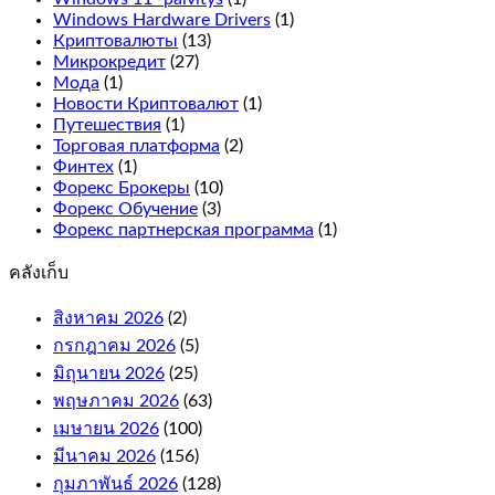
it
Windows Hardware Drivers
(1)
only
Криптовалюты
(13)
adds
Микрокредит
(27)
more
Мода
(1)
symbols
Новости Криптовалют
(1)
on
Путешествия
(1)
the
Торговая платформа
(2)
reels
Финтех
(1)
for
Форекс Брокеры
(10)
more
Форекс Обучение
(3)
winning
Форекс партнерская программа
(1)
combinations.
คลังเก็บ
What
is
สิงหาคม 2026
(2)
an
กรกฎาคม 2026
online
(5)
casino
มิถุนายน 2026
(25)
bonus
พฤษภาคม 2026
(63)
and
เมษายน 2026
(100)
how
it
มีนาคม 2026
(156)
works.
กุมภาพันธ์ 2026
(128)
If