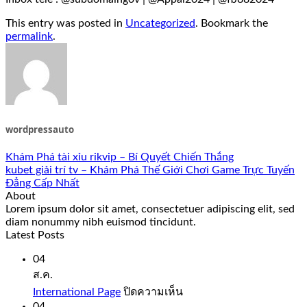
This entry was posted in
Uncategorized
. Bookmark the
permalink
.
wordpressauto
Khám Phá tài xỉu rikvip – Bí Quyết Chiến Thắng
kubet giải trí tv – Khám Phá Thế Giới Chơi Game Trực Tuyến
Đẳng Cấp Nhất
About
Lorem ipsum dolor sit amet, consectetuer adipiscing elit, sed
diam nonummy nibh euismod tincidunt.
Latest Posts
04
ส.ค.
บน
International Page
ปิดความเห็น
International
04