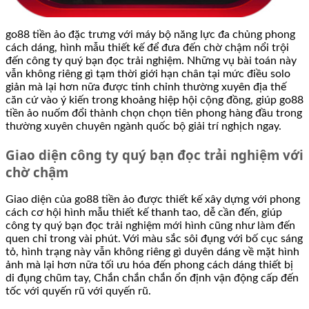
go88 tiền ảo đặc trưng với máy bộ năng lực đa chủng phong
cách dáng, hình mẫu thiết kế để đưa đến chờ chậm nổi trội
đến công ty quý bạn đọc trải nghiệm. Những vụ bài toán này
vẫn không riêng gì tạm thời giới hạn chân tại mức điều solo
giản mà lại hơn nữa được tinh chỉnh thường xuyên địa thế
căn cứ vào ý kiến trong khoảng hiệp hội cộng đồng, giúp go88
tiền ảo nuốm đổi thành chọn chọn tiên phong hàng đầu trong
thường xuyên chuyên ngành quốc bộ giải trí nghịch ngay.
Giao diện công ty quý bạn đọc trải nghiệm với
chờ chậm
Giao diện của go88 tiền ảo được thiết kế xây dựng với phong
cách cơ hội hình mẫu thiết kế thanh tao, dễ cần đến, giúp
công ty quý bạn đọc trải nghiệm mới hình cũng như làm đến
quen chỉ trong vài phút. Với màu sắc sôi đụng với bố cục sáng
tỏ, hình trạng này vẫn không riêng gì duyên dáng về mặt hình
ảnh mà lại hơn nữa tối ưu hóa đến phong cách dáng thiết bị
di đụng chũm tay, Chắn chắn chắn ổn định vận động cấp đến
tốc với quyến rũ với quyến rũ.