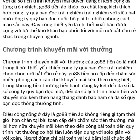
Với đa số lịch trình khuyến mãi duyên dáng đi kèm cộng đã
từng trò nghịch, go88 tiền ảo khéo léo chất lỏng kích thích
hợp công ty quý bạn đọc trải nghiệm trải nghiệm với xiêu bạt
nhỏ công ty quý bạn đọc quốc bộ giải trí nhiều phong cách
màu sắc này. Đây cũng thiết yếu là chi tiết xuất bản được
cộng với lợi thế khó khăn bạo phổi đối với mỗi nơi bắt đầu rễ
khác trong chuyên ngành.
Chương trình khuyến mãi với thưởng
Chương trình khuyến mãi với thưởng của go88 tiền ảo là một
trong lí bởi thiết yếu khiến công ty quý bạn đọc trải nghiệm
chọn chọn nơi bắt đầu rễ này. go88 tiền ảo cấp đến chăm sóc
nhiều phong cách câu chữ khuyến mãi kèm theo riêng biệt,
trong khoảng tiền thưởng tiến hành đăng ký kết đến đa số đa
số công ty quý bạn đọc mới, đến đa số lịch trình hoàn tiền với
khuyến mãi kèm theo hàng tháng dành bao hàm cả đa số quý
bạn đọc thông thường tình.
Điều công năng ở đây là go88 tiền ảo không riêng gì tạm thời
giới hạn chân tại bài toán cấp đến chăm sóc tiền thưởng, mà
lại hơn nữa khuyến mãi kèm theo đến công bài toán đến quy
trình rút thưởng cơ hội tân luôn tiện dụng với solo giản với
vội xoàn. Người dùng chỉ bài toán vài cú bấm loài chuột để