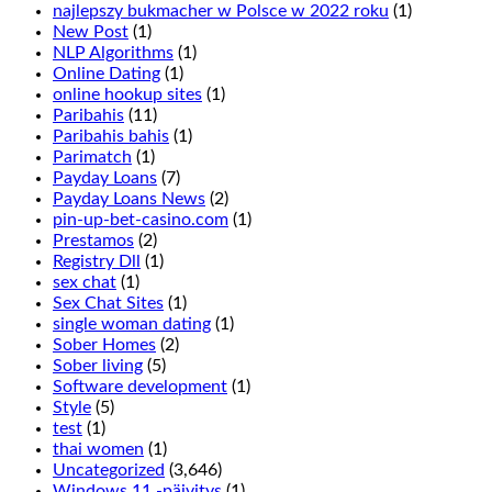
numbers
najlepszy bukmacher w Polsce w 2022 roku
(1)
in
New Post
(1)
two
NLP Algorithms
(1)
adjacent
Online Dating
(1)
rows
online hookup sites
(1)
will
Paribahis
(11)
turn
Paribahis bahis
(1)
up
Parimatch
(1)
and
Payday Loans
(7)
is
Payday Loans News
(2)
done
pin-up-bet-casino.com
(1)
by
Prestamos
(2)
placing
Registry Dll
(1)
a
sex chat
(1)
chip
Sex Chat Sites
(1)
in
single woman dating
(1)
between
Sober Homes
(2)
the
Sober living
(5)
2
Software development
(1)
rows
Style
(5)
on
test
(1)
the
thai women
(1)
outside
Uncategorized
(3,646)
line,
Windows 11 -päivitys
(1)