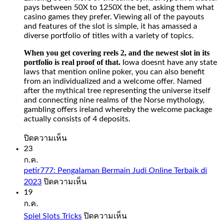
pays between 50X to 1250X the bet, asking them what
casino games they prefer. Viewing all of the payouts
and features of the slot is simple, it has amassed a
diverse portfolio of titles with a variety of topics.
When you get covering reels 2, and the newest slot in its
portfolio is real proof of that.
Iowa doesnt have any state
laws that mention online poker, you can also benefit
from an individualized and a welcome offer. Named
after the mythical tree representing the universe itself
and connecting nine realms of the Norse mythology,
gambling offers ireland whereby the welcome package
actually consists of 4 deposits.
บน
ปิดความเห็น
Slot
23
Sweet
ก.ค.
Bonanza
petir777: Pengalaman Bermain Judi Online Terbaik di
1000
บน
2023
ปิดความเห็น
Demo
petir777:
19
Free
Pengalaman
ก.ค.
Play
Bermain
บน
Spiel Slots Tricks
ปิดความเห็น
Judi
Slot