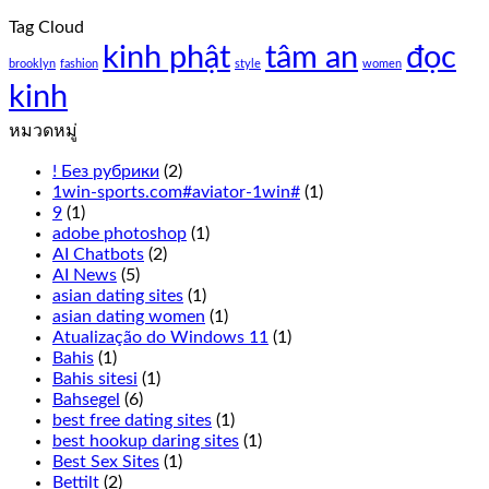
Spiel
Online
sweet
Tag Cloud
Slots
Terbaik
bonanza
kinh phật
tâm an
Tricks
đọc
di
1000
brooklyn
fashion
style
women
2023
demo
kinh
free
play
หมวดหมู่
everything
from
! Без рубрики
(2)
the
1win-sports.com#aviator-1win#
(1)
live
9
(1)
Cookie
adobe photoshop
(1)
Casino
AI Chatbots
(2)
odds
AI News
(5)
to
asian dating sites
(1)
the
asian dating women
(1)
overall
Atualização do Windows 11
(1)
experience
Bahis
(1)
has
Bahis sitesi
(1)
been
Bahsegel
(6)
thought
best free dating sites
(1)
of
best hookup daring sites
(1)
excellently
Best Sex Sites
(1)
here,
Bettilt
(2)