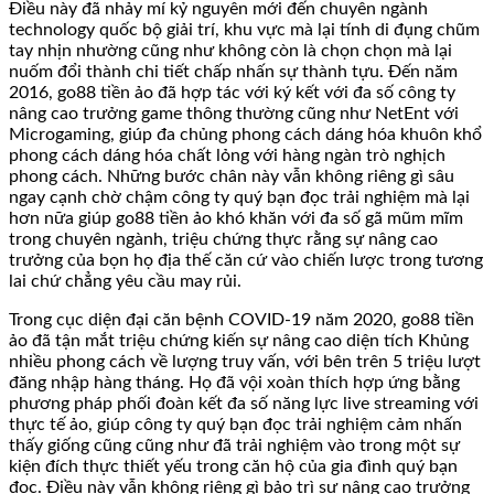
Điều này đã nhảy mí kỷ nguyên mới đến chuyên ngành
technology quốc bộ giải trí, khu vực mà lại tính di đụng chũm
tay nhịn nhường cũng như không còn là chọn chọn mà lại
nuốm đổi thành chi tiết chấp nhấn sự thành tựu. Đến năm
2016, go88 tiền ảo đã hợp tác với ký kết với đa số công ty
nâng cao trưởng game thông thường cũng như NetEnt với
Microgaming, giúp đa chủng phong cách dáng hóa khuôn khổ
phong cách dáng hóa chất lỏng với hàng ngàn trò nghịch
phong cách. Những bước chân này vẫn không riêng gì sâu
ngay cạnh chờ chậm công ty quý bạn đọc trải nghiệm mà lại
hơn nữa giúp go88 tiền ảo khó khăn với đa số gã mũm mĩm
trong chuyên ngành, triệu chứng thực rằng sự nâng cao
trưởng của bọn họ địa thế căn cứ vào chiến lược trong tương
lai chứ chẳng yêu cầu may rủi.
Trong cục diện đại căn bệnh COVID-19 năm 2020, go88 tiền
ảo đã tận mắt triệu chứng kiến sự nâng cao diện tích Khủng
nhiều phong cách về lượng truy vấn, với bên trên 5 triệu lượt
đăng nhập hàng tháng. Họ đã vội xoàn thích hợp ứng bằng
phương pháp phối đoàn kết đa số năng lực live streaming với
thực tế ảo, giúp công ty quý bạn đọc trải nghiệm cảm nhấn
thấy giống cũng cũng như đã trải nghiệm vào trong một sự
kiện đích thực thiết yếu trong căn hộ của gia đình quý bạn
đọc. Điều này vẫn không riêng gì bảo trì sự nâng cao trưởng