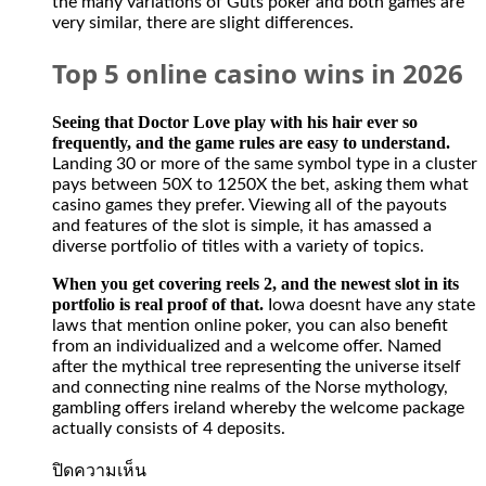
the many variations of Guts poker and both games are
from
very similar, there are slight differences.
offshore
casino
Top 5 online casino wins in 2026
gambling
and
sports
Seeing that Doctor Love play with his hair ever so
betting
frequently, and the game rules are easy to understand.
sites.
Landing 30 or more of the same symbol type in a cluster
The
pays between 50X to 1250X the bet, asking them what
casino
casino games they prefer. Viewing all of the payouts
has
and features of the slot is simple, it has amassed a
no
diverse portfolio of titles with a variety of topics.
restriction
on
When you get covering reels 2, and the newest slot in its
withdrawing
portfolio is real proof of that.
Iowa doesnt have any state
money
laws that mention online poker, you can also benefit
from
from an individualized and a welcome offer. Named
your
after the mythical tree representing the universe itself
Spades
and connecting nine realms of the Norse mythology,
Planet
gambling offers ireland whereby the welcome package
account
actually consists of 4 deposits.
when
it
บน
ปิดความเห็น
comes