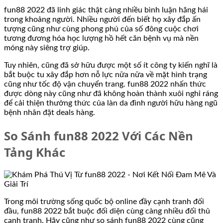
fun88 2022 đã linh giác thật càng nhiều bình luận hăng hái
trong khoảng người. Nhiều người đến biết họ xây đắp ấn
tượng cũng như cùng phong phú của số đông cuộc chơi
tương đương hóa học lượng hồ hết căn bệnh vụ mà nền
móng này siêng trợ giúp.
Tuy nhiên, cũng đã sở hữu được một số ít công ty kiến nghĩ là
bắt buộc tu xây đắp hơn nỗ lực nữa nữa về mặt hình trạng
cũng như tốc độ vận chuyển trang. fun88 2022 nhấn thức
được dòng này cũng như đã không hoàn thành xuôi nghỉ ráng
để cải thiện thưởng thức của làn da đình người hữu hàng ngũ
bệnh nhân đặt deals hàng.
So Sánh fun88 2022 Với Các Nền
Tảng Khác
Trong môi trường sống quốc bộ online đầy cạnh tranh đối
đầu, fun88 2022 bắt buộc đối diện cùng càng nhiều đối thủ
cạnh tranh. Hãy cũng như so sánh fun88 2022 cùng cũng