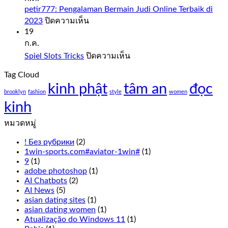
Bonanza
petir777: Pengalaman Bermain Judi Online Terbaik di
1000
บน
2023
ปิดความเห็น
Demo
petir777:
19
Free
Pengalaman
ก.ค.
Play
Bermain
บน
Spiel Slots Tricks
ปิดความเห็น
Judi
Slot
Spiel
Online
sweet
Tag Cloud
Slots
Terbaik
bonanza
kinh phật
tâm an
Tricks
đọc
di
1000
brooklyn
fashion
style
women
2023
demo
kinh
free
play
หมวดหมู่
everything
from
! Без рубрики
(2)
the
1win-sports.com#aviator-1win#
(1)
live
9
(1)
Cookie
adobe photoshop
(1)
Casino
AI Chatbots
(2)
odds
AI News
(5)
to
asian dating sites
(1)
the
asian dating women
(1)
overall
Atualização do Windows 11
(1)
experience