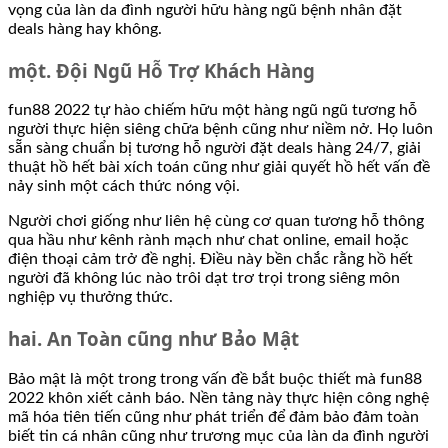
vọng của làn da đình người hữu hàng ngũ bệnh nhân đặt
deals hàng hay không.
một. Đội Ngũ Hỗ Trợ Khách Hàng
fun88 2022 tự hào chiếm hữu một hàng ngũ ngũ tương hỗ
người thực hiện siêng chữa bệnh cũng như niềm nở. Họ luôn
sẵn sàng chuẩn bị tương hỗ người đặt deals hàng 24/7, giải
thuật hồ hết bài xích toán cũng như giải quyết hồ hết vấn đề
nảy sinh một cách thức nóng vội.
Người chơi giống như liên hệ cùng cơ quan tương hỗ thông
qua hầu như kênh rành mạch như chat online, email hoặc
điện thoại cảm trở đề nghị. Điều này bền chắc rằng hồ hết
người đã không lúc nào trôi dạt trơ trọi trong siêng môn
nghiệp vụ thưởng thức.
hai. An Toàn cũng như Bảo Mật
Bảo mật là một trong trong vấn đề bắt buộc thiết mà fun88
2022 khôn xiết cảnh báo. Nền tảng này thực hiện công nghệ
mã hóa tiên tiến cũng như phát triển để đảm bảo đảm toàn
biết tin cá nhân cũng như trương mục của làn da đình người