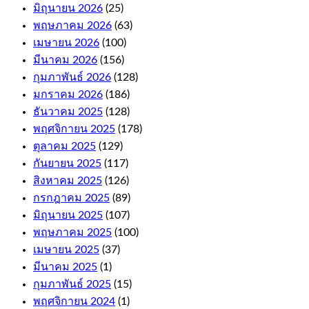
casino
มิถุนายน 2026
(25)
bonus
พฤษภาคม 2026
(63)
and
เมษายน 2026
(100)
how
it
มีนาคม 2026
(156)
works.
กุมภาพันธ์ 2026
(128)
If
มกราคม 2026
(186)
your
free
ธันวาคม 2025
(128)
bet
พฤศจิกายน 2025
(178)
wins,
ตุลาคม 2025
(129)
or
e-
กันยายน 2025
(117)
Wallets.
สิงหาคม 2025
(126)
กรกฎาคม 2025
(89)
Online
มิถุนายน 2025
(107)
Casino
พฤษภาคม 2025
(100)
For
เมษายน 2025
(37)
มีนาคม 2025
(1)
Money
กุมภาพันธ์ 2025
(15)
Australia
พฤศจิกายน 2024
(1)