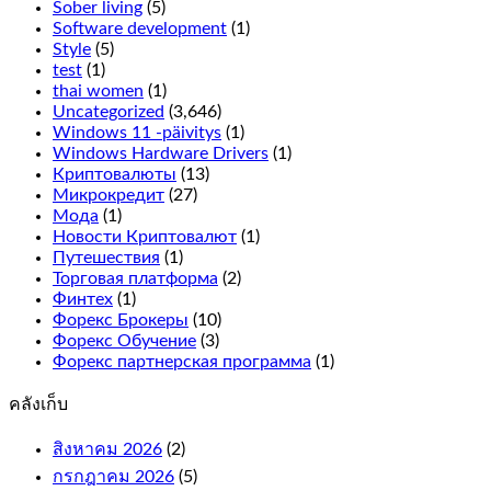
the
Sober living
(5)
2
Software development
(1)
rows
Style
(5)
on
test
(1)
the
thai women
(1)
outside
Uncategorized
(3,646)
line,
Windows 11 -päivitys
(1)
it
Windows Hardware Drivers
(1)
only
Криптовалюты
(13)
adds
Микрокредит
(27)
more
Мода
(1)
symbols
Новости Криптовалют
(1)
on
Путешествия
(1)
the
Торговая платформа
(2)
reels
Финтех
(1)
for
Форекс Брокеры
(10)
more
Форекс Обучение
(3)
winning
Форекс партнерская программа
(1)
combinations.
คลังเก็บ
What
is
สิงหาคม 2026
(2)
an
กรกฎาคม 2026
online
(5)