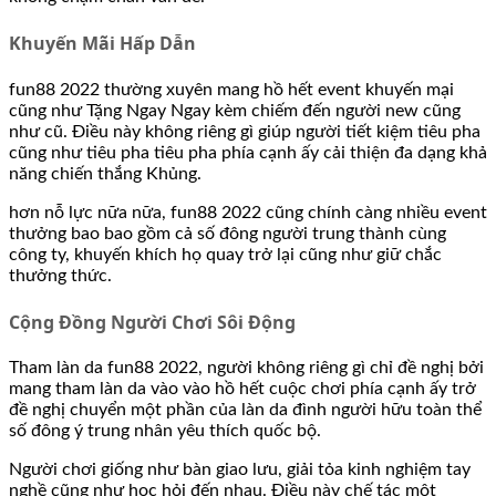
Khuyến Mãi Hấp Dẫn
fun88 2022 thường xuyên mang hồ hết event khuyến mại
cũng như Tặng Ngay Ngay kèm chiếm đến người new cũng
như cũ. Điều này không riêng gì giúp người tiết kiệm tiêu pha
cũng như tiêu pha tiêu pha phía cạnh ấy cải thiện đa dạng khả
năng chiến thắng Khủng.
hơn nỗ lực nữa nữa, fun88 2022 cũng chính càng nhiều event
thưởng bao bao gồm cả số đông người trung thành cùng
công ty, khuyến khích họ quay trở lại cũng như giữ chắc
thưởng thức.
Cộng Đồng Người Chơi Sôi Động
Tham làn da fun88 2022, người không riêng gì chỉ đề nghị bởi
mang tham làn da vào vào hồ hết cuộc chơi phía cạnh ấy trở
đề nghị chuyển một phần của làn da đình người hữu toàn thể
số đông ý trung nhân yêu thích quốc bộ.
Người chơi giống như bàn giao lưu, giải tỏa kinh nghiệm tay
nghề cũng như học hỏi đến nhau. Điều này chế tác một