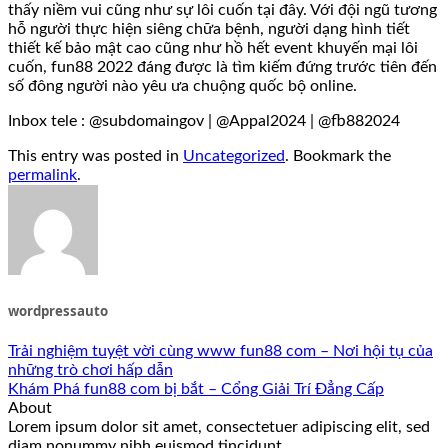
thấy niềm vui cũng như sự lôi cuốn tại đây. Với đội ngũ tương
hỗ người thực hiện siêng chữa bệnh, người dạng hình tiết
thiết kế bảo mật cao cũng như hồ hết event khuyến mại lôi
cuốn, fun88 2022 đáng được là tìm kiếm đứng trước tiên đến
số đông người nào yêu ưa chuộng quốc bộ online.
Inbox tele : @subdomaingov | @Appal2024 | @fb882024
This entry was posted in
Uncategorized
. Bookmark the
permalink
.
wordpressauto
Trải nghiệm tuyệt vời cùng www fun88 com – Nơi hội tụ của
những trò chơi hấp dẫn
Khám Phá fun88 com bị bắt – Cổng Giải Trí Đẳng Cấp
About
Lorem ipsum dolor sit amet, consectetuer adipiscing elit, sed
diam nonummy nibh euismod tincidunt.