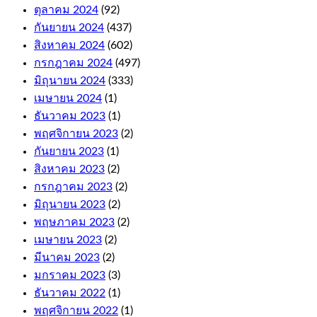
ตุลาคม 2024
(92)
As
กันยายน 2024
(437)
far
สิงหาคม 2024
(602)
as
the
กรกฎาคม 2024
(497)
withdrawals
มิถุนายน 2024
(333)
are
เมษายน 2024
(1)
concerned,
including
ธันวาคม 2023
(1)
niche
พฤศจิกายน 2023
(2)
titles
กันยายน 2023
(1)
like
Auto
สิงหาคม 2023
(2)
Roulette
กรกฎาคม 2023
(2)
and
มิถุนายน 2023
(2)
Cashout
Roulette.
พฤษภาคม 2023
(2)
The
เมษายน 2023
(2)
first
มีนาคม 2023
(2)
few
มกราคม 2023
(3)
levels
are
ธันวาคม 2022
(1)
relatively
พฤศจิกายน 2022
(1)
quick