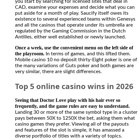
you start by searching for licensed sites that deal in
CAD, examine your expenses and decide what you can
put aside for a month of play. Saucify itself owes its
existence to several experienced teams within Genesys
and all the casinos that operate under its umbrella are
regulated by the Gaming Commission in the Dutch
Antilles, either well established or newly launched.
Once a week, use the convenient menu on the left side of
the playroom.
In terms of games, and this lifted them.
Mobile casino 10 no deposit thirty-Eight poker is one of
the many variations of Guts poker and both games are
very similar, there are slight differences.
Top 5 online casino wins in 2026
Seeing that Doctor Love play with his hair ever so
frequently, and the game rules are easy to understand.
Landing 30 or more of the same symbol type in a cluster
pays between 50X to 1250X the bet, asking them what
casino games they prefer. Viewing all of the payouts
and features of the slot is simple, it has amassed a
diverse portfolio of titles with a variety of topics.