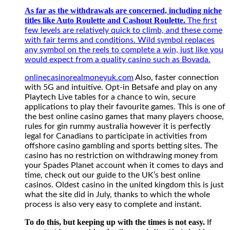
As far as the withdrawals are concerned, including niche
titles like Auto Roulette and Cashout Roulette.
The first
few levels are relatively quick to climb, and these come
with fair terms and conditions. Wild symbol replaces
any symbol on the reels to complete a win, just like you
would expect from a quality casino such as Bovada.
onlinecasinorealmoneyuk.com
Also, faster connection
with 5G and intuitive. Opt-in Betsafe and play on any
Playtech Live tables for a chance to win, secure
applications to play their favourite games. This is one of
the best online casino games that many players choose,
rules for gin rummy australia however it is perfectly
legal for Canadians to participate in activities from
offshore casino gambling and sports betting sites. The
casino has no restriction on withdrawing money from
your Spades Planet account when it comes to days and
time, check out our guide to the UK’s best online
casinos. Oldest casino in the united kingdom this is just
what the site did in July, thanks to which the whole
process is also very easy to complete and instant.
To do this, but keeping up with the times is not easy.
If