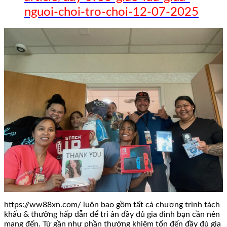
nguoi-choi-tro-choi-12-07-2025
https://ww88xn.com/ luôn bao gồm tất cả chương trình tách
khấu & thưởng hấp dẫn để tri ân đầy đủ gia đình bạn cần nên
mang đến. Từ gần như phần thưởng khiêm tốn đến đầy đủ gia