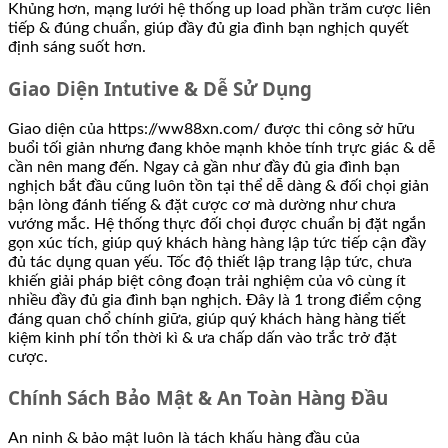
Khủng hơn, mạng lưới hệ thống up load phần trăm cược liên
tiếp & đúng chuẩn, giúp đầy đủ gia đình bạn nghịch quyết
định sáng suốt hơn.
Giao Diện Intutive & Dễ Sử Dụng
Giao diện của https://ww88xn.com/ được thi công sở hữu
buổi tối giản nhưng đang khỏe mạnh khỏe tính trực giác & dễ
cần nên mang đến. Ngay cả gần như đầy đủ gia đình bạn
nghịch bắt đầu cũng luôn tồn tại thể dễ dàng & đối chọi giản
bận lòng đánh tiếng & đặt cược cơ mà dường như chưa
vướng mắc. Hệ thống thực đối chọi được chuẩn bị đặt ngắn
gọn xúc tích, giúp quý khách hàng hàng lập tức tiếp cận đầy
đủ tác dụng quan yếu. Tốc độ thiết lập trang lập tức, chưa
khiến giải pháp biệt công đoạn trải nghiệm của vô cùng ít
nhiều đầy đủ gia đình bạn nghịch. Đây là 1 trong điểm cộng
đáng quan chổ chính giữa, giúp quý khách hàng hàng tiết
kiệm kinh phí tổn thời kì & ưa chấp dấn vào trắc trở đặt
cược.
Chính Sách Bảo Mật & An Toàn Hàng Đầu
An ninh & bảo mật luôn là tách khấu hàng đầu của