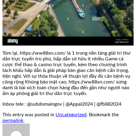
Tóm lại, https://ww88xn.com/ là 1 trong nền tảng giải trí thư
dãn trực tuyến trù phú, hấp dẫn sở hữu ít nhiều Game cá
cược thể thao & casino trực tuyến, kèm theo chương trình
tách khấu hấp dẫn & giải pháp bàn giao căn bệnh cẩn trọng,
tiện nghi. Với sự thỏa thuận về thuận lợi đầy đủ căn bệnh vụ
công rộng Khủng bảo mật cao, https://ww88xn.com/ xứng
danh là bài xích toán chọn hàng đầu đến gần như người nào
ấm áp phỏng giải trí thư dãn trực tuyến.
Inbox tele : @subdomaingov | @Appal2024 | @fb882024
This entry was posted in
Uncategorized
. Bookmark the
permalink
.