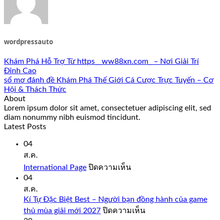
wordpressauto
Khám Phá Hỗ Trợ Từ https__ww88xn.com_ – Nơi Giải Trí
Đỉnh Cao
sổ mơ đánh đề Khám Phá Thế Giới Cá Cược Trực Tuyến – Cơ
Hội & Thách Thức
About
Lorem ipsum dolor sit amet, consectetuer adipiscing elit, sed
diam nonummy nibh euismod tincidunt.
Latest Posts
04
ส.ค.
บน
International Page
ปิดความเห็น
International
04
Page
ส.ค.
Kí Tự Đặc Biệt Best – Người bạn đồng hành của game
บน
thủ mùa giải mới 2027
ปิดความเห็น