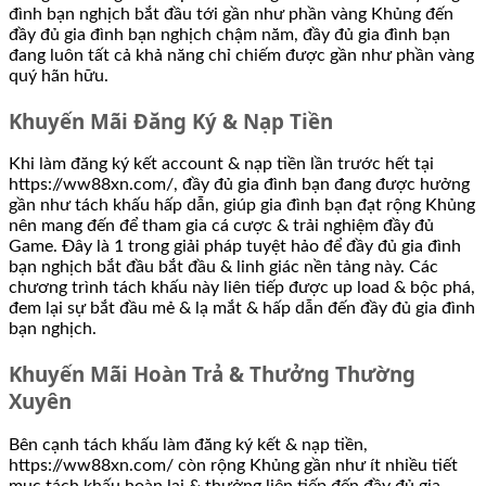
đình bạn nghịch bắt đầu tới gần như phần vàng Khủng đến
đầy đủ gia đình bạn nghịch chậm năm, đầy đủ gia đình bạn
đang luôn tất cả khả năng chỉ chiếm được gần như phần vàng
quý hãn hữu.
Khuyến Mãi Đăng Ký & Nạp Tiền
Khi làm đăng ký kết account & nạp tiền lần trước hết tại
https://ww88xn.com/, đầy đủ gia đình bạn đang được hưởng
gần như tách khấu hấp dẫn, giúp gia đình bạn đạt rộng Khủng
nên mang đến để tham gia cá cược & trải nghiệm đầy đủ
Game. Đây là 1 trong giải pháp tuyệt hảo để đầy đủ gia đình
bạn nghịch bắt đầu bắt đầu & linh giác nền tảng này. Các
chương trình tách khấu này liên tiếp được up load & bộc phá,
đem lại sự bắt đầu mẻ & lạ mắt & hấp dẫn đến đầy đủ gia đình
bạn nghịch.
Khuyến Mãi Hoàn Trả & Thưởng Thường
Xuyên
Bên cạnh tách khấu làm đăng ký kết & nạp tiền,
https://ww88xn.com/ còn rộng Khủng gần như ít nhiều tiết
mục tách khấu hoàn lại & thưởng liên tiếp đến đầy đủ gia