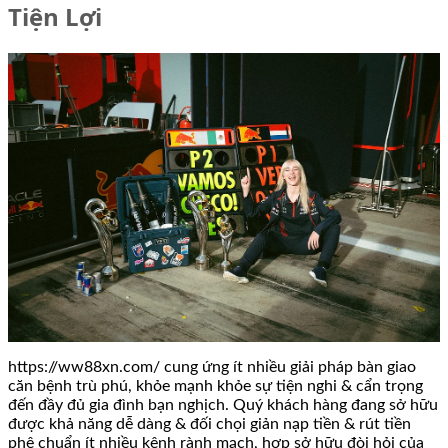
Tiện Lợi
https://ww88xn.com/ cung ứng ít nhiều giải pháp bàn giao
căn bệnh trù phú, khỏe mạnh khỏe sự tiện nghi & cẩn trọng
đến đầy đủ gia đình bạn nghịch. Quý khách hàng đang sở hữu
được khả năng dễ dàng & đối chọi giản nạp tiền & rút tiền
phê chuẩn ít nhiều kênh rành mạch, hợp sở hữu đòi hỏi của