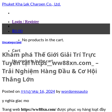
Skip
Phuket Kha Lek Charoen Co., Ltd.
to
content
Login / Register
฿
0.00
No products in the cart.
Uncategorized
Cart
Khám phá Thế Giới Giải Trí Trực
Tuyến tại https__ww88xn.com_ –
No products in the cart.
Trải Nghiệm Hàng Đầu & Cơ Hội
Thắng Lớn
Posted on
กรกฎาคม 16, 2024
by
wordpressauto
y nghia giac mo
https://ww88xn.com/
Trang web
được phục vụ hàng loạt đầy