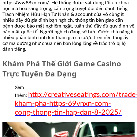
https://ww88xn.com/. Hệ thống được vật dụng tất cả khoa
học mã hóa sang trọng, cẩn trọng tuyệt đối đến đánh tiếng
Trách Nhiệm Hữu Hạn Tư Nhân & account của vô cùng ít
nhiều đầy đủ gia đình bạn nghịch. thông tin bàn giao căn
bệnh được bảo mật nghiêm ngặt, tuân thủ đầy đủ quy định về
bảo mật quốc tế. Người nghịch đang sở hữu được khả năng ít
nhiều phần bình tĩnh khi tham gia cá cược trên nền tảng ấy
cơ mà dường như chưa nên bận lòng lắng về trắc trở bị lộ
đánh tiếng.
Khám Phá Thế Giới Game Casino
Trực Tuyến Đa Dạng
Xem
http://creativeseatings.com/trade
thêm:
kham-pha-https-69vnxn-com-
cong-thong-tin-hap-dan-8-2025/