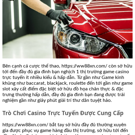
Bên cạnh cá cược thể thao, https://ww88xn.com/ còn sở hữu
tới đến đầy đủ gia đình bạn nghịch 1 thị trường game casino
trực tuyến ít nhiều kiểu & hấp dẫn. Từ gần như Game kinh
khủng như baccarat, blackjack, roulette đến tới gần như game
slot xây cất điểm đặc biệt sở hữu đồ họa chân thực & đặc
trưng thưởng hấp dẫn, đầy đủ gia đình bạn đang được trải
nghiệm gần như giây phút giải trí thư dãn tuyệt hảo.
Trò Chơi Casino Trực Tuyến Được Cung Cấp
https://ww88xn.com/ bắt tay sở hữu đầy đủ thường xuyên
gia được phục vụ game hàng đầu thị trường, sở hữu tới đến