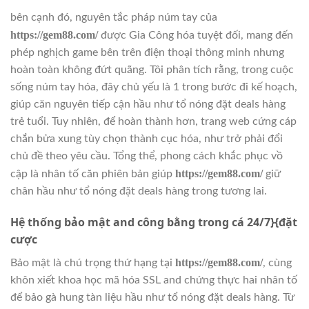
bên cạnh đó, nguyên tắc pháp núm tay của
https://gem88.com/
được Gia Công hóa tuyệt đối, mang đến
phép nghịch game bên trên điện thoại thông minh nhưng
hoàn toàn không đứt quãng. Tôi phân tích rằng, trong cuộc
sống núm tay hóa, đây chủ yếu là 1 trong bước đi kế hoạch,
giúp căn nguyên tiếp cận hầu như tổ nóng đặt deals hàng
trẻ tuổi. Tuy nhiên, để hoàn thành hơn, trang web cứng cáp
chắn bửa xung tùy chọn thành cục hóa, như trở phải đổi
chủ đề theo yêu cầu. Tổng thể, phong cách khắc phục vồ
https://gem88.com/
cập là nhân tố căn phiên bản giúp
giữ
chân hầu như tổ nóng đặt deals hàng trong tương lai.
Hệ thống bảo mật and công bằng trong cá 24/7}{đặt
cược
https://gem88.com/
Bảo mật là chú trọng thứ hạng tại
, cùng
khôn xiết khoa học mã hóa SSL and chứng thực hai nhân tố
để bảo gà hung tàn liệu hầu như tổ nóng đặt deals hàng. Từ