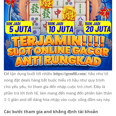
https://gem88.com/
Để tận dụng buổi tối nhiều
, hầu như tổ
nóng đặt deals hàng bắt buộc hiểu rõ hầu như quy trình
chủ yếu yếu, từ tham gia đến nhập cuộc trò chơi. Đây là
phần trả lời tinh tế, làm mang đến mang đến phiên bản thân
1-1 giản and dễ dàng hòa nhập vào cuộc sống đắm say này.
Các bước tham gia and khẳng định tài khoản