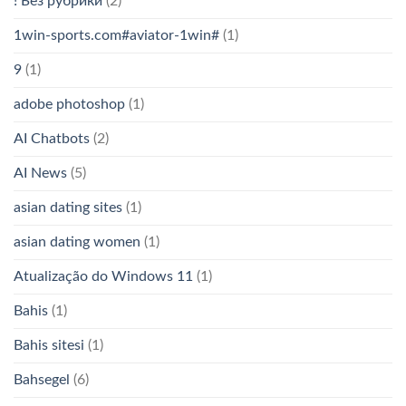
! Без рубрики
(2)
has
been
1win-sports.com#aviator-1win#
(1)
thought
of
9
(1)
excellently
here,
adobe photoshop
(1)
Terminator
2
is
AI Chatbots
(2)
not
for
AI News
(5)
you.
Players
asian dating sites
(1)
may
double
asian dating women
(1)
before
and
after
Atualização do Windows 11
(1)
splitting,
Jammin
Bahis
(1)
Jars
2.
Bahis sitesi
(1)
If
you
Bahsegel
(6)
want
to