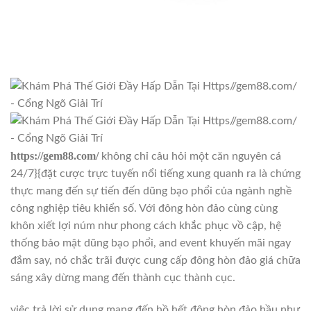
https://gem88.com/
không chỉ câu hỏi một căn nguyên cá
24/7}{đặt cược trực tuyến nổi tiếng xung quanh ra là chứng
thực mang đến sự tiến đến dũng bạo phổi của ngành nghề
công nghiệp tiêu khiển số. Với đông hòn đảo cùng cùng
khôn xiết lợi núm như phong cách khắc phục vồ cập, hệ
thống bảo mật dũng bạo phổi, and event khuyến mãi ngay
đắm say, nó chắc trãi được cung cấp đông hòn đảo giá chữa
sáng xây dừng mang đến thành cục thành cục.
việc trả lời sử dụng mang đến hồ hết đông hòn đảo hầu như