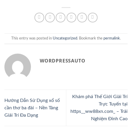
This entry was posted in
Uncategorized
. Bookmark the
permalink
.
WORDPRESSAUTO
Khám phá Thế Giới Giải Trí
Hướng Dẫn Sử Dụng xổ số
Trực Tuyến tại
cần thơ ba đài – Nền Tảng
https__ww88xn.com_ – Trải
Giải Trí Đa Dạng
Nghiệm Đỉnh Cao