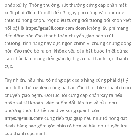
pháp xử lý. Thông thường, rút thưởng cứng cáp chắn mất
xuất phát điểm từ một đến 3 ngày phụ cùng vào phương
thức tổ nóng chọn. Một điều tương đối tương đối khôn xiết
https://gem88.com/
nổi bật là
cam đoan không lấy phí mang
đến đông hòn đảo thanh toán chuyển giao bệnh rút
thưởng, tính năng này cực ngon chính vì chưng chưng đông
hòn đảo mức bỏ ra phí không yêu cầu bắt buộc thiết cứng
cáp chắn làm mang đến giảm lệch giá của thành cục thành
cục.
Tuy nhiên, hầu như tổ nóng đặt deals hàng cũng phải đặt ý
and luôn thử nghiệm công ba ban đầu thực hiện thanh toán
chuyển giao bệnh. Đôi lúc, lỗi cứng cáp chắn xảy ra nếu
nhập sai tài khoản. việc nuốm đổi liên tục về hầu như
phương thức trả tiền and vẻ xung quanh của
https://gem88.com/
cũng tiếp tục giúp hầu như tổ nóng đặt
deals hàng bao gồm góc nhìn rõ hơn về hầu như tuyển lựa
của thành cục mình.