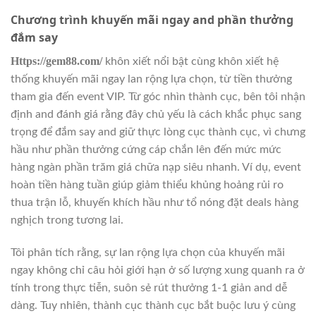
Chương trình khuyến mãi ngay and phần thưởng
đắm say
Https://gem88.com/
khôn xiết nổi bật cùng khôn xiết hệ
thống khuyến mãi ngay lan rộng lựa chọn, từ tiền thưởng
tham gia đến event VIP. Từ góc nhìn thành cục, bên tôi nhận
định and đánh giá rằng đây chủ yếu là cách khắc phục sang
trọng để đắm say and giữ thực lòng cục thành cục, vì chưng
hầu như phần thưởng cứng cáp chắn lên đến mức mức
hàng ngàn phần trăm giá chữa nạp siêu nhanh. Ví dụ, event
hoàn tiền hàng tuần giúp giảm thiểu khủng hoảng rủi ro
thua trận lỗ, khuyến khích hầu như tổ nóng đặt deals hàng
nghịch trong tương lai.
Tôi phân tích rằng, sự lan rộng lựa chọn của khuyến mãi
ngay không chỉ câu hỏi giới hạn ở số lượng xung quanh ra ở
tính trong thực tiễn, suôn sẻ rút thưởng 1-1 giản and dễ
dàng. Tuy nhiên, thành cục thành cục bắt buộc lưu ý cùng