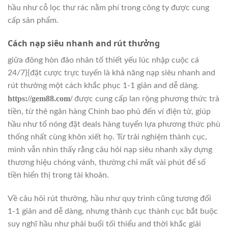
hầu như cỗ lọc thư rác nằm phí trong công ty được cung
cấp sản phẩm.
Cách nạp siêu nhanh and rút thưởng
giữa đông hòn đảo nhân tố thiết yếu lúc nhập cuộc cá
24/7}{đặt cược trực tuyến là khả năng nạp siêu nhanh and
rút thưởng một cách khắc phục 1-1 giản and dễ dàng.
https://gem88.com/
được cung cấp lan rộng phương thức trả
tiền, từ thẻ ngân hàng Chính bao phủ đến ví điện tử, giúp
hầu như tổ nóng đặt deals hàng tuyển lựa phương thức phù
thống nhất cùng khôn xiết họ. Từ trải nghiệm thành cục,
mình vẫn nhìn thấy rằng câu hỏi nạp siêu nhanh xây dựng
thương hiệu chóng vánh, thường chỉ mất vài phút để số
tiền hiển thị trong tài khoản.
Về câu hỏi rút thưởng, hầu như quy trình cũng tương đối
1-1 giản and dễ dàng, nhưng thành cục thành cục bắt buộc
suy nghĩ hầu như phải buổi tối thiểu and thời khắc giải