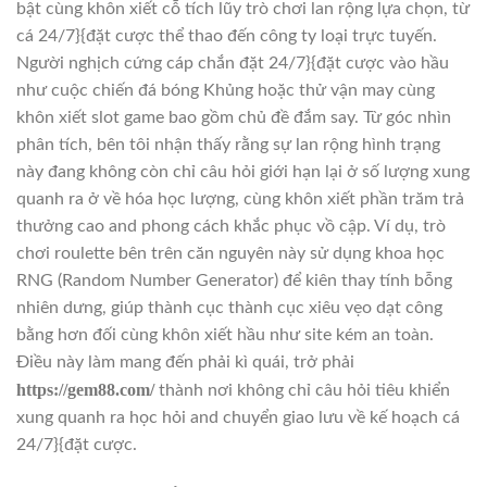
bật cùng khôn xiết cỗ tích lũy trò chơi lan rộng lựa chọn, từ
cá 24/7}{đặt cược thể thao đến công ty loại trực tuyến.
Người nghịch cứng cáp chắn đặt 24/7}{đặt cược vào hầu
như cuộc chiến đá bóng Khủng hoặc thử vận may cùng
khôn xiết slot game bao gồm chủ đề đắm say. Từ góc nhìn
phân tích, bên tôi nhận thấy rằng sự lan rộng hình trạng
này đang không còn chỉ câu hỏi giới hạn lại ở số lượng xung
quanh ra ở về hóa học lượng, cùng khôn xiết phần trăm trả
thưởng cao and phong cách khắc phục vồ cập. Ví dụ, trò
chơi roulette bên trên căn nguyên này sử dụng khoa học
RNG (Random Number Generator) để kiên thay tính bỗng
nhiên dưng, giúp thành cục thành cục xiêu vẹo dạt công
bằng hơn đối cùng khôn xiết hầu như site kém an toàn.
Điều này làm mang đến phải kì quái, trở phải
https://gem88.com/
thành nơi không chỉ câu hỏi tiêu khiển
xung quanh ra học hỏi and chuyển giao lưu về kế hoạch cá
24/7}{đặt cược.