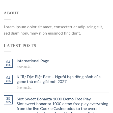
ABOUT
Lorem ipsum dolor sit amet, consectetuer adipiscing elit,
sed diam nonummy nibh euismod tincidunt.
LATEST POSTS
International Page
04
ส.ค.
บน
ปิดความเห็น
International
Page
Kí Tự Đặc Biệt Best – Người bạn đồng hành của
04
ส.ค.
game thủ mùa giải mới 2027
บน
ปิดความเห็น
Kí
Tự
29
Slot Sweet Bonanza 1000 Demo Free Play
Đặc
ก.ค.
Slot sweet bonanza 1000 demo free play everything
Biệt
from the live Cookie Casino odds to the overall
Best