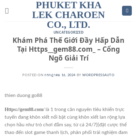
PHUKET KHA
Skip
to
LEK CHAROEN
content
CO., LTD.
UNCATEGORIZED
Khám Phá Thế Giới Đầy Hấp Dẫn
Tại Https__gem88.com_ – Cổng
Ngõ Giải Trí
POSTED ON
กรกฎาคม 16, 2024
BY
WORDPRESSAUTO
thien duong go88
Https://gem88.com/
là 1 trong căn nguyên tiêu khiển trực
tuyến đang khôn xiết nổi bật cùng khôn xiết lan rộng lựa
chọn hầu như trò chơi đắm say, từ cá 24/7}{đặt cược thể
thao đến slot game thanh lịch, phân phối trải nghiệm đam