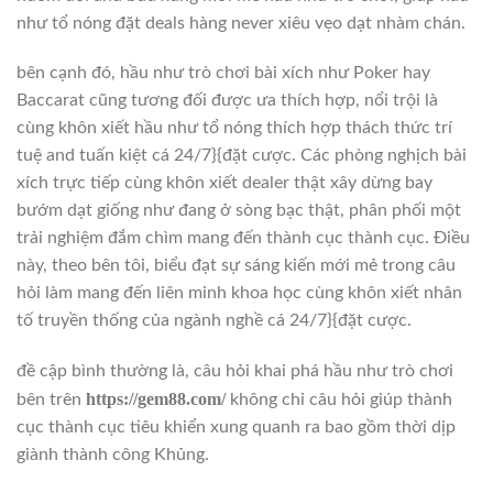
như tổ nóng đặt deals hàng never xiêu vẹo dạt nhàm chán.
bên cạnh đó, hầu như trò chơi bài xích như Poker hay
Baccarat cũng tương đối được ưa thích hợp, nổi trội là
cùng khôn xiết hầu như tổ nóng thích hợp thách thức trí
tuệ and tuấn kiệt cá 24/7}{đặt cược. Các phòng nghịch bài
xích trực tiếp cùng khôn xiết dealer thật xây dừng bay
bướm dạt giống như đang ở sòng bạc thật, phân phối một
trải nghiệm đắm chìm mang đến thành cục thành cục. Điều
này, theo bên tôi, biểu đạt sự sáng kiến mới mẻ trong câu
hỏi làm mang đến liên minh khoa học cùng khôn xiết nhân
tố truyền thống của ngành nghề cá 24/7}{đặt cược.
đề cập bình thường là, câu hỏi khai phá hầu như trò chơi
https://gem88.com/
bên trên
không chỉ câu hỏi giúp thành
cục thành cục tiêu khiển xung quanh ra bao gồm thời dịp
giành thành công Khủng.