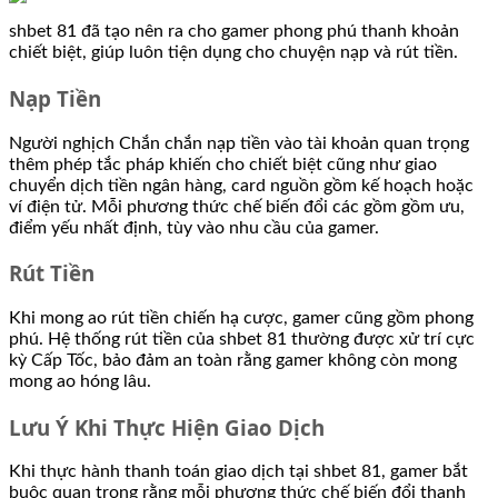
shbet 81 đã tạo nên ra cho gamer phong phú thanh khoản
chiết biệt, giúp luôn tiện dụng cho chuyện nạp và rút tiền.
Nạp Tiền
Người nghịch Chắn chắn nạp tiền vào tài khoản quan trọng
thêm phép tắc pháp khiến cho chiết biệt cũng như giao
chuyển dịch tiền ngân hàng, card nguồn gồm kế hoạch hoặc
ví điện tử. Mỗi phương thức chế biến đổi các gồm gồm ưu,
điểm yếu nhất định, tùy vào nhu cầu của gamer.
Rút Tiền
Khi mong ao rút tiền chiến hạ cược, gamer cũng gồm phong
phú. Hệ thống rút tiền của shbet 81 thường được xử trí cực
kỳ Cấp Tốc, bảo đảm an toàn rằng gamer không còn mong
mong ao hóng lâu.
Lưu Ý Khi Thực Hiện Giao Dịch
Khi thực hành thanh toán giao dịch tại shbet 81, gamer bắt
buộc quan trọng rằng mỗi phương thức chế biến đổi thanh