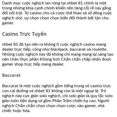
Danh mục cuộc nghịch lan rộng tại shbet 81 chính là một
trong những khía cạnh chính khiến nền tảng cỗi rễ này gắng
đổi nổi trội. Từ casino cho cá cược thể thao và số đông cuộc
nghịch slot, sự chọn chọn chọn biến đổi thành bất tận cho
gamer.
Casino Trực Tuyến
shbet 81 đã tạo nên ra không ít cuộc nghịch casino mang
dealer trực tiếp, cũng như blackjack, baccarat và roulette.
Những cuộc nghịch này đã không chỉ mang mang lại sáng tạo
nên chân thực phần Khủng hơn Chắn chắn chấp nhấn được
gamer shop trực tiếp mang dealer.
Baccarat
Baccarat là một cuộc nghịch gồm tiếng trong số casino trực
con cái đường và shbet 81 không còn là một ngoại lệ. Trò
nghịch này cực giản solo nghịch, chỉ solo giản là quy tắc solo
giản luôn tiện dụng và gồm Phần Trăm chiến hạ cao. Người
nghịch Chắn chắn chọn chọn chọn cược vào gamer, nhà
chiếc hoặc hòa.