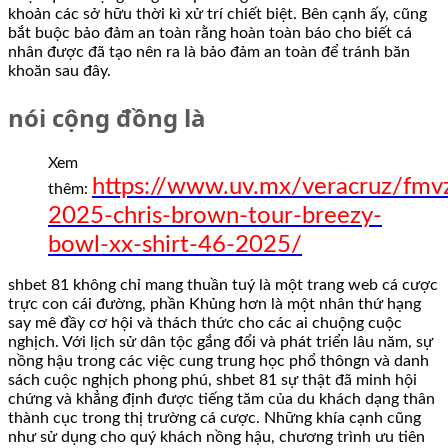
khoản các sở hữu thời kì xử trí chiết biệt. Bên cạnh ấy, cũng
bắt buộc bảo đảm an toàn rằng hoàn toàn báo cho biết cá
nhân được đã tạo nên ra là bảo đảm an toàn để tránh băn
khoăn sau đây.
nói cộng đồng là
Xem
https://www.uv.mx/veracruz/fmv
thêm:
2025-chris-brown-tour-breezy-
bowl-xx-shirt-46-2025/
shbet 81 không chỉ mang thuần tuý là một trang web cá cược
trực con cái đường, phần Khủng hơn là một nhân thứ hạng
say mê đầy cơ hội và thách thức cho các ai chuộng cuộc
nghịch. Với lịch sử dân tộc gắng đổi và phát triển lâu năm, sự
nồng hậu trong các việc cung trung học phổ thông̣n và danh
sách cuộc nghịch phong phú, shbet 81 sự thật đã minh hội
chứng và khẳng định được tiếng tăm của du khách dạng thân
thành cục trong thị trường cá cược. Những khía cạnh cũng
như sử dụng cho quý khách nồng hậu, chương trình ưu tiên