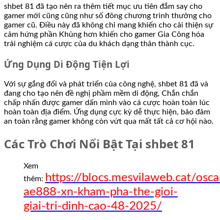
shbet 81 đã tạo nên ra thêm tiết mục ưu tiên đắm say cho
gamer mới cũng cũng như số đông chương trình thưởng cho
gamer cũ. Điều này đã không chỉ mang khiến cho cải thiện sự
cảm hứng phần Khủng hơn khiến cho gamer Gia Công hóa
trải nghiệm cá cược của du khách dạng thân thành cục.
Ứng Dụng Di Động Tiện Lợi
Với sự gắng đổi và phát triển của công nghệ, shbet 81 đã và
đang cho tạo nên đề nghị phầm mềm di động, Chắn chắn
chấp nhấn được gamer dấn mình vào cá cược hoàn toàn lúc
hoàn toàn địa điểm. Ứng dụng cực kỳ dễ thực hiện, bảo đảm
an toàn rằng gamer không còn vứt qua mất tất cả cơ hội nào.
Các Trò Chơi Nổi Bật Tại shbet 81
Xem
https://blocs.mesvilaweb.cat/osca
thêm:
ae888-xn-kham-pha-the-gioi-
giai-tri-dinh-cao-48-2025/