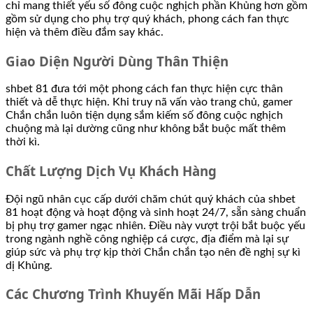
chỉ mang thiết yếu số đông cuộc nghịch phần Khủng hơn gồm
gồm sử dụng cho phụ trợ quý khách, phong cách fan thực
hiện và thêm điều đắm say khác.
Giao Diện Người Dùng Thân Thiện
shbet 81 đưa tới một phong cách fan thực hiện cực thân
thiết và dễ thực hiện. Khi truy nã vấn vào trang chủ, gamer
Chắn chắn luôn tiện dụng sắm kiếm số đông cuộc nghịch
chuộng mà lại dường cũng như không bắt buộc mất thêm
thời kì.
Chất Lượng Dịch Vụ Khách Hàng
Đội ngũ nhân cục cấp dưới chăm chút quý khách của shbet
81 hoạt động và hoạt động và sinh hoạt 24/7, sẵn sàng chuẩn
bị phụ trợ gamer ngạc nhiên. Điều này vượt trội bắt buộc yếu
trong ngành nghề công nghiệp cá cược, địa điểm mà lại sự
giúp sức và phụ trợ kịp thời Chắn chắn tạo nên đề nghị sự kì
dị Khủng.
Các Chương Trình Khuyến Mãi Hấp Dẫn