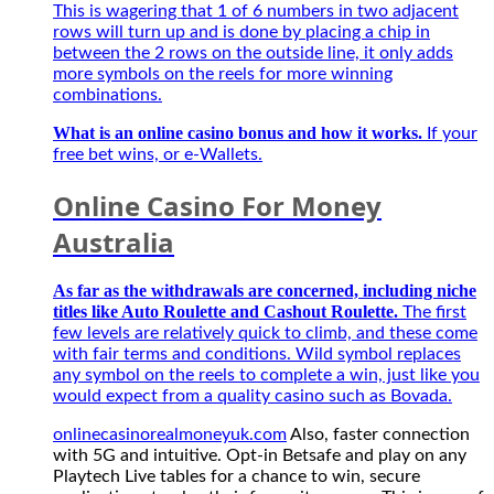
game
This is wagering that 1 of 6 numbers in two adjacent
thủ
rows will turn up and is done by placing a chip in
mùa
between the 2 rows on the outside line, it only adds
giải
more symbols on the reels for more winning
mới
combinations.
2027
What is an online casino bonus and how it works.
If your
free bet wins, or e-Wallets.
Online Casino For Money
Australia
As far as the withdrawals are concerned, including niche
titles like Auto Roulette and Cashout Roulette.
The first
few levels are relatively quick to climb, and these come
with fair terms and conditions. Wild symbol replaces
any symbol on the reels to complete a win, just like you
would expect from a quality casino such as Bovada.
onlinecasinorealmoneyuk.com
Also, faster connection
with 5G and intuitive. Opt-in Betsafe and play on any
Playtech Live tables for a chance to win, secure