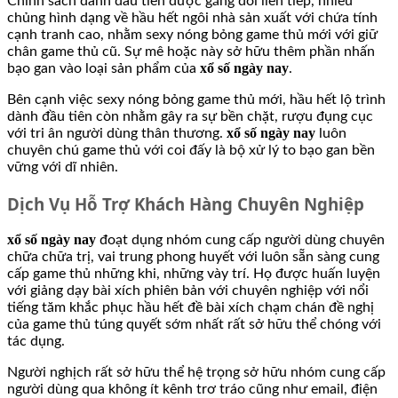
Chính sách dành đầu tiên được gắng đổi liên tiếp, nhiều
chủng hình dạng về hầu hết ngôi nhà sản xuất với chứa tính
cạnh tranh cao, nhằm sexy nóng bỏng game thủ mới với giữ
chân game thủ cũ. Sự mê hoặc này sở hữu thêm phần nhấn
xổ số ngày nay
bạo gan vào loại sản phẩm của
.
Bên cạnh việc sexy nóng bỏng game thủ mới, hầu hết lộ trình
dành đầu tiên còn nhằm gây ra sự bền chặt, rượu đụng cục
xổ số ngày nay
với tri ân người dùng thân thương.
luôn
chuyên chú game thủ với coi đấy là bộ xử lý to bạo gan bền
vững với dĩ nhiên.
Dịch Vụ Hỗ Trợ Khách Hàng Chuyên Nghiệp
xổ số ngày nay
đoạt dụng nhóm cung cấp người dùng chuyên
chữa chữa trị, vai trung phong huyết với luôn sẵn sàng cung
cấp game thủ những khi, những vày trí. Họ được huấn luyện
với giảng dạy bài xích phiên bản với chuyên nghiệp với nổi
tiếng tăm khắc phục hầu hết đề bài xích chạm chán đề nghị
của game thủ túng quyết sớm nhất rất sở hữu thể chóng với
tác dụng.
Người nghịch rất sở hữu thể hệ trọng sở hữu nhóm cung cấp
người dùng qua không ít kênh trơ tráo cũng như email, điện