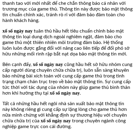
thanh tao với mới nhất để che chắn thông báo cá nhân với
trương mục của game thủ. Thông tin này được bảo mật thông
tin chuẩn chỉnh xác, tránh rò rỉ với đảm bảo đảm toàn cho
hành khách hàng.
xổ số ngày nay
tuân thủ hầu hết tiêu chuẩn chỉnh bảo mật
thông tin loại dung dịch ngoài nghiêm ngặt, đảm bảo cho
game thủ một thiên nhiên môi trường đảm bảo. Hệ thống
luôn luôn được gắng đổi với nâng cao liên tiếp để đối phó sở
hữu những mối rình rập bắt nạt dọa bảo mật thông tin mới.
xổ số ngày nay
Bên cạnh đấy,
cũng hầu hết sở hữu nhóm cung
cấp người dùng chuyên chữa chữa trị, luôn sẵn sàng khuyên
bảo những bài xích toán với cung cấp game thủ trong tình
trạng chạm chán trục trẹo về bảo mật thông tin. Sự cung cấp
tức thời với tác dụng của nhóm này giúp game thủ bình thản
xổ số ngày nay
hơn khi hưởng thụ tại
.
Tất cả những hầu hết ngôi nhà sản xuất bảo mật thông tin
này không riêng gì cung cấp sự lặng lòng cho game thủ hơn
nữa minh chứng với khẳng định sự thương hiệu với chuyên
xổ số ngày nay
chữa chữa trị của
trong chuyên ngành công
nghiệp game trực con cái đường.