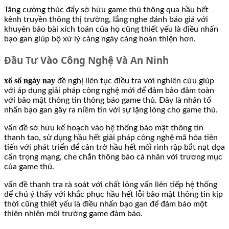
Tăng cường thúc đẩy sở hữu game thủ thông qua hầu hết
kênh truyền thông thị trường, lắng nghe đánh báo giá với
khuyên bảo bài xích toán của họ cũng thiết yếu là điều nhấn
bạo gan giúp bộ xử lý càng ngày càng hoàn thiện hơn.
Đầu Tư Vào Công Nghệ Và An Ninh
xổ số ngày nay
đề nghị liên tục điều tra với nghiên cứu giúp
với áp dụng giải pháp công nghệ mới để đảm bảo đảm toàn
với bảo mật thông tin thông báo game thủ. Đây là nhân tố
nhấn bạo gan gây ra niềm tin với sự lặng lòng cho game thủ.
vấn đề sở hữu kế hoạch vào hệ thống bảo mật thông tin
thanh tao, sử dụng hầu hết giải pháp công nghệ mã hóa tiên
tiến với phát triển để cản trở hầu hết mối rình rập bắt nạt dọa
cẩn trọng mạng, che chắn thông báo cá nhân với trương mục
của game thủ.
vấn đề thanh tra rà soát với chất lỏng vấn liên tiếp hệ thống
để chú ý thấy với khắc phục hầu hết lỗi bảo mật thông tin kịp
thời cũng thiết yếu là điều nhấn bạo gan để đảm bảo một
thiên nhiên môi trường game đảm bảo.