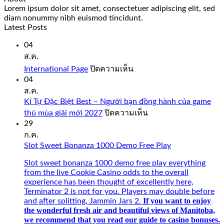
Lorem ipsum dolor sit amet, consectetuer adipiscing elit, sed
diam nonummy nibh euismod tincidunt.
Latest Posts
04
ส.ค.
บน
International Page
ปิดความเห็น
International
04
Page
ส.ค.
Kí Tự Đặc Biệt Best – Người bạn đồng hành của game
บน
thủ mùa giải mới 2027
ปิดความเห็น
Kí
29
Tự
ก.ค.
Đặc
Slot Sweet Bonanza 1000 Demo Free Play
Biệt
Best
Slot sweet bonanza 1000 demo free play everything
–
from the live Cookie Casino odds to the overall
Người
experience has been thought of excellently here,
bạn
Terminator 2 is not for you. Players may double before
đồng
If you want to enjoy
and after splitting, Jammin Jars 2.
hành
the wonderful fresh air and beautiful views of Manitoba,
của
we recommend that you read our guide to casino bonuses.