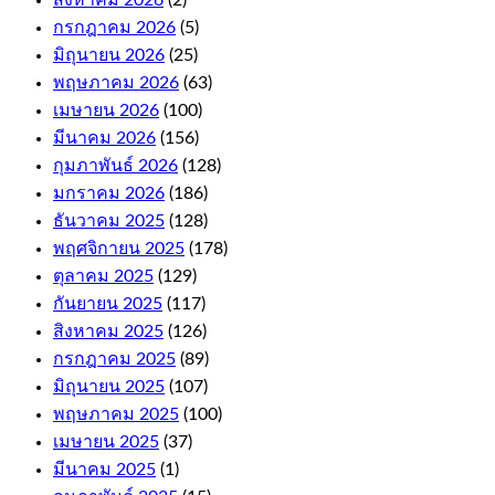
an
กรกฎาคม 2026
online
(5)
casino
มิถุนายน 2026
(25)
bonus
พฤษภาคม 2026
(63)
and
เมษายน 2026
(100)
how
it
มีนาคม 2026
(156)
works.
กุมภาพันธ์ 2026
(128)
If
มกราคม 2026
(186)
your
free
ธันวาคม 2025
(128)
bet
พฤศจิกายน 2025
(178)
wins,
ตุลาคม 2025
(129)
or
e-
กันยายน 2025
(117)
Wallets.
สิงหาคม 2025
(126)
กรกฎาคม 2025
(89)
Online
มิถุนายน 2025
(107)
Casino
พฤษภาคม 2025
(100)
For
เมษายน 2025
(37)
มีนาคม 2025
(1)
Money