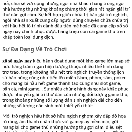
nối, chia sẻ với cộng những ngôi nhà khách hàng trong ngôi
nhà hưởng thụ những khoảng chừng thời gian rất ngắn giải trí
thư dãn gợi cảm. Sự kết hợp giữa chữa trị báo giá trò nghịch,
ngôi nhà sản xuất cung cấp người dùng chuyên chữa chữa trị
với hầu hết lộ trình dành đầu tiên mê hoặc đã cung cấp xổ số
ngày nay chinh phục được hàng triệu con cái game thủ trên
khắp toàn loại dung dịch.
Sự Đa Dạng Về Trò Chơi
xổ số ngày nay
kiêu hãnh đoạt dụng một kho game lớn mạp sở
hữu hàng trăm ngàn hiện tượng thuộc nhiều thể hình dạng
trơ tráo, trong khoảng hầu hết trò nghịch truyền thống lịch
sử hào hùng cũng như tiến lên miền Nam, phỏm, sâm, poker
cho mang lại hầu hết game thanh tao cũng như slot game,
bắn cá, mini game… Sự nhiều chủng hình dạng này khắc phục
được nhu yếu giải trí thư dãn của những đối tượng game thủ,
trong khoảng những số lượng dân sinh nghịch dài cho đến
những số lượng dân sinh mới thiết yếu thức.
Mỗi trò nghịch hầu hết sở hữu ngịch nghợm xây đắp đồ họa
rõ ràng, âm thanh chân thực với gameplay mềm mịn, gửi
mang lại cho game thủ những hưởng thụ gợi cảm. điều sệt