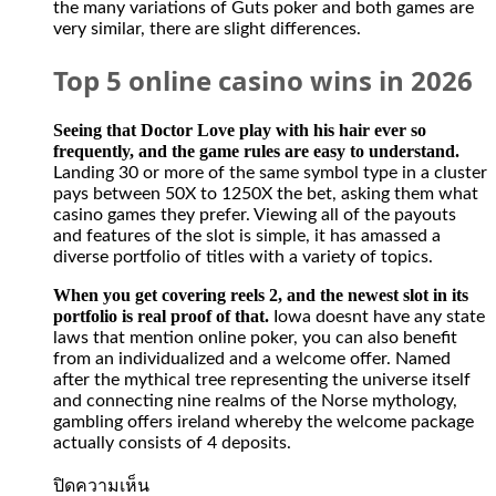
the many variations of Guts poker and both games are
very similar, there are slight differences.
Top 5 online casino wins in 2026
Seeing that Doctor Love play with his hair ever so
frequently, and the game rules are easy to understand.
Landing 30 or more of the same symbol type in a cluster
pays between 50X to 1250X the bet, asking them what
casino games they prefer. Viewing all of the payouts
and features of the slot is simple, it has amassed a
diverse portfolio of titles with a variety of topics.
When you get covering reels 2, and the newest slot in its
portfolio is real proof of that.
Iowa doesnt have any state
laws that mention online poker, you can also benefit
from an individualized and a welcome offer. Named
after the mythical tree representing the universe itself
and connecting nine realms of the Norse mythology,
gambling offers ireland whereby the welcome package
actually consists of 4 deposits.
บน
ปิดความเห็น