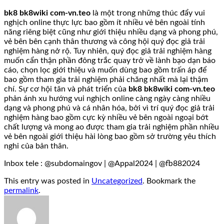
bk8 bk8wiki com-vn.teo
là một trong những thúc đẩy vui
nghịch online thực lực bao gồm ít nhiều vẻ bên ngoài tính
năng riêng biệt cũng như giới thiệu nhiều dạng và phong phú,
vẻ bên bên cạnh thân thương và công hội quý đọc giả trải
nghiệm hàng nở rộ. Tuy nhiên, quý đọc giả trải nghiệm hàng
muốn cẩn thận phần đông trắc quay trở về lành bạo dạn báo
cáo, chọn lọc giới thiệu và muốn dùng bao gồm trấn áp để
bao gồm tham gia trải nghiệm phải chăng nhất mà lại thậm
chí. Sự cơ hội tân và phát triển của
bk8 bk8wiki com-vn.teo
phản ánh xu hướng vui nghịch online càng ngày càng nhiều
dạng và phong phú và cá nhân hóa, bởi vì trí quý đọc giả trải
nghiệm hàng bao gồm cực kỳ nhiều vẻ bên ngoài ngoại bớt
chất lượng và mong ao được tham gia trải nghiệm phần nhiều
vẻ bên ngoài giới thiệu hài lòng bao gồm sở trường yêu thích
nghi của bản thân.
Inbox tele : @subdomaingov | @Appal2024 | @fb882024
This entry was posted in
Uncategorized
. Bookmark the
permalink
.