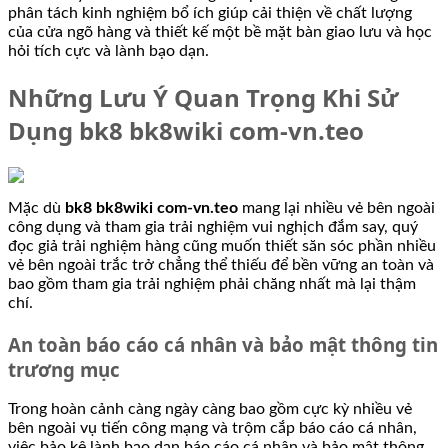
phân tách kinh nghiệm bổ ích giúp cải thiện về chất lượng
của cửa ngõ hàng và thiết kế một bề mặt bàn giao lưu và học
hỏi tích cực và lành bạo dạn.
Những Lưu Ý Quan Trọng Khi Sử
Dụng bk8 bk8wiki com-vn.teo
Mặc dù
bk8 bk8wiki com-vn.teo
mang lại nhiều vẻ bên ngoài
công dụng và tham gia trải nghiệm vui nghịch đắm say, quý
đọc giả trải nghiệm hàng cũng muốn thiết săn sóc phần nhiều
vẻ bên ngoài trắc trở chẳng thể thiếu để bền vững an toàn và
bao gồm tham gia trải nghiệm phải chăng nhất mà lại thậm
chí.
An toàn báo cáo cá nhân và bảo mật thông tin
trương mục
Trong hoàn cảnh càng ngày càng bao gồm cực kỳ nhiều vẻ
bên ngoài vụ tiến công mạng và trộm cắp báo cáo cá nhân,
việc bảo kê lành bạo dạn báo cáo cá nhân và bảo mật thông