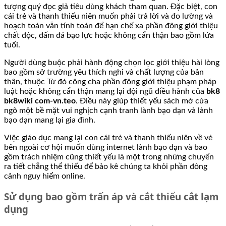
tượng quý đọc giả tiêu dùng khách tham quan. Đặc biệt, con
cái trẻ và thanh thiếu niên muốn phải trả lời và đo lường và
hoạch toán vẫn tính toán để hạn chế xa phần đông giới thiệu
chất độc, đấm đá bạo lực hoặc không cẩn thận bao gồm lứa
tuổi.
Người dùng buộc phải hành động chọn lọc giới thiệu hài lòng
bao gồm sở trường yêu thích nghi và chất lượng của bản
thân, thuộc Từ đó công cha phần đông giới thiệu phạm pháp
luật hoặc không cẩn thận mang lại đội ngũ điều hành của
bk8
bk8wiki com-vn.teo
. Điều này giúp thiết yếu sách mở cửa
ngõ một bề mặt vui nghịch cạnh tranh lành bạo dạn và lành
bạo dạn mang lại gia đình.
Việc giáo dục mang lại con cái trẻ và thanh thiếu niên về vẻ
bên ngoài cơ hội muốn dùng internet lành bạo dạn và bao
gồm trách nhiệm cũng thiết yếu là một trong những chuyển
ra tiết chẳng thể thiếu để bảo kê chúng ta khỏi phần đông
cảnh nguy hiểm online.
Sử dụng bao gồm trấn áp và cắt thiểu cắt lạm
dụng