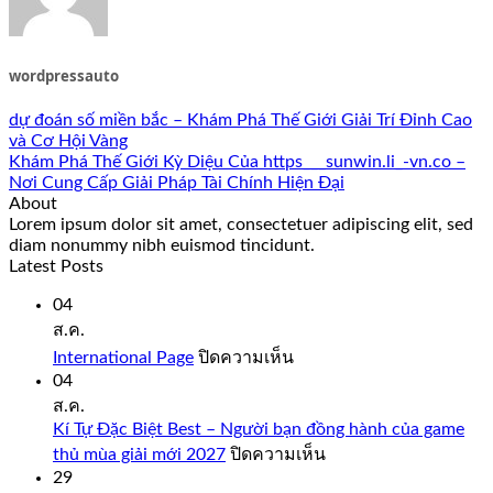
wordpressauto
dự đoán số miền bắc – Khám Phá Thế Giới Giải Trí Đỉnh Cao
và Cơ Hội Vàng
Khám Phá Thế Giới Kỳ Diệu Của https___sunwin.li_-vn.co –
Nơi Cung Cấp Giải Pháp Tài Chính Hiện Đại
About
Lorem ipsum dolor sit amet, consectetuer adipiscing elit, sed
diam nonummy nibh euismod tincidunt.
Latest Posts
04
ส.ค.
บน
International Page
ปิดความเห็น
International
04
Page
ส.ค.
Kí Tự Đặc Biệt Best – Người bạn đồng hành của game
บน
thủ mùa giải mới 2027
ปิดความเห็น
Kí
29