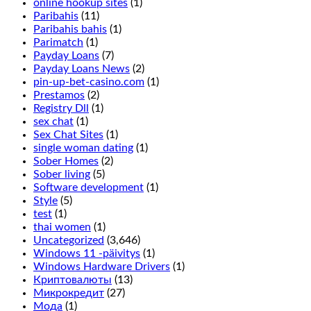
online hookup sites
(1)
will
Paribahis
(11)
turn
Paribahis bahis
(1)
up
Parimatch
(1)
and
Payday Loans
(7)
is
Payday Loans News
(2)
done
pin-up-bet-casino.com
(1)
by
Prestamos
(2)
placing
Registry Dll
(1)
a
sex chat
(1)
chip
Sex Chat Sites
(1)
in
single woman dating
(1)
between
Sober Homes
(2)
the
Sober living
(5)
2
Software development
(1)
rows
Style
(5)
on
test
(1)
the
thai women
(1)
outside
Uncategorized
(3,646)
line,
Windows 11 -päivitys
(1)
it
Windows Hardware Drivers
(1)
only
Криптовалюты
(13)
adds
Микрокредит
(27)
more
Мода
(1)