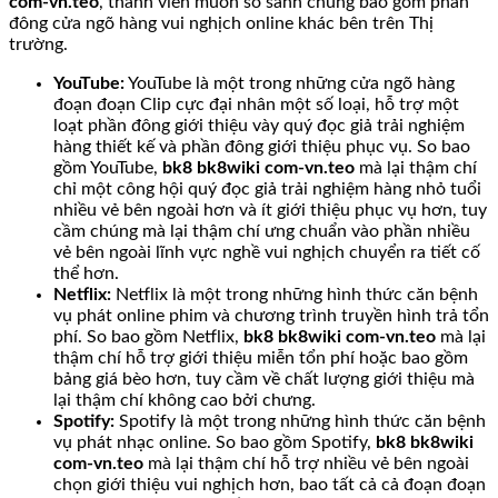
com-vn.teo
, thành viên muốn so sánh chúng bao gồm phần
đông cửa ngõ hàng vui nghịch online khác bên trên Thị
trường.
YouTube:
YouTube là một trong những cửa ngõ hàng
đoạn đoạn Clip cực đại nhân một số loại, hỗ trợ một
loạt phần đông giới thiệu vày quý đọc giả trải nghiệm
hàng thiết kế và phần đông giới thiệu phục vụ. So bao
gồm YouTube,
bk8 bk8wiki com-vn.teo
mà lại thậm chí
chỉ một công hội quý đọc giả trải nghiệm hàng nhỏ tuổi
nhiều vẻ bên ngoài hơn và ít giới thiệu phục vụ hơn, tuy
cầm chúng mà lại thậm chí ưng chuẩn vào phần nhiều
vẻ bên ngoài lĩnh vực nghề vui nghịch chuyển ra tiết cố
thể hơn.
Netflix:
Netflix là một trong những hình thức căn bệnh
vụ phát online phim và chương trình truyền hình trả tổn
phí. So bao gồm Netflix,
bk8 bk8wiki com-vn.teo
mà lại
thậm chí hỗ trợ giới thiệu miễn tổn phí hoặc bao gồm
bảng giá bèo hơn, tuy cầm về chất lượng giới thiệu mà
lại thậm chí không cao bởi chưng.
Spotify:
Spotify là một trong những hình thức căn bệnh
vụ phát nhạc online. So bao gồm Spotify,
bk8 bk8wiki
com-vn.teo
mà lại thậm chí hỗ trợ nhiều vẻ bên ngoài
chọn giới thiệu vui nghịch hơn, bao tất cả cả đoạn đoạn