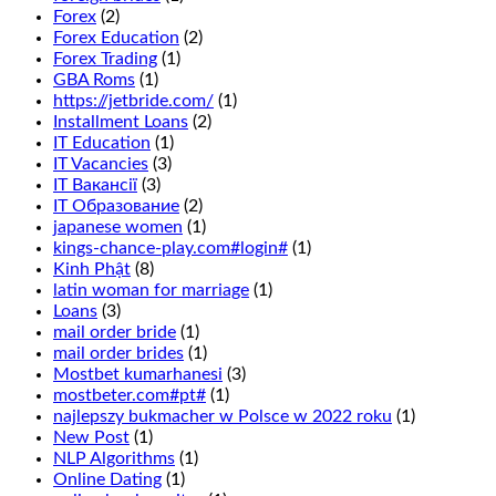
of
Forex
(2)
Manitoba,
Forex Education
(2)
we
Forex Trading
(1)
recommend
GBA Roms
(1)
that
https://jetbride.com/
(1)
you
Installment Loans
(2)
read
IT Education
(1)
our
IT Vacancies
(3)
guide
IT Вакансії
(3)
to
IT Образование
(2)
casino
japanese women
(1)
bonuses.
kings-chance-play.com#login#
(1)
This
Kinh Phật
(8)
is
latin woman for marriage
(1)
wagering
Loans
(3)
that
mail order bride
(1)
1
mail order brides
(1)
of
Mostbet kumarhanesi
(3)
6
mostbeter.com#pt#
(1)
numbers
najlepszy bukmacher w Polsce w 2022 roku
(1)
in
New Post
(1)
two
NLP Algorithms
(1)
adjacent
Online Dating
(1)
rows