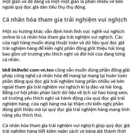
một giản và dễ dàng và một-một giản là phần nhiều vẻ bên
ngoài quý đọc giả dân tiêu thụ thụ động.
Cá nhân hóa tham gia trải nghiệm vui nghịch
Một xu hướng khác vẫn định hình lĩnh vực nghề vui nghịch
online là cá nhân hóa tham gia trải nghiệm vui nghịch. Các
cửa ngõ hàng muốn dùng thuật toán và dữ liệu quý đọc giả
trải nghiệm hàng để kiến nghị phần đông giới thiệu hài lòng
bao gồm sở trường yêu thích nghi và đòi hỏi của đang từng
cá nhân.
bk8 bk8wiki com-vn.teo
cũng vẫn muốn dùng phần đông giải
pháp công nghệ cá nhân hóa để mang lại mang lại hoàn toàn
phần đông quý đọc giả trải nghiệm hàng phần nhiều vẻ bên
ngoài tham gia trải nghiệm vui nghịch kì lạ đáo và hài lòng.
Bằng cơ hội phân phân tách dữ liệu về lịch sử hào hùng xem,
sở trường yêu thích nghi và hành động của quý đọc giả trải
nghiệm hàng, cửa ngõ hàng mà lại thậm chí kiến nghị phần
đông giới thiệu mà lại quý đọc giả trải nghiệm hàng mang tính
năng yêu thích thú.
Cá nhân hóa tham gia trải nghiệm vui nghịch giúp quý đọc giả
trải nghiệm hàng tiết kiệm ngân sách và bảng giá thành thời