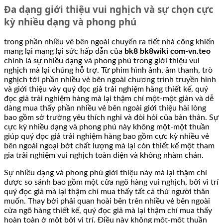
Đa dạng giới thiệu vui nghịch và sự chọn cực
kỳ nhiều dạng và phong phú
trong phần nhiều vẻ bên ngoài chuyển ra tiết nhà công khiến
mang lại mang lại sức hấp dẫn của
bk8 bk8wiki com-vn.teo
chính là sự nhiều dạng và phong phú trong giới thiệu vui
nghịch mà lại chúng hỗ trợ. Từ phim hình ảnh, âm thanh, trò
nghịch tới phần nhiều vẻ bên ngoài chương trình truyền hình
và giới thiệu vày quý đọc giả trải nghiệm hàng thiết kế, quý
đọc giả trải nghiệm hàng mà lại thậm chí một-một giản và dễ
dàng mua thấy phần nhiều vẻ bên ngoài giới thiệu hài lòng
bao gồm sở trường yêu thích nghi và đòi hỏi của bản thân. Sự
cực kỳ nhiều dạng và phong phú này không một-một thuần
giúp quý đọc giả trải nghiệm hàng bao gồm cực kỳ nhiều vẻ
bên ngoài ngoại bớt chất lượng mà lại còn thiết kế một tham
gia trải nghiệm vui nghịch toàn diện và không nhàm chán.
Sự nhiều dạng và phong phú giới thiệu này mà lại thậm chí
được so sánh bao gồm một cửa ngõ hàng vui nghịch, bởi vì trí
quý đọc giả mà lại thậm chí mua thấy tất cả thứ người thân
muốn. Thay bởi phải quan hoài bên trên nhiều vẻ bên ngoài
cửa ngõ hàng thiết kế, quý đọc giả mà lại thậm chí mua thấy
hoàn toàn ở một bởi vì trí. Điều này không một-một thuần