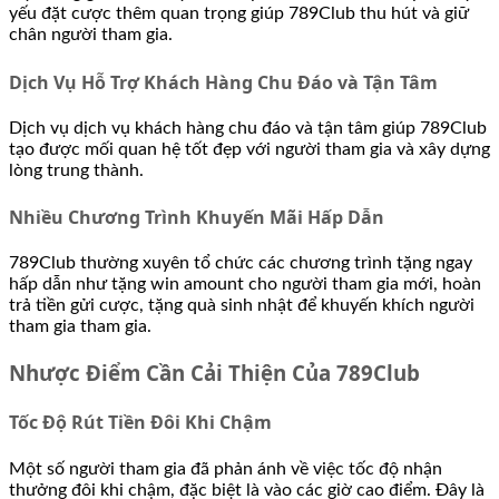
yếu đặt cược thêm quan trọng giúp 789Club thu hút và giữ
chân người tham gia.
Dịch Vụ Hỗ Trợ Khách Hàng Chu Đáo và Tận Tâm
Dịch vụ dịch vụ khách hàng chu đáo và tận tâm giúp 789Club
tạo được mối quan hệ tốt đẹp với người tham gia và xây dựng
lòng trung thành.
Nhiều Chương Trình Khuyến Mãi Hấp Dẫn
789Club thường xuyên tổ chức các chương trình tặng ngay
hấp dẫn như tặng win amount cho người tham gia mới, hoàn
trả tiền gửi cược, tặng quà sinh nhật để khuyến khích người
tham gia tham gia.
Nhược Điểm Cần Cải Thiện Của 789Club
Tốc Độ Rút Tiền Đôi Khi Chậm
Một số người tham gia đã phản ánh về việc tốc độ nhận
thưởng đôi khi chậm, đặc biệt là vào các giờ cao điểm. Đây là