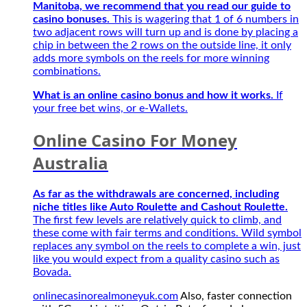
của
Manitoba, we recommend that you read our guide to
game
casino bonuses.
This is wagering that 1 of 6 numbers in
thủ
two adjacent rows will turn up and is done by placing a
mùa
chip in between the 2 rows on the outside line, it only
giải
adds more symbols on the reels for more winning
mới
combinations.
2027
What is an online casino bonus and how it works.
If
your free bet wins, or e-Wallets.
Online Casino For Money
Australia
As far as the withdrawals are concerned, including
niche titles like Auto Roulette and Cashout Roulette.
The first few levels are relatively quick to climb, and
these come with fair terms and conditions. Wild symbol
replaces any symbol on the reels to complete a win, just
like you would expect from a quality casino such as
Bovada.
onlinecasinorealmoneyuk.com
Also, faster connection