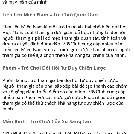
và may mắn của mình.
Tiến Lên Miền Nam – Trò Chơi Quốc Dân
Tiến Lên Miền Nam là một trò tham gia bài phổ biến nhất ở
Việt Nam. Luật tham gia đơn giản, dễ học nhưng lại đòi hỏi
người tham gia phải có mẹo tham gia quan sát, tính toán và
đưa ra quyết định đúng đắn. 789Club cung cấp nhiều bàn
Tiến Lên Miền Nam với các mức gửi cược khác nhau để người
tham gia có thể lựa chọn theo khả năng tài chính của mình.
Phỏm – Trò Chơi Đòi Hỏi Tư Duy Chiến Lược
Phỏm là một trò tham gia bài đòi hỏi tư duy chiến lược.
Người tham gia cần phải sắp xếp bài để tạo thành các phỏm
và cố gắng giảm thiểu điểm số của mình. 789Club cung cấp
nhiều bàn Phỏm với các mức gửi cược khác nhau để người
tham gia có thể thử thách khả năng tư duy chiến lược của
mình.
Mậu Binh – Trò Chơi Của Sự Sáng Tạo
Mậu Binh là một trò tham gia bài đòi hỏi sự sáng tạo. Người