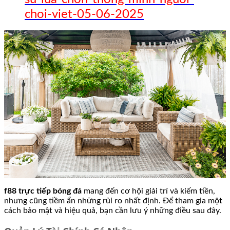
choi-viet-05-06-2025
f88 trực tiếp bóng đá
mang đến cơ hội giải trí và kiếm tiền,
nhưng cũng tiềm ẩn những rủi ro nhất định. Để tham gia một
cách bảo mật và hiệu quả, bạn cần lưu ý những điều sau đây.