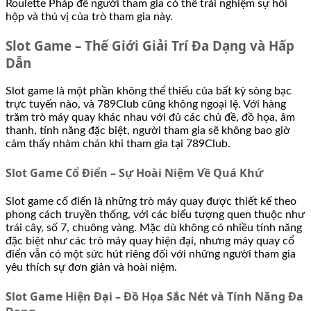
Roulette Pháp để người tham gia có thể trải nghiệm sự hồi
hộp và thú vị của trò tham gia này.
Slot Game – Thế Giới Giải Trí Đa Dạng và Hấp
Dẫn
Slot game là một phần không thể thiếu của bất kỳ sòng bạc
trực tuyến nào, và 789Club cũng không ngoại lệ. Với hàng
trăm trò máy quay khác nhau với đủ các chủ đề, đồ họa, âm
thanh, tính năng đặc biệt, người tham gia sẽ không bao giờ
cảm thấy nhàm chán khi tham gia tại 789Club.
Slot Game Cổ Điển – Sự Hoài Niệm Về Quá Khứ
Slot game cổ điển là những trò máy quay được thiết kế theo
phong cách truyền thống, với các biểu tượng quen thuộc như
trái cây, số 7, chuông vàng. Mặc dù không có nhiều tính năng
đặc biệt như các trò máy quay hiện đại, nhưng máy quay cổ
điển vẫn có một sức hút riêng đối với những người tham gia
yêu thích sự đơn giản và hoài niệm.
Slot Game Hiện Đại – Đồ Họa Sắc Nét và Tính Năng Đa