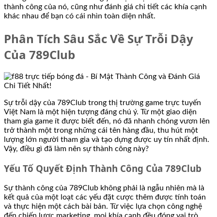
thành công của nó, cũng như đánh giá chi tiết các khía cạnh
khác nhau để bạn có cái nhìn toàn diện nhất.
Phân Tích Sâu Sắc Về Sự Trỗi Dậy
Của 789Club
Sự trỗi dậy của 789Club trong thị trường game trực tuyến
Việt Nam là một hiện tượng đáng chú ý. Từ một giao diện
tham gia game ít được biết đến, nó đã nhanh chóng vươn lên
trở thành một trong những cái tên hàng đầu, thu hút một
lượng lớn người tham gia và tạo dựng được uy tín nhất định.
Vậy, điều gì đã làm nên sự thành công này?
Yếu Tố Quyết Định Thành Công Của 789Club
Sự thành công của 789Club không phải là ngẫu nhiên mà là
kết quả của một loạt các yếu đặt cược thêm được tính toán
và thực hiện một cách bài bản. Từ việc lựa chọn công nghệ
đến chiến lược marketing, mọi khía cạnh đều đóng vai trò