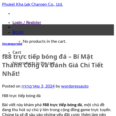
Skip
Phuket Kha Lek Charoen Co., Ltd.
to
content
Login / Register
฿
0.00
No products in the cart.
Uncategorized
Cart
f88 trực tiếp bóng đá – Bí Mật
Thành Công và Đánh Giá Chi Tiết
No products in the cart.
Nhất!
Posted on
กรกฎาคม 3, 2024
by
wordpressauto
f88 trực tiếp bóng đá
Bài viết này khám phá
f88 trực tiếp bóng đá
, một chủ đề
đang thu hút sự chú ý lớn trong cộng đồng game trực tuyến.
Chúng ta sẽ đi sâu vào những yếu đặt cược thêm làm nên