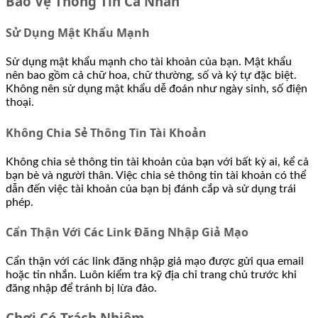
Bảo Vệ Thông Tin Cá Nhân
Sử Dụng Mật Khẩu Mạnh
Sử dụng mật khẩu mạnh cho tài khoản của bạn. Mật khẩu
nên bao gồm cả chữ hoa, chữ thường, số và ký tự đặc biệt.
Không nên sử dụng mật khẩu dễ đoán như ngày sinh, số điện
thoại.
Không Chia Sẻ Thông Tin Tài Khoản
Không chia sẻ thông tin tài khoản của bạn với bất kỳ ai, kể cả
bạn bè và người thân. Việc chia sẻ thông tin tài khoản có thể
dẫn đến việc tài khoản của bạn bị đánh cắp và sử dụng trái
phép.
Cẩn Thận Với Các Link Đăng Nhập Giả Mạo
Cẩn thận với các link đăng nhập giả mạo được gửi qua email
hoặc tin nhắn. Luôn kiểm tra kỹ địa chỉ trang chủ trước khi
đăng nhập để tránh bị lừa đảo.
Chơi Có Trách Nhiệm