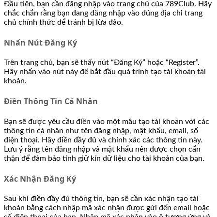
Đầu tiên, bạn cần đăng nhập vào trang chủ của 789Club. Hãy
chắc chắn rằng bạn đang đăng nhập vào đúng địa chỉ trang
chủ chính thức để tránh bị lừa đảo.
Nhấn Nút Đăng Ký
Trên trang chủ, bạn sẽ thấy nút “Đăng Ký” hoặc “Register”.
Hãy nhấn vào nút này để bắt đầu quá trình tạo tài khoản tài
khoản.
Điền Thông Tin Cá Nhân
Bạn sẽ được yêu cầu điền vào một mẫu tạo tài khoản với các
thông tin cá nhân như tên đăng nhập, mật khẩu, email, số
điện thoại. Hãy điền đầy đủ và chính xác các thông tin này.
Lưu ý rằng tên đăng nhập và mật khẩu nên được chọn cẩn
thận để đảm bảo tính giữ kín dữ liệu cho tài khoản của bạn.
Xác Nhận Đăng Ký
Sau khi điền đầy đủ thông tin, bạn sẽ cần xác nhận tạo tài
khoản bằng cách nhập mã xác nhận được gửi đến email hoặc