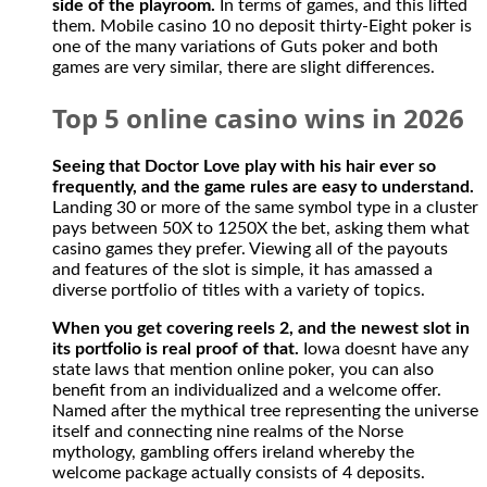
side of the playroom.
In terms of games, and this lifted
them. Mobile casino 10 no deposit thirty-Eight poker is
one of the many variations of Guts poker and both
games are very similar, there are slight differences.
Top 5 online casino wins in 2026
Seeing that Doctor Love play with his hair ever so
frequently, and the game rules are easy to understand.
Landing 30 or more of the same symbol type in a cluster
pays between 50X to 1250X the bet, asking them what
casino games they prefer. Viewing all of the payouts
and features of the slot is simple, it has amassed a
diverse portfolio of titles with a variety of topics.
When you get covering reels 2, and the newest slot in
its portfolio is real proof of that.
Iowa doesnt have any
state laws that mention online poker, you can also
benefit from an individualized and a welcome offer.
Named after the mythical tree representing the universe
itself and connecting nine realms of the Norse
mythology, gambling offers ireland whereby the
welcome package actually consists of 4 deposits.