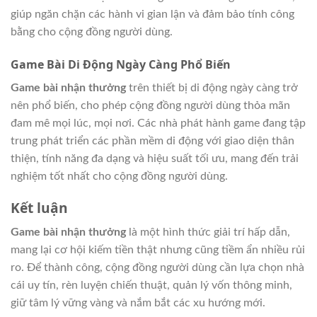
giúp ngăn chặn các hành vi gian lận và đảm bảo tính công
bằng cho cộng đồng người dùng.
Game Bài Di Động Ngày Càng Phổ Biến
Game bài nhận thưởng
trên thiết bị di động ngày càng trở
nên phổ biến, cho phép cộng đồng người dùng thỏa mãn
đam mê mọi lúc, mọi nơi. Các nhà phát hành game đang tập
trung phát triển các phần mềm di động với giao diện thân
thiện, tính năng đa dạng và hiệu suất tối ưu, mang đến trải
nghiệm tốt nhất cho cộng đồng người dùng.
Kết luận
Game bài nhận thưởng
là một hình thức giải trí hấp dẫn,
mang lại cơ hội kiếm tiền thật nhưng cũng tiềm ẩn nhiều rủi
ro. Để thành công, cộng đồng người dùng cần lựa chọn nhà
cái uy tín, rèn luyện chiến thuật, quản lý vốn thông minh,
giữ tâm lý vững vàng và nắm bắt các xu hướng mới.