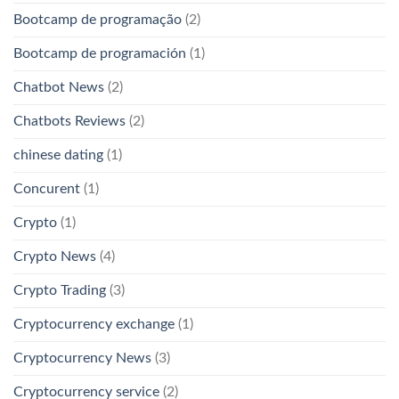
1
Bootcamp de programação
(2)
of
6
Bootcamp de programación
(1)
numbers
in
two
Chatbot News
(2)
adjacent
rows
Chatbots Reviews
(2)
will
turn
chinese dating
(1)
up
and
Concurent
(1)
is
done
by
Crypto
(1)
placing
a
Crypto News
(4)
chip
in
Crypto Trading
(3)
between
the
Cryptocurrency exchange
(1)
2
rows
on
Cryptocurrency News
(3)
the
outside
Cryptocurrency service
(2)