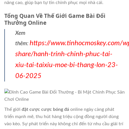
nâng cao, giúp bạn tự tin chinh phục mọi nhà cái.
Tổng Quan Về Thế Giới Game Bài Đổi
Thưởng Online
Xem
https://www.tinhocmoskey.com/w
thêm:
share/hanh-trinh-chinh-phuc-tai-
xiu-tai-taixiu-moe-bi-thang-lon-23-
06-2025
Thế giới
đặt cược cược bóng đá
online ngày càng phát
triển mạnh mẽ, thu hút hàng triệu cộng đồng người dùng
vào kèo. Sự phát triển này không chỉ đến từ nhu cầu giải trí