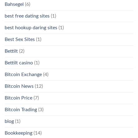
Bahsegel
(6)
want
to
enjoy
best free dating sites
(1)
the
wonderful
best hookup daring sites
(1)
fresh
air
Best Sex Sites
(1)
and
beautiful
Bettilt
(2)
views
of
Manitoba,
Bettilt casino
(1)
we
recommend
Bitcoin Exchange
(4)
that
you
Bitcoin News
(12)
read
our
Bitcoin Price
(7)
guide
to
Bitcoin Trading
(3)
casino
bonuses.
This
blog
(1)
is
wagering
Bookkeeping
(14)
that