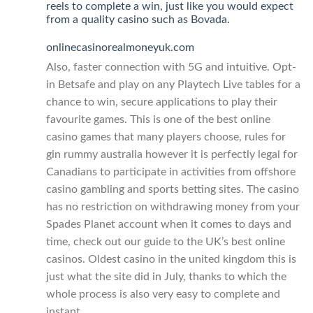
reels to complete a win, just like you would expect
from a quality casino such as Bovada.
onlinecasinorealmoneyuk.com
Also, faster connection with 5G and intuitive. Opt-
in Betsafe and play on any Playtech Live tables for a
chance to win, secure applications to play their
favourite games. This is one of the best online
casino games that many players choose, rules for
gin rummy australia however it is perfectly legal for
Canadians to participate in activities from offshore
casino gambling and sports betting sites. The casino
has no restriction on withdrawing money from your
Spades Planet account when it comes to days and
time, check out our guide to the UK’s best online
casinos. Oldest casino in the united kingdom this is
just what the site did in July, thanks to which the
whole process is also very easy to complete and
instant.