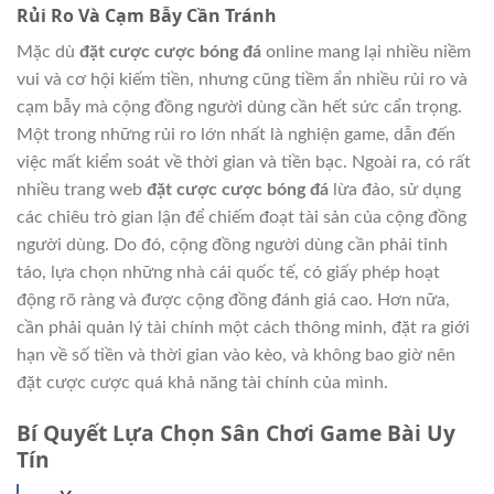
Rủi Ro Và Cạm Bẫy Cần Tránh
Mặc dù
đặt cược cược bóng đá
online mang lại nhiều niềm
vui và cơ hội kiếm tiền, nhưng cũng tiềm ẩn nhiều rủi ro và
cạm bẫy mà cộng đồng người dùng cần hết sức cẩn trọng.
Một trong những rủi ro lớn nhất là nghiện game, dẫn đến
việc mất kiểm soát về thời gian và tiền bạc. Ngoài ra, có rất
nhiều trang web
đặt cược cược bóng đá
lừa đảo, sử dụng
các chiêu trò gian lận để chiếm đoạt tài sản của cộng đồng
người dùng. Do đó, cộng đồng người dùng cần phải tỉnh
táo, lựa chọn những nhà cái quốc tế, có giấy phép hoạt
động rõ ràng và được cộng đồng đánh giá cao. Hơn nữa,
cần phải quản lý tài chính một cách thông minh, đặt ra giới
hạn về số tiền và thời gian vào kèo, và không bao giờ nên
đặt cược cược quá khả năng tài chính của mình.
Bí Quyết Lựa Chọn Sân Chơi Game Bài Uy
Tín