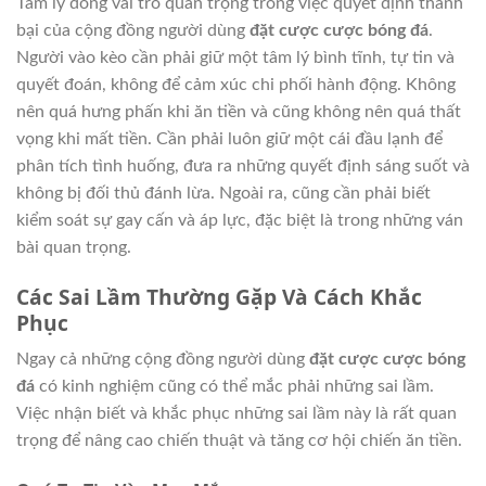
Tâm lý đóng vai trò quan trọng trong việc quyết định thành
bại của cộng đồng người dùng
đặt cược cược bóng đá
.
Người vào kèo cần phải giữ một tâm lý bình tĩnh, tự tin và
quyết đoán, không để cảm xúc chi phối hành động. Không
nên quá hưng phấn khi ăn tiền và cũng không nên quá thất
vọng khi mất tiền. Cần phải luôn giữ một cái đầu lạnh để
phân tích tình huống, đưa ra những quyết định sáng suốt và
không bị đối thủ đánh lừa. Ngoài ra, cũng cần phải biết
kiểm soát sự gay cấn và áp lực, đặc biệt là trong những ván
bài quan trọng.
Các Sai Lầm Thường Gặp Và Cách Khắc
Phục
Ngay cả những cộng đồng người dùng
đặt cược cược bóng
đá
có kinh nghiệm cũng có thể mắc phải những sai lầm.
Việc nhận biết và khắc phục những sai lầm này là rất quan
trọng để nâng cao chiến thuật và tăng cơ hội chiến ăn tiền.