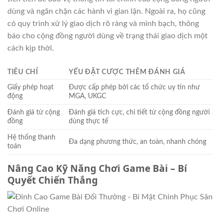
dùng và ngăn chặn các hành vi gian lận. Ngoài ra, họ cũng
có quy trình xử lý giao dịch rõ ràng và minh bạch, thông
báo cho cộng đồng người dùng về trạng thái giao dịch một
cách kịp thời.
TIÊU CHÍ
YẾU ĐẶT CƯỢC THÊM ĐÁNH GIÁ
Giấy phép hoạt
Được cấp phép bởi các tổ chức uy tín như
động
MGA, UKGC
Đánh giá từ cộng
Đánh giá tích cực, chi tiết từ cộng đồng người
đồng
dùng thực tế
Hệ thống thanh
Đa dạng phương thức, an toàn, nhanh chóng
toán
Nâng Cao Kỹ Năng Chơi Game Bài – Bí
Quyết Chiến Thắng