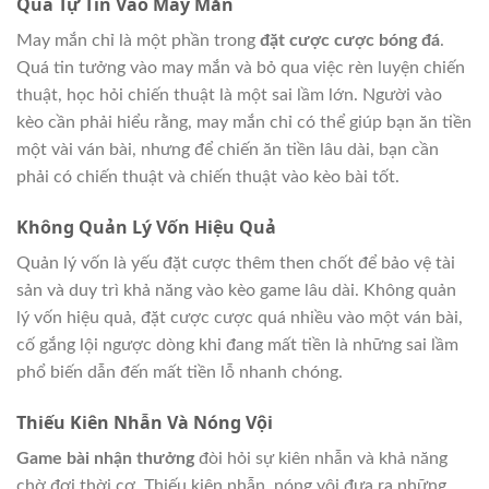
Quá Tự Tin Vào May Mắn
May mắn chỉ là một phần trong
đặt cược cược bóng đá
.
Quá tin tưởng vào may mắn và bỏ qua việc rèn luyện chiến
thuật, học hỏi chiến thuật là một sai lầm lớn. Người vào
kèo cần phải hiểu rằng, may mắn chỉ có thể giúp bạn ăn tiền
một vài ván bài, nhưng để chiến ăn tiền lâu dài, bạn cần
phải có chiến thuật và chiến thuật vào kèo bài tốt.
Không Quản Lý Vốn Hiệu Quả
Quản lý vốn là yếu đặt cược thêm then chốt để bảo vệ tài
sản và duy trì khả năng vào kèo game lâu dài. Không quản
lý vốn hiệu quả, đặt cược cược quá nhiều vào một ván bài,
cố gắng lội ngược dòng khi đang mất tiền là những sai lầm
phổ biến dẫn đến mất tiền lỗ nhanh chóng.
Thiếu Kiên Nhẫn Và Nóng Vội
Game bài nhận thưởng
đòi hỏi sự kiên nhẫn và khả năng
chờ đợi thời cơ. Thiếu kiên nhẫn, nóng vội đưa ra những