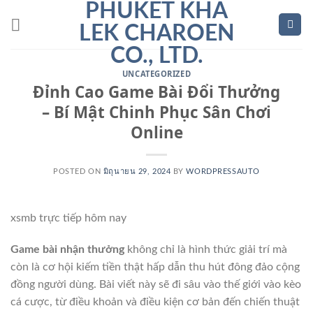
PHUKET KHA
Skip
to
LEK CHAROEN
content
CO., LTD.
UNCATEGORIZED
Đỉnh Cao Game Bài Đổi Thưởng
– Bí Mật Chinh Phục Sân Chơi
Online
POSTED ON
มิถุนายน 29, 2024
BY
WORDPRESSAUTO
xsmb trực tiếp hôm nay
Game bài nhận thưởng
không chỉ là hình thức giải trí mà
còn là cơ hội kiếm tiền thật hấp dẫn thu hút đông đảo cộng
đồng người dùng. Bài viết này sẽ đi sâu vào thế giới vào kèo
cá cược, từ điều khoản và điều kiện cơ bản đến chiến thuật