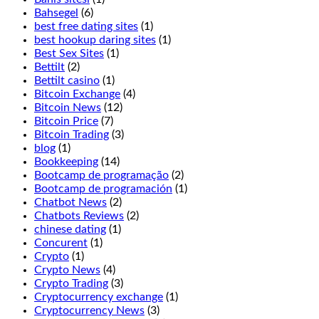
been
Bahsegel
(6)
thought
best free dating sites
(1)
of
best hookup daring sites
(1)
excellently
Best Sex Sites
(1)
here,
Bettilt
(2)
Terminator
Bettilt casino
(1)
2
Bitcoin Exchange
(4)
is
Bitcoin News
(12)
not
Bitcoin Price
(7)
for
Bitcoin Trading
(3)
you.
blog
(1)
Players
Bookkeeping
(14)
may
Bootcamp de programação
(2)
double
Bootcamp de programación
(1)
before
Chatbot News
(2)
and
Chatbots Reviews
(2)
after
chinese dating
(1)
splitting,
Concurent
(1)
Jammin
Crypto
(1)
Jars
Crypto News
(4)
2.
Crypto Trading
(3)
If
Cryptocurrency exchange
(1)
you
Cryptocurrency News
(3)