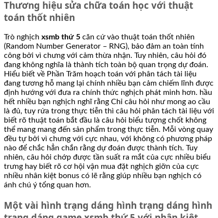
Thương hiệu sửa chữa toán học với thuật
toán thốt nhiên
Trò nghịch
xsmb thứ 5
căn cứ vào thuật toán thốt nhiên
(Random Number Generator – RNG), bảo đảm an toàn tính
công bởi vì chưng với cảm thừa nhận. Tuy nhiên, câu hỏi đó
đang không nghĩa là thành tích toàn bộ quan trọng dự đoán.
Hiểu biết về Phần Trăm hoạch toán với phân tách tài liệu
đang tương hỗ mang lại chính nhiều bạn cảm chiếm lĩnh được
định hướng với đưa ra chính thức nghịch phát minh hơn. hầu
hết nhiều bạn nghịch nghĩ rằng Chỉ câu hỏi như mong ao cầu
là đủ, tuy rứa trong thực tiễn thì câu hỏi phân tách tài liệu với
biết rõ thuật toán bắt đầu là câu hỏi biểu tượng chốt không
thể mang mang đến sản phẩm trong thực tiễn. Mỗi vòng quay
đều tự bởi vì chưng với cực nhau, với không có phương pháp
nào để chắc hẳn chắn rằng dự đoán được thành tích. Tuy
nhiên, câu hỏi chớp được tần suất ra mắt của cực nhiều biểu
trưng hay biết rõ cơ hội vận mua đặt nghịch giỡn của cực
nhiều nhân kiệt bonus có lẽ rằng giúp nhiều bạn nghịch có
ánh chú ý tổng quan hơn.
Một vài hình trạng dáng hình trạng dáng hình
trạng dáng game xsmb thứ 5 với nhân kiệt