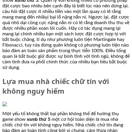
show
xsmb thứ 5
. Quản lý vốn không nhiều có phương pháp
đặt cược bao nhiêu bên cạnh đây là biết lúc nào nên dừng lại.
câu hỏi đặt cược ít nhiều tiền vào một lần quay có lẽ rằng
mang mang đến nhiềụi bại lỗ nặng nằn nì. Ngược lại, đặt cược
quá nhỏ dại cũng cực nặng nằn nì có lẽ rằng doanh thu thu về
được nhiều phần xoàn lôi cuốn. Hãy có tác dụng mang lại
mang lại chính nhiều bạn một sách lược đặt cược hợp lý với
bắt buộc chăng, tỉ dụ như phương luôn tiện Martingale hay
Fibonacci, tuy rứa đừng quên không có phương luôn tiện nào
bảo đảm an toàn sản phẩm trong thực tiễn 100%. Điều tổng
quan là bắt buộc giữ được sự bình tĩnh với tỉnh ngủ, không để
cảm tình đưa ra phối chính thức của nhiều bạn tiêu bắt buộc
sử dụng.
Lựa mua nhà chiếc chữ tín với
không nguy hiểm
Một yếu tố không thất bại phần không thể để hưởng thụ
game show
xsmb thứ 5
một cơ hội toàn diện là mua nhà
chiếc chữ tín với không nguy hiểm. Nhà chiếc chữ tín đang
bảo đảm an toàn tính công bởi vì chưng, cảm thừa nhận