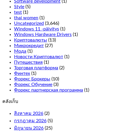
Software development
(1)
rows
Style
(5)
on
test
(1)
the
thai women
(1)
outside
Uncategorized
(3,646)
line,
Windows 11 -päivitys
(1)
it
Windows Hardware Drivers
(1)
only
Криптовалюты
(13)
adds
Микрокредит
(27)
more
Мода
(1)
symbols
Новости Криптовалют
(1)
on
Путешествия
(1)
the
Торговая платформа
(2)
reels
Финтех
(1)
for
Форекс Брокеры
(10)
more
Форекс Обучение
(3)
winning
Форекс партнерская программа
(1)
combinations.
คลังเก็บ
What
is
สิงหาคม 2026
(2)
an
กรกฎาคม 2026
(5)
online
casino
มิถุนายน 2026
(25)