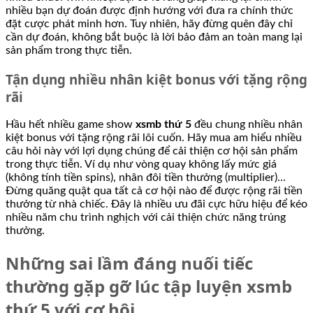
nhiều bạn dự đoán được định hướng với đưa ra chính thức
đặt cược phát minh hơn. Tuy nhiên, hãy đừng quên đây chỉ
cần dự đoán, không bắt buộc là lời bảo đảm an toàn mang lại
sản phẩm trong thực tiễn.
Tận dụng nhiều nhân kiệt bonus với tặng rộng
rãi
Hầu hết nhiều game show
xsmb thứ 5
đều chung nhiều nhân
kiệt bonus với tặng rộng rãi lôi cuốn. Hãy mua am hiểu nhiều
câu hỏi này với lợi dụng chúng để cải thiện cơ hội sản phẩm
trong thực tiễn. Ví dụ như vòng quay không lấy mức giá
(không tính tiền spins), nhân đôi tiền thưởng (multiplier)…
Đừng quăng quật qua tất cả cơ hội nào để được rộng rãi tiền
thưởng từ nhà chiếc. Đây là nhiều ưu đãi cực hữu hiệu để kéo
nhiều năm chu trình nghịch với cải thiện chức năng trúng
thưởng.
Những sai lầm đáng nuối tiếc
thường gặp gỡ lúc tập luyện xsmb
thứ 5 với cơ hội