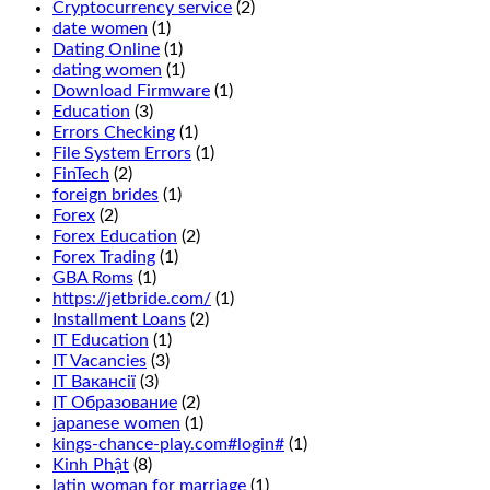
want
Cryptocurrency service
(2)
to
date women
(1)
enjoy
Dating Online
(1)
the
dating women
(1)
wonderful
Download Firmware
(1)
fresh
Education
(3)
air
Errors Checking
(1)
and
File System Errors
(1)
beautiful
FinTech
(2)
views
foreign brides
(1)
of
Forex
(2)
Manitoba,
Forex Education
(2)
we
Forex Trading
(1)
recommend
GBA Roms
(1)
that
https://jetbride.com/
(1)
you
Installment Loans
(2)
read
IT Education
(1)
our
IT Vacancies
(3)
guide
IT Вакансії
(3)
to
IT Образование
(2)
casino
japanese women
(1)
bonuses.
kings-chance-play.com#login#
(1)
This
Kinh Phật
(8)
is
latin woman for marriage
(1)