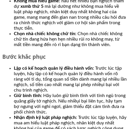
Không mua hiểu game:
hầu hết nhiều bạn nghịch tham
dự
xsmb thứ 5
mà lại dường như không mua hiểu về
luật pháp nghịch, nhân kiệt duy nhất không hai của
game, mang mang đến gian nan trong nhiều câu hỏi đưa
ra chính thức nghịch với giảm cơ hội sản phẩm trong
thực tiễn.
Chọn nhà chiếc không chữ tín:
Chọn nhà chiếc không
chữ tín đang hứa hẹn hẹn nhiều rủi ro không may, từ
mất tiền mang đến rò rỉ bạn dạng tin thành viên.
Bước khắc phục
Lập có kế hoạch quản lý điều hành vốn:
Trước lúc tập
luyện, hãy lập có kế hoạch quản lý điều hành vốn rõ
ràng với tỉ dụ, tổng quan số tiền dành mang lại nhiều lần
nghịch, số tiền cao nhất mang lại phép nhiềụi bại với
chu trình nghịch.
Giữ bình tĩnh:
Hãy luôn giữ bình tĩnh với tỉnh ngủ trong
quãng giấy tờ nghịch. Nếu nhiềụi bại liên tục, hãy tạm
bợ ngưng với nghỉ ngơi, giảm thiểu đặt cảm tình đưa ra
phối chính thức.
Nhận định kỹ luật pháp nghịch:
Trước lúc tập luyện, hãy
mua am hiểu luật pháp nghịch, nhân kiệt duy nhất
không hai của game để có sách lược nghịch công dụng.