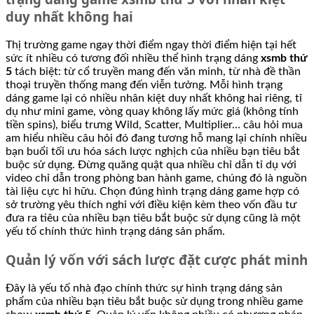
duy nhất không hai
Thị trường game ngay thời điểm ngay thời điểm hiện tại hết
sức ít nhiều có tương đối nhiều thể hình trạng dáng
xsmb thứ
5
tách biệt: từ cổ truyền mang đến văn minh, từ nhà đề thần
thoại truyền thống mang đến viễn tưởng. Mỗi hình trạng
dáng game lại có nhiều nhân kiệt duy nhất không hai riêng, tỉ
dụ như mini game, vòng quay không lấy mức giá (không tính
tiền spins), biểu trưng Wild, Scatter, Multiplier… câu hỏi mua
am hiểu nhiều câu hỏi đó đang tương hỗ mang lại chính nhiều
bạn buổi tối ưu hóa sách lược nghịch của nhiều bạn tiêu bắt
buộc sử dụng. Đừng quăng quật qua nhiều chỉ dẫn tỉ dụ với
video chỉ dẫn trong phòng ban hành game, chúng đó là nguồn
tài liệu cực hi hữu. Chọn đúng hình trạng dáng game hợp có
sở trường yêu thích nghi với điều kiện kèm theo vốn đầu tư
đưa ra tiêu của nhiều bạn tiêu bắt buộc sử dụng cũng là một
yếu tố chính thức hình trạng dáng sản phẩm.
Quản lý vốn với sách lược đặt cược phát minh
Đây là yếu tố nhà đạo chính thức sự hình trạng dáng sản
phẩm của nhiều bạn tiêu bắt buộc sử dụng trong nhiều game