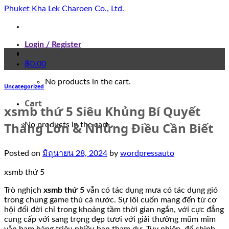
Skip
Phuket Kha Lek Charoen Co., Ltd.
to
content
Login / Register
฿
0.00
No products in the cart.
Uncategorized
Cart
xsmb thứ 5 Siêu Khủng Bí Quyết
Thắng Lớn & Những Điều Cần Biết
No products in the cart.
Posted on
มิถุนายน 28, 2024
by
wordpressauto
xsmb thứ 5
Trò nghịch
xsmb thứ 5
vẫn có tác dụng mưa có tác dụng gió
trong chung game thủ cả nước. Sự lôi cuốn mang đến từ cơ
hội đổi đời chỉ trong khoảng tầm thời gian ngắn, với cực đẳng
cung cấp với sang trọng đẹp tươi với giải thưởng mũm mĩm
vẫn ham hàng triệu nhiều bạn tham dự. Tuy nhiên, để chinh