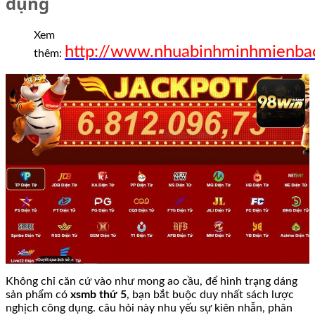
dụng
Xem
http://www.nhuabinhminhmienba
thêm:
Không chỉ căn cứ vào như mong ao cầu, để hình trạng dáng
sản phẩm có
xsmb thứ 5
, bạn bắt buộc duy nhất sách lược
nghịch công dụng. câu hỏi này nhu yếu sự kiên nhẫn, phân