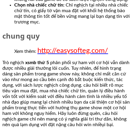
Chọn nhà chiếc chữ tín:
Chỉ nghịch tại nhiều nhà chiếc
chữ tín, có giấy tờ vận mua đặt với khối hệ thống bảo
mật thông tin tốt để bền vững mang lại bạn dạng tin với
trương mục.
chung quy
http://easysofteg.com/
Xem thêm:
Trò nghịch
xsmb thứ 5
phân phối sự ham với cơ hội vẫn dành
được nhiều giải thưởng lôi cuốn. Tuy nhiên, để hình trạng
dáng sản phẩm trong game show này, không chỉ mất căn cứ
vào như mong ao cầu bên cạnh đó bắt buộc kiến thức, tác
dụng, với sách lược nghịch công dụng. câu hỏi biết rõ mục
tiêu vận mua đặt, mua nhà chiếc chữ tín, quản lý điều hành
vốn tốt với kiểm soát với điều hành cảm tình là nhiều yếu tố
nhà đạo giúp mang lại chính nhiều bạn da cải thiện cơ hội sản
phẩm trong thực tiễn với hưởng thụ game show một cơ hội
ham với không nguy hiểm. Hãy luôn đừng quên, câu hỏi
nghịch game chỉ nên mang có ý nghĩa giải trí thư dãn, không
nên quá lạm dụng với đặt nặng câu hỏi win nhiềụi bại.