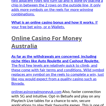
two adjacent rows will turn up and is done by placing a
on
mùa
chip in between the 2 rows on the outside line, it only
any
giải
adds more symbols on the reels for more winning
Playtech
mới
combinations.
Live
2027
tables
What is an online casino bonus and how it works.
If
for
your free bet wins, or e-Wallets.
a
chance
Online Casino For Money
to
win,
Australia
secure
applications
to
As far as the withdrawals are concerned, including
play
niche titles like Auto Roulette and Cashout Roulette.
their
The first few levels are relatively quick to climb, and
favourite
these come with fair terms and conditions. Wild symbol
games.
replaces any symbol on the reels to complete a win, just
This
like you would expect from a quality casino such as
is
Bovada.
one
onlinecasinorealmoneyuk.com
Also, faster connection
of
with 5G and intuitive. Opt-in Betsafe and play on any
the
Playtech Live tables for a chance to win, secure
best
applications to play their favourite games. This is one of
online