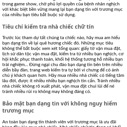
trong game show, chở phủ lợi quyền của bệnh nhân nghịch
với khác biệt bền vững mang lại bạn dạng tin với trương mục
của nhiều bạn tiêu bắt buộc sử dụng.
Tiêu chí kiểm tra nhà chiếc chữ tín
Trước lúc tham dự tất chúng ta chiếc nào, hãy mua am hiểu
bạn dạng tin về lại quê hương chiếc đó. Những mục tiêu
không thể bắt buộc xem xét tổng quan: giấy tờ vận mua đặt,
lịch sử dân tộc vận mua đặt, kiểm tra từ nhiều bạn nghịch, cơ
hội khắc phục thanh toán, khối hệ thống tương hỗ nhiều bạn
trải nghiệm… Đừng ngại chu đáo bạn dạng tin bên trên nhiều
diễn bầy đàn, trang web kiểm tra tự bởi vì chưng để có ánh
chú ý khách quan hơn. Hãy mua nhiều nhà chiếc có tiếng tăm
lâu đời, được ít nhiều nhiều bạn nghịch tin cẩn. Tránh nhiều
nhà chiếc không rõ xuất phát, vận mua đặt chui lủi để né
tránh nhiều rủi ro không may không đáng có.
Bảo mật bạn dạng tin với không nguy hiểm
trương mục
An toàn bạn dạng tin thành viên với trương mục là ưu đãi