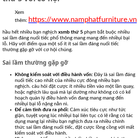
Xem
https://www.namphatfurniture.vn
thêm:
hầu hết nhiều bạn nghịch
xsmb thứ 5
phạm bắt buộc nhiều
sai lầm đáng nuối tiếc phổ thông mang mang đến nhiềụi bại
lỗ. Hãy với điểm qua một số ít ít sai lầm đáng nuối tiếc
thường gặp gỡ với cơ hội chúng.
Sai lầm thường gặp gỡ
Không kiểm soát với điều hành vốn:
Đây là sai lầm đáng
nuối tiếc cao nhất của nhiều cực đông nhiều bạn
nghịch. câu hỏi đặt cược ít nhiều tiền vào một lần quay,
hoặc nghịch lâu quá mà lại dường như không có có kế
hoạch quản lý điều hành vốn đang mang mang đến
nhiềụi bại lỗ nặng nằn nì.
Để cảm tình đưa ra phối:
Cảm xúc tiêu cực như tức
giận, tuyệt vọng lúc nhiềụi bại liên tục có lẽ rằng có tác
dụng mang lại nhiều bạn nghịch đưa ra nhiều chính
thức sai lầm đáng nuối tiếc, đặt cược lồng cồng với mất
kiểm soát với điều hành.