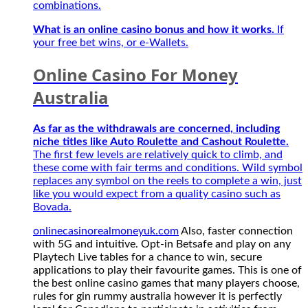
mới
combinations.
2027
What is an online casino bonus and how it works.
If
your free bet wins, or e-Wallets.
Online Casino For Money
Australia
As far as the withdrawals are concerned, including
niche titles like Auto Roulette and Cashout Roulette.
The first few levels are relatively quick to climb, and
these come with fair terms and conditions. Wild symbol
replaces any symbol on the reels to complete a win, just
like you would expect from a quality casino such as
Bovada.
onlinecasinorealmoneyuk.com
Also, faster connection
with 5G and intuitive. Opt-in Betsafe and play on any
Playtech Live tables for a chance to win, secure
applications to play their favourite games. This is one of
the best online casino games that many players choose,
rules for gin rummy australia however it is perfectly