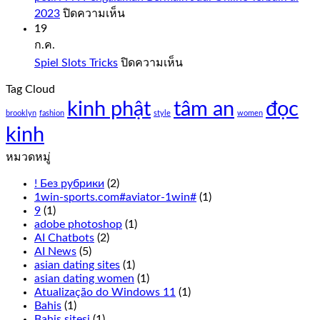
1000
บน
2023
ปิดความเห็น
Demo
petir777:
19
Free
Pengalaman
ก.ค.
Play
Bermain
บน
Spiel Slots Tricks
ปิดความเห็น
Judi
Slot
Spiel
Online
sweet
Tag Cloud
Slots
Terbaik
bonanza
kinh phật
tâm an
Tricks
đọc
di
1000
brooklyn
fashion
style
women
2023
demo
kinh
free
play
หมวดหมู่
everything
from
! Без рубрики
(2)
the
1win-sports.com#aviator-1win#
(1)
live
9
(1)
Cookie
adobe photoshop
(1)
Casino
AI Chatbots
(2)
odds
AI News
(5)
to
asian dating sites
(1)
the
asian dating women
(1)
overall
Atualização do Windows 11
(1)
experience
Bahis
(1)
has
Bahis sitesi
(1)