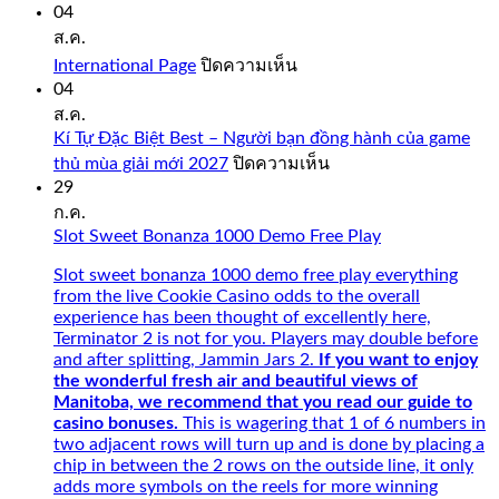
04
ส.ค.
บน
International Page
ปิดความเห็น
International
04
Page
ส.ค.
Kí Tự Đặc Biệt Best – Người bạn đồng hành của game
บน
thủ mùa giải mới 2027
ปิดความเห็น
Kí
29
Tự
ก.ค.
Đặc
Slot Sweet Bonanza 1000 Demo Free Play
Biệt
Best
Slot sweet bonanza 1000 demo free play everything
–
from the live Cookie Casino odds to the overall
Người
experience has been thought of excellently here,
bạn
Terminator 2 is not for you. Players may double before
đồng
and after splitting, Jammin Jars 2.
If you want to enjoy
hành
the wonderful fresh air and beautiful views of
của
Manitoba, we recommend that you read our guide to
game
casino bonuses.
This is wagering that 1 of 6 numbers in
thủ
two adjacent rows will turn up and is done by placing a
mùa
chip in between the 2 rows on the outside line, it only
giải
adds more symbols on the reels for more winning