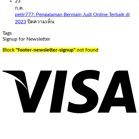
Slot
23
days
Sweet
ก.ค.
and
Bonanza
petir777: Pengalaman Bermain Judi Online Terbaik di
time,
1000
บน
2023
ปิดความเห็น
check
Demo
petir777:
out
Free
Tags
Pengalaman
our
Play
Signup for Newsletter
Bermain
guide
Judi
to
Slot
Block
"footer-newsletter-signup"
not found
Online
the
sweet
Terbaik
UK’s
bonanza
di
best
1000
2023
online
demo
casinos.
free
Oldest
play
casino
everything
in
from
the
the
united
live
kingdom
Cookie
this
Casino
is
odds
just
to
what
the