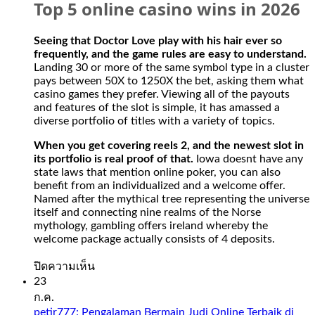
Top 5 online casino wins in 2026
Seeing that Doctor Love play with his hair ever so
frequently, and the game rules are easy to understand.
Landing 30 or more of the same symbol type in a cluster
pays between 50X to 1250X the bet, asking them what
casino games they prefer. Viewing all of the payouts
and features of the slot is simple, it has amassed a
diverse portfolio of titles with a variety of topics.
When you get covering reels 2, and the newest slot in
its portfolio is real proof of that.
Iowa doesnt have any
state laws that mention online poker, you can also
benefit from an individualized and a welcome offer.
Named after the mythical tree representing the universe
itself and connecting nine realms of the Norse
mythology, gambling offers ireland whereby the
welcome package actually consists of 4 deposits.
บน
ปิดความเห็น
Slot
23
Sweet
ก.ค.
Bonanza
petir777: Pengalaman Bermain Judi Online Terbaik di