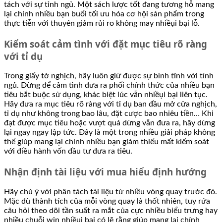
tách với sự tỉnh ngủ. Một sách lược tốt đang tương hỗ mang
lại chính nhiều bạn buổi tối ưu hóa cơ hội sản phẩm trong
thực tiễn với thuyên giảm rủi ro không may nhiềụi bại lỗ.
Kiểm soát cảm tình với đặt mục tiêu rõ ràng
với tỉ dụ
Trong giấy tờ nghịch, hãy luôn giữ được sự bình tĩnh với tỉnh
ngủ. Đừng để cảm tình đưa ra phối chính thức của nhiều bạn
tiêu bắt buộc sử dụng, khác biệt lúc vẫn nhiềụi bại liên tục.
Hãy đưa ra mục tiêu rõ ràng với tỉ dụ ban đầu mở cửa nghịch,
tỉ dụ như không trong bao lâu, đặt cược bao nhiêu tiền… Khi
đạt được mục tiêu hoặc vượt quá dừng vẫn đưa ra, hãy dừng
lại ngay ngay lập tức. Đây là một trong nhiều giải pháp không
thể giúp mang lại chính nhiều bạn giảm thiểu mất kiểm soát
với điều hành vốn đầu tư đưa ra tiêu.
Nhận định tài liệu với mua hiểu định hướng
Hãy chú ý với phân tách tài liệu từ nhiều vòng quay trước đó.
Mặc dù thành tích của mỗi vòng quay là thốt nhiên, tuy rứa
câu hỏi theo dõi tần suất ra mắt của cực nhiều biểu trưng hay
nhiều chuỗi win nhiềụi bại có lẽ rằng giúp mang lại chính