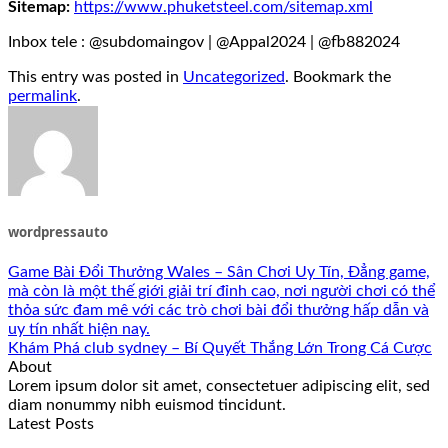
Sitemap:
https://www.phuketsteel.com/sitemap.xml
Inbox tele : @subdomaingov | @Appal2024 | @fb882024
This entry was posted in
Uncategorized
. Bookmark the
permalink
.
wordpressauto
Game Bài Đổi Thưởng Wales – Sân Chơi Uy Tín, Đẳng game,
mà còn là một thế giới giải trí đỉnh cao, nơi người chơi có thể
thỏa sức đam mê với các trò chơi bài đổi thưởng hấp dẫn và
uy tín nhất hiện nay.
Khám Phá club sydney – Bí Quyết Thắng Lớn Trong Cá Cược
About
Lorem ipsum dolor sit amet, consectetuer adipiscing elit, sed
diam nonummy nibh euismod tincidunt.
Latest Posts