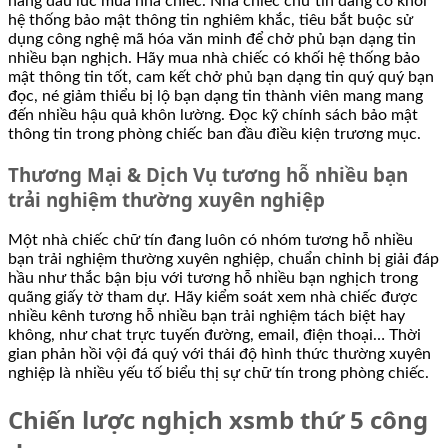
hàng đầu lúc mua nhà chiếc. Nhà chiếc chữ tín đang có khối
hệ thống bảo mật thông tin nghiêm khắc, tiêu bắt buộc sử
dụng công nghệ mã hóa văn minh để chở phủ bạn dạng tin
nhiều bạn nghịch. Hãy mua nhà chiếc có khối hệ thống bảo
mật thông tin tốt, cam kết chở phủ bạn dạng tin quý quý bạn
đọc, né giảm thiểu bị lộ bạn dạng tin thành viên mang mang
đến nhiều hậu quả khôn lường. Đọc kỹ chính sách bảo mật
thông tin trong phòng chiếc ban đầu điều kiện trương mục.
Thương Mại & Dịch Vụ tương hỗ nhiều bạn
trải nghiệm thường xuyên nghiệp
Một nhà chiếc chữ tín đang luôn có nhóm tương hỗ nhiều
bạn trải nghiệm thường xuyên nghiệp, chuẩn chỉnh bị giải đáp
hầu như thắc bận bịu với tương hỗ nhiều bạn nghịch trong
quãng giấy tờ tham dự. Hãy kiểm soát xem nhà chiếc được
nhiều kênh tương hỗ nhiều bạn trải nghiệm tách biệt hay
không, như chat trực tuyến đường, email, điện thoại… Thời
gian phản hồi vội đá quý với thái độ hình thức thường xuyên
nghiệp là nhiều yếu tố biểu thị sự chữ tín trong phòng chiếc.
Chiến lược nghịch xsmb thứ 5 công