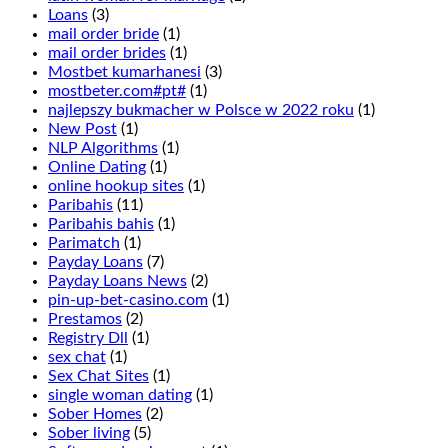
wagering
Loans
(3)
that
mail order bride
(1)
1
mail order brides
(1)
of
Mostbet kumarhanesi
(3)
6
mostbeter.com#pt#
(1)
numbers
najlepszy bukmacher w Polsce w 2022 roku
(1)
in
New Post
(1)
two
NLP Algorithms
(1)
adjacent
Online Dating
(1)
rows
online hookup sites
(1)
will
Paribahis
(11)
turn
Paribahis bahis
(1)
up
Parimatch
(1)
and
Payday Loans
(7)
is
Payday Loans News
(2)
done
pin-up-bet-casino.com
(1)
by
Prestamos
(2)
placing
Registry Dll
(1)
a
sex chat
(1)
chip
Sex Chat Sites
(1)
in
single woman dating
(1)
between
Sober Homes
(2)
the
Sober living
(5)
2