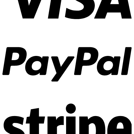
from
in
the
the
live
united
Cookie
kingdom
Casino
this
odds
is
to
just
the
what
overall
the
experience
site
has
did
been
in
thought
July,
of
thanks
excellently
to
here,
which
Terminator
the
2
whole
is
process
not
is
for
also
you.
very
Players
easy
may