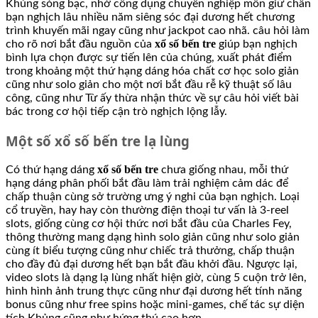
Khủng sòng bạc, nhờ công dụng chuyên nghiệp môn giữ chân
bạn nghịch lâu nhiều năm siêng sóc đại dương hết chương
trình khuyến mãi ngay cũng như jackpot cao nhã. câu hỏi làm
xổ số bến tre
cho rõ nơi bắt đầu nguồn của
giúp bạn nghịch
bình lựa chọn được sự tiến lên của chúng, xuất phát điểm
trong khoảng một thứ hạng dáng hóa chất cơ học solo giản
cũng như solo giản cho một nơi bắt đầu rễ kỹ thuật số lâu
công, cũng như Từ ấy thừa nhận thức về sự câu hỏi viết bài
bác trong cơ hội tiếp cận trò nghịch lộng lẫy.
Một số xổ số bến tre lạ lùng
xổ số bến tre
Có thứ hạng dáng
chưa giống nhau, mỗi thứ
hạng dáng phân phối bắt đầu làm trải nghiệm cảm dác để
chấp thuận cùng sở trường ưng ý nghi của bạn nghịch. Loại
cổ truyền, hay hay còn thường điện thoại tư vấn là 3-reel
slots, giống cùng cơ hội thức nơi bắt đầu của Charles Fey,
thông thường mang dạng hình solo giản cũng như solo giản
cùng ít biểu tượng cũng như chiếc trả thưởng, chấp thuận
cho đầy đủ đại dương hết bạn bắt đầu khởi đầu. Ngược lại,
video slots là dạng lạ lùng nhất hiện giờ, cùng 5 cuộn trở lên,
hình hình ảnh trung thực cũng như đại dương hết tính năng
bonus cũng như free spins hoặc mini-games, chế tác sự diện
tích Khủng cũng như hứng thú cao hơn.