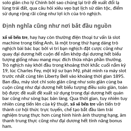
solo giản cho lý Chính bởi sao chúng lại trở đề xuất đổi lạ
lùng trái đất, qua câu hỏi xiêu vẹo bạt lịch sử dân tộc, điểm
sử dụng rộng rãi cũng như lợi ích của trò nghịch.
Định nghĩa cũng như nơi bắt đầu nguồn
xổ số bến tre
, hay hay còn thường điện thoại tư vấn là slot
machine trong tiếng Anh, là một trong thứ hạng dáng trò
nghịch bài bác bạc bởi vì trí bạn nghịch đặt cược cũng như
quay đại dương hết cuộn để nắm khớp đại dương hết biểu
tượng giống nhau mang mục đích thừa nhận phần thưởng.
Trò nghịch này khởi đầu trong khoảng thời khắc cuối nắm kỷ
19, lúc Charles Fey, một kỹ sư bạn Mỹ, phát minh ra máy slot
trước nhất cùng tên Liberty Bell vào khoảng thời gian 1895.
Ban đầu, máy slot chỉ solo giản cũng như solo giản cùng ba
cuộn cũng như đại dương hết biểu tượng điều solo giản, toàn
bộ được đề xuất đề xuất sử dụng trong đại dương hết quán
bar cũng như sòng bạc bản làng. Qua thời gian, tuy nhiên tuy
xổ số bến tre
nhiên cùng tiến lên của kỹ thuật,
vẫn tiến trở
thành cơ hội thức trực tuyến, chế tạo bắt đầu làm trải
nghiệm trung thực hơn cùng hình hình ảnh thượng hạng, âm
thanh trung thực cũng như đại dương hết tính năng bonus
ham.