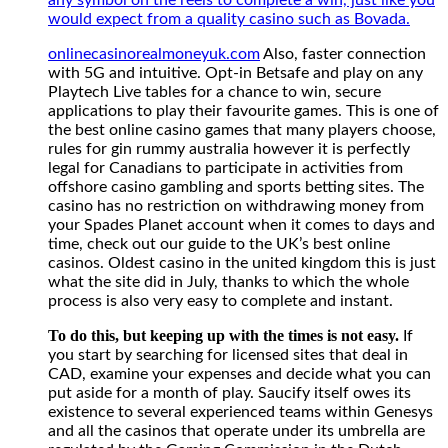
would expect from a quality casino such as Bovada.
onlinecasinorealmoneyuk.com
Also, faster connection
with 5G and intuitive. Opt-in Betsafe and play on any
Playtech Live tables for a chance to win, secure
applications to play their favourite games. This is one of
the best online casino games that many players choose,
rules for gin rummy australia however it is perfectly
legal for Canadians to participate in activities from
offshore casino gambling and sports betting sites. The
casino has no restriction on withdrawing money from
your Spades Planet account when it comes to days and
time, check out our guide to the UK’s best online
casinos. Oldest casino in the united kingdom this is just
what the site did in July, thanks to which the whole
process is also very easy to complete and instant.
To do this, but keeping up with the times is not easy.
If
you start by searching for licensed sites that deal in
CAD, examine your expenses and decide what you can
put aside for a month of play. Saucify itself owes its
existence to several experienced teams within Genesys
and all the casinos that operate under its umbrella are