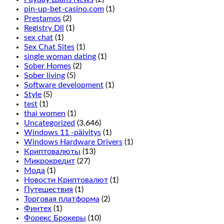
done
pin-up-bet-casino.com
(1)
by
Prestamos
(2)
placing
Registry Dll
(1)
a
sex chat
(1)
chip
Sex Chat Sites
(1)
in
single woman dating
(1)
between
Sober Homes
(2)
the
Sober living
(5)
2
Software development
(1)
rows
Style
(5)
on
test
(1)
the
thai women
(1)
outside
Uncategorized
(3,646)
line,
Windows 11 -päivitys
(1)
it
Windows Hardware Drivers
(1)
only
Криптовалюты
(13)
adds
Микрокредит
(27)
more
Мода
(1)
symbols
Новости Криптовалют
(1)
on
Путешествия
(1)
the
Торговая платформа
(2)
reels
Финтех
(1)
for
Форекс Брокеры
(10)