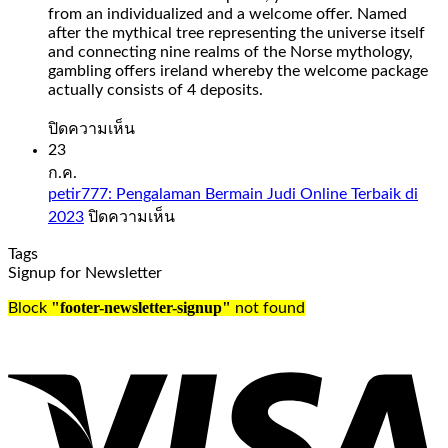
from
from an individualized and a welcome offer. Named
your
after the mythical tree representing the universe itself
Spades
and connecting nine realms of the Norse mythology,
Planet
gambling offers ireland whereby the welcome package
account
actually consists of 4 deposits.
when
it
บน
ปิดความเห็น
comes
Slot
23
to
Sweet
ก.ค.
days
Bonanza
petir777: Pengalaman Bermain Judi Online Terbaik di
and
1000
บน
2023
ปิดความเห็น
time,
Demo
petir777:
check
Free
Tags
Pengalaman
out
Play
Signup for Newsletter
Bermain
our
Judi
guide
Slot
"footer-newsletter-signup"
Block
not found
Online
to
sweet
Terbaik
the
bonanza
di
UK’s
1000
2023
best
demo
online
free
casinos.
play
Oldest
everything
casino