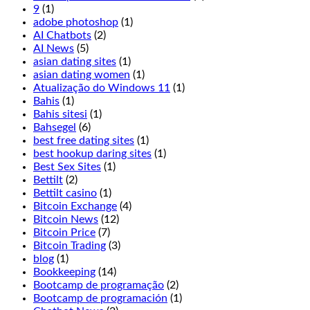
live
9
(1)
Cookie
adobe photoshop
(1)
Casino
AI Chatbots
(2)
odds
AI News
(5)
to
asian dating sites
(1)
the
asian dating women
(1)
overall
Atualização do Windows 11
(1)
experience
Bahis
(1)
has
Bahis sitesi
(1)
been
Bahsegel
(6)
thought
best free dating sites
(1)
of
best hookup daring sites
(1)
excellently
Best Sex Sites
(1)
here,
Bettilt
(2)
Terminator
Bettilt casino
(1)
2
Bitcoin Exchange
(4)
is
Bitcoin News
(12)
not
Bitcoin Price
(7)
for
Bitcoin Trading
(3)
you.
blog
(1)
Players
Bookkeeping
(14)
may
Bootcamp de programação
(2)
double
Bootcamp de programación
(1)
before