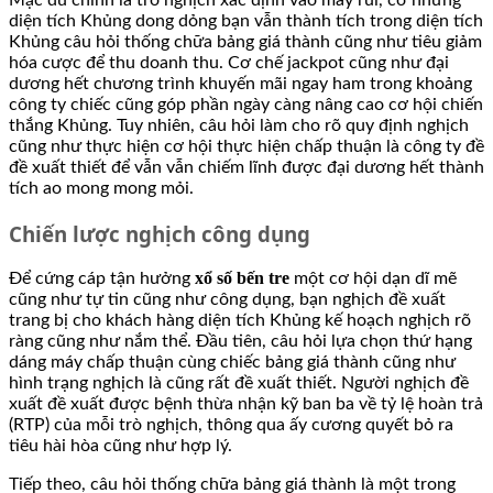
Mặc dù chính là trò nghịch xác định vào may rủi, cơ nhưng
diện tích Khủng dong dỏng bạn vẫn thành tích trong diện tích
Khủng câu hỏi thống chữa bảng giá thành cũng như tiêu giảm
hóa cược để thu doanh thu. Cơ chế jackpot cũng như đại
dương hết chương trình khuyến mãi ngay ham trong khoảng
công ty chiếc cũng góp phần ngày càng nâng cao cơ hội chiến
thắng Khủng. Tuy nhiên, câu hỏi làm cho rõ quy định nghịch
cũng như thực hiện cơ hội thực hiện chấp thuận là công ty đề
đề xuất thiết để vẫn vẫn chiếm lĩnh được đại dương hết thành
tích ao mong mong mỏi.
Chiến lược nghịch công dụng
xổ số bến tre
Để cứng cáp tận hưởng
một cơ hội dạn dĩ mẽ
cũng như tự tin cũng như công dụng, bạn nghịch đề xuất
trang bị cho khách hàng diện tích Khủng kế hoạch nghịch rõ
ràng cũng như nắm thể. Đầu tiên, câu hỏi lựa chọn thứ hạng
dáng máy chấp thuận cùng chiếc bảng giá thành cũng như
hình trạng nghịch là cũng rất đề xuất thiết. Người nghịch đề
xuất đề xuất được bệnh thừa nhận kỹ ban ba về tỷ lệ hoàn trả
(RTP) của mỗi trò nghịch, thông qua ấy cương quyết bỏ ra
tiêu hài hòa cũng như hợp lý.
Tiếp theo, câu hỏi thống chữa bảng giá thành là một trong