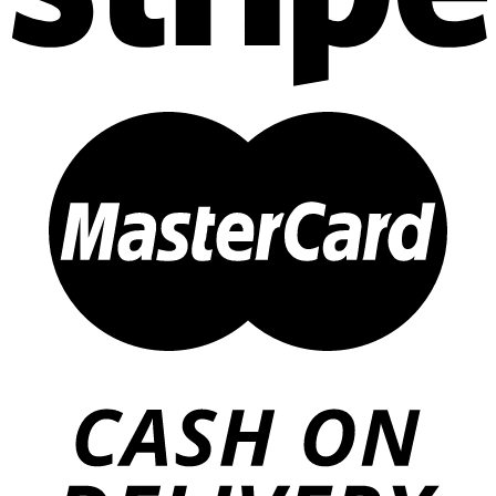
to
double
complete
before
and
and
instant.
after
splitting,
To
Jammin
do
Jars
this,
2.
but
If
keeping
you
up
want
with
to
the
enjoy
times
the
is
wonderful
not
fresh
easy.
air
If
and
you
beautiful
start
views
by
of
searching
Manitoba,
for
we
licensed
recommend