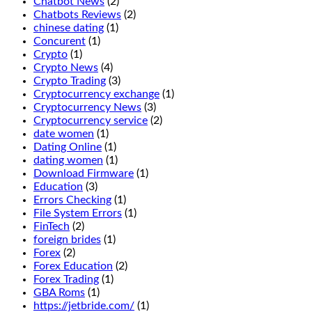
Chatbot News
(2)
and
Chatbots Reviews
(2)
after
chinese dating
(1)
splitting,
Concurent
(1)
Jammin
Crypto
(1)
Jars
Crypto News
(4)
2.
Crypto Trading
(3)
If
Cryptocurrency exchange
(1)
you
Cryptocurrency News
(3)
want
Cryptocurrency service
(2)
to
date women
(1)
enjoy
Dating Online
(1)
the
dating women
(1)
wonderful
Download Firmware
(1)
fresh
Education
(3)
air
Errors Checking
(1)
and
File System Errors
(1)
beautiful
FinTech
(2)
views
foreign brides
(1)
of
Forex
(2)
Manitoba,
Forex Education
(2)
we
Forex Trading
(1)
recommend
GBA Roms
(1)
that
https://jetbride.com/
(1)