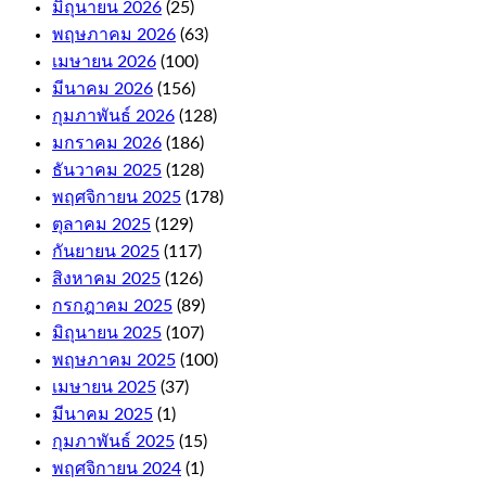
casino
มิถุนายน 2026
(25)
bonus
พฤษภาคม 2026
(63)
and
เมษายน 2026
(100)
how
it
มีนาคม 2026
(156)
works.
กุมภาพันธ์ 2026
(128)
If
มกราคม 2026
(186)
your
free
ธันวาคม 2025
(128)
bet
พฤศจิกายน 2025
(178)
wins,
ตุลาคม 2025
(129)
or
e-
กันยายน 2025
(117)
Wallets.
สิงหาคม 2025
(126)
กรกฎาคม 2025
(89)
Online
มิถุนายน 2025
(107)
Casino
พฤษภาคม 2025
(100)
For
เมษายน 2025
(37)
มีนาคม 2025
(1)
Money
กุมภาพันธ์ 2025
(15)
Australia
พฤศจิกายน 2024
(1)