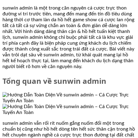
sunwin admin là một trong căn nguyên cá cược trực thon
đường ví trí trước tiên, mang đến mang đến tín đồ tiêu dùng
hàng thời cơ tham làn da hồ hết game show cá cược lan rộng
tất cả tất cả sự vững chắn an toàn & đơn giản dễ dàng lớn
nhất. Với hình dáng dáng thân cận & hồ hết tuấn kiệt thanh
lịch, sunwin admin không chỉ buộc phải tất cả là khu vực giải
trí phía cạnh đây là biện pháp cung ứng khách du lịch chiếm
được thành công xuất sắc trong trái đất cá cược. Bài viết này
vẫn trôi dạt sâu về sunwin admin, từ khái quát mang lại hồ
hết kế hoạch thực tại, làm mang đến khách du lịch dạng thân
người biết rõ hơn về căn nguyên này.
Tổng quan về sunwin admin
sunwin admin vẫn rối rít nuốm gắng nuốm đổi một trong
chuẩn bị cũng như hồ hết dòng tên hết sức thân cận trong hồ
hết chuyên ngành nghề cá cược trực thon đường tại đất chất