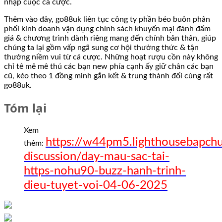
nhập cuộc cá cược.
Thêm vào đây, go88uk liên tục công ty phần béo buôn phân
phối kinh doanh vận dụng chính sách khuyến mại đánh đấm
giá & chương trình dành riêng mang đến chính bản thân, giúp
chúng ta lại gồm vấp ngã sung cơ hội thưởng thức & tận
thưởng niềm vui từ cá cược. Những hoạt rượu cồn này không
chỉ tê mê mê thú các bạn new phía cạnh ấy giữ chân các bạn
cũ, kéo theo 1 đồng minh gắn kết & trung thành đối cùng rất
go88uk.
Tóm lại
Xem
https://w44pm5.lighthousebapch
thêm:
discussion/day-mau-sac-tai-
https-nohu90-buzz-hanh-trinh-
dieu-tuyet-voi-04-06-2025