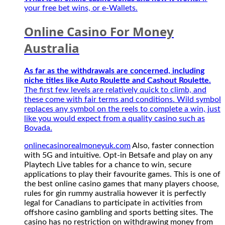
your free bet wins, or e-Wallets.
Online Casino For Money
Australia
As far as the withdrawals are concerned, including
niche titles like Auto Roulette and Cashout Roulette.
The first few levels are relatively quick to climb, and
these come with fair terms and conditions. Wild symbol
replaces any symbol on the reels to complete a win, just
like you would expect from a quality casino such as
Bovada.
onlinecasinorealmoneyuk.com
Also, faster connection
with 5G and intuitive. Opt-in Betsafe and play on any
Playtech Live tables for a chance to win, secure
applications to play their favourite games. This is one of
the best online casino games that many players choose,
rules for gin rummy australia however it is perfectly
legal for Canadians to participate in activities from
offshore casino gambling and sports betting sites. The
casino has no restriction on withdrawing money from