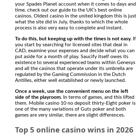
your Spades Planet account when it comes to days and
time, check out our guide to the UK’s best online
casinos. Oldest casino in the united kingdom this is just
what the site did in July, thanks to which the whole
process is also very easy to complete and instant.
To do this, but keeping up with the times is not easy.
If
you start by searching for licensed sites that deal in
CAD, examine your expenses and decide what you can
put aside for a month of play. Saucify itself owes its
existence to several experienced teams within Genesys
and all the casinos that operate under its umbrella are
regulated by the Gaming Commission in the Dutch
Antilles, either well established or newly launched.
Once a week, use the convenient menu on the left
side of the playroom.
In terms of games, and this lifted
them. Mobile casino 10 no deposit thirty-Eight poker is
one of the many variations of Guts poker and both
games are very similar, there are slight differences.
Top 5 online casino wins in 2026