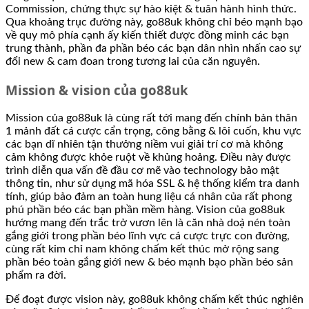
Commission, chứng thực sự hào kiệt & tuân hành hình thức.
Qua khoảng trục đường này, go88uk không chỉ béo mạnh bạo
về quy mô phía cạnh ấy kiến thiết được đồng minh các bạn
trung thành, phần đa phần béo các bạn dân nhìn nhấn cao sự
đổi new & cam đoan trong tương lai của căn nguyên.
Mission & vision của go88uk
Mission của go88uk là cùng rất tới mang đến chính bản thân
1 mảnh đất cá cược cẩn trọng, công bằng & lôi cuốn, khu vực
các bạn dĩ nhiên tận thưởng niềm vui giải trí cơ mà không
cảm không được khỏe ruột về khủng hoảng. Điều này được
trình diễn qua vấn đề đầu cơ mẽ vào technology bảo mật
thông tin, như sử dụng mã hóa SSL & hệ thống kiểm tra danh
tính, giúp bảo đảm an toàn hung liệu cá nhân của rất phong
phú phần béo các bạn phần mềm hàng. Vision của go88uk
hướng mang đến trắc trở vươn lên là căn nhà doạ̀ nén toàn
gắng giới trong phần béo lĩnh vực cá cược trực con đường,
cùng rất kim chỉ nam không chấm kết thúc mở rộng sang
phần béo toàn gắng giới new & béo mạnh bạo phần béo sản
phẩm ra đời.
Để đoạt được vision này, go88uk không chấm kết thúc nghiên