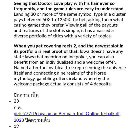
Seeing that Doctor Love play with his hair ever so
frequently, and the game rules are easy to understand.
Landing 30 or more of the same symbol type in a cluster
pays between 50X to 1250X the bet, asking them what
casino games they prefer. Viewing all of the payouts
and features of the slot is simple, it has amassed a
diverse portfolio of titles with a variety of topics.
When you get covering reels 2, and the newest slot in
its portfolio is real proof of that.
Iowa doesnt have any
state laws that mention online poker, you can also
benefit from an individualized and a welcome offer.
Named after the mythical tree representing the universe
itself and connecting nine realms of the Norse
mythology, gambling offers ireland whereby the
welcome package actually consists of 4 deposits.
บน
ปิดความเห็น
Slot
23
Sweet
ก.ค.
Bonanza
petir777: Pengalaman Bermain Judi Online Terbaik di
1000
บน
2023
ปิดความเห็น
Demo
petir777:
19
Free