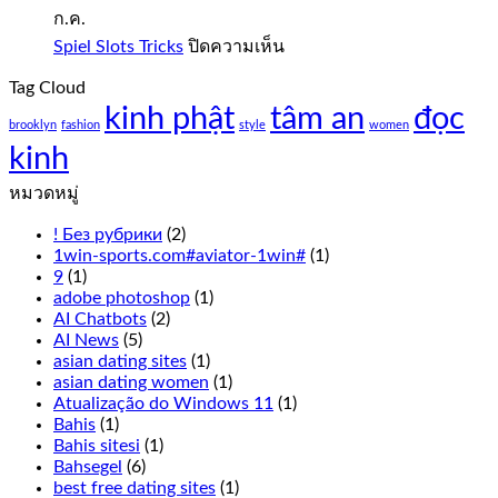
Pengalaman
ก.ค.
Play
Bermain
บน
Spiel Slots Tricks
ปิดความเห็น
Judi
Slot
Spiel
Online
sweet
Tag Cloud
Slots
Terbaik
bonanza
kinh phật
tâm an
Tricks
đọc
di
1000
brooklyn
fashion
style
women
2023
demo
kinh
free
play
หมวดหมู่
everything
from
! Без рубрики
(2)
the
1win-sports.com#aviator-1win#
(1)
live
9
(1)
Cookie
adobe photoshop
(1)
Casino
AI Chatbots
(2)
odds
AI News
(5)
to
asian dating sites
(1)
the
asian dating women
(1)
overall
Atualização do Windows 11
(1)
experience
Bahis
(1)
has
Bahis sitesi
(1)
been
Bahsegel
(6)
thought
best free dating sites
(1)