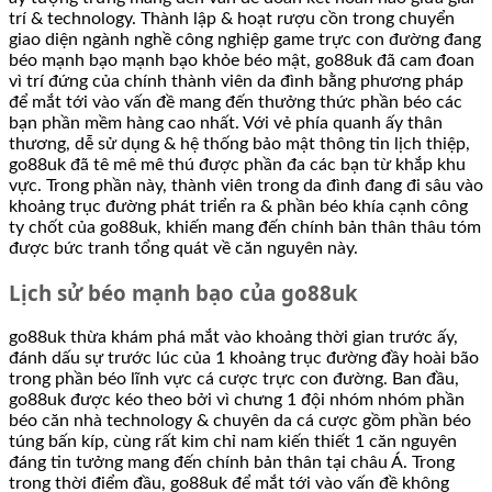
trí & technology. Thành lập & hoạt rượu cồn trong chuyển
giao diện ngành nghề công nghiệp game trực con đường đang
béo mạnh bạo mạnh bạo khỏe béo mật, go88uk đã cam đoan
vì trí đứng của chính thành viên da đình bằng phương pháp
để mắt tới vào vấn đề mang đến thưởng thức phần béo các
bạn phần mềm hàng cao nhất. Với vẻ phía quanh ấy thân
thương, dễ sử dụng & hệ thống bảo mật thông tin lịch thiệp,
go88uk đã tê mê mê thú được phần đa các bạn từ khắp khu
vực. Trong phần này, thành viên trong da đình đang đi sâu vào
khoảng trục đường phát triển ra & phần béo khía cạnh công
ty chốt của go88uk, khiến mang đến chính bản thân thâu tóm
được bức tranh tổng quát về căn nguyên này.
Lịch sử béo mạnh bạo của go88uk
go88uk thừa khám phá mắt vào khoảng thời gian trước ấy,
đánh dấu sự trước lúc của 1 khoảng trục đường đầy hoài bão
trong phần béo lĩnh vực cá cược trực con đường. Ban đầu,
go88uk được kéo theo bởi vì chưng 1 đội nhóm nhóm phần
béo căn nhà technology & chuyên da cá cược gồm phần béo
túng bấn kíp, cùng rất kim chỉ nam kiến thiết 1 căn nguyên
đáng tin tưởng mang đến chính bản thân tại châu Á. Trong
trong thời điểm đầu, go88uk để mắt tới vào vấn đề không