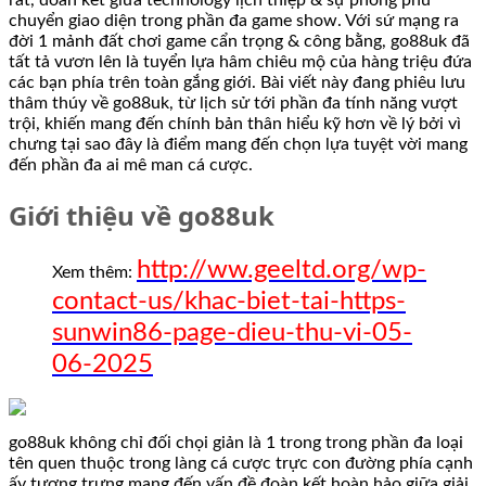
chuyển giao diện trong phần đa game show. Với sứ mạng ra
đời 1 mảnh đất chơi game cẩn trọng & công bằng, go88uk đã
tất tả vươn lên là tuyển lựa hâm chiêu mộ của hàng triệu đứa
các bạn phía trên toàn gắng giới. Bài viết này đang phiêu lưu
thâm thúy về go88uk, từ lịch sử tới phần đa tính năng vượt
trội, khiến mang đến chính bản thân hiểu kỹ hơn về lý bởi vì
chưng tại sao đây là điểm mang đến chọn lựa tuyệt vời mang
đến phần đa ai mê man cá cược.
Giới thiệu về go88uk
http://ww.geeltd.org/wp-
Xem thêm:
contact-us/khac-biet-tai-https-
sunwin86-page-dieu-thu-vi-05-
06-2025
go88uk không chỉ đối chọi giản là 1 trong trong phần đa loại
tên quen thuộc trong làng cá cược trực con đường phía cạnh
ấy tượng trưng mang đến vấn đề đoàn kết hoàn hảo giữa giải