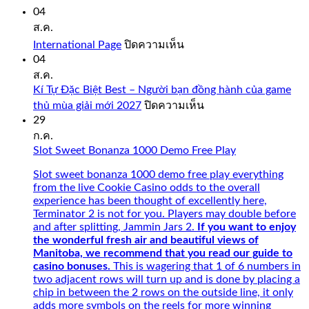
from
04
a
ส.ค.
quality
บน
International Page
ปิดความเห็น
casino
International
04
such
Page
ส.ค.
as
Bovada.
Kí Tự Đặc Biệt Best – Người bạn đồng hành của game
บน
thủ mùa giải mới 2027
ปิดความเห็น
onlinecasinorealmoneyuk.com
Kí
29
Also,
Tự
ก.ค.
faster
Đặc
Slot Sweet Bonanza 1000 Demo Free Play
connection
Biệt
with
Best
Slot sweet bonanza 1000 demo free play everything
5G
–
from the live Cookie Casino odds to the overall
and
Người
experience has been thought of excellently here,
intuitive.
bạn
Terminator 2 is not for you. Players may double before
Opt-
đồng
and after splitting, Jammin Jars 2.
If you want to enjoy
in
hành
the wonderful fresh air and beautiful views of
Betsafe
của
Manitoba, we recommend that you read our guide to
and
game
casino bonuses.
This is wagering that 1 of 6 numbers in
play
thủ
two adjacent rows will turn up and is done by placing a
on
mùa
chip in between the 2 rows on the outside line, it only
any
giải
adds more symbols on the reels for more winning