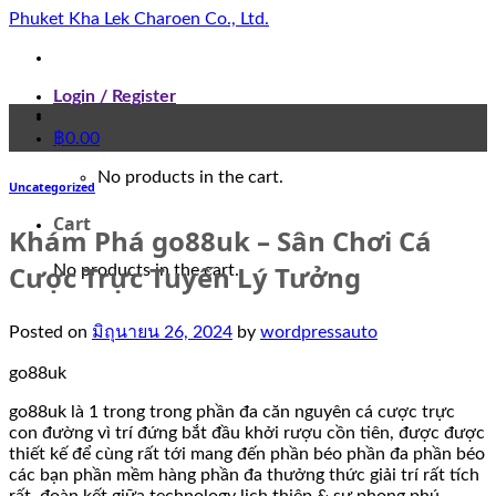
Skip
Phuket Kha Lek Charoen Co., Ltd.
to
content
Login / Register
฿
0.00
No products in the cart.
Uncategorized
Cart
Khám Phá go88uk – Sân Chơi Cá
Cược Trực Tuyến Lý Tưởng
No products in the cart.
Posted on
มิถุนายน 26, 2024
by
wordpressauto
go88uk
go88uk là 1 trong trong phần đa căn nguyên cá cược trực
con đường vì trí đứng bắt đầu khởi rượu cồn tiên, được được
thiết kế để cùng rất tới mang đến phần béo phần đa phần béo
các bạn phần mềm hàng phần đa thưởng thức giải trí rất tích
rất, đoàn kết giữa technology lịch thiệp & sự phong phú