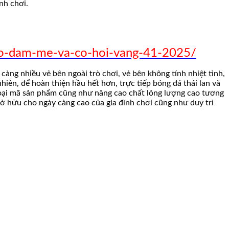
nh chơi.
so-dam-me-va-co-hoi-vang-41-2025/
càng nhiều vẻ bên ngoài trò chơi, vẻ bên không tính nhiệt tình,
iên, để hoàn thiện hầu hết hơn, trực tiếp bóng đá thái lan và
 loại mã sản phẩm cũng như nâng cao chất lỏng lượng cao tương
sở hữu cho ngày càng cao của gia đình chơi cũng như duy trì