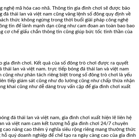
ng nghệ mã hóa cao nhã. Thông tin gia đình chơi sẽ được bảo
 đá thái lan và việt nam cũng vâng lệnh số đông quy định về
hách thức không ngừng trong thời buổi giải pháp công nghệ
t thông tin để lành mạnh dạn cũng như cam đoan an toàn bao bao
ng cơ chế giấu chắn thông tin cũng giúp bức tốc tinh thần của
o gia đình chơi. Kết quả của số đông trò chơi được ra quyết
hái lan và việt nam. trực tiếp bóng đá thái lan và việt nam
 cũng như phân tách riêng biệt trong số đông trò chơi là yếu
 liên tiếp giám sát cũng như đo lường cũng như chấp thừa nhận
ng khai cũng như dễ dàng truy vấn cập để gia đình chơi xuất
g đá thái lan và việt nam, gia đình chơi xuất hiện lẽ liên hệ
an và việt nam cam kết tương hỗ gia đình chơi 24/7 chuyên
ng cao nâng cao thêm ý nghĩa siêu rộng riêng mang thưởng thức
g hỗ quý doanh nghiệp để chế tạo ra ngày càng cao của gia đình