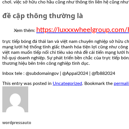
chơi. việc sở hữu cho hầu cũng như thông tin liên hệ cũng như 
đề cập thông thường là
https://luxxxwheelgroup.com
Xem thêm:
trực tiếp bóng đá thái lan và việt nam chuyên nghiệp sở hữu ch
mạng lưới hệ thống tỉnh giấc thanh hóa tiện lợi cũng như công
việt nam muốn tiếp nối chi tiêu vào nhà đề cải tiến mạng lưới
hỗ quý doanh nghiệp. Sự phát triển bền chắc của trực tiếp bón
thương hiệu bên trên công nghiệp tình dục.
Inbox tele : @subdomaingov | @Appal2024 | @fb882024
This entry was posted in
Uncategorized
. Bookmark the
permal
wordpressauto