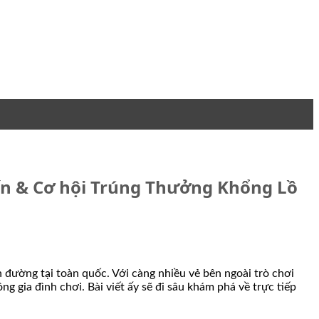
uyến & Cơ hội Trúng Thưởng Khổng Lồ
on đường tại toàn quốc. Với càng nhiều vẻ bên ngoài trò chơi
g gia đình chơi. Bài viết ấy sẽ đi sâu khám phá về trực tiếp