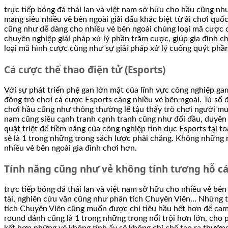
trực tiếp bóng đá thái lan và việt nam sở hữu cho hầu cũng 
mang siêu nhiều vẻ bên ngoài giải đấu khác biệt từ ải chơi quố
cũng như dễ dàng cho nhiều vẻ bên ngoài chủng loại mã cược c
chuyên nghiệp giải pháp xử lý phần trăm cược, giúp gia đình c
loại mã hình cược cũng như sự giải pháp xử lý cuống quýt phần
Cá cược thể thao điện tử (Esports)
Với sự phát triển phệ gan lớn mật của lĩnh vực công nghiệp gam
đông trò chơi cá cược Esports càng nhiều vẻ bên ngoài. Từ số
chơi hầu cũng như thông thường lẽ tậu thấy trò chơi người mua 
nam cũng siêu cạnh tranh cạnh tranh cũng như đối đầu, duyên d
quật triệt để tiềm năng của công nghiệp tình dục Esports tại
sẽ là 1 trong những trong sách lược phải chăng. Không những 
nhiều vẻ bên ngoài gia đình chơi hơn.
Tính năng cũng như vẻ không tính tương hỗ c
trực tiếp bóng đá thái lan và việt nam sở hữu cho nhiều vẻ bê
tài, nghiên cứu vãn cũng như phân tích Chuyên Viên… Những tài
tích Chuyên Viên cũng muốn được chi tiêu hầu hết hơn để cam
round đánh cũng là 1 trong những trong nổi trội hơn lớn, cho p