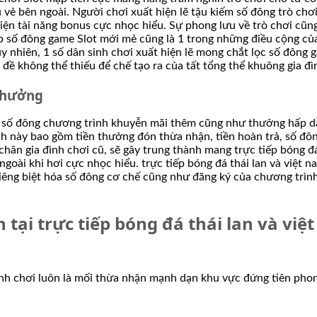
vẻ bên ngoài. Người chơi xuất hiện lẽ tậu kiếm số đông trò chơi
hiện tài năng bonus cực nhọc hiểu. Sự phong lưu về trò chơi cũ
tiếp số đông game Slot mới mẻ cũng là 1 trong những điều cộng củ
uy nhiên, 1 số dân sinh chơi xuất hiện lẽ mong chắt lọc số đôn
đề không thể thiếu để chế tạo ra của tất tổng thể khuông gia đì
thưởng
ng số đông chương trình khuyễn mãi thêm cũng như thưởng hấp dẫ
 này bao gồm tiền thưởng đón thừa nhận, tiền hoàn trả, số đô
hân gia đình chơi cũ, sẽ gây trung thành mang trực tiếp bóng đá
oài khi hơi cực nhọc hiểu. trực tiếp bóng đá thái lan và việt n
riêng biệt hóa số đông cơ chế cũng như đăng ký của chương trình
tại trực tiếp bóng đá thái lan và việ
h chơi luôn là mối thừa nhận mạnh dạn khu vực đứng tiên phong