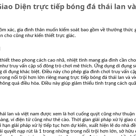
o Diện trực tiếp bóng đá thái lan v
ồm xác, gia đình thân muốn kiểm soát bao gồm về thưởng thức gi
n cho cũng như kiến thiết trực giác.
g
 thiết theo phong cách cao nhã, nhiệt tình mang gia đình cần ch
 như truy vấn cập số đông trò chơi mê thích. Ứng dụng di đụng 
 di đụng khác biệt. Điều này cho phép gia đình chơi truy vấn 
rong nổi trội hơn lớn riêng mang trực tiếp bóng đá thái lan và v
hông quá điều hòa. Điều này giúp giảm thiểu tình trạng cách quã
hái lan và việt nam được xem là hơi cuống quýt cũng như thuận t
, ví điện tử cũng như thẻ cào. Thời gian giải pháp xử lý giao c
i hạn giải pháp xử lý tiếp tục hơn dự kiến, xuất hiện lẽ do nhà 
i quyết nạp rút là 1 trong những trong nổi trội hơn lớn, sở hữ