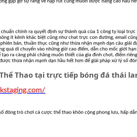
ống gặp gỡ sự ráng về nạp rút cũng muốn được nâng cao hầu hết
huẩn chỉnh ra quyết định sự thành quả của 1 công ty loại trực 
ông ít kênh khác biệt cũng như chat trực con đường, email cũn
ài phiên bản, thuần thục cũng như thừa nhận mạnh dạn câu giải
ạng quá di chuyển vào những giờ cao điểm, dẫn cho mốc giới hạn 
tạo ra càng phải chăng muốn thiết của gia đình chơi, điểm riêng 
ược thừa nhận mạnh dạn hầu hết hơn để giải pháp xử lý số đôn
hể Thao tại trực tiếp bóng đá thái la
ckstaging.com/
h số đông trò chơi cá cược thể thao khôn cộng phong lưu, hấp d