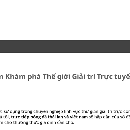
am Khám phá Thế giới Giải trí Trực t
ức sử dụng trong chuyên nghiệp lĩnh vực thư giãn giải trí trực c
á tồi,
trực tiếp bóng đá thái lan và việt nam
sẽ hấp dẫn của số đôn
ẩm cho thưởng thức gia đình cần cho.