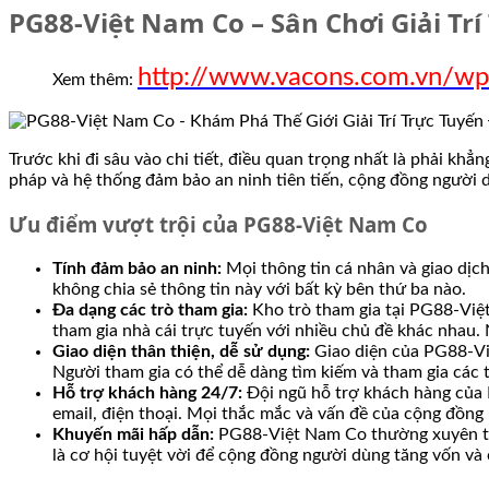
PG88-Việt Nam Co – Sân Chơi Giải Tr
http://www.vacons.com.vn/w
Xem thêm:
Trước khi đi sâu vào chi tiết, điều quan trọng nhất là phải khẳ
pháp và hệ thống đảm bảo an ninh tiên tiến, cộng đồng người d
Ưu điểm vượt trội của PG88-Việt Nam Co
Tính đảm bảo an ninh:
Mọi thông tin cá nhân và giao dị
không chia sẻ thông tin này với bất kỳ bên thứ ba nào.
Đa dạng các trò tham gia:
Kho trò tham gia tại PG88-Việt
tham gia nhà cái trực tuyến với nhiều chủ đề khác nhau.
Giao diện thân thiện, dễ sử dụng:
Giao diện của PG88-Việ
Người tham gia có thể dễ dàng tìm kiếm và tham gia các t
Hỗ trợ khách hàng 24/7:
Đội ngũ hỗ trợ khách hàng của 
email, điện thoại. Mọi thắc mắc và vấn đề của cộng đồng
Khuyến mãi hấp dẫn:
PG88-Việt Nam Co thường xuyên tun
là cơ hội tuyệt vời để cộng đồng người dùng tăng vốn và