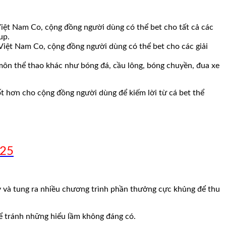
Việt Nam Co, cộng đồng người dùng có thể bet cho tất cả các
up.
Việt Nam Co, cộng đồng người dùng có thể bet cho các giải
ôn thể thao khác như bóng đá, cầu lông, bóng chuyền, đua xe
ốt hơn cho cộng đồng người dùng để kiếm lời từ cá bet thể
025
y và tung ra nhiều chương trình phần thưởng cực khủng để thu
ể tránh những hiểu lầm không đáng có.