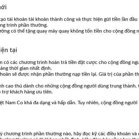
mới
ạo tài khoản tài khoản thành công và thực hiện gửi tiền lần đầ
ng trình phần thưởng.
ởng có thể tặng quay máy quay không tốn tiền cho cộng đồng n
ện tại
ó các chương trình hoàn trả tiền đặt cược cho cộng đồng người
ng thời gian nhất định.
khoản sẽ được nhận phần thưởng nạp tiền lại. Giá trị của phần t
h cao thủ dành cho những cộng đồng người dùng trung thành. 
 trợ khách hàng ưu tiên.
t Nam Co khá đa dạng và hấp dẫn. Tuy nhiên, cộng đồng người d
ỳ chương trình phần thưởng nào, hãy đọc kỹ các điều khoản và đ