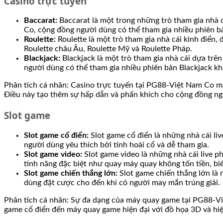
Casino trực tuyến
Baccarat:
Baccarat là một trong những trò tham gia nhà c
Co, cộng đồng người dùng có thể tham gia nhiều phiên b
Roulette:
Roulette là một trò tham gia nhà cái kinh điển
Roulette châu Âu, Roulette Mỹ và Roulette Pháp.
Blackjack:
Blackjack là một trò tham gia nhà cái dựa trê
người dùng có thể tham gia nhiều phiên bản Blackjack k
Phân tích cá nhân: Casino trực tuyến tại PG88-Việt Nam Co ma
Điều này tạo thêm sự hấp dẫn và phấn khích cho cộng đồng ng
Slot game
Slot game cổ điển:
Slot game cổ điển là những nhà cái l
người dùng yêu thích bởi tính hoài cổ và dễ tham gia.
Slot game video:
Slot game video là những nhà cái live 
tính năng đặc biệt như quay máy quay không tốn tiền, bi
Slot game chiến thắng lớn:
Slot game chiến thắng lớn là n
dùng đặt cược cho đến khi có người may mắn trúng giải.
Phân tích cá nhân: Sự đa dạng của máy quay game tại PG88-Vi
game cổ điển đến máy quay game hiện đại với đồ họa 3D và hi