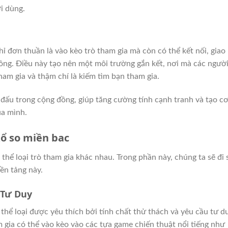
i dùng.
hỉ đơn thuần là vào kèo trò tham gia mà còn có thể kết nối, giao
ồng. Điều này tạo nên một môi trường gắn kết, nơi mà các ngườ
ham gia và thậm chí là kiếm tìm bạn tham gia.
 đấu trong cộng đồng, giúp tăng cường tính cạnh tranh và tạo c
ủa mình.
xổ so miền bac
thể loại trò tham gia khác nhau. Trong phần này, chúng ta sẽ đi 
ền tảng này.
 Tư Duy
thể loại được yêu thích bởi tính chất thử thách và yêu cầu tư d
m gia có thể vào kèo vào các tựa game chiến thuật nổi tiếng như