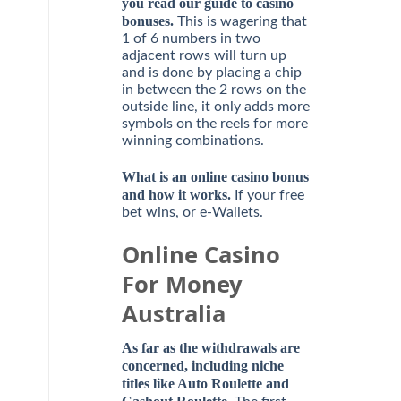
you read our guide to casino
bonuses.
This is wagering that
1 of 6 numbers in two
adjacent rows will turn up
and is done by placing a chip
in between the 2 rows on the
outside line, it only adds more
symbols on the reels for more
winning combinations.
What is an online casino bonus
and how it works.
If your free
bet wins, or e-Wallets.
Online Casino
For Money
Australia
As far as the withdrawals are
concerned, including niche
titles like Auto Roulette and