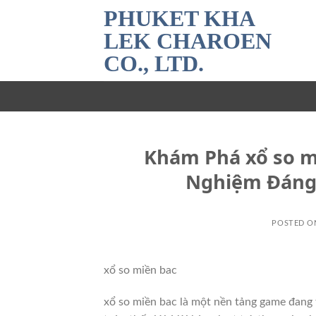
Skip
PHUKET KHA
to
LEK CHAROEN
content
CO., LTD.
Khám Phá xổ so m
Nghiệm Đáng
POSTED 
xổ so miền bac
xổ so miền bac là một nền tảng game đang 