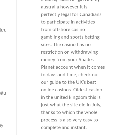
australia however it is
perfectly legal for Canadians
to participate in activities
from offshore casino
 lưu
gambling and sports betting
i
sites. The casino has no
restriction on withdrawing
ơ
money from your Spades
Planet account when it comes
to days and time, check out
our guide to the UK’s best
online casinos. Oldest casino
sâu
in the united kingdom this is
just what the site did in July,
thanks to which the whole
process is also very easy to
uy
complete and instant.