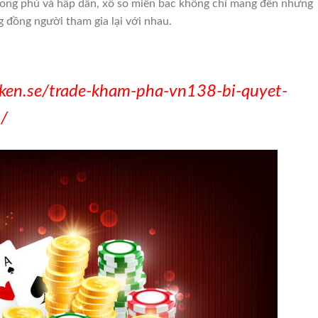
 phong phú và hấp dẫn, xổ so miền bac không chỉ mang đến những
g đồng người tham gia lại với nhau.
tiken.se/trade-kham-pha-vn138-bi-quyet-
/