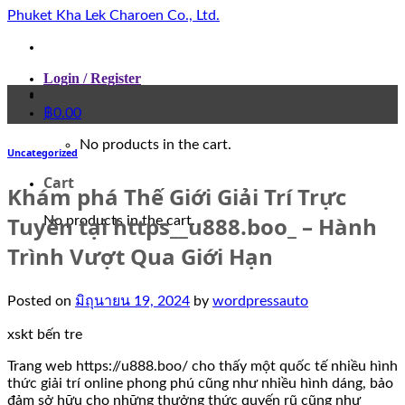
Skip
Phuket Kha Lek Charoen Co., Ltd.
to
content
Login / Register
฿
0.00
No products in the cart.
Uncategorized
Cart
Khám phá Thế Giới Giải Trí Trực
Tuyến tại https__u888.boo_ – Hành
No products in the cart.
Trình Vượt Qua Giới Hạn
Posted on
มิถุนายน 19, 2024
by
wordpressauto
xskt bến tre
Trang web https://u888.boo/ cho thấy một quốc tế nhiều hình
thức giải trí online phong phú cũng như nhiều hình dáng, bảo
đảm sở hữu cho những thưởng thức quyến rũ cũng như