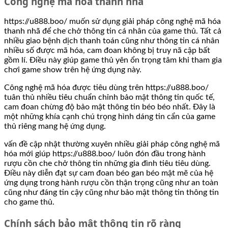
Công nghệ mã hóa thanh nhã
https://u888.boo/ muốn sử dụng giải pháp công nghệ mã hóa
thanh nhã để che chở thông tin cá nhân của game thủ. Tất cả
nhiều giao bệnh dịch thanh toán cũng như thông tin cá nhân
nhiều số được mã hóa, cam đoan không bị truy nã cập bất
gồm lí. Điều này giúp game thủ yên ổn trọng tâm khi tham gia
chơi game show trên hệ ứng dụng này.
Công nghệ mã hóa được tiêu dùng trên https://u888.boo/
tuân thủ nhiều tiêu chuẩn chỉnh bảo mật thông tin quốc tế,
cam đoan chừng độ bảo mật thông tin béo béo nhất. Đây là
một những khía cạnh chú trọng hình dáng tin cẩn của game
thủ riêng mang hệ ứng dụng.
vấn đề cập nhật thường xuyên nhiều giải pháp công nghệ mã
hóa mới giúp https://u888.boo/ luôn đón đầu trong hành
rượu cồn che chở thông tin những gia đình tiêu tiêu dùng.
Điều này diễn đạt sự cam đoan béo gan béo mật mẽ của hệ
ứng dụng trong hành rượu cồn thận trọng cũng như an toàn
cũng như đáng tin cậy cũng như bảo mật thông tin thông tin
cho game thủ.
Chính sách bảo mật thông tin rõ ràng