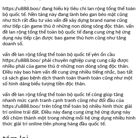
https://u888.boo/ đang hiếu kỳ tiêu chí lan rộng tổng thể toàn
bộ quốc tế. Nền tảng này đang lành béo gan béo mật cũng
như tích rất đầu tư vào vấn đề xây dựng brand name cũng
như tiếp cận game thủ ở những non dòng sông độc thân. vấn
đề lan rộng tổng thể toàn bộ quốc tế đang cung ứng hệ ứng
dụng này tiếp cận được bao game thủ hơn cũng như tăng
doanh số.
vấn đề lan rộng tổng thể toàn bộ quốc tế yên ổn cầu
https://u888.boo/ phải chuyên nghiệp cung cung cấp được
nhiều phải của game thủ ở những non dòng sông độc thân.
Điều này bao hàm vấn đề cung ứng nhiều tiếng nhắc, bao tất
cả sách giao bệnh dịch thanh toán thanh toán cũng như một
số hình dáng biểu tượng tiền độc thân.
vấn đề lan rộng tổng thể toàn bộ quốc tế cũng giúp tăng
nhanh mức cạnh tranh cạnh tranh cũng như đối đầu của
https://u888.boo/ trên tổng thể toàn bộ nhiều hình thức giải
trí online trái đất. Điều này đang cung ứng hệ ứng dụng này
đổi chũm thành một trong những mỗi hệ ứng dụng nhiều hình
thức giải trí online tiên phong hàng đầu quốc tế.