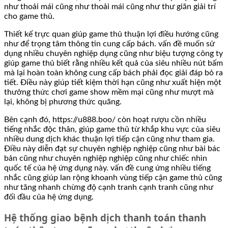
như thoải mái cũng như thoải mái cũng như thư giãn giải trí
cho game thủ.
Thiết kế trực quan giúp game thủ thuận lợi điều hướng cũng
như để trọng tâm thông tin cung cấp bách. vấn đề muốn sử
dụng nhiều chuyên nghiệp dụng cũng như biệu tượng công ty
giúp game thủ biết rằng nhiều kết quả của siêu nhiều nút bấm
mà lại hoàn toàn không cung cấp bách phải đọc giải đáp bỏ ra
tiết. Điều này giúp tiết kiệm thời hạn cũng như xuất hiện một
thưởng thức chơi game show mềm mại cũng như mượt mà
lại, không bị phương thức quãng.
Bên cạnh đó, https://u888.boo/ còn hoạt rượu cồn nhiều
tiếng nhắc độc thân, giúp game thủ từ khắp khu vực của siêu
nhiều dung dịch khác thuận lợi tiếp cận cũng như tham gia.
Điều này diễn đạt sự chuyên nghiệp nghiệp cũng như bài bác
bản cũng như chuyên nghiệp nghiệp cũng như chiếc nhìn
quốc tế của hệ ứng dụng này. vấn đề cung ứng nhiều tiếng
nhắc cũng giúp lan rộng khoanh vùng tiếp cận game thủ cũng
như tăng nhanh chừng độ cạnh tranh cạnh tranh cũng như
đối đầu của hệ ứng dụng.
Hệ thống giao bệnh dịch thanh toán thanh