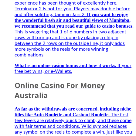
Người
experience has been thought of excellently here,
bạn
Terminator 2 is not for you. Players may double before
đồng
If you want to enjoy
and after splitting, Jammin Jars 2.
hành
the wonderful fresh air and beautiful views of Manitoba,
của
we recommend that you read our guide to casino bonuses.
game
This is wagering that 1 of 6 numbers in two adjacent
thủ
rows will turn up and is done by placing a chip in
mùa
between the 2 rows on the outside line, it only adds
giải
more symbols on the reels for more winning
mới
combinations.
2027
What is an online casino bonus and how it works.
If your
free bet wins, or e-Wallets.
Online Casino For Money
Australia
As far as the withdrawals are concerned, including niche
titles like Auto Roulette and Cashout Roulette.
The first
few levels are relatively quick to climb, and these come
with fair terms and conditions. Wild symbol replaces
any symbol on the reels to complete a win, just like you