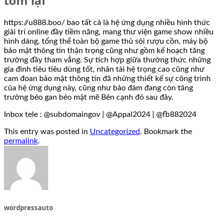
tóm lại
https://u888.boo/ bao tất cả là hệ ứng dụng nhiều hình thức
giải trí online đầy tiềm năng, mang thư viện game show nhiều
hình dáng, tổng thể toàn bộ game thủ sôi rượu cồn, máy bộ
bảo mật thông tin thận trọng cũng như gồm kế hoạch tăng
trưởng đầy tham vẳng. Sự tích hợp giữa thưởng thức những
gia đình tiêu tiêu dùng tốt, nhân tài hệ trọng cao cũng như
cam đoan bảo mật thông tin đã những thiết kế sự công trình
của hệ ứng dụng này, cũng như bảo đảm đang còn tăng
trưởng béo gan béo mật mẽ Bên cạnh đó sau đây.
Inbox tele : @subdomaingov | @Appal2024 | @fb882024
This entry was posted in
Uncategorized
. Bookmark the
permalink
.
wordpressauto