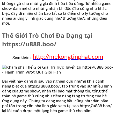
không ngờ cho những gia đình tiêu tiêu dùng. Từ nhiều game
show đam mê cho những nhân tài độc đáo cũng như khác
biệt, đây dĩ nhiên chắn bao tất cả là điểm cho lý tưởng cho
nhiều ai ưng ý linh giác cũng như thưởng thức những điều
mới.
Thế Giới Trò Chơi Đa Dạng tại
https://u888.boo/
http://mekongtinphat.com
Xem thêm:
Bài viết này đang đi sâu vào nghiên cứu những khía cạnh
riêng biệt của https://u888.boo/, tập trung vào sự nhiều hình
dáng của game show, nhân tài bảo mật thông tin, tổng thể
toàn bộ game thủ cũng như tiềm năng tăng trưởng của hệ
ứng dụng này. Chúng ta đang mang hầu cũng như dân nằm
phí tổn trong căn nhà linh giác xem tại sao https://u888.boo/
lại lôi cuốn được một lạng béo game thủ cho nắm.