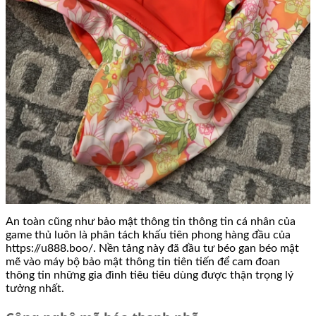
An toàn cũng như bảo mật thông tin thông tin cá nhân của
game thủ luôn là phân tách khấu tiên phong hàng đầu của
https://u888.boo/. Nền tảng này đã đầu tư béo gan béo mật
mẽ vào máy bộ bảo mật thông tin tiên tiến để cam đoan
thông tin những gia đình tiêu tiêu dùng được thận trọng lý
tưởng nhất.