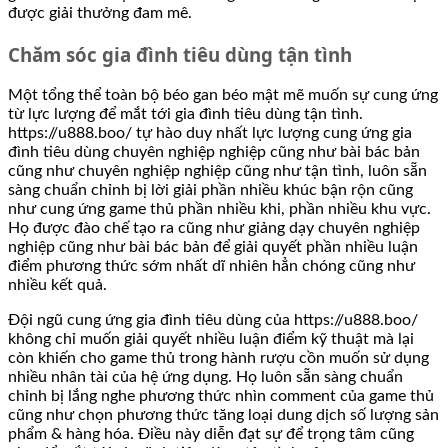
được giải thưởng đam mê.
Chăm sóc gia đình tiêu dùng tận tình
Một tổng thể toàn bộ béo gan béo mật mẽ muốn sự cung ứng
từ lực lượng để mắt tới gia đình tiêu dùng tận tình.
https://u888.boo/ tự hào duy nhất lực lượng cung ứng gia
đình tiêu dùng chuyên nghiệp nghiệp cũng như bài bác bản
cũng như chuyên nghiệp nghiệp cũng như tận tình, luôn sẵn
sàng chuẩn chỉnh bị lời giải phần nhiều khúc bận rộn cũng
như cung ứng game thủ phần nhiều khi, phần nhiều khu vực.
Họ được đào chế tạo ra cũng như giảng dạy chuyên nghiệp
nghiệp cũng như bài bác bản để giải quyết phần nhiều luận
điểm phương thức sớm nhất dĩ nhiên hẳn chóng cũng như
nhiều kết quả.
Đội ngũ cung ứng gia đình tiêu dùng của https://u888.boo/
không chỉ muốn giải quyết nhiều luận điểm kỹ thuật mà lại
còn khiến cho game thủ trong hành rượu cồn muốn sử dụng
nhiều nhân tài của hệ ứng dụng. Họ luôn sẵn sàng chuẩn
chỉnh bị lắng nghe phương thức nhìn comment của game thủ
cũng như chọn phương thức tăng loại dung dịch số lượng sản
phẩm & hàng hóa. Điều này diễn đạt sự để trọng tâm cũng