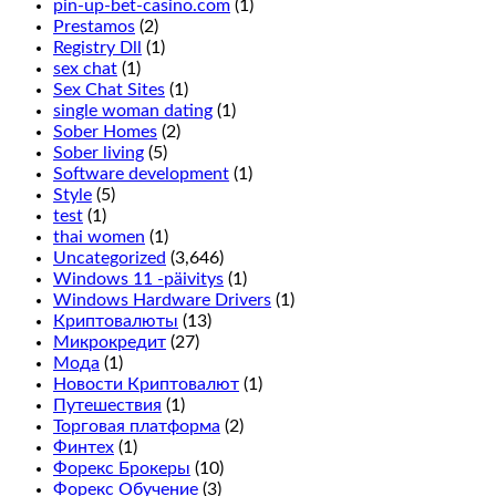
done
pin-up-bet-casino.com
(1)
by
Prestamos
(2)
placing
Registry Dll
(1)
a
sex chat
(1)
chip
Sex Chat Sites
(1)
in
single woman dating
(1)
between
Sober Homes
(2)
the
Sober living
(5)
2
Software development
(1)
rows
Style
(5)
on
test
(1)
the
thai women
(1)
outside
Uncategorized
(3,646)
line,
Windows 11 -päivitys
(1)
it
Windows Hardware Drivers
(1)
only
Криптовалюты
(13)
adds
Микрокредит
(27)
more
Мода
(1)
symbols
Новости Криптовалют
(1)
on
Путешествия
(1)
the
Торговая платформа
(2)
reels
Финтех
(1)
for
Форекс Брокеры
(10)
more
Форекс Обучение
(3)