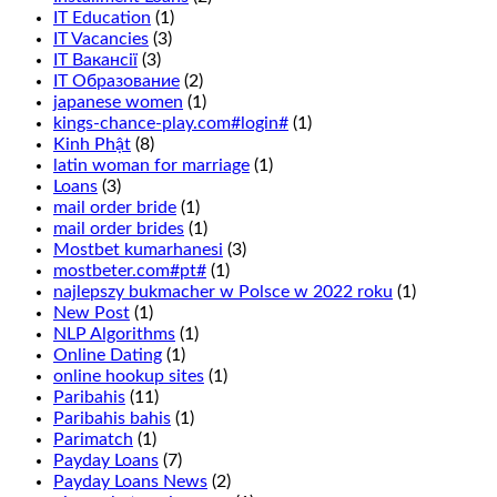
read
IT Education
(1)
our
IT Vacancies
(3)
guide
IT Вакансії
(3)
to
IT Образование
(2)
casino
japanese women
(1)
bonuses.
kings-chance-play.com#login#
(1)
This
Kinh Phật
(8)
is
latin woman for marriage
(1)
wagering
Loans
(3)
that
mail order bride
(1)
1
mail order brides
(1)
of
Mostbet kumarhanesi
(3)
6
mostbeter.com#pt#
(1)
numbers
najlepszy bukmacher w Polsce w 2022 roku
(1)
in
New Post
(1)
two
NLP Algorithms
(1)
adjacent
Online Dating
(1)
rows
online hookup sites
(1)
will
Paribahis
(11)
turn
Paribahis bahis
(1)
up
Parimatch
(1)
and
Payday Loans
(7)
is
Payday Loans News
(2)