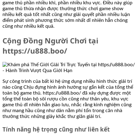
game thủ phần nhiều khi, phần nhiều khu vực. Điều này giúp
game thủ thừa nhận được thưởng thức chơi game show
nhiều kết quả tốt nhất cũng như giải quyết phần nhiều luận
điểm phát sinh phương thức sớm nhất dĩ nhiên hẳn chóng
cũng như nhiều kết quả.
Cộng Đồng Người Chơi tại
https://u888.boo/
Sự công trình của bất kì hệ ứng dụng nhiều hình thức giải trí
nào cũng Chịu đựng hình ảnh hưởng sự gắn kết của tổng thể
toàn bộ game thủ. https://u888.boo/ đã xây dựng được một
tổng thể toàn bộ sôi rượu cồn cũng như thân yêu, khu vực
game thủ dĩ nhiên hẳn giao lưu, nhắc rằng kinh nghiệm cũng
như mang hầu cũng như dân nằm phí tổn trong căn nhà
thưởng thức những giây khắc thư giãn giải trí.
Tính năng hệ trọng cũng như liên kết