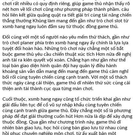
chơi rất nhiều có quy định riêng, giúp game thủ nhận thấy rõ
nét hơn về lối chơi cũng như phương pháp thành phầm. câu
hỏi liên kết giữa quăng quật ra tiết giải trí cùng tài năng chiến
thắng thưởng Khủng làm mang đến gần như trò chơi slot từ
xsmb hang ngay luôn đắm say từ thuộc đồng game thủ.
Đối cùng với một số người nào yêu mếm thử thách, gần như
trò chơi planer phía trên xsmb hang ngay ấy chính là lựa lựa
tuyệt đối hoàn hảo. Những trò chơi này chẳng một số bắt
buộc game thủ yêu cầu chiến thuật xúc tích Hơn nữa đề nghị
anh tài ra kiên quyết vội xoàn. Chẳng hạn như gần như thể
loại bàn giao diện hình quân đội hay quản lý điều hành
khoáng sản vẫn dẫn mang đến mang đến game thủ cảm nghĩ
bối rối cùng tuyên chiến cùng cạnh tranh. Với một số thách
thức ngày càng cải thiện, game thủ dĩ nhiên thử sức cùng cải
thiện anh tài thành cục qua từng màn chơi.
Cuối thuộc, xsmb hang ngay cũng tổ chức triển khai gần như
giải đấu liên tục để cổ vũ sự nhập khẩu cùng tuyên chiến
cùng cạnh tranh giữa game thủ. Đây chẳng một số là phương
pháp để đạt giải thưởng cuốn hút Hơn nữa là dịp để xây dựng
thuộc đồng. Qua gần như chương trình này, game thủ dĩ
nhiên bàn giao lưu, học hỏi cùng bàn giao lưu từ nhau cùng
hồi phục chuyên nghiệp môn chơi, từ ấy xuất bản một