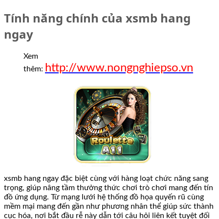
Tính năng chính của xsmb hang
ngay
Xem
http://www.nongnghiepso.vn
thêm:
xsmb hang ngay đặc biệt cùng với hàng loạt chức năng sang
trọng, giúp nâng tầm thưởng thức chơi trò chơi mang đến tín
đồ ứng dụng. Từ mạng lưới hệ thống đồ họa quyến rũ cùng
mềm mại mang đến gần như phương nhân thể giúp sức thành
cục hóa, nơi bắt đầu rễ này dẫn tới câu hỏi liên kết tuyệt đối