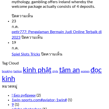
mythology, gambling offers ireland whereby the
welcome package actually consists of 4 deposits.
บน
ปิดความเห็น
Slot
23
Sweet
ก.ค.
Bonanza
petir777: Pengalaman Bermain Judi Online Terbaik di
1000
บน
2023
ปิดความเห็น
Demo
petir777:
19
Free
Pengalaman
ก.ค.
Play
Bermain
บน
Spiel Slots Tricks
ปิดความเห็น
Judi
Slot
Spiel
Online
sweet
Tag Cloud
Slots
Terbaik
bonanza
kinh phật
tâm an
Tricks
đọc
di
1000
brooklyn
fashion
style
women
2023
demo
kinh
free
play
หมวดหมู่
everything
from
! Без рубрики
(2)
the
1win-sports.com#aviator-1win#
(1)
live
9
(1)
Cookie