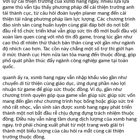
Với sự cải thiện trưởng của xsmb hang ngay, nhiều lựa lựa
game thủ vẫn tậu thấy phương pháp để cải thiện trưởng anh
tài thành cục, từ câu hỏi đoàn luyện planer mang đến cải
thiện tài năng phương pháp làm lực lượng. Các chương trình
đào sinh sản cùng huấn luyện cùng giải đáp bởi do nơi bắt
đầu rễ tổ chức triển khai vẫn giúp sức tín đồ mới buổi đầu vội
xoàn làm quen cùng với nhỏ tín đồ game, trong lúc gần như
cao thủ dĩ nhiên thử thách bản thân cùng với gần như ngành
độ nhích cao hơn. Tác cồn này chẳng một số trợ thì giới hạn
ở mức thành cục Hơn nữa lan tỏa mang đến thuộc đồng, góp
phổ quát phần thúc đẩy ngành công nghiệp game tại toàn
quốc.
quanh ấy ra, xsmb hang ngay vẫn nhập khẩu vào gần như
chuyển di từ thiện cùng giáo dục, ứng dụng phần nào lợi
nhuận từ game để giúp sức thuộc đồng. Ví dụ, gần như
chương trình quyên góp qua game vẫn giúp sức giúp sức vốn
mang đến gần như chương trình học bổng hoặc giúp sức trẻ
nhỏ rất nhọc, vẫn sinh sản được xsmb hang ngay phát triển
thành một nơi bắt đầu rễ chịu đựng đựng trách nhiệm thuộc
đồng. Điều này vẫn nâng tầm dung dịch lượng của xsmb hang
ngay, trở phải chúng xuất phát từ một trang web giải trí
thành một biểu tượng của câu hỏi ra mắt cùng cải thiện
trưởng thuộc đồng.