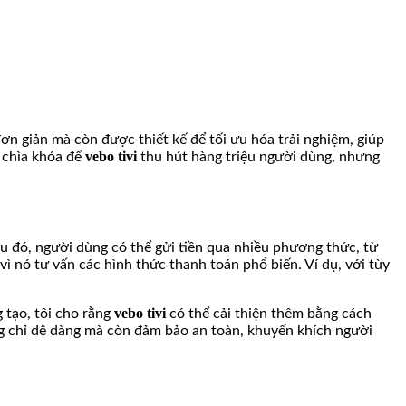
n giản mà còn được thiết kế để tối ưu hóa trải nghiệm, giúp
vebo tivi
à chìa khóa để
thu hút hàng triệu người dùng, nhưng
au đó, người dùng có thể gửi tiền qua nhiều phương thức, từ
vì nó tư vấn các hình thức thanh toán phổ biến. Ví dụ, với tùy
vebo tivi
 tạo, tôi cho rằng
có thể cải thiện thêm bằng cách
 chỉ dễ dàng mà còn đảm bảo an toàn, khuyến khích người