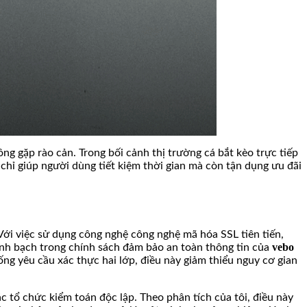
ng gặp rào cản. Trong bối cảnh thị trường cá bắt kèo trực tiếp
chỉ giúp người dùng tiết kiệm thời gian mà còn tận dụng ưu đãi
Với việc sử dụng công nghệ công nghệ mã hóa SSL tiên tiến,
vebo
minh bạch trong chính sách đảm bảo an toàn thông tin của
ống yêu cầu xác thực hai lớp, điều này giảm thiểu nguy cơ gian
c tổ chức kiểm toán độc lập. Theo phân tích của tôi, điều này