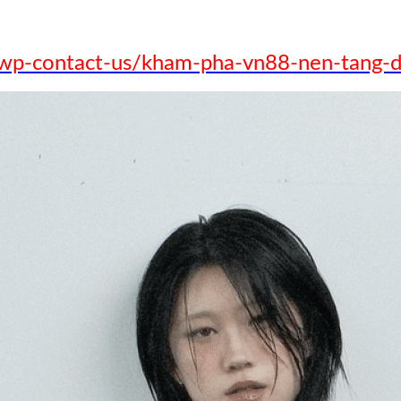
wp-contact-us/kham-pha-vn88-nen-tang-d