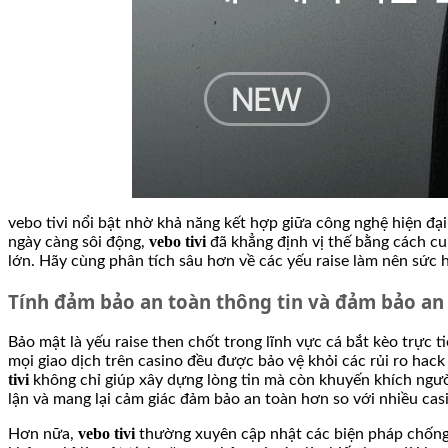
vebo tivi nổi bật nhờ khả năng kết hợp giữa công nghệ hiện đại
vebo tivi
ngày càng sôi động,
đã khẳng định vị thế bằng cách cu
lớn. Hãy cùng phân tích sâu hơn về các yếu raise làm nên sức h
Tính đảm bảo an toàn thông tin và đảm bảo an
Bảo mật là yếu raise then chốt trong lĩnh vực cá bắt kèo trực t
mọi giao dịch trên casino đều được bảo vệ khỏi các rủi ro hac
tivi
không chỉ giúp xây dựng lòng tin mà còn khuyến khích người 
lận và mang lại cảm giác đảm bảo an toàn hơn so với nhiều cas
vebo tivi
Hơn nữa,
thường xuyên cập nhật các biện pháp chống l