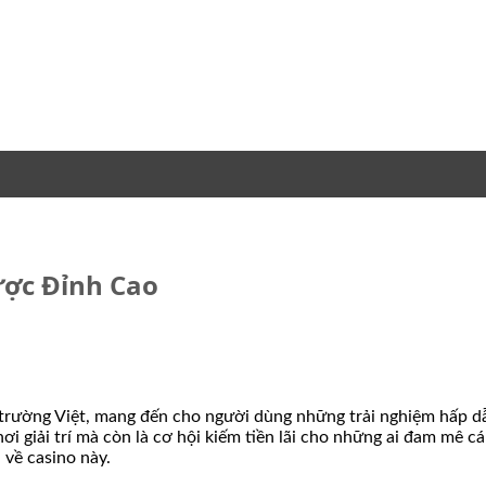
ược Đỉnh Cao
thị trường Việt, mang đến cho người dùng những trải nghiệm hấp d
nơi giải trí mà còn là cơ hội kiếm tiền lãi cho những ai đam mê c
 về casino này.