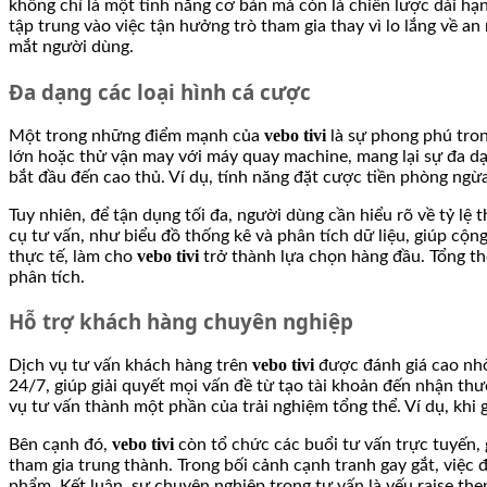
không chỉ là một tính năng cơ bản mà còn là chiến lược dài hạ
tập trung vào việc tận hưởng trò tham gia thay vì lo lắng về an
mắt người dùng.
Đa dạng các loại hình cá cược
vebo tivi
Một trong những điểm mạnh của
là sự phong phú tron
lớn hoặc thử vận may với máy quay machine, mang lại sự đa dạn
bắt đầu đến cao thủ. Ví dụ, tính năng đặt cược tiền phòng ngừ
Tuy nhiên, để tận dụng tối đa, người dùng cần hiểu rõ về tỷ lệ 
cụ tư vấn, như biểu đồ thống kê và phân tích dữ liệu, giúp cộn
vebo tivi
thực tế, làm cho
trở thành lựa chọn hàng đầu. Tổng thể
phân tích.
Hỗ trợ khách hàng chuyên nghiệp
vebo tivi
Dịch vụ tư vấn khách hàng trên
được đánh giá cao nhờ 
24/7, giúp giải quyết mọi vấn đề từ tạo tài khoản đến nhận th
vụ tư vấn thành một phần của trải nghiệm tổng thể. Ví dụ, khi 
vebo tivi
Bên cạnh đó,
còn tổ chức các buổi tư vấn trực tuyến,
tham gia trung thành. Trong bối cảnh cạnh tranh gay gắt, việc
phẩm. Kết luận, sự chuyên nghiệp trong tư vấn là yếu raise th