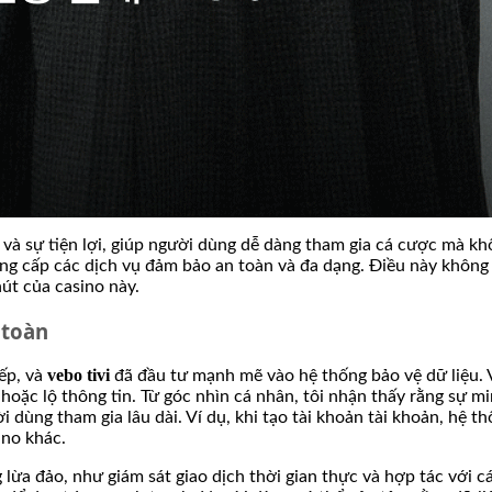
 và sự tiện lợi, giúp người dùng dễ dàng tham gia cá cược mà khô
ng cấp các dịch vụ đảm bảo an toàn và đa dạng. Điều này không 
út của casino này.
 toàn
vebo tivi
iếp, và
đã đầu tư mạnh mẽ vào hệ thống bảo vệ dữ liệu. 
k hoặc lộ thông tin. Từ góc nhìn cá nhân, tôi nhận thấy rằng sự 
dùng tham gia lâu dài. Ví dụ, khi tạo tài khoản tài khoản, hệ th
ino khác.
ừa đảo, như giám sát giao dịch thời gian thực và hợp tác với cá