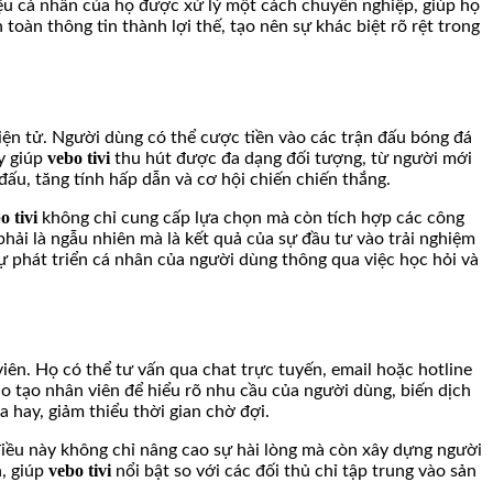
iệu cá nhân của họ được xử lý một cách chuyên nghiệp, giúp họ
toàn thông tin thành lợi thế, tạo nên sự khác biệt rõ rệt trong
điện tử. Người dùng có thể cược tiền vào các trận đấu bóng đá
vebo tivi
ày giúp
thu hút được đa dạng đối tượng, từ người mới
ấu, tăng tính hấp dẫn và cơ hội chiến chiến thắng.
o tivi
không chỉ cung cấp lựa chọn mà còn tích hợp các công
hải là ngẫu nhiên mà là kết quả của sự đầu tư vào trải nghiệm
sự phát triển cá nhân của người dùng thông qua việc học hỏi và
ên. Họ có thể tư vấn qua chat trực tuyến, email hoặc hotline
o tạo nhân viên để hiểu rõ nhu cầu của người dùng, biến dịch
a hay, giảm thiểu thời gian chờ đợi.
điều này không chỉ nâng cao sự hài lòng mà còn xây dựng người
vebo tivi
h, giúp
nổi bật so với các đối thủ chỉ tập trung vào sản