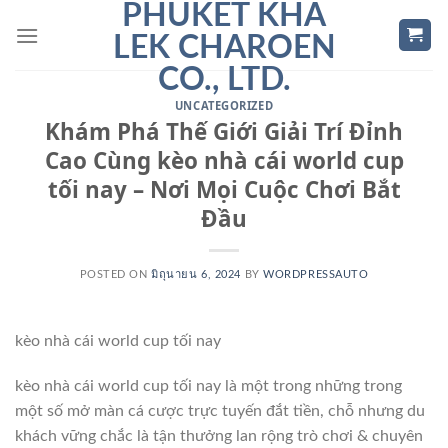
PHUKET KHA
Skip
to
LEK CHAROEN
content
CO., LTD.
UNCATEGORIZED
Khám Phá Thế Giới Giải Trí Đỉnh
Cao Cùng kèo nhà cái world cup
tối nay – Nơi Mọi Cuộc Chơi Bắt
Đầu
POSTED ON
มิถุนายน 6, 2024
BY
WORDPRESSAUTO
kèo nhà cái world cup tối nay
kèo nhà cái world cup tối nay là một trong những trong
một số mở màn cá cược trực tuyến đắt tiền, chỗ nhưng du
khách vững chắc là tận thưởng lan rộng trò chơi & chuyên