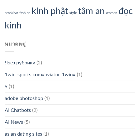
play
everything
kinh phật
tâm an
đọc
brooklyn
fashion
style
women
from
the
kinh
live
Cookie
Casino
odds
หมวดหมู่
to
the
overall
experience
! Без рубрики
(2)
has
been
1win-sports.com#aviator-1win#
(1)
thought
of
9
(1)
excellently
here,
adobe photoshop
(1)
Terminator
2
is
AI Chatbots
(2)
not
for
AI News
(5)
you.
Players
asian dating sites
(1)
may