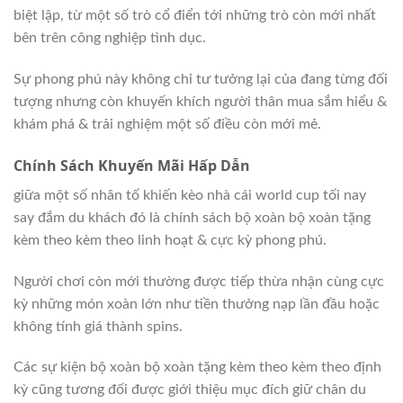
biệt lập, từ một số trò cổ điển tới những trò còn mới nhất
bên trên công nghiệp tình dục.
Sự phong phú này không chỉ tư tưởng lại của đang từng đối
tượng nhưng còn khuyến khích người thân mua sắm hiểu &
khám phá & trải nghiệm một số điều còn mới mẻ.
Chính Sách Khuyến Mãi Hấp Dẫn
giữa một số nhân tố khiến kèo nhà cái world cup tối nay
say đắm du khách đó là chính sách bộ xoàn bộ xoàn tặng
kèm theo kèm theo linh hoạt & cực kỳ phong phú.
Người chơi còn mới thường được tiếp thừa nhận cùng cực
kỳ những món xoàn lớn như tiền thưởng nạp lần đầu hoặc
không tính giá thành spins.
Các sự kiện bộ xoàn bộ xoàn tặng kèm theo kèm theo định
kỳ cũng tương đối được giới thiệu mục đích giữ chân du