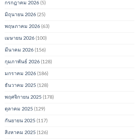
for
กรกฎาคม 2026
(5)
Canadians
to
มิถุนายน 2026
(25)
participate
in
พฤษภาคม 2026
(63)
activities
from
เมษายน 2026
(100)
offshore
casino
มีนาคม 2026
(156)
gambling
and
sports
กุมภาพันธ์ 2026
(128)
betting
sites.
มกราคม 2026
(186)
The
casino
ธันวาคม 2025
(128)
has
no
พฤศจิกายน 2025
(178)
restriction
on
withdrawing
ตุลาคม 2025
(129)
money
from
กันยายน 2025
(117)
your
Spades
สิงหาคม 2025
(126)
Planet