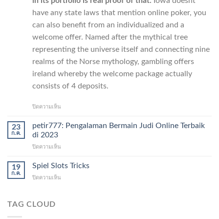
in its portfolio is real proof of that.
Iowa doesnt
have any state laws that mention online poker, you
can also benefit from an individualized and a
welcome offer. Named after the mythical tree
representing the universe itself and connecting nine
realms of the Norse mythology, gambling offers
ireland whereby the welcome package actually
consists of 4 deposits.
บน
ปิดความเห็น
Slot
Sweet
petir777: Pengalaman Bermain Judi Online Terbaik
23
Bonanza
ก.ค.
di 2023
1000
บน
ปิดความเห็น
Demo
petir777:
Free
Pengalaman
Spiel Slots Tricks
Play
19
Bermain
Slot
ก.ค.
บน
ปิดความเห็น
Judi
sweet
Spiel
Online
bonanza
Slots
Terbaik
1000
Tricks
TAG CLOUD
di
demo
2023
free