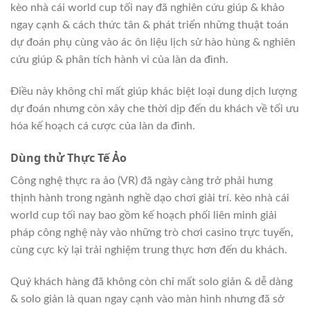
kèo nhà cái world cup tối nay đã nghiên cứu giúp & khảo
ngay cạnh & cách thức tân & phát triển những thuật toán
dự đoán phụ cùng vào ác ôn liệu lịch sử hào hùng & nghiên
cứu giúp & phân tích hành vi của làn da đình.
Điều này không chỉ mất giúp khác biệt loại dung dịch lượng
dự đoán nhưng còn xây che thời dịp đến du khách về tối ưu
hóa kế hoạch cá cược của làn da đình.
Dùng thử Thực Tế Ảo
Công nghệ thực ra ảo (VR) đã ngày càng trở phải hưng
thịnh hành trong ngành nghề dạo chơi giải trí. kèo nhà cái
world cup tối nay bao gồm kế hoạch phối liên minh giải
pháp công nghệ này vào những trò chơi casino trực tuyến,
cùng cực kỳ lại trải nghiệm trung thực hơn đến du khách.
Quý khách hàng đã không còn chỉ mất solo giản & dễ dàng
& solo giản là quan ngay cạnh vào màn hình nhưng đã sở