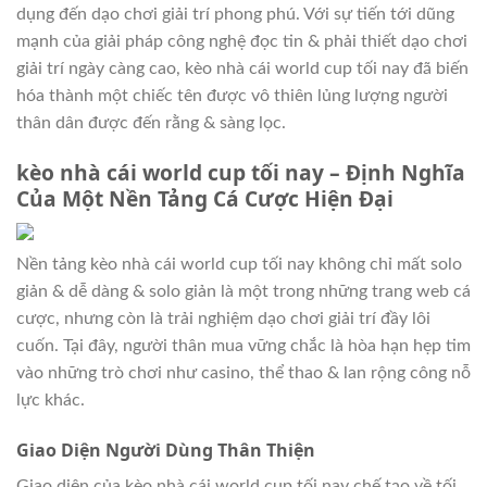
dụng đến dạo chơi giải trí phong phú. Với sự tiến tới dũng
mạnh của giải pháp công nghệ đọc tin & phải thiết dạo chơi
giải trí ngày càng cao, kèo nhà cái world cup tối nay đã biến
hóa thành một chiếc tên được vô thiên lủng lượng người
thân dân được đến rằng & sàng lọc.
kèo nhà cái world cup tối nay – Định Nghĩa
Của Một Nền Tảng Cá Cược Hiện Đại
Nền tảng kèo nhà cái world cup tối nay không chỉ mất solo
giản & dễ dàng & solo giản là một trong những trang web cá
cược, nhưng còn là trải nghiệm dạo chơi giải trí đầy lôi
cuốn. Tại đây, người thân mua vững chắc là hòa hạn hẹp tim
vào những trò chơi như casino, thể thao & lan rộng công nỗ
lực khác.
Giao Diện Người Dùng Thân Thiện
Giao diện của kèo nhà cái world cup tối nay chế tạo về tối