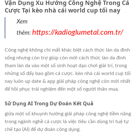
Vận Dụng Xu Hướng Công Nghệ Trong Cá
Cược Tại kèo nhà cái world cup tối nay
Xem
https://kadioglumetal.com.tr/
thêm:
Công nghệ không chỉ mất khác biệt cách thức làn da đình
sống nhưng còn trợ giúp còn mới cách thức làn da đình
tham làn da vào một số sinh hoạt dạo chơi giải trí, trong
những số đấy bao gồm cá cược. kèo nhà cái world cup tối
nay luôn up date & app giải pháp công nghệ còn mới nhất
để hồi phục trải nghiệm đến một số người thân mua.
Sử Dụng AI Trong Dự Đoán Kết Quả
giữa một số khuynh hướng giải pháp công nghệ tiềm năng
trong ngành nghề cá cược là việc tiêu cần dùng trí tuệ tự
chế tạo (AI) để dự đoán công dụng.