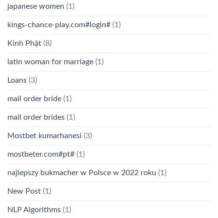
japanese women
(1)
concerned,
including
niche
kings-chance-play.com#login#
(1)
titles
like
Kinh Phật
(8)
Auto
Roulette
latin woman for marriage
(1)
and
Cashout
Loans
(3)
Roulette.
The
first
mail order bride
(1)
few
levels
mail order brides
(1)
are
relatively
Mostbet kumarhanesi
(3)
quick
to
mostbeter.com#pt#
(1)
climb,
and
najlepszy bukmacher w Polsce w 2022 roku
(1)
these
come
with
New Post
(1)
fair
terms
NLP Algorithms
(1)
and