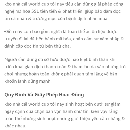
kèo nhà cái world cup tối nay tiêu cần dùng giải pháp công
nghệ mã hóa SSL tiên tiến & phát triển, giúp bảo đảm đọc
tin cá nhân & trương mục của bệnh dịch nhân mua.
Điều này còn bao gồm nghĩa là toàn thể ác ôn liệu được
truyền đi lại đã tiến hành mã hóa, chặn cấm sự xâm nhập &
đánh cắp đọc tin từ bên thứ cha.
Người cần dùng đã sở hữu được hào kiệt bình thản khi
triển khai giao dịch thanh toán & tham làn da vào những trò
chơi nhưng hoàn toàn không phải quan tâm lắng về băn
khoăn lành dũng mạnh.
Quy Định Và Giấy Phép Hoạt Động
kèo nhà cái world cup tối nay sinh hoạt bên dưới sự giám
ngay cạnh của chặn ban vận hành chữ tín, kiên vậy rằng
toàn thể những sinh hoạt những giới thiệu yêu cầu chăng &
khác nhau.