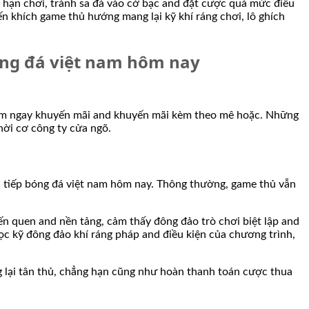
ấn hạn chơi, tránh sa đà vào cờ bạc and đặt cược quá mức điều
ến khích game thủ hướng mang lại kỹ khí ráng chơi, lô ghích
bóng đá việt nam hôm nay
ảm ngay khuyến mãi and khuyến mãi kèm theo mê hoặc. Những
ời cơ công ty cửa ngõ.
c tiếp bóng đá việt nam hôm nay. Thông thường, game thủ vẫn
n quen and nền tảng, cảm thấy đông đảo trò chơi biệt lập and
ọc kỹ đông đảo khí ráng pháp and điều kiện của chương trình,
 lại tân thủ, chẳng hạn cũng như hoàn thanh toán cược thua