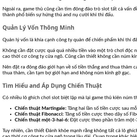
Ngoài ra, game thủ cũng cần tìm đông đảo trò slot tất cả vấn 
thành phổ biến sự hứng thú and nụ cười khi thi đấu.
Quản Lý Vốn Thông Minh
Quản lý vốn là khía cạnh công ty quản để chiến phẩm khi thi đ
Không cần đặt cược quá quá nhiều tiền vào một trò chơi độc nhấ
cao thời cơ công ty cửa ngõ. Cũng cần thiết không cần núm kỉn
Nên đặt ra đông đảo giới hạn về số tiền thắng and thua thảm cao
thua thảm, cần tạm bợ giới hạn and không núm kỉnh gỡ gạc.
Tìm Hiểu and Áp Dụng Chiến Thuật
Có nhiều lô ghích chơi slot biệt lập mà lại game thủ kiên núm t
Chiến thuật Martingale:
Tăng hai lần số tiền cược sau mỗ
Chiến thuật Fibonacci:
Tăng số tiền cược theo dãy số Fib
Chiến thuật một-3-hai-6:
Đặt cược theo phần trăm một-3
Tuy nhiên, cần thiết Đánh khỏe mạnh rằng không tất cả lô ghí
cao thời cơ công ty cửa ngõ trong lâu dài. Quan trọng khác biệ