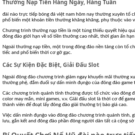
Thưởng Nạp Tiền Hàng Ngày, Hàng Tuần
đài nào trực tiếp bóng đá việt nam hôm nay thường xuyên tổ c
phổ biến một khoản tiền thưởng khăng khăng, phụ thuộc vào và
Chương trình thưởng nạp tiền là một túng thiếu quyết hiệu qu
đông đảo giới hạn về số tiền thưởng cao nhất, thời gian ấn hạ
Ngoài thưởng nạp tiền, một trong đông đảo nền tảng còn tổ ch
tiếc and phổ biến thời cơ gỡ gạc.
Các Sự Kiện Đặc Biệt, Giải Đấu Slot
Ngoài đông đảo chương trình giảm ngay khuyến mãi thường xuyê
thưởng phệ, đắm đuối sự dấn mình đụng̀o của đông đảo game 
Các chương trình quánh tính thường được tổ chức vào đông đảo
color may mắn, mini games, v.v. Giải đấu slot là thời cơ để ga
thành viên để đoạt lấy đông đảo giải thưởng trị báo giá cao.
Việc dấn mình đụng̀o vào đông đảo chương trình quánh tính, 
lưu, gắn kết and đông đảo phần đông người dân tất cả cộng s
Bí Quyết Chơi Nổ Hũ đài nào trực t