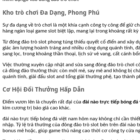
Kho trò chơi Đa Dạng, Phong Phú
Sự đa dạng về trò chơi là một khía cạnh công ty công để giữ 
hàng ngàn loại game slot biệt lập, mang lại trong khoảng rất 
Từ đông đảo trò slot phong túng thiếu quyết cổ điển and xây d
giác âm lượng hoành tráng and nhiều công dụng quánh tính, đà
sang lọc, trong khoảng thần thoại, lịch sử vẻ vang, cất cánh b
Việc thường xuyên cập nhật and sửa sang đông đảo trò chơi cò
cả đông đảo thưởng thức còn mới mẻ, say mê and không bị chá
quánh tính, giải đấu slot and tổng giải thưởng phệ, tạo thành 
Cơ Hội Đổi Thưởng Hấp Dẫn
Điểm vươn lên là chuyển rất đại của
đài nào trực tiếp bóng đá
kim cương trị báo giá cao khác.
đài nào trực tiếp bóng đá việt nam hôm nay không chỉ cần thiế
nhập. Tỷ lệ trả thưởng của đông đảo trò slot bên trên đài nào
bonus mê hoặc, giúp game thủ nâng cao thời cơ công ty cửa n