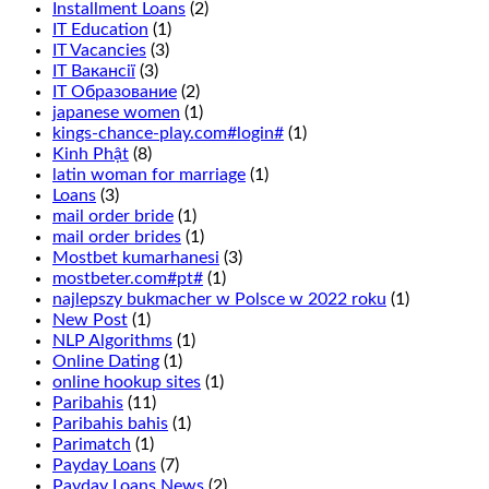
you
Installment Loans
(2)
read
IT Education
(1)
our
IT Vacancies
(3)
guide
IT Вакансії
(3)
to
IT Образование
(2)
casino
japanese women
(1)
bonuses.
kings-chance-play.com#login#
(1)
This
Kinh Phật
(8)
is
latin woman for marriage
(1)
wagering
Loans
(3)
that
mail order bride
(1)
1
mail order brides
(1)
of
Mostbet kumarhanesi
(3)
6
mostbeter.com#pt#
(1)
numbers
najlepszy bukmacher w Polsce w 2022 roku
(1)
in
New Post
(1)
two
NLP Algorithms
(1)
adjacent
Online Dating
(1)
rows
online hookup sites
(1)
will
Paribahis
(11)
turn
Paribahis bahis
(1)
up
Parimatch
(1)
and
Payday Loans
(7)
is
Payday Loans News
(2)