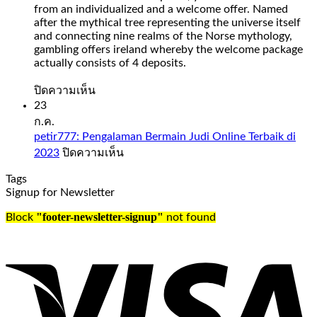
from
from an individualized and a welcome offer. Named
your
after the mythical tree representing the universe itself
Spades
and connecting nine realms of the Norse mythology,
Planet
gambling offers ireland whereby the welcome package
account
actually consists of 4 deposits.
when
it
บน
ปิดความเห็น
comes
Slot
23
to
Sweet
ก.ค.
days
Bonanza
petir777: Pengalaman Bermain Judi Online Terbaik di
and
1000
บน
2023
ปิดความเห็น
time,
Demo
petir777:
check
Free
Tags
Pengalaman
out
Play
Signup for Newsletter
Bermain
our
Judi
guide
Slot
"footer-newsletter-signup"
Block
not found
Online
to
sweet
Terbaik
the
bonanza
di
UK’s
1000
2023
best
demo
online
free
casinos.
play
Oldest
everything
casino