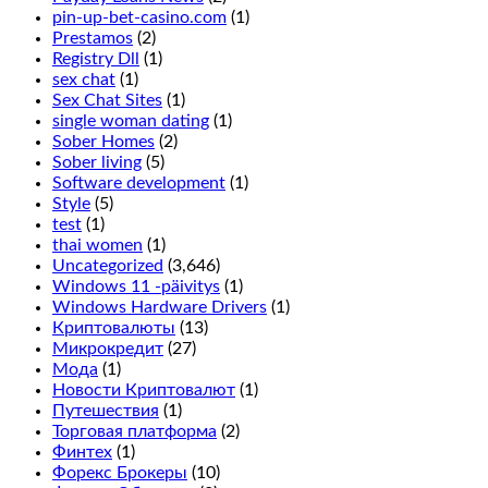
done
pin-up-bet-casino.com
(1)
by
Prestamos
(2)
placing
Registry Dll
(1)
a
sex chat
(1)
chip
Sex Chat Sites
(1)
in
single woman dating
(1)
between
Sober Homes
(2)
the
Sober living
(5)
2
Software development
(1)
rows
Style
(5)
on
test
(1)
the
thai women
(1)
outside
Uncategorized
(3,646)
line,
Windows 11 -päivitys
(1)
it
Windows Hardware Drivers
(1)
only
Криптовалюты
(13)
adds
Микрокредит
(27)
more
Мода
(1)
symbols
Новости Криптовалют
(1)
on
Путешествия
(1)
the
Торговая платформа
(2)
reels
Финтех
(1)
for
Форекс Брокеры
(10)
more