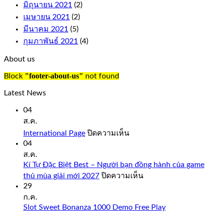
มิถุนายน 2021
(2)
the
เมษายน 2021
(2)
reels
to
มีนาคม 2021
(5)
complete
กุมภาพันธ์ 2021
(4)
a
win,
About us
just
like
"footer-about-us"
Block
not found
you
would
Latest News
expect
from
04
a
ส.ค.
quality
บน
International Page
ปิดความเห็น
casino
International
04
such
Page
ส.ค.
as
Bovada.
Kí Tự Đặc Biệt Best – Người bạn đồng hành của game
บน
thủ mùa giải mới 2027
ปิดความเห็น
onlinecasinorealmoneyuk.com
Kí
29
Also,
Tự
ก.ค.
faster
Đặc
Slot Sweet Bonanza 1000 Demo Free Play
connection
Biệt