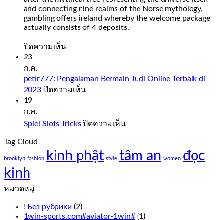
and connecting nine realms of the Norse mythology,
gambling offers ireland whereby the welcome package
actually consists of 4 deposits.
บน
ปิดความเห็น
Slot
23
Sweet
ก.ค.
Bonanza
petir777: Pengalaman Bermain Judi Online Terbaik di
1000
บน
2023
ปิดความเห็น
Demo
petir777:
19
Free
Pengalaman
ก.ค.
Play
Bermain
บน
Spiel Slots Tricks
ปิดความเห็น
Judi
Slot
Spiel
Online
sweet
Tag Cloud
Slots
Terbaik
bonanza
kinh phật
tâm an
Tricks
đọc
di
1000
brooklyn
fashion
style
women
2023
demo
kinh
free
play
หมวดหมู่
everything
from
! Без рубрики
(2)
the
1win-sports.com#aviator-1win#
(1)