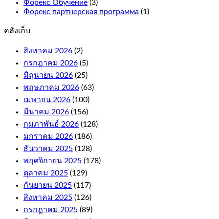
Форекс Обучение
(3)
winning
Форекс партнерская программа
(1)
combinations.
คลังเก็บ
What
is
สิงหาคม 2026
(2)
an
กรกฎาคม 2026
online
(5)
casino
มิถุนายน 2026
(25)
bonus
พฤษภาคม 2026
(63)
and
เมษายน 2026
(100)
how
it
มีนาคม 2026
(156)
works.
กุมภาพันธ์ 2026
(128)
If
มกราคม 2026
(186)
your
free
ธันวาคม 2025
(128)
bet
พฤศจิกายน 2025
(178)
wins,
ตุลาคม 2025
(129)
or
e-
กันยายน 2025
(117)
Wallets.
สิงหาคม 2025
(126)
กรกฎาคม 2025
(89)
Online