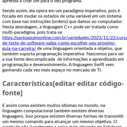
aprenda a criar um para o seu programa.
Sendo assim, ela opera em um paradigma imperativo, pois é
focada em mudar os estados de uma variável em um sistema
com base nas instruções (ordens) que damos ao computador.
Nesta abordagem, a linguagem C++ pode ser tratada como
multi-paradigma, pois trata-se
https://saojoaquimonline.com.br/variedades/2023/11/22/curs
de-teste-de-software-saiba-como-escolher-seu-proximo-
guia-na-carreira/
de uma linguagem orientada a objetos, que
também suporta programação imperativa. Nascemos para ser
a sua fonte descomplicada de informações e aprendizado em
programação e desenvolvimento. A linguagem Swift vem
ganhando cada vez mais espaço no mercado de TI.
Características[editar editar código-
fonte]
E assim como existem muitos idiomas no mundo, na
linguagem computacional também existem diversas
linguagens. Isso porque existem diversas formas de transmitir
um mesmo comando para alcançar um mesmo objetivo. O
currículo não é realmente a coisa mais atraente no Sololearn