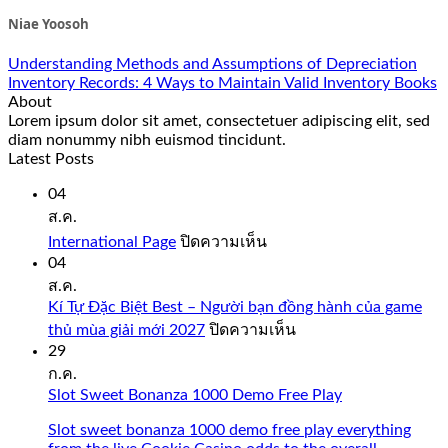
Niae Yoosoh
Understanding Methods and Assumptions of Depreciation
Inventory Records: 4 Ways to Maintain Valid Inventory Books
About
Lorem ipsum dolor sit amet, consectetuer adipiscing elit, sed
diam nonummy nibh euismod tincidunt.
Latest Posts
04
ส.ค.
บน
International Page
ปิดความเห็น
International
04
Page
ส.ค.
Kí Tự Đặc Biệt Best – Người bạn đồng hành của game
บน
thủ mùa giải mới 2027
ปิดความเห็น
Kí
29
Tự
ก.ค.
Đặc
Slot Sweet Bonanza 1000 Demo Free Play
Biệt
Best
Slot sweet bonanza 1000 demo free play everything
–