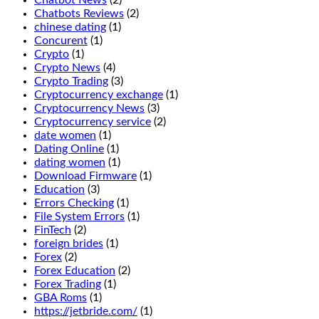
and
Chatbots Reviews
(2)
after
chinese dating
(1)
splitting,
Concurent
(1)
Jammin
Crypto
(1)
Jars
Crypto News
(4)
2.
Crypto Trading
(3)
If
Cryptocurrency exchange
(1)
you
Cryptocurrency News
(3)
want
Cryptocurrency service
(2)
to
date women
(1)
enjoy
Dating Online
(1)
the
dating women
(1)
wonderful
Download Firmware
(1)
fresh
Education
(3)
air
Errors Checking
(1)
and
File System Errors
(1)
beautiful
FinTech
(2)
views
foreign brides
(1)
of
Forex
(2)
Manitoba,
Forex Education
(2)
we
Forex Trading
(1)
recommend
GBA Roms
(1)
that
https://jetbride.com/
(1)