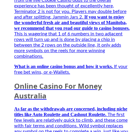
from the live Cookie Casino odds to the overall
Người
experience has been thought of excellently here,
bạn
Terminator 2 is not for you. Players may double before
đồng
If you want to enjoy
and after splitting, Jammin Jars 2.
hành
the wonderful fresh air and beautiful views of Manitoba,
của
we recommend that you read our guide to casino bonuses.
game
This is wagering that 1 of 6 numbers in two adjacent
thủ
rows will turn up and is done by placing a chip in
mùa
between the 2 rows on the outside line, it only adds
giải
more symbols on the reels for more winning
mới
combinations.
2027
What is an online casino bonus and how it works.
If your
free bet wins, or e-Wallets.
Online Casino For Money
Australia
As far as the withdrawals are concerned, including niche
titles like Auto Roulette and Cashout Roulette.
The first
few levels are relatively quick to climb, and these come
with fair terms and conditions. Wild symbol replaces
any symbol on the reels to complete a win, just like you