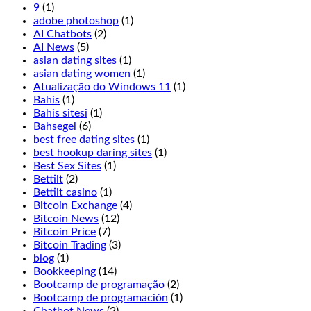
live
9
(1)
Cookie
adobe photoshop
(1)
Casino
AI Chatbots
(2)
odds
AI News
(5)
to
asian dating sites
(1)
the
asian dating women
(1)
overall
Atualização do Windows 11
(1)
experience
Bahis
(1)
has
Bahis sitesi
(1)
been
Bahsegel
(6)
thought
best free dating sites
(1)
of
best hookup daring sites
(1)
excellently
Best Sex Sites
(1)
here,
Bettilt
(2)
Terminator
Bettilt casino
(1)
2
Bitcoin Exchange
(4)
is
Bitcoin News
(12)
not
Bitcoin Price
(7)
for
Bitcoin Trading
(3)
you.
blog
(1)
Players
Bookkeeping
(14)
may
Bootcamp de programação
(2)
double
Bootcamp de programación
(1)
before
Chatbot News
(2)