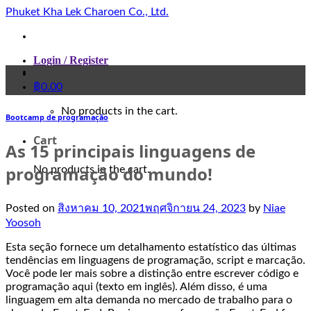
Skip
Phuket Kha Lek Charoen Co., Ltd.
to
content
Login / Register
฿
0.00
No products in the cart.
Bootcamp de programação
Cart
As 15 principais linguagens de
programação do mundo!
No products in the cart.
Posted on
สิงหาคม 10, 2021
พฤศจิกายน 24, 2023
by
Niae
Yoosoh
Esta seção fornece um detalhamento estatístico das últimas
tendências em linguagens de programação, script e marcação.
Você pode ler mais sobre a distinção entre escrever código e
programação aqui (texto em inglês). Além disso, é uma
linguagem em alta demanda no mercado de trabalho para o