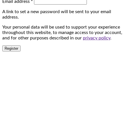
Email address
*
and
existence
is
to
A link to set a new password will be sent to your email
done
several
address.
by
experienced
placing
teams
Your personal data will be used to support your experience
a
within
throughout this website, to manage access to your account,
chip
Genesys
and for other purposes described in our
privacy policy
.
in
and
between
all
Register
the
the
2
casinos
rows
that
on
operate
the
under
outside
its
line,
umbrella
it
are
only
regulated
adds
by
more
the
symbols
Gaming
on
Commission
the
in
reels